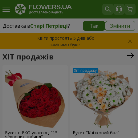
Доставка в
Старі Петрівці
?
Так
Змінити
Доставка в
Старі Петрівці
|
безкоштовно
Квіти простоять 5 днів або
замінимо букет
ХІТ продажів
Букет в ЕКО упаковці "15
Букет "Квітковий бал"
червоних троянд"