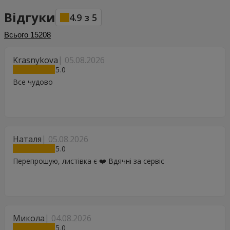
Відгуки
4.9
з
5
Всього
15208
Krasnykova
05.08.2026
5
Все чудово
Наталя
05.08.2026
5
Перепрошую, листівка є ❤️ Вдячні за сервіс
Микола
04.08.2026
5