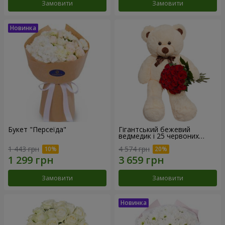
Замовити
Замовити
Букет "Персеїда"
Гігантський бежевий
ведмедик і 25 червоних
троянд
1 443 грн
4 574 грн
Замовити
Замовити