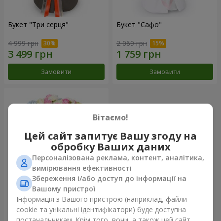
Букет "Три серця"
Букет "Сафо"
4 999 грн
2 069 грн
Замовити
Замовити
Вітаємо!
Цей сайт запитує Вашу згоду на
обробку Ваших даних
Персоналізована реклама, контент, аналітика,
вимірювання ефективності
Збереження і/або доступ до інформації на
Вашому пристрої
Букет "Tarnis"
Інформація з Вашого пристрою (наприклад, файли
cookie та унікальні ідентифікатори) буде доступна
6 306 грн
постачальникам. Крім того, вони, а також цей сайт