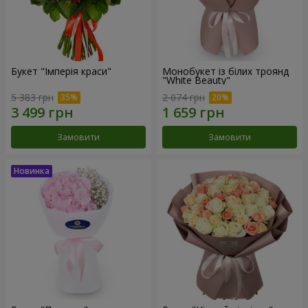
Букет "Імперія краси"
Монобукет із білих троянд
"White Beauty"
5 383 грн
2 074 грн
Замовити
Замовити