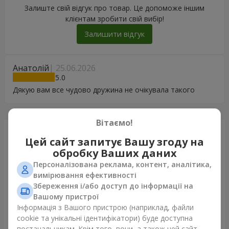
Залиште свій відгук про товар. Це допоможе іншим
клієнтам зробити свій вибір!
Залишити відгук
Анатолій
25.06.2026
5
Дякую вам все чудово дружина не очікувала такого
Вітаємо!
Щойно доставили
Цей сайт запитує Вашу згоду на
обробку Ваших даних
Персоналізована реклама, контент, аналітика,
вимірювання ефективності
Збереження і/або доступ до інформації на
Вашому пристрої
Інформація з Вашого пристрою (наприклад, файли
cookie та унікальні ідентифікатори) буде доступна
постачальникам. Крім того, вони, а також цей сайт