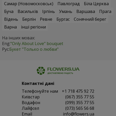
Самар (Новомосковськ)
Павлоград
Біла Церква
Буча
Васильків
Ірпінь
Умань
Варшава
Прага
Відень
Берлін
Ревне
Бургас
Сонячний берег
Варна
інші регіони
На інших мовах:
Eng:
"Only About Love" bouquet
Рус:
Букет "Только о любви"
Контактні дані
Телефонуйте нам
+1 718 475 92 72
Київстар
(067) 355 77 55
Водафон
(099) 355 77 55
Лайфсел
(073) 565 56 68
Email
info@flowers.ua