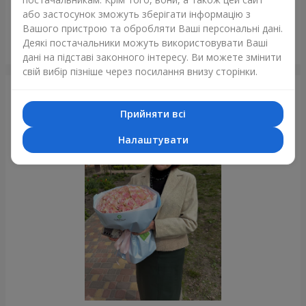
або застосунок зможуть зберігати інформацію з
Вашого пристрою та обробляти Ваші персональні дані.
Гігантський бежевий ведмедик і 25 червоних троянд
Деякі постачальники можуть використовувати Ваші
Дніпро
дані на підставі законного інтересу. Ви можете змінити
свій вибір пізніше через посилання внизу сторінки.
Фотогалерея
Прийняти всі
Налаштувати