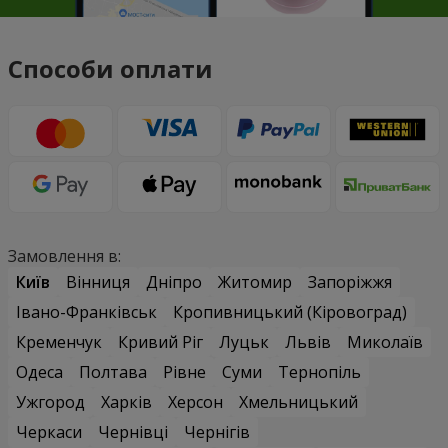
Способи оплати
Замовлення в:
Київ
Вінниця
Дніпро
Житомир
Запоріжжя
Івано-Франківськ
Кропивницький (Кіровоград)
Кременчук
Кривий Ріг
Луцьк
Львів
Миколаїв
Одеса
Полтава
Рівне
Суми
Тернопіль
Ужгород
Харків
Херсон
Хмельницький
Черкаси
Чернівці
Чернігів