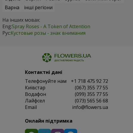
Варна
інші регіони
На інших мовах:
Eng:
Spray Roses - A Token of Attention
Рус:
Кустовые розы - знак внимания
Контактні дані
Телефонуйте нам
+1 718 475 92 72
Київстар
(067) 355 77 55
Водафон
(099) 355 77 55
Лайфсел
(073) 565 56 68
Email
info@flowers.ua
Онлайн підтримка