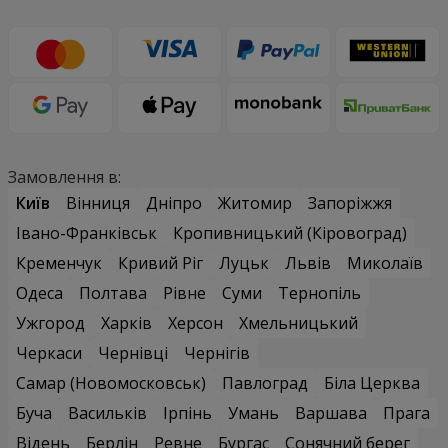
Замовлення в:
Київ
Вінниця
Дніпро
Житомир
Запоріжжя
Івано-Франківськ
Кропивницький (Кіровоград)
Кременчук
Кривий Ріг
Луцьк
Львів
Миколаїв
Одеса
Полтава
Рівне
Суми
Тернопіль
Ужгород
Харків
Херсон
Хмельницький
Черкаси
Чернівці
Чернігів
Самар (Новомосковськ)
Павлоград
Біла Церква
Буча
Васильків
Ірпінь
Умань
Варшава
Прага
Відень
Берлін
Ревне
Бургас
Сонячний берег