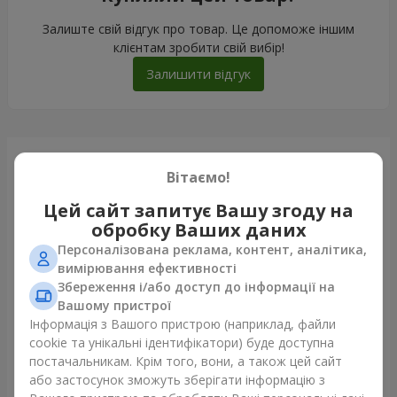
Залиште свій відгук про товар. Це допоможе іншим
клієнтам зробити свій вибір!
Залишити відгук
Щойно доставили
Вітаємо!
Цей сайт запитує Вашу згоду на
обробку Ваших даних
Персоналізована реклама, контент, аналітика,
вимірювання ефективності
Збереження і/або доступ до інформації на
Вашому пристрої
Інформація з Вашого пристрою (наприклад, файли
cookie та унікальні ідентифікатори) буде доступна
постачальникам. Крім того, вони, а також цей сайт
або застосунок зможуть зберігати інформацію з
Букет "Каїр"