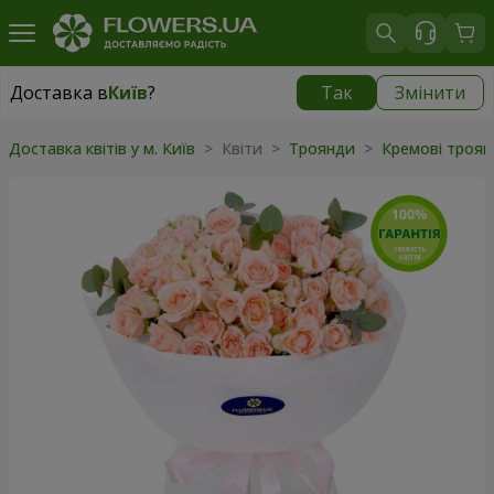
Доставка в
Київ
?
Так
Змінити
Доставка в
Київ
|
безкоштовно
Доставка квітів у м. Київ
> Квіти >
Троянди
>
Кремові троя