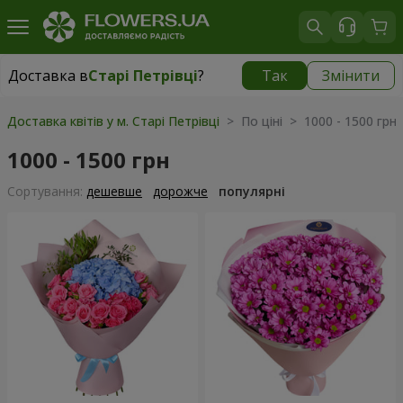
Доставка в
Старі Петрівці
?
Так
Змінити
Доставка в
Старі Петрівці
|
безкоштовно
Доставка квітів у м. Старі Петрівці
> По ціні > 1000 - 1500 грн
1000 - 1500 грн
Сортування:
дешевше
дорожче
популярні