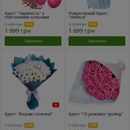
Букет "Чарівність" з
Романтичний букет
повітряними кульками
"Небеса"
2 499 грн
2 124 грн
Замовити
Замовити
Букет "Яскраві сонечка!"
Букет "15 рожевих троянд"
1 374 грн
1 599 грн