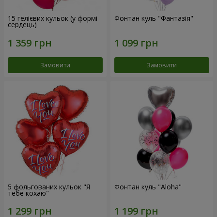
15 гелієвих кульок (у формі
Фонтан куль "Фантазія"
сердець)
Замовити
Замовити
5 фольгованих кульок "Я
Фонтан куль "Aloha"
тебе кохаю"