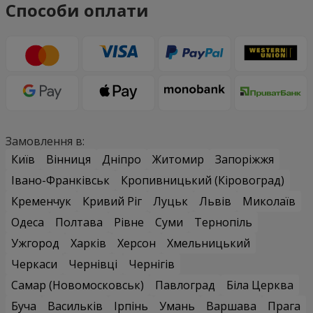
Способи оплати
Замовлення в:
Київ
Вінниця
Дніпро
Житомир
Запоріжжя
Івано-Франківськ
Кропивницький (Кіровоград)
Кременчук
Кривий Ріг
Луцьк
Львів
Миколаїв
Одеса
Полтава
Рівне
Суми
Тернопіль
Ужгород
Харків
Херсон
Хмельницький
Черкаси
Чернівці
Чернігів
Самар (Новомосковськ)
Павлоград
Біла Церква
Буча
Васильків
Ірпінь
Умань
Варшава
Прага