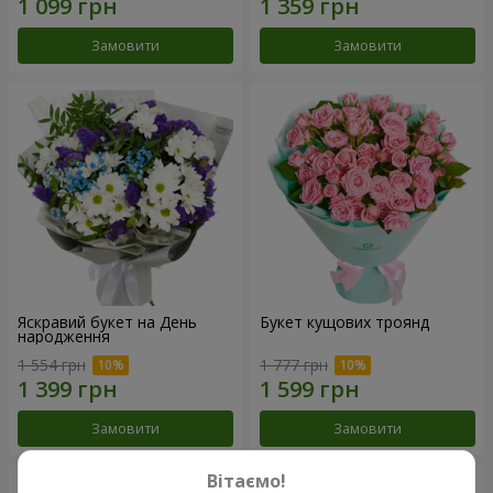
Замовити
Замовити
Яскравий букет на День
Букет кущових троянд
народження
1 554 грн
1 777 грн
Замовити
Замовити
Вітаємо!