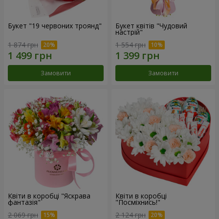
Букет "19 червоних троянд"
Букет квітів "Чудовий
настрій"
1 874 грн
1 554 грн
Замовити
Замовити
Квіти в коробці "Яскрава
Квіти в коробці
фантазія"
"Посміхнись!"
2 069 грн
2 124 грн