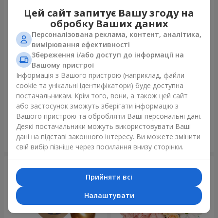
Цей сайт запитує Вашу згоду на
обробку Ваших даних
Персоналізована реклама, контент, аналітика,
вимірювання ефективності
Збереження і/або доступ до інформації на
Вашому пристрої
Інформація з Вашого пристрою (наприклад, файли
cookie та унікальні ідентифікатори) буде доступна
Букет "У День народження,
Букет "Веселка емоцій"
постачальникам. Крім того, вони, а також цей сайт
з коханням!"
або застосунок зможуть зберігати інформацію з
3 014 грн
1 888 грн
Вашого пристрою та обробляти Ваші персональні дані.
Деякі постачальники можуть використовувати Ваші
дані на підставі законного інтересу. Ви можете змінити
Замовити
Замовити
свій вибір пізніше через посилання внизу сторінки.
Прийняти всі
Налаштувати