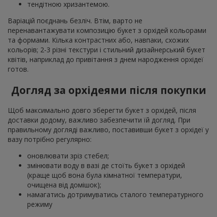
тендітною хризантемою.
Варіацій поєднань безліч. Втім, варто не
перенавантажувати композицію букет з орхідей кольорами
та формами. Кілька контрастних або, навпаки, схожих
кольорів; 2-3 різні текстури і стильний дизайнерський букет
квітів, наприклад до привітання з днем народження орхідеї
готов.
Догляд за орхідеями після покупки
Щоб максимально довго зберегти букет з орхідей, після
доставки додому, важливо забезпечити їй догляд. При
правильному догляді важливо, поставивши букет з орхідеї у
вазу потрібно регулярно:
оновлювати зріз стебел;
змінювати воду в вазі де стоїть букет з орхідей
(краще щоб вона була кімнатної температури,
очищена від домішок);
намагатись дотримуватись сталого температурного
режиму