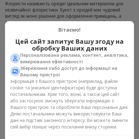
Флористи називають орхідеї ідеальним матеріалом для
незвичайної флористики. Букет з орхідей має чудовий
вигляд як моно рішення для оформлення приміщень, а
також як варіант міксу з іншими квітами, що зберігає свою
виразність у будь-якому форматі. Завдяки своїй структурі
Вітаємо!
орхідея дозволяє створювати композиції у класичному,
Цей сайт запитує Вашу згоду на
мінімалістичному або сучасному стилі. Букет з орхідей
виглядає ефектно як у камерних, так і в масштабних
обробку Ваших даних
роботах, а її розкішні суцвіття легко стають центральним
Персоналізована реклама, контент, аналітика,
елементом композиції букет з орхідей. Залежно від
вимірювання ефективності
оформлення і сорту рослин різниться на орхідеї ціна.
Збереження і/або доступ до інформації на
Зважайте на це перш ніж замовити букет з орхідей.
Вашому пристрої
Інформація з Вашого пристрою (наприклад, файли
Кому дарують орхідеї?
cookie та унікальні ідентифікатори) буде доступна
постачальникам. Крім того, вони, а також цей сайт
Букет з орхідей універсальний і може підійти будь-кому. Їх
або застосунок зможуть зберігати інформацію з
дарують
коханим жінками
,
мамі
,
дівчині
,
дружині
, сестрі,
Вашого пристрою та обробляти Ваші персональні дані.
подрузі,
колезі
або
бізнес-партнеру
. Сьогодні можна орхідеї
Деякі постачальники можуть використовувати Ваші
купити недорого, а тому шансів зробити бажаний
дані на підставі законного інтересу. Ви можете змінити
подарунок стає ще більше.
свій вибір пізніше через посилання внизу сторінки.
Букет з орхідей — ідеальна квіткова композиція для