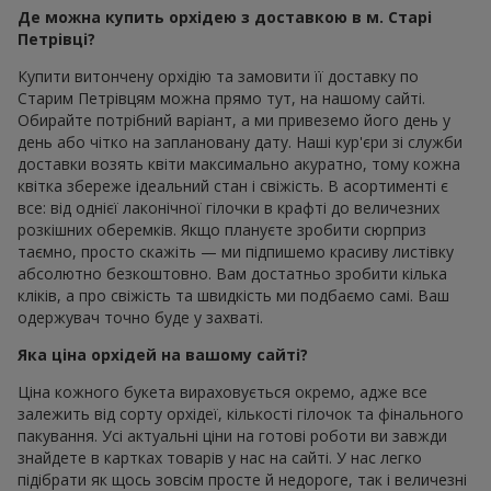
Де можна купить орхідею з доставкою в м. Старі
Петрівці?
Купити витончену орхідію та замовити її доставку по
Старим Петрівцям можна прямо тут, на нашому сайті.
Обирайте потрібний варіант, а ми привеземо його день у
день або чітко на заплановану дату. Наші кур'єри зі служби
доставки возять квіти максимально акуратно, тому кожна
квітка збереже ідеальний стан і свіжість. В асортименті є
все: від однієї лаконічної гілочки в крафті до величезних
розкішних оберемків. Якщо плануєте зробити сюрприз
таємно, просто скажіть — ми підпишемо красиву листівку
абсолютно безкоштовно. Вам достатньо зробити кілька
кліків, а про свіжість та швидкість ми подбаємо самі. Ваш
одержувач точно буде у захваті.
Яка ціна орхідей на вашому сайті?
Ціна кожного букета вираховується окремо, адже все
залежить від сорту орхідеї, кількості гілочок та фінального
пакування. Усі актуальні ціни на готові роботи ви завжди
знайдете в картках товарів у нас на сайті. У нас легко
підібрати як щось зовсім просте й недороге, так і величезні