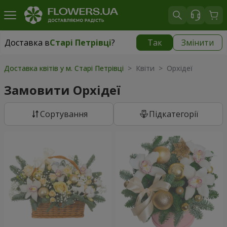
Доставка в
Старі Петрівці
?
Так
Змінити
Доставка в
Старі Петрівці
|
безкоштовно
Доставка квітів у м. Старі Петрівці
> Квіти > Орхідеї
Замовити Орхідеї
Сортування
Підкатегорії