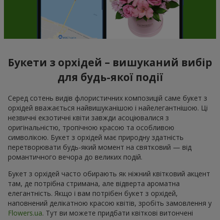
Букети з орхідей – вишуканий вибір
для будь-якої події
Серед сотень видів флористичних композицій саме букет з
орхідей вважається найвишуканішою і найелегантнішою. Ці
незвичні екзотичні квіти завжди асоціювалися з
оригінальністю, тропічною красою та особливою
символікою. Букет з орхідей має природну здатність
перетворювати будь-який момент на святковий — від
романтичного вечора до великих подій.
Букет з орхідей часто обирають як ніжний квітковий акцент
там, де потрібна стримана, але відверта ароматна
елегантність. Якщо і вам потрібен букет з орхідей,
наповнений делікатною красою квітів, зробіть замовлення у
Flowers.ua
. Тут ви можете придбати квіткові витончені