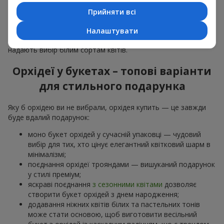
особливої події: річниць,
побачень
,
днів народження
та
Прийняти всі
навіть
бізнес-привітань
.
Для романтики обирають ніжну екзотику — букет з орхідей
Налаштувати
в рожевих та фіолетових тонах. Для
весільних букетів
надають вибір білим сортам квітів.
Орхідеї у букетах – топові варіанти
для стильного подарунка
Яку б орхідею ви не вибрали, орхідея купить — це завжди
буде вдалий подарунок:
моно букет орхідей у сучасній упаковці — чудовий
вибір для тих, хто цінує елегантний квітковий шарм в
мінімалізмі;
поєднання орхідеї трояндами — вишуканий подарунок
у стилі преміум;
яскраві поєднання
з сезонними квітами
дозволяє
створити букет орхідей з днем народження;
додавання ніжних квітів білих та пастельних тонів
може стати основою, щоб виготовити весільний