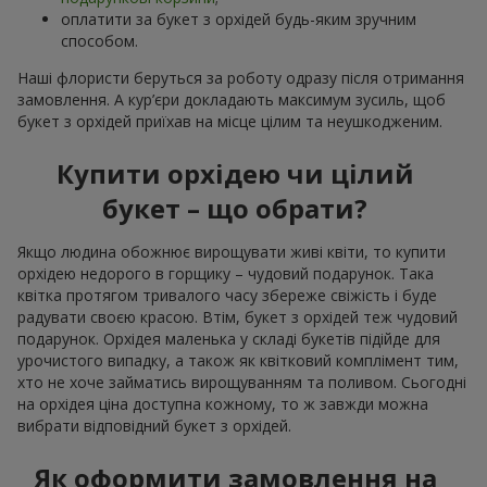
оплатити за букет з орхідей будь-яким зручним
способом.
Наші флористи беруться за роботу одразу після отримання
замовлення. А кур’єри докладають максимум зусиль, щоб
букет з орхідей приїхав на місце цілим та неушкодженим.
Купити орхідею чи цілий
букет – що обрати?
Якщо людина обожнює вирощувати живі квіти, то купити
орхідею недорого в горщику – чудовий подарунок. Така
квітка протягом тривалого часу збереже свіжість і буде
радувати своєю красою. Втім, букет з орхідей теж чудовий
подарунок. Орхідея маленька у складі букетів підійде для
урочистого випадку, а також як квітковий комплімент тим,
хто не хоче займатись вирощуванням та поливом. Сьогодні
на орхідея ціна доступна кожному, то ж завжди можна
вибрати відповідний букет з орхідей.
Як оформити замовлення на