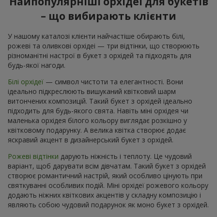
Найпопулярніші орхідеї для букетів
– що вибирають клієнти
У нашому каталозі клієнти найчастіше обирають білі,
рожеві та оливкові орхідеі — три відтінки, що створюють
різноманітні настрої в букет з орхідей та підходять для
будь-якої нагоди.
Білі орхідеї
— символ чистоти та елегантності. Вони
ідеально підкреслюють вишуканий квітковий шарм
витончених композицій. Такий букет з орхідей ідеально
підходить для будь-якого свята. Навіть міні орхідея чи
маленька орхідея білого кольору виглядає розкішно у
квітковому подарунку. А велика квітка створює додає
яскравий акцент в дизайнерський букет з орхідей.
Рожеві відтінки
дарують ніжність і теплоту. Це чудовий
варіант, щоб дарувати всім дівчатам. Такий букет з орхідей
створює романтичний настрій, який особливо цінують при
святкуванні особливих подій. Міні орхідеї рожевого кольору
додають ніжних квіткових акцентів у складну композицію і
являють собою чудовий подарунок як моно букет з орхідей.