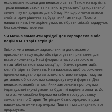
ексклюзивні кошики для великого свята. Також на вартість
трохи впливає сезон та наявність унікальної декоративної
зелені, яку ми додаємо для об'єму. Ми щиро намагаємося
знайти гарне рішення під будь-який гаманець. Просто
напишіть нам, і ми зорієнтуємо, як зібрати свіжий подарунок
без космічних переплат.
Чи можна замовити орхідеї для корпоративів або
подій в м. Старі Петрівці?
Звісно, ми з великим задоволенням допоможемо
прикрасити вашу подію або підготувати привітання для
всього колективу. Наші флористи часто створюють
масштабні квіткові композиції для бізнес-презентацій,
ювілеїв фірм та банкетів. Нам важливо, щоб оформлення
ідеально пасувало до загального стилю вечора, тому ми
детально обговорюємо кольорову гаму й формат. Для
великих компаній та постійних замовників пропонуємо
індивідуальні гнучкі умови та будь-які варіанти оплати. До
того ж, ми спокійно беремо на себе масову доставку
замовлень по Старим Петрівцям безпосередньо в руки
вашим колегам чи партнерам. Пишіть, і ми швиденько все
прорахуємо.