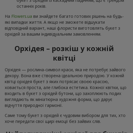
букет з орхідей із каскадним падінням, що є трендом
останніх років.
На
Flowers.ua
ви знайдете багато готових рішень на будь-
які випадки життя. А якщо не зможете відшукати
відповідний варіант, наші флористи виготовлять букет з
орхідей за вашим індивідуальним замовленням.
Орхідея – розкіш у кожній
квітці
Орхідея — рослина-символ краси, яка не потребує зайвого
декору. Вона вже створена ідеальною природою. У кожній
квітці орхідея букет з яких потрясає своєю красою,
ховається проста, але глибока естетика. Кожної квітки, що
входить в букет з орхідей бутони, що захоплюють подих
виглядають як мініатюрна художня форма, що дарує
відчуття природної гармонії.
Саме тому букет з орхідей є чудовим вибором для тих, хто
хоче передати свої щирі емоції без зайвих слів.