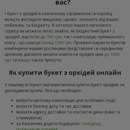
вас?
І букет з орхідей в класичному оформленні і в коробці
можуть виглядати вишукану і цікаво. Залежить від ваших
побажань та бюджету. В каталозі нашого квіткового
сервісу ви можете легко знайти, як бюджетний букет з
орхідей, вартістю
до 700 грн
, так і композицію преміального
класу , що коштує
понад 1500 грн
. Проміжні варіанти букетів
комбінуючи іншими рослинами представлені і в середньому
ціновому діапазоні (можна знайти на орхідея ціни
до 1000
грн
та
вище
) також присутні.
Як купити букет з орхідей онлайн
У нашому інтернет-магазині можна купити букет орхідей, не
докладаючи зусиль. Все що необхідно:
вибрати квіткову композицію для особливої події;
вказати бажану дату та час доставки;
вказати адресу доставки та контактні данні (ваші та
отримувача);
за бажанням додати подарунок:
солодощі,
подарункові корзини
;