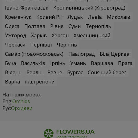
Івано-Франківськ
Кропивницький (Кіровоград)
Кременчук
Кривий Ріг
Луцьк
Львів
Миколаїв
Одеса
Полтава
Рівне
Суми
Тернопіль
Ужгород
Харків
Херсон
Хмельницький
Черкаси
Чернівці
Чернігів
Самар (Новомосковськ)
Павлоград
Біла Церква
Буча
Васильків
Ірпінь
Умань
Варшава
Прага
Відень
Берлін
Ревне
Бургас
Сонячний берег
Варна
інші регіони
На інших мовах:
Eng:
Orchids
Рус:
Орхидеи