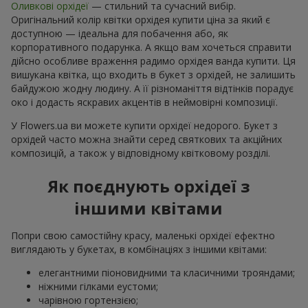
Оливкові орхідеї
— стильний та сучасний вибір.
Оригінальний колір квітки орхідея купити ціна за який є
доступною — ідеальна для побачення або, як
корпоративного подарунка. А якщо вам хочеться справити
дійсно особливе враження радимо орхідея ванда купити. Ця
вишукана квітка, що входить в букет з орхідей, не залишить
байдужою жодну людину. А її різноманіття відтінків порадує
око і додасть яскравих акцентів в неймовірні композиції.
У Flowers.ua ви можете купити орхідеї недорого. Букет з
орхідей часто можна знайти серед святкових та акційних
композицій, а також у відповідному квітковому розділі.
Як поєднують орхідеї з
іншими квітами
Попри свою самостійну красу, маленькі орхідеї ефектно
виглядають у букетах, в комбінаціях з іншими квітами:
елегантними піоновидними та класичними трояндами;
ніжними гілками еустоми;
чарівною гортензією;