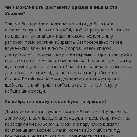
Чи є можливість доставити орхідеї в інші міста
України?
Так, ми без проблем надсилаємо квіти до багатьох
населених пунктів по всій країні, щоб ви радували близьких
на відстані. Ми знайшли надійних колег-флористів у
регіонах, тому рослини збирають безпосередньо перед
врученням і вони не в'януть у дорозі. Увесь список
доступних міст можна глянути на окремій сторінці сайту або
просто уточнити у нашого менеджера. Головне пам’ятайте,
що терміни доставки в інші області та правила оформлення
дещо відрізняються від нашої стандартної роботи по
Старим Петрівцям. Але ми докладемо максимум зусиль,
щоб ваш теплий привіт приїхав вчасно та приніс купу
найщиріших емоцій.
Як вибрати подарунковий букет з орхідей?
Для максимальної зручності ми зробили прості фільтри, які
допоможуть вам швидко впорядкувати весь асортимент за
приводами чи кольорами. Можна в пару кліків відсіяти
композиції для коханої, мами, колеги або підібрати під
конкретний бюджет. Якщо очі розбігаються і важко