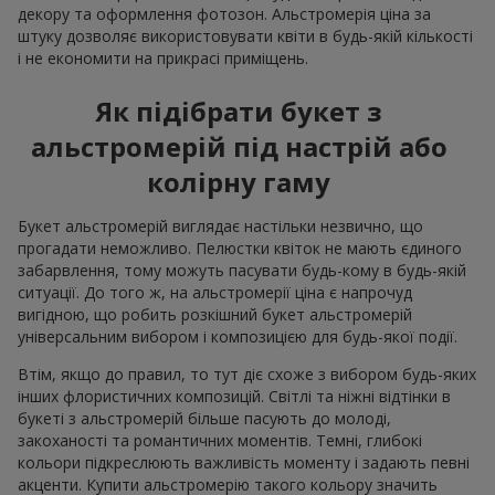
декору та оформлення фотозон. Альстромерія ціна за
штуку дозволяє використовувати квіти в будь-якій кількості
і не економити на прикрасі приміщень.
Як підібрати букет з
альстромерій під настрій або
колірну гаму
Букет альстромерій виглядає настільки незвично, що
прогадати неможливо. Пелюстки квіток не мають єдиного
забарвлення, тому можуть пасувати будь-кому в будь-якій
ситуації. До того ж, на альстромерії ціна є напрочуд
вигідною, що робить розкішний букет альстромерій
універсальним вибором і композицією для будь-якої події.
Втім, якщо до правил, то тут діє схоже з вибором будь-яких
інших флористичних композицій. Світлі та ніжні відтінки в
букеті з альстромерій більше пасують до молоді,
закоханості та романтичних моментів. Темні, глибокі
кольори підкреслюють важливість моменту і задають певні
акценти. Купити альстромерію такого кольору значить