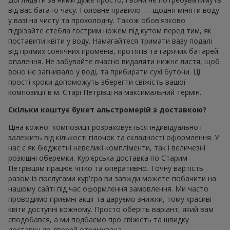
від вас багато часу. Головне правило — щодня міняти воду
у вазі на чисту та прохолодну. Також обов'язково
підрізайте стебла гострим ножем під кутом перед тим, як
поставити квіти у воду. Намагайтеся тримати вазу подалі
від прямих сонячних променів, протягів та гарячих батарей
опалення. Не забувайте вчасно видаляти нижнє листя, щоб
воно не загнивало у воді, та прибирати сухі бутони. Ці
прості кроки допоможуть зберегти свіжість вашої
композиції в м. Старі Петрівці на максимальний термін.
Скільки коштує букет альстромерій з доставкою?
Ціна кожної композиції розраховується індивідуально і
залежить від кількості гілочок та складності оформлення. У
нас є як бюджетні невеликі компліменти, так і величезні
розкішні оберемки. Кур'єрська доставка по Старим
Петрівцям працює чітко та оперативно. Точну вартість
разом із послугами кур'єра ви завжди можете побачити на
нашому сайті під час оформлення замовлення. Ми часто
проводимо приємні акції та даруємо знижки, тому красиві
квіти доступні кожному. Просто оберіть варіант, який вам
сподобався, а ми подбаємо про свіжість та швидку
доставку до дверей отримувача.