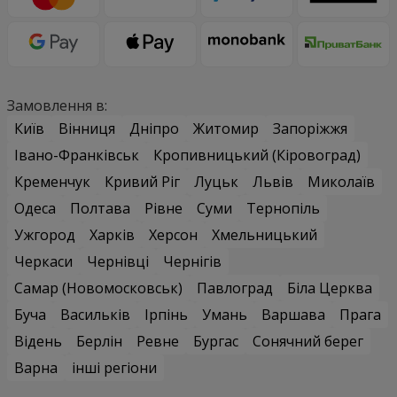
Замовлення в:
Київ
Вінниця
Дніпро
Житомир
Запоріжжя
Івано-Франківськ
Кропивницький (Кіровоград)
Кременчук
Кривий Ріг
Луцьк
Львів
Миколаїв
Одеса
Полтава
Рівне
Суми
Тернопіль
Ужгород
Харків
Херсон
Хмельницький
Черкаси
Чернівці
Чернігів
Самар (Новомосковськ)
Павлоград
Біла Церква
Буча
Васильків
Ірпінь
Умань
Варшава
Прага
Відень
Берлін
Ревне
Бургас
Сонячний берег
Варна
інші регіони