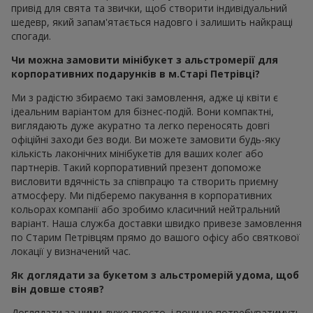
привід для свята та звички, щоб створити індивідуальний
шедевр, який запам'ятається надовго і залишить найкращі
спогади.
Чи можна замовити мінібукет з альстромерії для
корпоративних подарунків в м.Старі Петрівці?
Ми з радістю збираємо такі замовлення, адже ці квіти є
ідеальним варіантом для бізнес-подій. Вони компактні,
виглядають дуже акуратно та легко переносять довгі
офіційні заходи без води. Ви можете замовити будь-яку
кількість лаконічних мінібукетів для ваших колег або
партнерів. Такий корпоративний презент допоможе
висловити вдячність за співпрацю та створить приємну
атмосферу. Ми підберемо пакування в корпоративних
кольорах компанії або зробимо класичний нейтральний
варіант. Наша служба доставки швидко привезе замовлення
по Старим Петрівцям прямо до вашого офісу або святкової
локації у визначений час.
Як доглядати за букетом з альстромерій удома, щоб
він довше стояв?
Доглядати за ними дуже просто, і вони не потребуватимуть