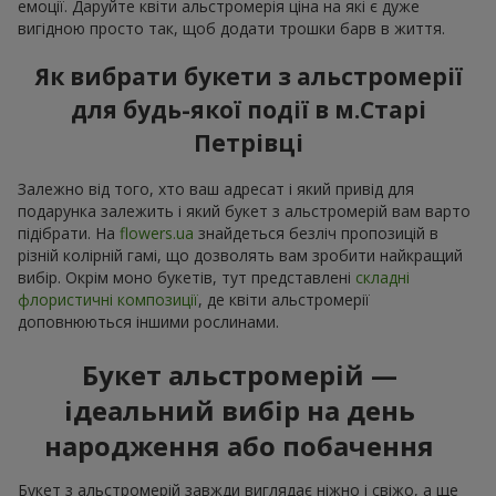
емоції. Даруйте квіти альстромерія ціна на які є дуже
вигідною просто так, щоб додати трошки барв в життя.
Як вибрати букети з альстромерії
для будь-якої події в м.Старі
Петрівці
Залежно від того, хто ваш адресат і який привід для
подарунка залежить і який букет з альстромерій вам варто
підібрати. На
flowers.ua
знайдеться безліч пропозицій в
різній колірній гамі, що дозволять вам зробити найкращий
вибір. Окрім моно букетів, тут представлені
складні
флористичні композиції
, де квіти альстромерії
доповнюються іншими рослинами.
Букет альстромерій —
ідеальний вибір на день
народження або побачення
Букет з альстромерій завжди виглядає ніжно і свіжо, а ще