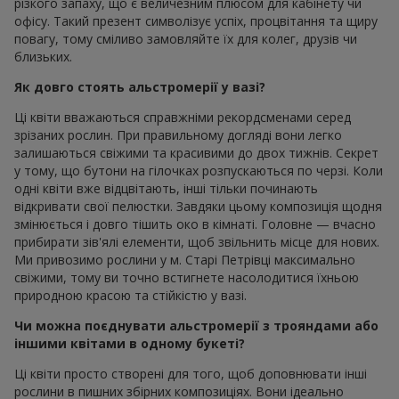
різкого запаху, що є величезним плюсом для кабінету чи
офісу. Такий презент символізує успіх, процвітання та щиру
повагу, тому сміливо замовляйте їх для колег, друзів чи
близьких.
Як довго стоять альстромерії у вазі?
Ці квіти вважаються справжніми рекордсменами серед
зрізаних рослин. При правильному догляді вони легко
залишаються свіжими та красивими до двох тижнів. Секрет
у тому, що бутони на гілочках розпускаються по черзі. Коли
одні квіти вже відцвітають, інші тільки починають
відкривати свої пелюстки. Завдяки цьому композиція щодня
змінюється і довго тішить око в кімнаті. Головне — вчасно
прибирати зів'ялі елементи, щоб звільнить місце для нових.
Ми привозимо рослини у м. Старі Петрівці максимально
свіжими, тому ви точно встигнете насолодитися їхньою
природною красою та стійкістю у вазі.
Чи можна поєднувати альстромерії з трояндами або
іншими квітами в одному букеті?
Ці квіти просто створені для того, щоб доповнювати інші
рослини в пишних збірних композиціях. Вони ідеально