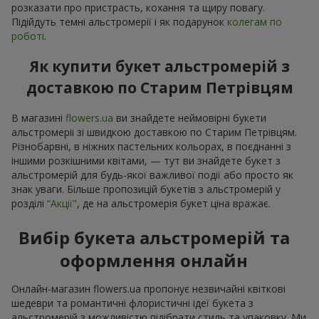
розказати про пристрасть, кохання та щиру повагу.
Підійдуть темні альстромерії і як подарунок
колегам по
роботі
.
Як купити букет альстромерій з
доставкою по Старим Петрівцям
В магазині
flowers.ua
ви знайдете неймовірні букети
альстромеріі зі швидкою доставкою по Старим Петрівцям.
Різнобарвні, в ніжних пастельних кольорах, в поєднанні з
іншими розкішними квітами, — тут ви знайдете букет з
альстромерій для будь-якої важливої події або просто як
знак уваги. Більше пропозицій букетів з альстромерій у
розділі
“Акції"
, де на альстромерія букет ціна вражає.
Вибір букета альстромерій та
оформлення онлайн
Онлайн-магазин flowers.ua пропонує незвичайні квіткові
шедеври та романтичні флористичні ідеї букета з
альстромерій з можливістю підібрати стиль та упаковку. Ми