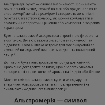
Альстромерії букет — символ витонченості. Вони мають
оригінальний вигляд, схожий на лілії або орхідеї. Але квіти
альстромерії менші за розміром і створюють легкі, ніжні
букети з багатством кольору, які можна комбінувати в
романтичні флористичні рішення або композиції з яскравим
характером.
Букет з альстромерій асоціюється з тропічною флорою та
екзотикою. Він є справжнім символом витонченості та
відданості. Сама ж квітка астрометрія має вишуканий та
ефектний вигляд, який приносить радість та позитивний
настрій.
До того ж букет альстромерій напрочуд довговічний.
Правильно доглядайте за ними, щоб зберегти унікальні
кольори квітів та витончений аромат на 14 днів або більше.
Можете сміливо альстромерія купити як подарунок
алергикам. Альстромерія квіти є гіпоалергенними і не
викликають жодних негативних реакцій.
Альстромерія — символ