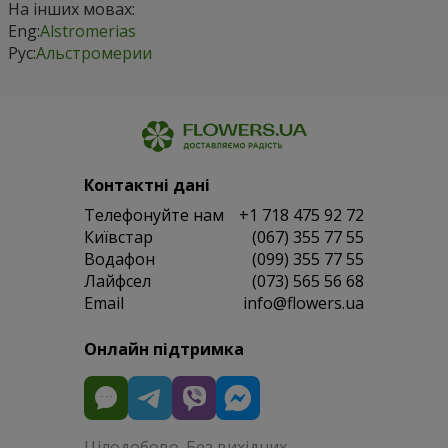
На інших мовах:
Eng:
Alstromerias
Рус:
Альстромерии
Контактні дані
Телефонуйте нам
+1 718 475 92 72
Київстар
(067) 355 77 55
Водафон
(099) 355 77 55
Лайфсел
(073) 565 56 68
Email
info@flowers.ua
Онлайн підтримка
Цілодобово. Без вихідних