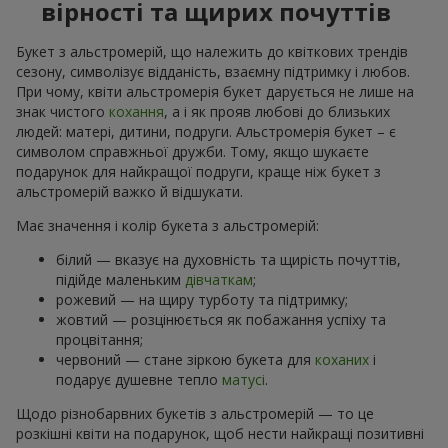
вірності та щирих почуттів
Букет з альстромерій, що належить до квіткових трендів
сезону, символізує відданість, взаємну підтримку і любов.
При чому, квіти альстромерія букет дарується не лише на
знак чистого
кохання
, а і як прояв любові до близьких
людей: матері, дитини, подруги. Альстромерія букет – є
символом справжньої дружби. Тому, якщо шукаєте
подарунок для найкращої подруги, краще ніж букет з
альстромерій важко й відшукати.
Має значення і колір букета з альстромерій:
білий — вказує на духовність та щирість почуттів,
підійде маленьким
дівчаткам
;
рожевий — на щиру турботу та підтримку;
жовтий — розцінюється як побажання успіху та
процвітання;
червоний — стане зіркою букета для
коханих
і
подарує душевне тепло
матусі
.
Щодо різнобарвних букетів з альстромерій — то це
розкішні квіти на подарунок, щоб нести найкращі позитивні