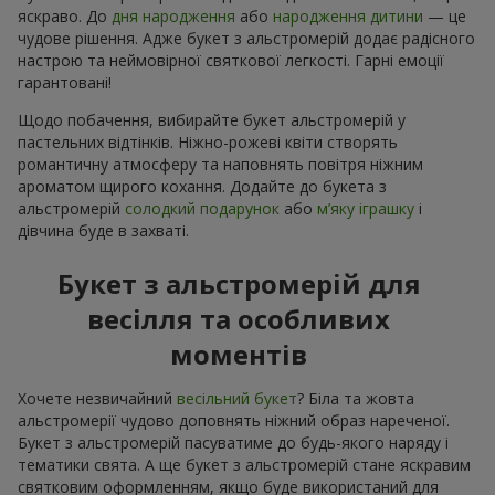
яскраво. До
дня народження
або
народження дитини
— це
чудове рішення. Адже букет з альстромерій додає радісного
настрою та неймовірної святкової легкості. Гарні емоції
гарантовані!
Щодо побачення, вибирайте букет альстромерій у
пастельних відтінків. Ніжно-рожеві квіти створять
романтичну атмосферу та наповнять повітря ніжним
ароматом щирого кохання. Додайте до букета з
альстромерій
солодкий подарунок
або
м’яку іграшку
і
дівчина буде в захваті.
Букет з альстромерій для
весілля та особливих
моментів
Хочете незвичайний
весільний букет
? Біла та жовта
альстромерії чудово доповнять ніжний образ нареченої.
Букет з альстромерій пасуватиме до будь-якого наряду і
тематики свята. А ще букет з альстромерій стане яскравим
святковим оформленням, якщо буде використаний для