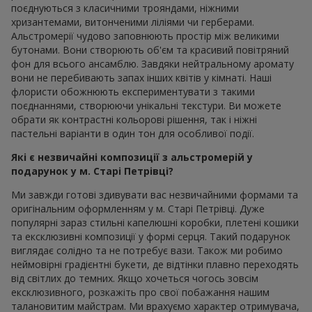
поєднуються з класичними трояндами, ніжними
хризантемами, витонченими ліліями чи герберами.
Альстромерії чудово заповнюють простір між великими
бутонами. Вони створюють об'єм та красивий повітряний
фон для всього ансамблю. Завдяки нейтральному аромату
вони не перебивають запах інших квітів у кімнаті. Наші
флористи обожнюють експериментувати з такими
поєднаннями, створюючи унікальні текстури. Ви можете
обрати як контрастні кольорові рішення, так і ніжні
пастельні варіанти в один тон для особливої події.
Які є незвичайні композиції з альстромерій у
подарунок у м. Старі Петрівці?
Ми завжди готові здивувати вас незвичайними формами та
оригінальним оформленням у м. Старі Петрівці. Дуже
популярні зараз стильні капелюшні коробки, плетені кошики
та ексклюзивні композиції у формі серця. Такий подарунок
виглядає солідно та не потребує вази. Також ми робимо
неймовірні градієнтні букети, де відтінки плавно переходять
від світлих до темних. Якщо хочеться чогось зовсім
ексклюзивного, розкажіть про свої побажання нашим
талановитим майстрам. Ми врахуємо характер отримувача,