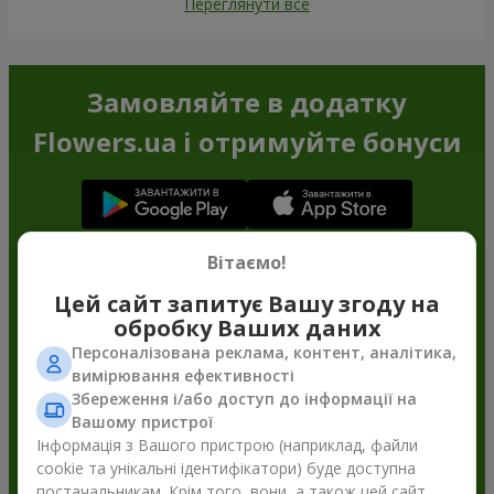
Переглянути все
Замовляйте в додатку
Flowers.ua і отримуйте бонуси
Вітаємо!
Цей сайт запитує Вашу згоду на
обробку Ваших даних
Персоналізована реклама, контент, аналітика,
вимірювання ефективності
Збереження і/або доступ до інформації на
Вашому пристрої
Інформація з Вашого пристрою (наприклад, файли
cookie та унікальні ідентифікатори) буде доступна
постачальникам. Крім того, вони, а також цей сайт