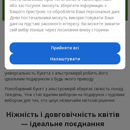
або застосунок зможуть зберігати інформацію з
Вашого пристрою та обробляти Ваші персональні дані.
Деякі постачальники можуть використовувати Ваші
дані на підставі законного інтересу. Ви можете змінити
свій вибір пізніше через посилання внизу сторінки.
Чому варто вибрати букет з
альстромерії в м.Старі Петрівці
Прийняти всі
Альстромерія квітка — це ніжність і естетика в одному
Налаштувати
букеті. Чарівні кольори пелюсток і незвична форма ніжних
квітів подобається багатьом
жінкам
та
чоловікам
, а
універсальність букета з альстромерій робить його
ідеальним подарунком з будь-якого приводу.
Різнобарвний букет з альстромерій зберігає свіжість понад
тиждень, тож стає вдалим вибором на подарунок і чудовим
вибором для тих, хто цінує незвичайні квіткові рішення.
Ніжність і довговічність квітів
— ідеальне поєднання