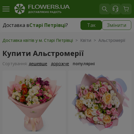
Доставка в
Старі Петрівці
?
Так
Змінити
Доставка в
Старі Петрівці
|
безкоштовно
Доставка квітів у м. Старі Петрівці
> Квіти > Альстромерії
Купити Альстромерії
Сортування:
дешевше
дорожче
популярні