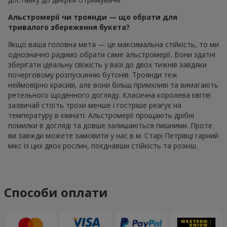
Альстромерії чи троянди — що обрати для
тривалого збереження букета?
Якщо ваша головна мета — це максимальна стійкість, то ми
однозначно радимо обрати саме альстромерії. Вони здатні
зберігати ідеальну свіжість у вазі до двох тижнів завдяки
почерговому розпусканню бутонів. Троянди теж
неймовірно красиві, але вони більш примхливі та вимагають
ретельного щоденного догляду. Класична королева квітів
зазвичай стоїть трохи менше і гостріше реагує на
температуру в кімнаті. Альстромерії прощають дрібні
помилки в догляді та довше залишаються пишними. Проте
ви завжди можете замовити у нас в м. Старі Петрівці гарний
мікс із цих двох рослин, поєднавши стійкість та розкіш.
Способи оплати