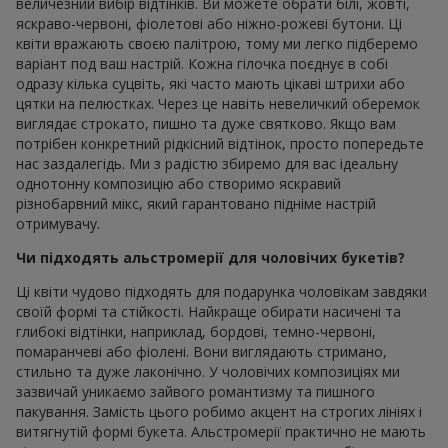
величезний вибір відтінків. Ви можете обрати білі, жовті,
яскраво-червоні, фіолетові або ніжно-рожеві бутони. Ці
квіти вражають своєю палітрою, тому ми легко підберемо
варіант под ваш настрій. Кожна гілочка поєднує в собі
одразу кілька суцвіть, які часто мають цікаві штрихи або
цятки на пелюстках. Через це навіть невеличкий оберемок
виглядає строкато, пишно та дуже святково. Якщо вам
потрібен конкретний рідкісний відтінок, просто попередьте
нас заздалегідь. Ми з радістю збиремо для вас ідеальну
однотонну композицію або створимо яскравий
різнобарвний мікс, який гарантовано підніме настрій
отримувачу.
Чи підходять альстромерії для чоловічих букетів?
Ці квіти чудово підходять для подарунка чоловікам завдяки
своїй формі та стійкості. Найкраще обирати насичені та
глибокі відтінки, наприклад, бордові, темно-червоні,
помаранчеві або фіолені. Вони виглядають стримано,
стильно та дуже лаконічно. У чоловічих композиціях ми
зазвичай уникаємо зайвого романтизму та пишного
пакування. Замість цього робимо акцент на строгих лініях і
витягнутій формі букета. Альстромерії практично не мають