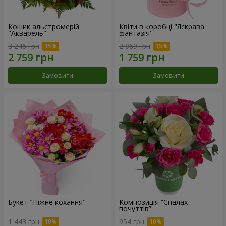
Кошик альстромерій
Квіти в коробці "Яскрава
"Акварель"
фантазія"
3 246 грн
2 069 грн
Замовити
Замовити
Букет "Ніжне кохання"
Композиція “Спалах
почуттів”
1 443 грн
954 грн