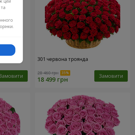
ж цей
 та
онного
орінки.
нда
301 червона троянда
28 460 грн
Замовити
Замовити