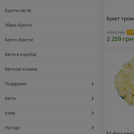
Букети квітів
Букет троя
Збірні букети
3 012 грн
Бенто-букети
Квіти в коробці
Квіткові кошики
Подарунки
Квіти
Кому
Нагода
51 біла тро