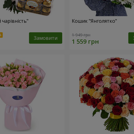
 чарівність"
Кошик "Янголятко"
1 949 грн
Замовити