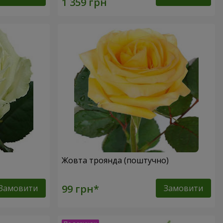
Жовта троянда (поштучно)
Замовити
Замовити