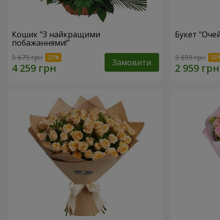
Кошик "З найкращими
Букет "Очей
побажаннями!"
5 679 грн
3 699 грн
Замовити