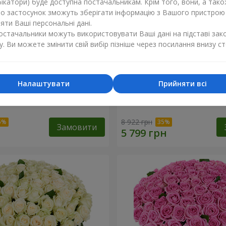
ікатори) буде доступна постачальникам. Крім того, вони, а тако
бо застосунок зможуть зберігати інформацію з Вашого пристрою
ти Ваші персональні дані.
постачальники можуть використовувати Ваші дані на підставі зак
у. Ви можете змінити свій вибір пізніше через посилання внизу ст
Налаштувати
Прийняти всі
а троянда
101 різнокольорова троя
8 922 грн
Замовити