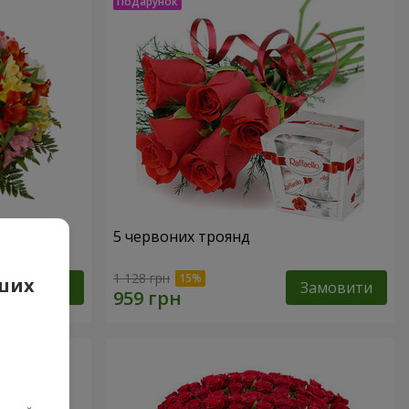
арель"
5 червоних троянд
1 128 грн
аших
Замовити
Замовити