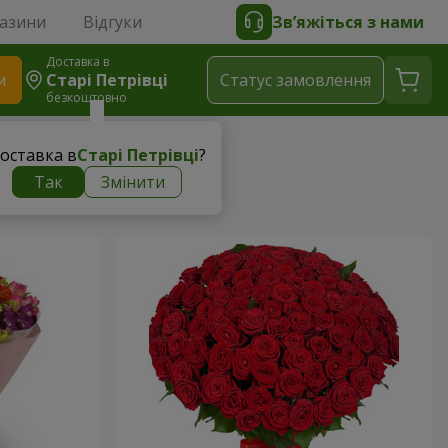
газини
Відгуки
Зв’яжіться з нами
Доставка в
и
Старі Петрівці
Статус замовлення
безкоштовно
оставка в
Старі Петрівці
?
Так
Змінити