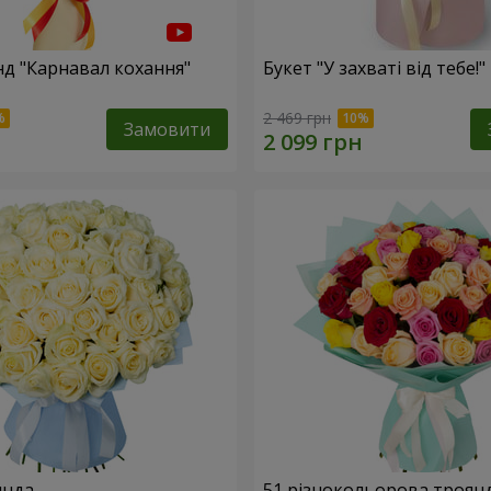
нд "Карнавал кохання"
Букет "У захваті від тебе!"
2 469 грн
Замовити
янда
51 різнокольорова троян