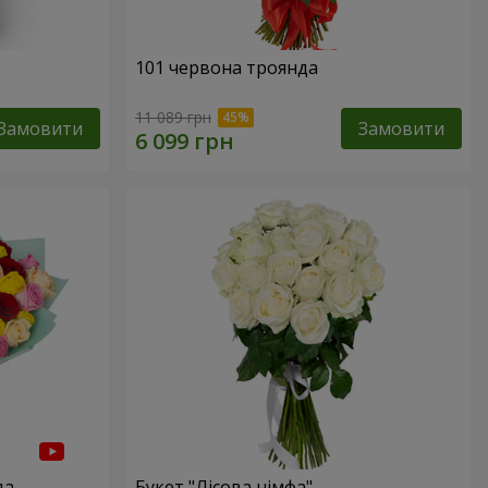
101 червона троянда
11 089 грн
Замовити
Замовити
да
Букет "Лісова німфа"