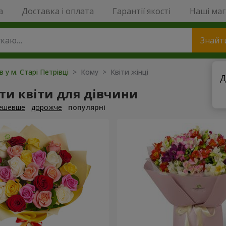
a
Доставка і оплата
Гарантії якості
Наші ма
Знайт
в у м. Старі Петрівці
> Кому > Квіти жінці
Д
ти квіти для дівчини
ешевше
дорожче
популярні