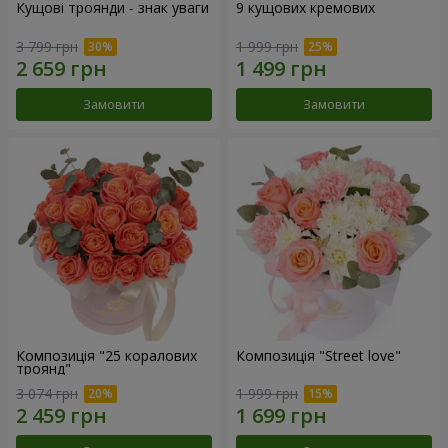
Кущові троянди - знак уваги
9 кущових кремових
3 799 грн
1 999 грн
Замовити
Замовити
Композиція "25 коралових
Композиція "Street love"
троянд"
3 074 грн
1 999 грн