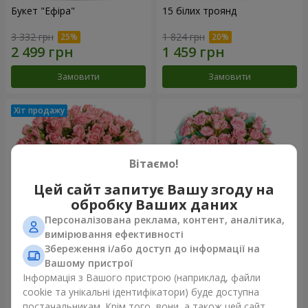
Букет "Ефіра"
15 білих троянд
3 332 грн
1 824 грн
Замовити
Замовити
Вітаємо!
Цей сайт запитує Вашу згоду на
обробку Ваших даних
Персоналізована реклама, контент, аналітика,
вимірювання ефективності
Збереження і/або доступ до інформації на
Квіти в коробці "Рожевий
Композиція "Балада про
оазис"
маму"
Вашому пристрої
2 749 грн
2 124 грн
Інформація з Вашого пристрою (наприклад, файли
cookie та унікальні ідентифікатори) буде доступна
постачальникам. Крім того, вони, а також цей сайт