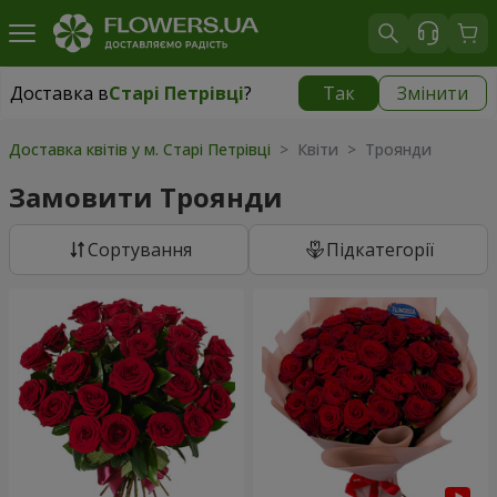
Доставка в
Старі Петрівці
?
Так
Змінити
Доставка в
Старі Петрівці
|
безкоштовно
Доставка квітів у м. Старі Петрівці
> Квіти > Троянди
Замовити Троянди
Сортування
Підкатегорії