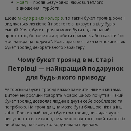
жовті
— прояв безумовної любові, теплого
відношення і турботи.
Щодо
міксу з різних кольорів
, то такий букет троянд, хоча і
виділяється легкістю й простотою, вказує на цілу бурю
емоцій. Хоча, букет троянд може бути подарований і
просто так, бо хочеться зробити приємне, або сказати “ти
моя найкраща подруга". Розглядається така композиція і як
букет троянд декоративного характеру
Чому букет троянд в м. Старі
Петрівці — найкращий подарунок
для будь-якого приводу
Авторський букет троянд важко замінити іншими квітами.
Витончені рослини говорять мовою щирих почуттів. Такий
букет троянд дозволяє людині відчути себе особливою та
потрібною. На троянди ціна може бути більшою ніж на інші
квіти. Проте комбінація з букетом троянд виглядає дуже
вишукано та естетично, незалежно від того, який тип квітів
ви обрали, чи якому кольору надали перевагу.