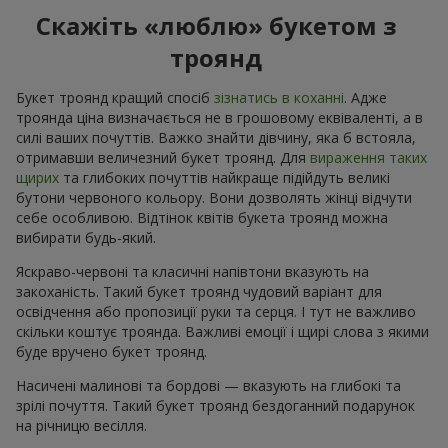
Скажіть «люблю» букетом з
троянд
Букет троянд кращий спосіб
зізнатись в коханні
. Адже
троянда ціна визначається не в грошовому еквіваленті, а в
силі ваших почуттів. Важко знайти дівчину, яка б встояла,
отримавши величезний букет троянд. Для
вираження таких
щирих
та глибоких почуттів найкраще підійдуть великі
бутони червоного кольору. Вони дозволять жінці відчути
себе особливою. Відтінок квітів букета троянд можна
вибирати будь-який.
Яскраво-червоні та класичні напівтони вказують на
закоханість. Такий букет троянд чудовий варіант для
освідчення або пропозиції руки та серця. І тут не важливо
скільки коштує троянда. Важливі емоції і щирі слова з якими
буде вручено букет троянд.
Насичені малинові та бордові — вказують на глибокі та
зрілі почуття. Такий букет троянд бездоганний подарунок
на річницю весілля.