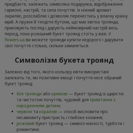
придбаєте, залежить символіка подарунка, відображення
гармонії, настрій, та сила почуттів. Їх ніжний аромат
окриляє, розслабляє і дозволяє перенестись у власну країну
мрій. А пружні й тендітні бутони, що має квітка троянда,
приковують погляд і дарують неймовірний настрій весь
період, поки розкішний букет троянд стоїть у вазі. У
flowers.ua
ви можете троянди купити недорого і дарувати
свої почуття стільки, скільки заманеться.
Символізм букета троянд
Залежно від того, якого кольору квіти використані
залежить те, які позитивні емоції і почуття несе обраний
букет троянд:
білі троянди
або
кремові
— букет троянд із щирістю
та чистотою почуттів, чудовий для
привітання з
народженням дитини
;
червоні
та
коралові
— спосіб висловити про
несамовиту пристрасть і глибоке кохання;
рожевий
букет троянд — символ ніжності, турботи і
романтики;