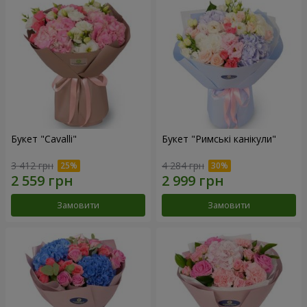
Букет "Cаvalli"
Букет "Римські канікули"
3 412 грн
4 284 грн
Замовити
Замовити