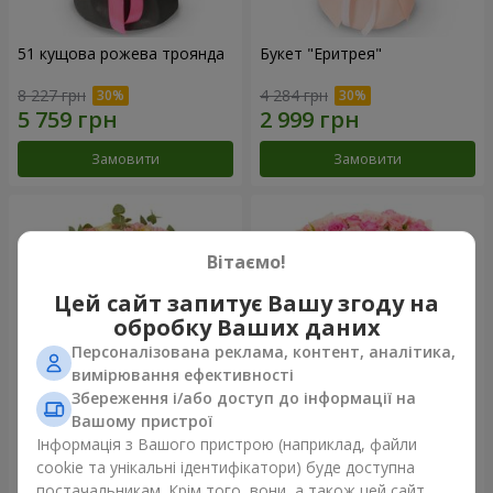
51 кущова рожева троянда
Букет "Еритрея"
8 227 грн
4 284 грн
Замовити
Замовити
Вітаємо!
Цей сайт запитує Вашу згоду на
обробку Ваших даних
Персоналізована реклама, контент, аналітика,
вимірювання ефективності
Збереження і/або доступ до інформації на
Вашому пристрої
Букет "Nude Perfume"
Букет "Рожева ніжність"
Інформація з Вашого пристрою (наприклад, файли
cookie та унікальні ідентифікатори) буде доступна
2 705 грн
4 227 грн
постачальникам. Крім того, вони, а також цей сайт