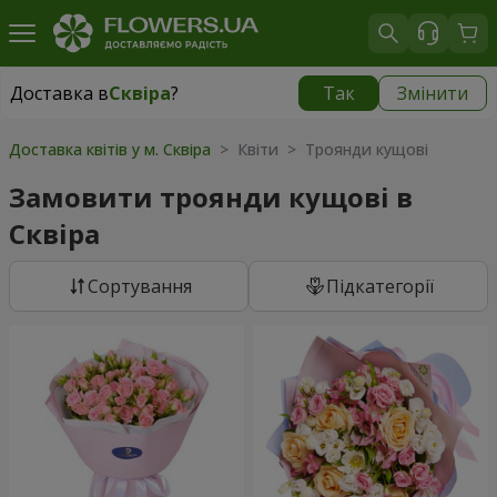
Доставка в
Сквіра
?
Так
Змінити
Доставка в
Сквіра
|
535 грн
Доставка квітів у м. Сквіра
> Квіти > Троянди кущові
Замовити троянди кущові в
Сквіра
Сортування
Підкатегорії