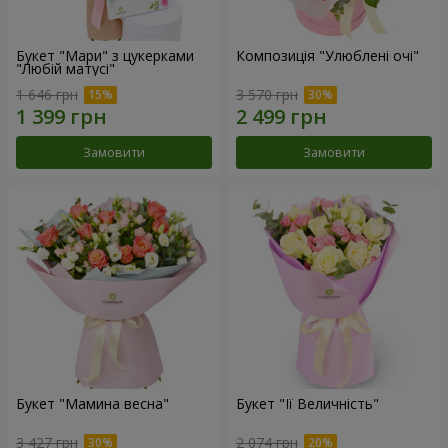
Букет "Мари" з цукерками
Композиція "Улюблені очі"
"Любій матусі"
1 646 грн
3 570 грн
Замовити
Замовити
Букет "Мамина весна"
Букет "Її Величність"
3 427 грн
2 074 грн