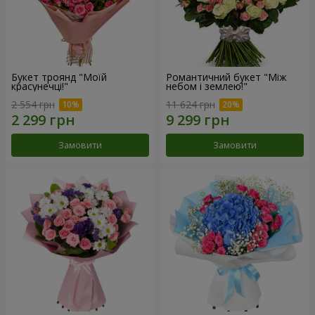
Букет троянд "Моїй
Романтичний букет "Між
красунечці!"
небом і землею!"
2 554 грн
11 624 грн
Замовити
Замовити