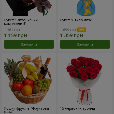
Букет "Витончений
Букет “Сяйво літа”
комплімент!"
1 364 грн
1 699 грн
Замовити
Замовити
Кошик фруктів "Фруктова
15 червоних троянд
оаза"