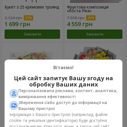
Букет з 25 кремових троянд
Фруктова композиція
«Коста-Ріка»
2 124 грн
7 598 грн
Замовити
Замовити
Вітаємо!
Цей сайт запитує Вашу згоду на
обробку Ваших даних
Персоналізована реклама, контент, аналітика,
вимірювання ефективності
Збереження і/або доступ до інформації на
Букет "Хрещатик"
Букет "Ми та літо"
Вашому пристрої
Інформація з Вашого пристрою (наприклад, файли
3 799 грн
1 443 грн
cookie та унікальні ідентифікатори) буде доступна
постачальникам. Крім того, вони, а також цей сайт