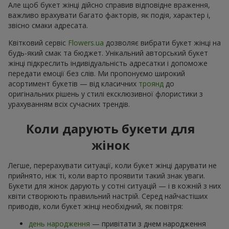
Але щоб букет жінці дійсно справив відповідне враження,
важливо врахувати багато факторів, як подія, характер і,
звісно смаки адресата.
Квітковий сервіс
Flowers.ua
дозволяє вибрати букет жінці на
будь-який смак та бюджет. Унікальний авторський букет
жінці підкреслить індивідуальність адресатки і допоможе
передати емоції без слів. Ми пропонуємо широкий
асортимент букетів — від класичних
троянд
до
оригінальних рішень у стилі ексклюзивної флористики з
урахуванням всіх сучасних трендів.
Коли дарують букети для
жінок
Легше, перерахувати ситуації, коли букет жінці дарувати не
прийнято, ніж ті, коли варто проявити такий знак уваги.
Букети для жінок дарують у сотні ситуацій — і в кожній з них
квіти створюють правильний настрій. Серед найчастіших
приводів, коли букет жінці необхідний, як повітря:
день народження
— привітати з днем народження