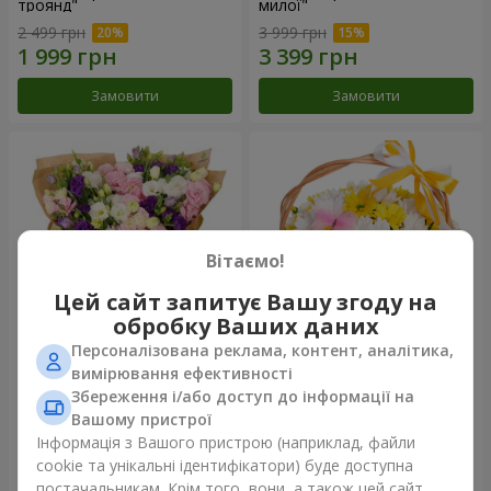
троянд"
милої"
2 499 грн
3 999 грн
Замовити
Замовити
Вітаємо!
Цей сайт запитує Вашу згоду на
обробку Ваших даних
Персоналізована реклама, контент, аналітика,
15 різнокольорових еустом
Кошик "Сонечко"
вимірювання ефективності
Збереження і/або доступ до інформації на
3 145 грн
1 554 грн
Вашому пристрої
Інформація з Вашого пристрою (наприклад, файли
cookie та унікальні ідентифікатори) буде доступна
Замовити
Замовити
постачальникам. Крім того, вони, а також цей сайт