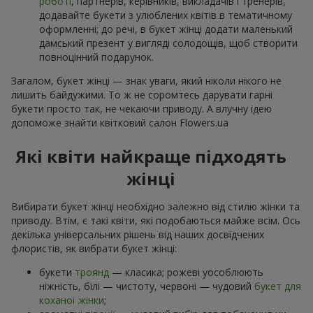
роботі
, партнерів, керівників, викладачів і тренерів,
додавайте букети з улюблених квітів в тематичному
оформленні; до речі, в букет жінці додати маленький
дамський презент у вигляді солодощів, щоб створити
повноцінний подарунок.
Загалом, букет жінці — знак уваги, який ніколи нікого не
лишить байдужими. То ж не соромтесь дарувати гарні
букети просто так, не чекаючи приводу. А влучну ідею
допоможе знайти квітковий салон Flowers.ua
Які квіти найкраще підходять
жінці
Вибирати букет жінці необхідно залежно від стилю жінки та
приводу. Втім, є такі квіти, які подобаються майже всім. Ось
декілька універсальних рішень від наших досвідчених
флористів, як вибрати букет жінці:
букети
троянд
— класика; рожеві уособлюють
ніжність, білі — чистоту, червоні — чудовий
букет для
коханої жінки
;