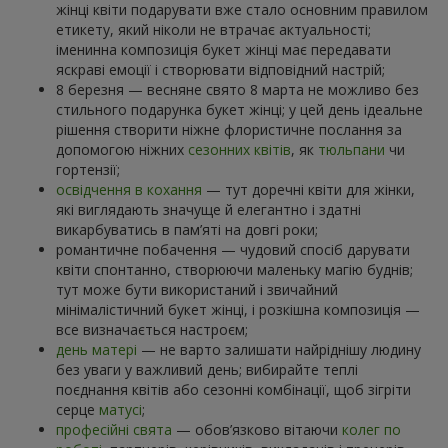
жінці квіти подарувати вже стало основним правилом
етикету, який ніколи не втрачає актуальності;
іменинна композиція букет жінці має передавати
яскраві емоції і створювати відповідний настрій;
8 березня — весняне свято 8 марта не можливо без
стильного подарунка букет жінці; у цей день ідеальне
рішення створити ніжне флористичне послання за
допомогою ніжних
сезонних квітів
, як
тюльпани
чи
гортензії;
освідчення в кохання
— тут доречні квіти для жінки,
які виглядають значуще й елегантно і здатні
викарбуватись в пам’яті на довгі роки;
романтичне побачення — чудовий спосіб дарувати
квіти спонтанно, створюючи маленьку магію буднів;
тут може бути використаний і звичайний
мінімалістичний букет жінці, і розкішна композиція —
все визначається настроєм;
день матері
— не варто залишати найріднішу людину
без уваги у важливий день; вибирайте теплі
поєднання квітів або сезонні комбінації, щоб зігріти
серце
матусі
;
професійні свята
— обов’язково вітаючи
колег по