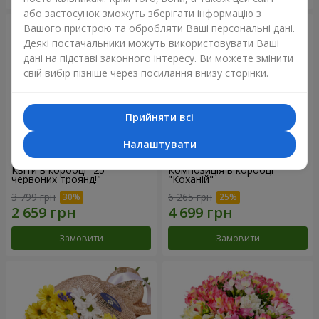
або застосунок зможуть зберігати інформацію з
Вашого пристрою та обробляти Ваші персональні дані.
Деякі постачальники можуть використовувати Ваші
дані на підставі законного інтересу. Ви можете змінити
свій вибір пізніше через посилання внизу сторінки.
Прийняти всі
Налаштувати
Квіти в коробці "25
Композиція в коробці
червоних троянд!"
"Коханій"
3 799 грн
6 265 грн
Замовити
Замовити