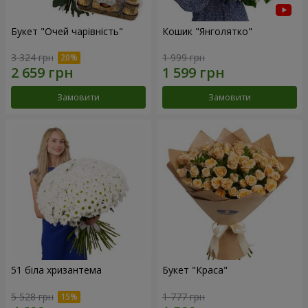
Букет "Очей чарівність"
Кошик "Янголятко"
3 324 грн
1 999 грн
Замовити
Замовити
51 біла хризантема
Букет "Краса"
5 528 грн
1 777 грн