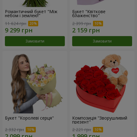
Романтичний букет "Між
Букет "Квіткове
небом і землею!"
блаженство"
11 624 грн
2 399 грн
Замовити
Замовити
Букет "Королеві серця"
Композиція "Зворушливий
презент"
2 332 грн
2 221 грн