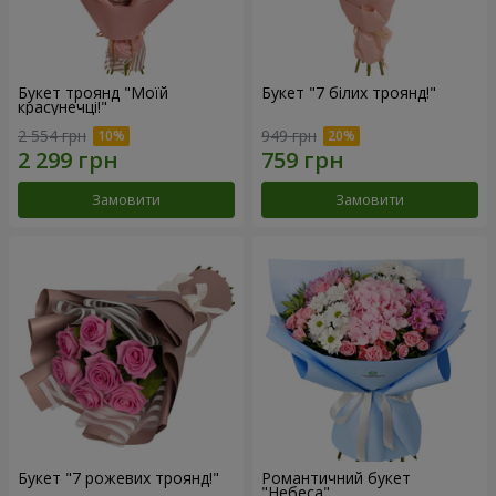
Букет троянд "Моїй
Букет "7 білих троянд!"
красунечці!"
2 554 грн
949 грн
Замовити
Замовити
Букет "7 рожевих троянд!"
Романтичний букет
"Небеса"