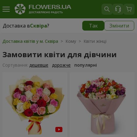
Доставка в
Сквіра
?
Так
Змінити
Доставка в
Сквіра
|
535 грн
Доставка квітів у м. Сквіра
> Кому > Квіти жінці
Замовити квіти для дівчини
Сортування:
дешевше
дорожче
популярні