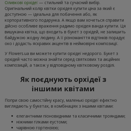
Оливкові орхідеї
— стильний та сучасний вибір.
Оригінальний колір квітки орхідея купити ціна за який є
доступною — ідеальна для побачення або, як
корпоративного подарунка. А якщо вам хочеться справити
дійсно особливе враження радимо орхідея ванда купити. Ця
вишукана квітка, що входить в букет з орхідей, не залишить
байдужою жодну людину. А її різноманіття відтінків порадує
око і додасть яскравих акцентів в неймовірні композиції.
У Flowers.ua ви можете купити орхідеї недорого. Букет з
орхідей часто можна знайти серед святкових та акційних
композицій, а також у відповідному квітковому розділі.
Як поєднують орхідеї з
іншими квітами
Попри свою самостійну красу, маленькі орхідеї ефектно
виглядають у букетах, в комбінаціях з іншими квітами:
елегантними піоновидними та класичними трояндами;
ніжними гілками еустоми;
чарівною гортензією;