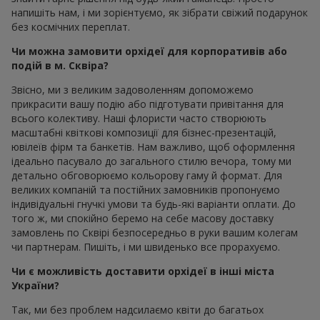
напишіть нам, і ми зорієнтуємо, як зібрати свіжий подарунок
без космічних переплат.
Чи можна замовити орхідеї для корпоративів або
подій в м. Сквіра?
Звісно, ми з великим задоволенням допоможемо
прикрасити вашу подію або підготувати привітання для
всього колективу. Наші флористи часто створюють
масштабні квіткові композиції для бізнес-презентацій,
ювілеїв фірм та банкетів. Нам важливо, щоб оформлення
ідеально пасувало до загального стилю вечора, тому ми
детально обговорюємо кольорову гаму й формат. Для
великих компаній та постійних замовників пропонуємо
індивідуальні гнучкі умови та будь-які варіанти оплати. До
того ж, ми спокійно беремо на себе масову доставку
замовлень по Сквірі безпосередньо в руки вашим колегам
чи партнерам. Пишіть, і ми швиденько все прорахуємо.
Чи є можливість доставити орхідеї в інші міста
України?
Так, ми без проблем надсилаємо квіти до багатьох