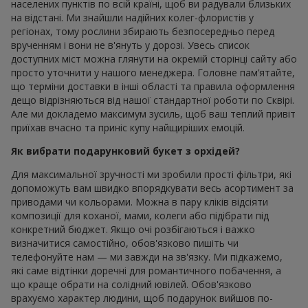
населених пунктів по всій країні, щоб ви радували близьких
на відстані. Ми знайшли надійних колег-флористів у
регіонах, тому рослини збирають безпосередньо перед
врученням і вони не в'януть у дорозі. Увесь список
доступних міст можна глянути на окремій сторінці сайту або
просто уточнити у нашого менеджера. Головне пам’ятайте,
що терміни доставки в інші області та правила оформлення
дещо відрізняються від нашої стандартної роботи по Сквірі.
Але ми докладемо максимум зусиль, щоб ваш теплий привіт
приїхав вчасно та приніс купу найщиріших емоцій.
Як вибрати подарунковий букет з орхідей?
Для максимальної зручності ми зробили прості фільтри, які
допоможуть вам швидко впорядкувати весь асортимент за
приводами чи кольорами. Можна в пару кліків відсіяти
композиції для коханої, мами, колеги або підібрати під
конкретний бюджет. Якщо очі розбігаються і важко
визначитися самостійно, обов'язково пишіть чи
телефонуйте нам — ми завжди на зв'язку. Ми підкажемо,
які саме відтінки доречні для романтичного побачення, а
що краще обрати на солідний ювілей. Обов'язково
врахуємо характер людини, щоб подарунок вийшов по-