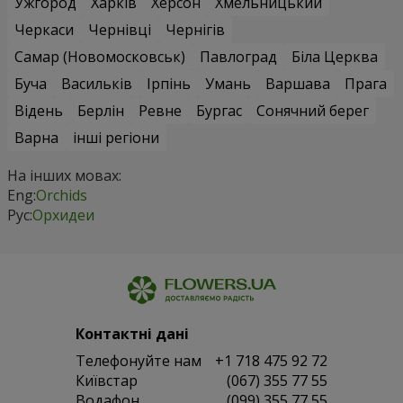
Ужгород
Харків
Херсон
Хмельницький
Черкаси
Чернівці
Чернігів
Самар (Новомосковськ)
Павлоград
Біла Церква
Буча
Васильків
Ірпінь
Умань
Варшава
Прага
Відень
Берлін
Ревне
Бургас
Сонячний берег
Варна
інші регіони
На інших мовах:
Eng:
Orchids
Рус:
Орхидеи
Контактні дані
Телефонуйте нам
+1 718 475 92 72
Київстар
(067) 355 77 55
Водафон
(099) 355 77 55