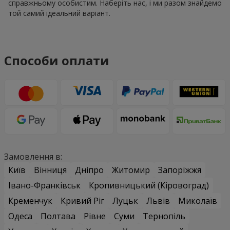
справжньому особистим. Наберіть нас, і ми разом знайдемо
той самий ідеальний варіант.
Способи оплати
Замовлення в:
Київ
Вінниця
Дніпро
Житомир
Запоріжжя
Івано-Франківськ
Кропивницький (Кіровоград)
Кременчук
Кривий Ріг
Луцьк
Львів
Миколаїв
Одеса
Полтава
Рівне
Суми
Тернопіль