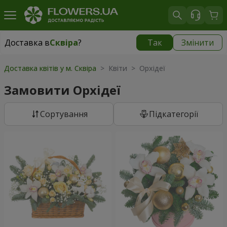
Доставка в
Сквіра
?
Так
Змінити
Доставка в
Сквіра
|
535 грн
Доставка квітів у м. Сквіра
> Квіти > Орхідеї
Замовити Орхідеї
Сортування
Підкатегорії