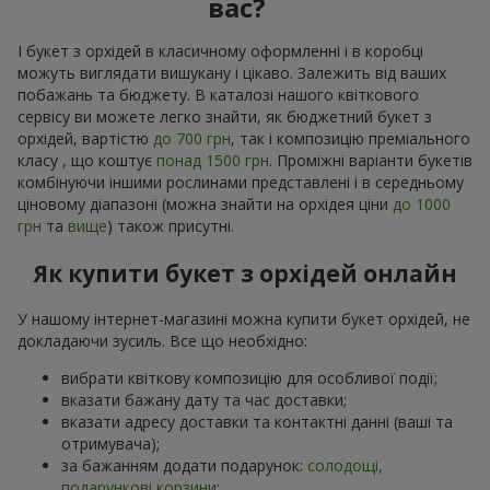
вас?
І букет з орхідей в класичному оформленні і в коробці
можуть виглядати вишукану і цікаво. Залежить від ваших
побажань та бюджету. В каталозі нашого квіткового
сервісу ви можете легко знайти, як бюджетний букет з
орхідей, вартістю
до 700 грн
, так і композицію преміального
класу , що коштує
понад 1500 грн
. Проміжні варіанти букетів
комбінуючи іншими рослинами представлені і в середньому
ціновому діапазоні (можна знайти на орхідея ціни
до 1000
грн
та
вище
) також присутні.
Як купити букет з орхідей онлайн
У нашому інтернет-магазині можна купити букет орхідей, не
докладаючи зусиль. Все що необхідно:
вибрати квіткову композицію для особливої події;
вказати бажану дату та час доставки;
вказати адресу доставки та контактні данні (ваші та
отримувача);
за бажанням додати подарунок:
солодощі,
подарункові корзини
;