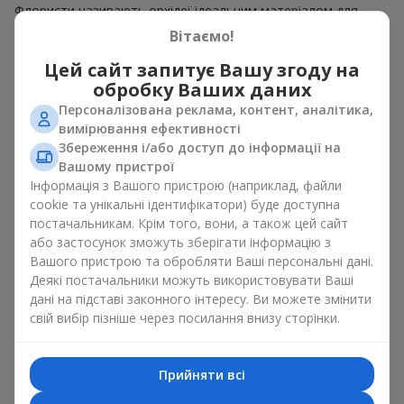
Флористи називають орхідеї ідеальним матеріалом для
незвичайної флористики. Букет з орхідей має чудовий
Вітаємо!
вигляд як моно рішення для оформлення приміщень, а
також як варіант міксу з іншими квітами, що зберігає свою
Цей сайт запитує Вашу згоду на
виразність у будь-якому форматі. Завдяки своїй структурі
обробку Ваших даних
орхідея дозволяє створювати композиції у класичному,
Персоналізована реклама, контент, аналітика,
мінімалістичному або сучасному стилі. Букет з орхідей
вимірювання ефективності
виглядає ефектно як у камерних, так і в масштабних
Збереження і/або доступ до інформації на
роботах, а її розкішні суцвіття легко стають центральним
Вашому пристрої
елементом композиції букет з орхідей. Залежно від
Інформація з Вашого пристрою (наприклад, файли
оформлення і сорту рослин різниться на орхідеї ціна.
cookie та унікальні ідентифікатори) буде доступна
Зважайте на це перш ніж замовити букет з орхідей.
постачальникам. Крім того, вони, а також цей сайт
або застосунок зможуть зберігати інформацію з
Кому дарують орхідеї?
Вашого пристрою та обробляти Ваші персональні дані.
Деякі постачальники можуть використовувати Ваші
Букет з орхідей універсальний і може підійти будь-кому. Їх
дані на підставі законного інтересу. Ви можете змінити
дарують
коханим жінками
,
мамі
,
дівчині
,
дружині
, сестрі,
свій вибір пізніше через посилання внизу сторінки.
подрузі,
колезі
або
бізнес-партнеру
. Сьогодні можна орхідеї
купити недорого, а тому шансів зробити бажаний
подарунок стає ще більше.
Прийняти всі
Букет з орхідей — ідеальна квіткова композиція для