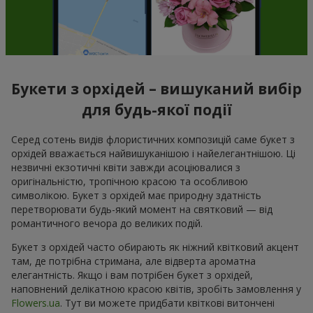
Букети з орхідей – вишуканий вибір
для будь-якої події
Серед сотень видів флористичних композицій саме букет з
орхідей вважається найвишуканішою і найелегантнішою. Ці
незвичні екзотичні квіти завжди асоціювалися з
оригінальністю, тропічною красою та особливою
символікою. Букет з орхідей має природну здатність
перетворювати будь-який момент на святковий — від
романтичного вечора до великих подій.
Букет з орхідей часто обирають як ніжний квітковий акцент
там, де потрібна стримана, але відверта ароматна
елегантність. Якщо і вам потрібен букет з орхідей,
наповнений делікатною красою квітів, зробіть замовлення у
Flowers.ua
. Тут ви можете придбати квіткові витончені