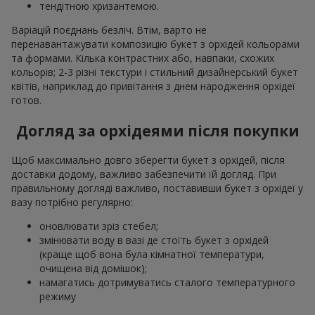
тендітною хризантемою.
Варіацій поєднань безліч. Втім, варто не
перенавантажувати композицію букет з орхідей кольорами
та формами. Кілька контрастних або, навпаки, схожих
кольорів; 2-3 різні текстури і стильний дизайнерський букет
квітів, наприклад до привітання з днем народження орхідеї
готов.
Догляд за орхідеями після покупки
Щоб максимально довго зберегти букет з орхідей, після
доставки додому, важливо забезпечити їй догляд. При
правильному догляді важливо, поставивши букет з орхідеї у
вазу потрібно регулярно:
оновлювати зріз стебел;
змінювати воду в вазі де стоїть букет з орхідей
(краще щоб вона була кімнатної температури,
очищена від домішок);
намагатись дотримуватись сталого температурного
режиму