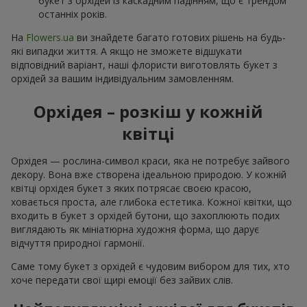
букет з орхідей із каскадним падінням, що є трендом
останніх років.
На
Flowers.ua
ви знайдете багато готових рішень на будь-
які випадки життя. А якщо не зможете відшукати
відповідний варіант, наші флористи виготовлять букет з
орхідей за вашим індивідуальним замовленням.
Орхідея – розкіш у кожній
квітці
Орхідея — рослина-символ краси, яка не потребує зайвого
декору. Вона вже створена ідеальною природою. У кожній
квітці орхідея букет з яких потрясає своєю красою,
ховається проста, але глибока естетика. Кожної квітки, що
входить в букет з орхідей бутони, що захоплюють подих
виглядають як мініатюрна художня форма, що дарує
відчуття природної гармонії.
Саме тому букет з орхідей є чудовим вибором для тих, хто
хоче передати свої щирі емоції без зайвих слів.