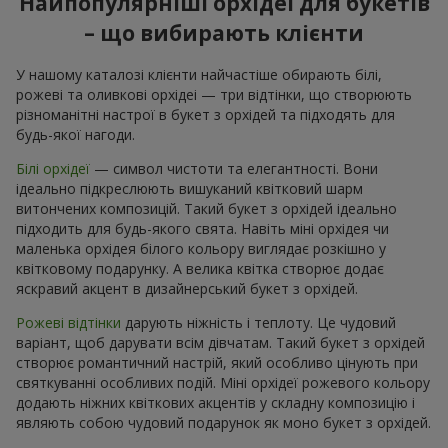
Найпопулярніші орхідеї для букетів
– що вибирають клієнти
У нашому каталозі клієнти найчастіше обирають білі,
рожеві та оливкові орхідеі — три відтінки, що створюють
різноманітні настрої в букет з орхідей та підходять для
будь-якої нагоди.
Білі орхідеї
— символ чистоти та елегантності. Вони
ідеально підкреслюють вишуканий квітковий шарм
витончених композицій. Такий букет з орхідей ідеально
підходить для будь-якого свята. Навіть міні орхідея чи
маленька орхідея білого кольору виглядає розкішно у
квітковому подарунку. А велика квітка створює додає
яскравий акцент в дизайнерський букет з орхідей.
Рожеві відтінки
дарують ніжність і теплоту. Це чудовий
варіант, щоб дарувати всім дівчатам. Такий букет з орхідей
створює романтичний настрій, який особливо цінують при
святкуванні особливих подій. Міні орхідеї рожевого кольору
додають ніжних квіткових акцентів у складну композицію і
являють собою чудовий подарунок як моно букет з орхідей.