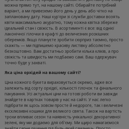
можна прямо тут, на нашому сайті. Обирайте потрібний
варіант, а ми привеземо його день у день або чітко на
заплановану дату. Наші кур'єри зі служби доставки возять
квіти максимально акуратно, тому кожна квітка збереже
ідеальний стан і свіжість. В асортименті є все: від однієї
лаконічної гілочки в крафті до величезних розкішних
оберемків. Якщо плануєте зробити сюрприз таємно, просто
скажіть — ми підпишемо красиву листівку абсолютно
безкоштовно. Вам достатньо зробити кілька кліків, а про
свіжість та швидкість ми подбаємо самі. Ваш одержувач
точно буде у захваті.
Яка ціна орхідей на вашому сайті?
Ціна кожного букета вираховується окремо, адже все
залежить від сорту орхідеї, кількості гілочок та фінального
пакування. Усі актуальні ціни на готові роботи ви завжди
знайдете в картках товарів у нас на сайті. У нас легко
підібрати як щось зовсім просте й недороге, так і величезні
ексклюзивні кошики для великого свята. Також на вартість
трохи впливає сезон та наявність унікальної декоративної
зелені, яку ми додаємо для об'єму. Ми щиро намагаємося
знайти гарне рішення під будь-який гаманець. Просто