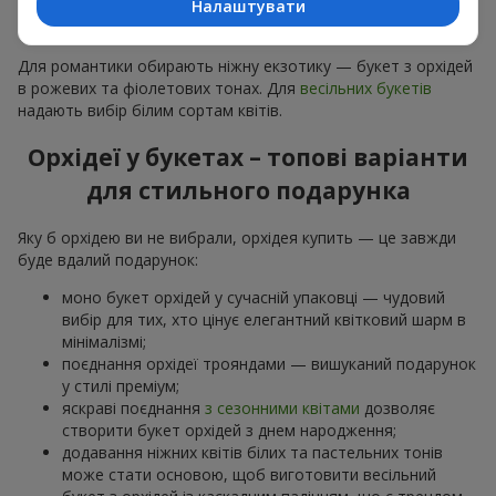
Налаштувати
особливої події: річниць,
побачень
,
днів народження
та
навіть
бізнес-привітань
.
Для романтики обирають ніжну екзотику — букет з орхідей
в рожевих та фіолетових тонах. Для
весільних букетів
надають вибір білим сортам квітів.
Орхідеї у букетах – топові варіанти
для стильного подарунка
Яку б орхідею ви не вибрали, орхідея купить — це завжди
буде вдалий подарунок:
моно букет орхідей у сучасній упаковці — чудовий
вибір для тих, хто цінує елегантний квітковий шарм в
мінімалізмі;
поєднання орхідеї трояндами — вишуканий подарунок
у стилі преміум;
яскраві поєднання
з сезонними квітами
дозволяє
створити букет орхідей з днем народження;
додавання ніжних квітів білих та пастельних тонів
може стати основою, щоб виготовити весільний