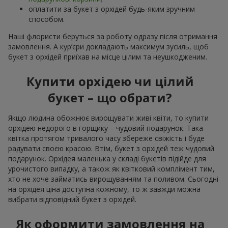
оплатити за букет з орхідей будь-яким зручним
способом.
Наші флористи беруться за роботу одразу після отримання
замовлення. А кур’єри докладають максимум зусиль, щоб
букет з орхідей приїхав на місце цілим та неушкодженим.
Купити орхідею чи цілий
букет – що обрати?
Якщо людина обожнює вирощувати живі квіти, то купити
орхідею недорого в горщику – чудовий подарунок. Така
квітка протягом тривалого часу збереже свіжість і буде
радувати своєю красою. Втім, букет з орхідей теж чудовий
подарунок. Орхідея маленька у складі букетів підійде для
урочистого випадку, а також як квітковий комплімент тим,
хто не хоче займатись вирощуванням та поливом. Сьогодні
на орхідея ціна доступна кожному, то ж завжди можна
вибрати відповідний букет з орхідей.
Як оформити замовлення на