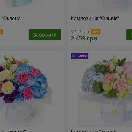
 "Окленд"
Композиція "Сільвія"
3 513 грн
Замовити
 "Палермо"
Композиція "Елора"