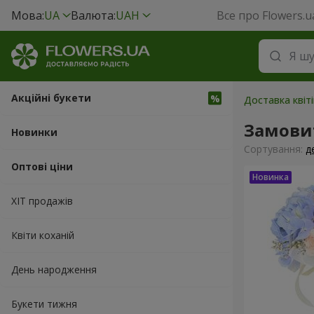
Мова:
UA
Валюта:
UAH
Все про Flowers.u
Акційні букети
Доставка квіті
Замовит
Новинки
Сортування:
д
Оптові ціни
ХІТ продажів
Квіти коханій
День народження
Букети тижня