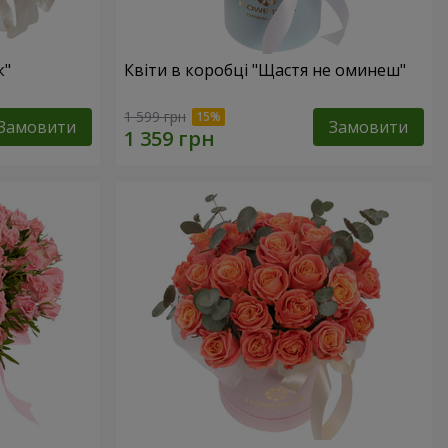
к"
Квіти в коробці "Щастя не оминеш"
1 599 грн
Замовити
Замовити