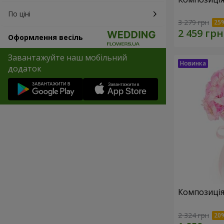
По ціні
3 279 грн
Оформлення весіль
Завантажуйте наш мобільний
додаток
Композиція 
2 324 грн