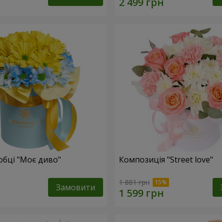
обці "Моє диво"
Композиція "Street love"
1 881 грн
Замовити