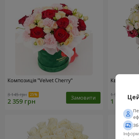
Композиція "Velvet Cherry"
Квіти в ко
3 145 грн
1 999 грн
Цей
Замовити
Пе
еф
Зб
Інформа