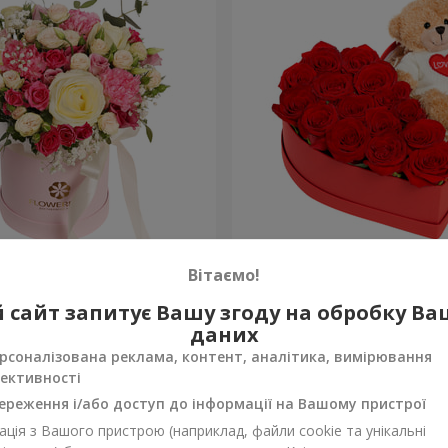
робці "Помпадур"
Композиція "Зворушливий
Вітаємо!
2 221 грн
 сайт запитує Вашу згоду на обробку В
Замовити
даних
рсоналізована реклама, контент, аналітика, вимірювання
ективності
ереження і/або доступ до інформації на Вашому пристрої
ція з Вашого пристрою (наприклад, файли cookie та унікальні