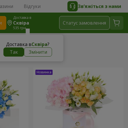
газини
Відгуки
Зв’яжіться з нами
Доставка в
и
Сквіра
Статус замовлення
535 грн
Доставка в
Сквіра
?
Так
Змінити