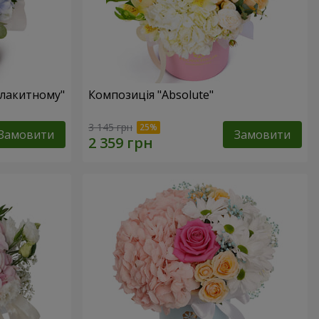
блакитному"
Композиція "Absolute"
3 145 грн
Замовити
Замовити