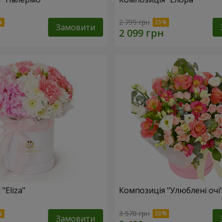
2 799 грн
Замовити
"Eliza"
Композиція "Улюблені очі
3 570 грн
Замовити