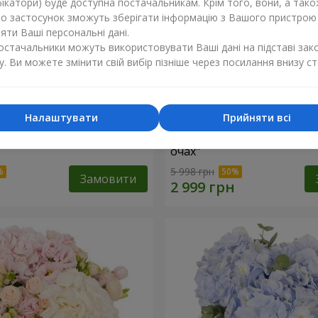
ікатори) буде доступна постачальникам. Крім того, вони, а тако
бо застосунок зможуть зберігати інформацію з Вашого пристрою
ти Ваші персональні дані.
постачальники можуть використовувати Ваші дані на підставі зак
у. Ви можете змінити свій вибір пізніше через посилання внизу ст
Налаштувати
Прийняти всі
"Lady in Red"
Композиція в коробці "Лю
очах"
5 998 грн
Замовити