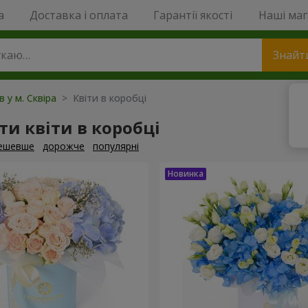
a
Доставка і оплата
Гарантії якості
Наші ма
Знайт
в у м. Сквіра
> Квіти в коробці
и квіти в коробці
ешевше
дорожче
популярні