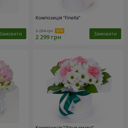
Композиція "Finella"
3 284 грн
Замовити
Замовити
Композиція "Літня хмара"