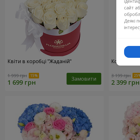
ідентиф
сайт а
обробля
Деякі 
інтерес
Квіти в коробці "Жаданій"
Композиція 
1 999 грн
3 199 грн
Замовити