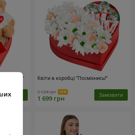
 презент"
Квіти в коробці "Посміхнись!"
2 124 грн
аших
Замовити
Замовити