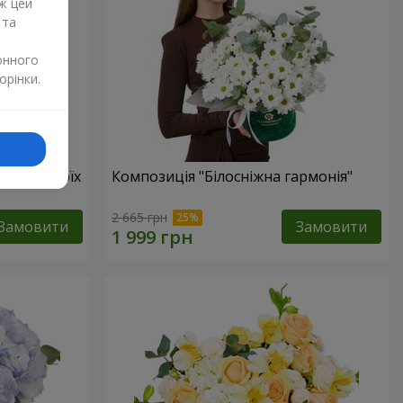
ж цей
 та
онного
орінки.
бов в твоїх
Композиція "Білосніжна гармонія"
2 665 грн
Замовити
Замовити