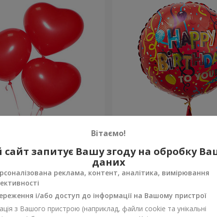
ульки (червоні серця)
Кулька "З Днем народжен
Вітаємо!
 сайт запитує Вашу згоду на обробку В
Замовити
даних
рсоналізована реклама, контент, аналітика, вимірювання
ективності
ереження і/або доступ до інформації на Вашому пристрої
ція з Вашого пристрою (наприклад, файли cookie та унікальні