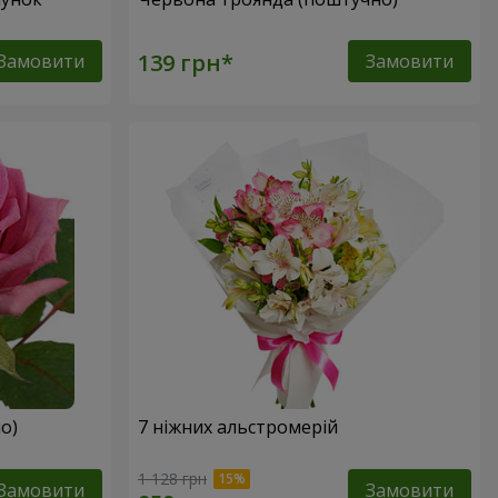
Замовити
Замовити
о)
7 ніжних альстромерій
1 128 грн
Замовити
Замовити