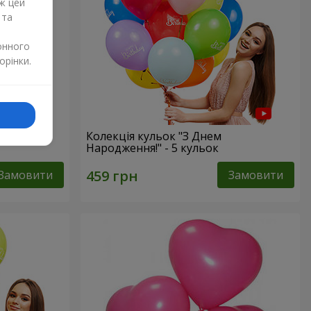
ж цей
 та
онного
орінки.
s”
Колекція кульок "З Днем
Народження!" - 5 кульок
Замовити
Замовити