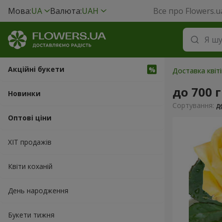
Мова:
UA
Валюта:
UAH
Все про Flowers.u
Акційні букети
Доставка квіті
до 700 
Новинки
Сортування:
д
Оптові ціни
ХІТ продажів
Квіти коханій
День народження
Букети тижня