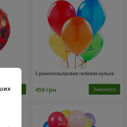
ня"
5 різнокольорових гелієвих кульок
аших
Замовити
Замовити