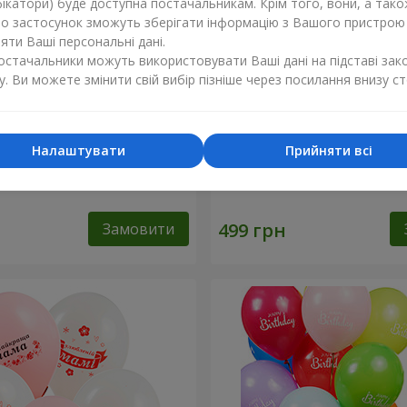
ікатори) буде доступна постачальникам. Крім того, вони, а тако
бо застосунок зможуть зберігати інформацію з Вашого пристрою
ти Ваші персональні дані.
постачальники можуть використовувати Ваші дані на підставі зак
у. Ви можете змінити свій вибір пізніше через посилання внизу ст
Налаштувати
Прийняти всі
ь "Ніжність"
Фонтан куль “Golden heart
Замовити