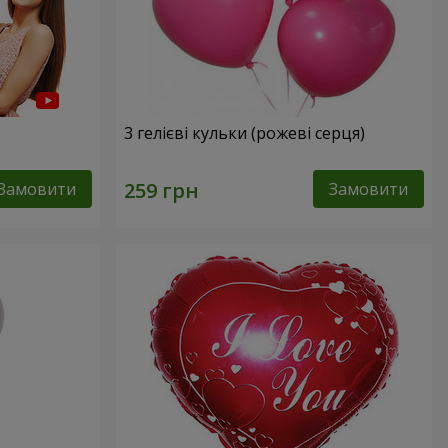
3 гелієві кульки (рожеві серця)
Замовити
Замовити