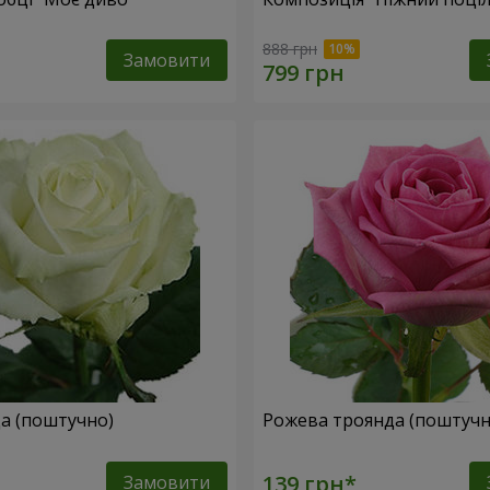
888 грн
Замовити
да (поштучно)
Рожева троянда (поштучн
Замовити