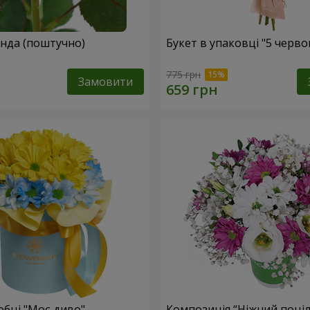
Жовта троянда (поштучно)
Букет в упаковці "5 черв
775 грн
Замовити
обці "Моє диво"
Композиція “Ніжний поці