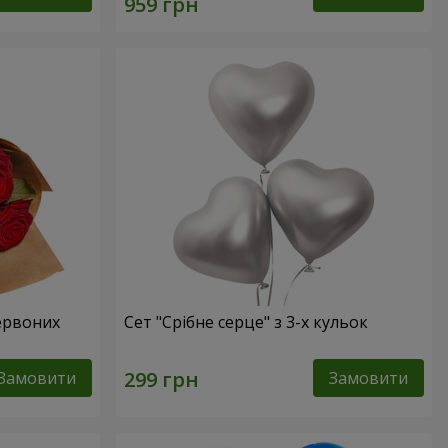
червоних
Сет "Срібне серце" з 3-х кульок
Замовити
Замовити