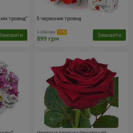
оних троянд"
5 червоних троянд
1 058 грн
Замовити
Замовити
лунок”
Червона троянда (поштучно)