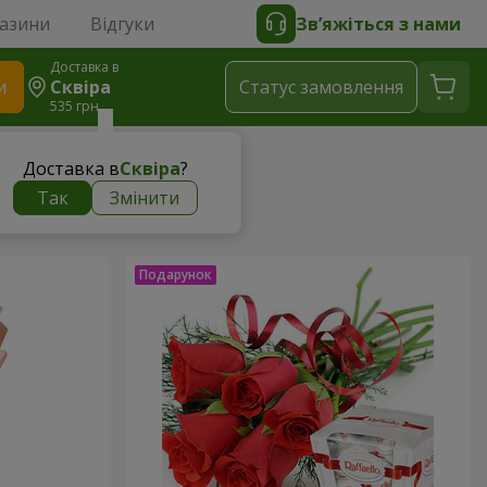
газини
Відгуки
Зв’яжіться з нами
Доставка в
и
Сквіра
Статус замовлення
535 грн
Доставка в
Сквіра
?
Так
Змінити