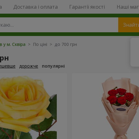
a
Доставка і оплата
Гарантії якості
Наші ма
Знайт
в у м. Сквіра
> По ціні > до 700 грн
грн
ешевше
дорожче
популярні