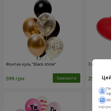
Фонтан куль "Black shine"
3 гелієві к
Цей
Замовити
Пе
еф
Зб
Інформа