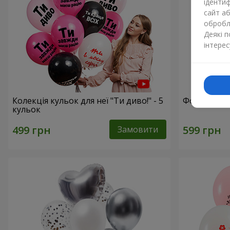
ідентиф
сайт а
обробля
Деякі 
інтерес
Колекція кульок для неї "Ти диво!" - 5
Фонтан кул
кульок
Замовити