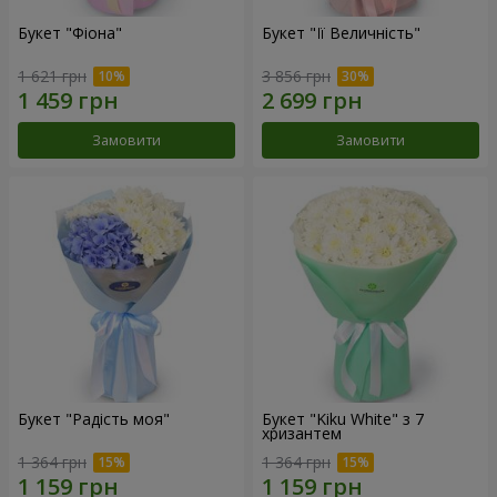
Букет "Фіона"
Букет "Її Величність"
1 621 грн
3 856 грн
Замовити
Замовити
Букет "Радість моя"
Букет "Kiku White" з 7
хризантем
1 364 грн
1 364 грн