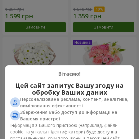
1 881 грн
1 510 грн
Замовити
Замовити
Вітаємо!
Цей сайт запитує Вашу згоду на
обробку Ваших даних
Персоналізована реклама, контент, аналітика,
Букет "White happiness"
Букет "Рожевий зефір"
вимірювання ефективності
Збереження і/або доступ до інформації на
999 грн
1 481 грн
Вашому пристрої
Інформація з Вашого пристрою (наприклад, файли
cookie та унікальні ідентифікатори) буде доступна
Замовити
Замовити
постачальникам. Крім того, вони, а також цей сайт