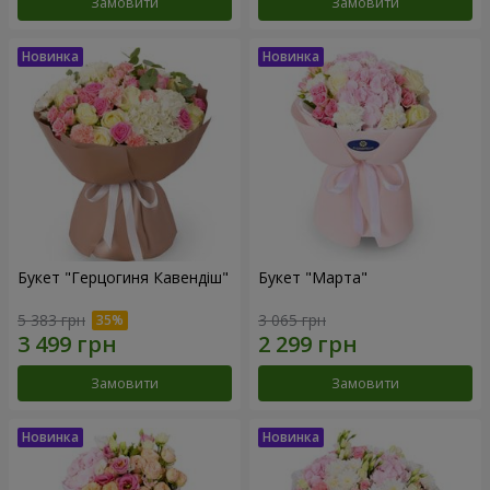
Замовити
Замовити
Букет "Герцогиня Кавендіш"
Букет "Марта"
5 383 грн
3 065 грн
Замовити
Замовити