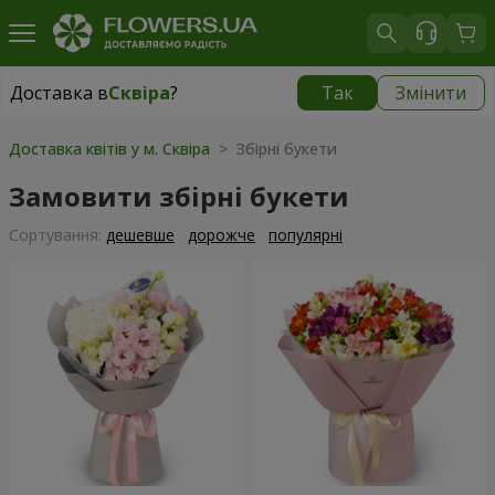
Доставка в
Сквіра
?
Так
Змінити
Доставка в
Сквіра
|
535 грн
Доставка квітів у м. Сквіра
> Збірні букети
Замовити збірні букети
Сортування:
дешевше
дорожче
популярні