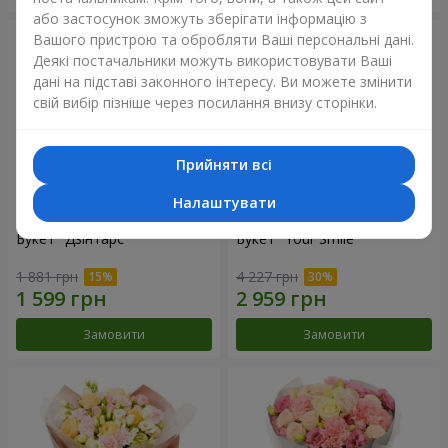
або застосунок зможуть зберігати інформацію з
Вашого пристрою та обробляти Ваші персональні дані.
Деякі постачальники можуть використовувати Ваші
дані на підставі законного інтересу. Ви можете змінити
свій вибір пізніше через посилання внизу сторінки.
Прийняти всі
Налаштувати
Букет "Дзінтарс"
Букет "Your Smile"
1 881 грн
4 227 грн
Замовити
Замовити