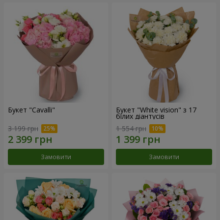
Букет "Cаvalli"
Букет "White vision" з 17
білих діантусів
3 199 грн
1 554 грн
Замовити
Замовити