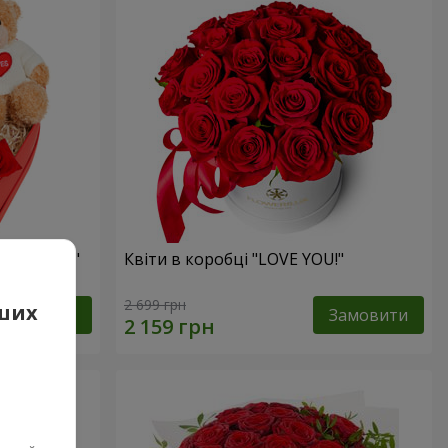
 презент"
Квіти в коробці "LOVE YOU!"
2 699 грн
аших
Замовити
Замовити