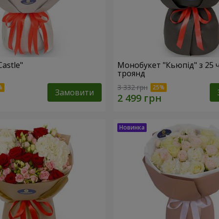
Castle"
Монобукет "Кьюпід" з 25 
троянд
3 332 грн
Замовити