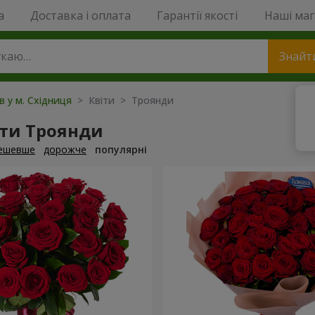
a
Доставка і оплата
Гарантії якості
Наші ма
Знайт
в у м. Східниця
> Квіти > Троянди
ти Троянди
ешевше
дорожче
популярні