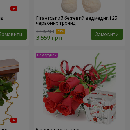
нд
Гігантський бежевий ведмедик і 25
червоних троянд
4 449 грн
Замовити
Замовити
них
5 червоних троянд