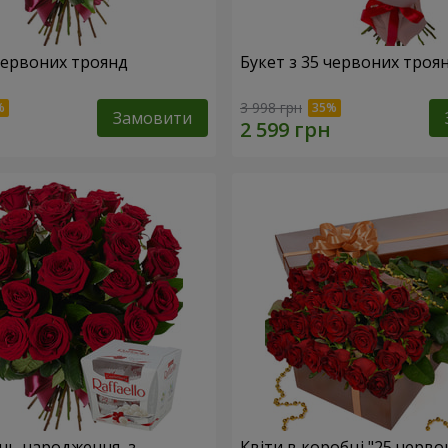
 червоних троянд
Букет з 35 червоних троя
3 998 грн
Замовити
ень народження, з
Квіти в коробці "25 черво