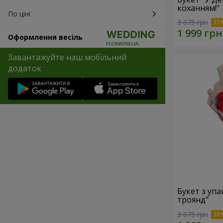
коханням!"
По ціні
3 075 грн
Оформлення весіль
Завантажуйте наш мобільний
додаток
Букет з уп
троянд"
3 075 грн