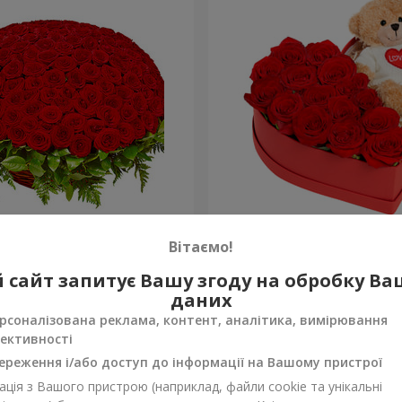
а троянда
Композиція "Зворушливий
Вітаємо!
2 221 грн
 сайт запитує Вашу згоду на обробку В
Замовити
даних
рсоналізована реклама, контент, аналітика, вимірювання
ективності
ереження і/або доступ до інформації на Вашому пристрої
ція з Вашого пристрою (наприклад, файли cookie та унікальні