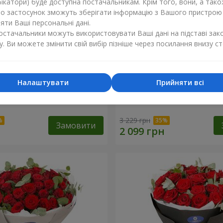
ікатори) буде доступна постачальникам. Крім того, вони, а тако
бо застосунок зможуть зберігати інформацію з Вашого пристрою
ти Ваші персональні дані.
постачальники можуть використовувати Ваші дані на підставі зак
у. Ви можете змінити свій вибір пізніше через посилання внизу ст
Налаштувати
Прийняти всі
х троянд з Пандою
19 червоних троянд з Ве
3 229 грн
Замовити