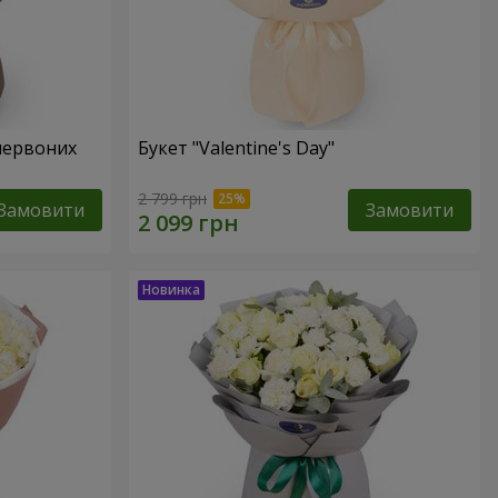
червоних
Букет "Valentine's Day"
2 799 грн
Замовити
Замовити