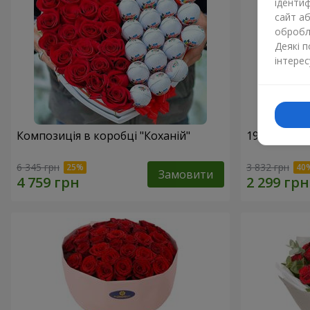
ідентиф
сайт а
обробля
Деякі 
інтерес
Композиція в коробці "Коханій"
19 червони
6 345 грн
3 832 грн
Замовити