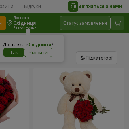
газини
Відгуки
Зв’яжіться з нами
Доставка в
и
Східниця
Статус замовлення
безкоштовно
Доставка в
Східниця
?
Так
Змінити
Підкатегорії