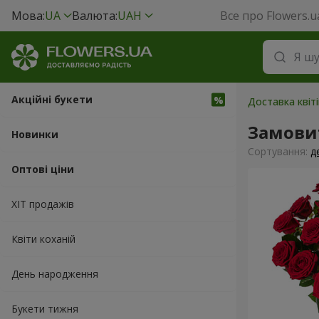
Мова:
UA
Валюта:
UAH
Все про Flowers.u
Акційні букети
Доставка квіті
Замови
Новинки
Сортування:
д
Оптові ціни
ХІТ продажів
Квіти коханій
День народження
Букети тижня