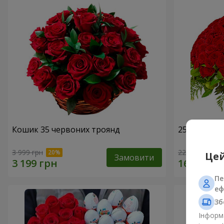
Кошик 35 червоних троянд
251 червон
3 999 грн
22 999 грн
Цей
Замовити
Пе
еф
Зб
Інформа