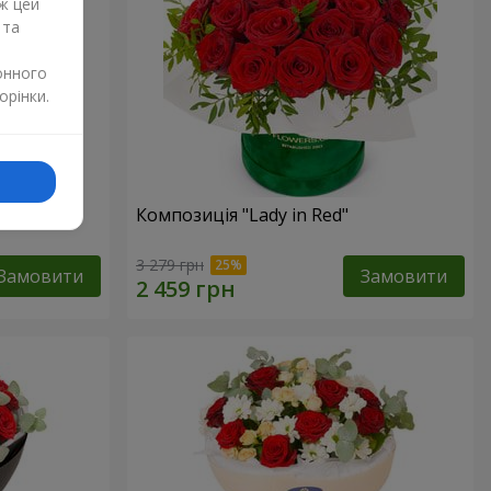
ж цей
 та
онного
орінки.
дмедиком
Композиція "Lady in Red"
3 279 грн
Замовити
Замовити