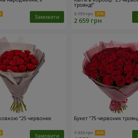
троянд!"
3 799 грн
Замовити
аковкою "25 червоних
Букет "75 червоних троян
7 332 грн
Замовити