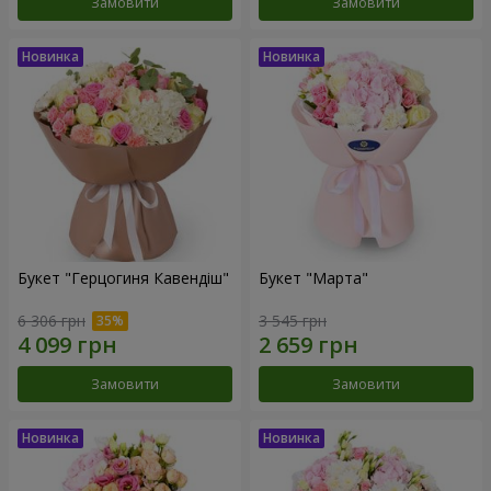
Замовити
Замовити
Букет "Герцогиня Кавендіш"
Букет "Марта"
6 306 грн
3 545 грн
Замовити
Замовити