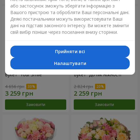
або застосунок зможуть зберігати інформацію з
Вашого пристрою та обробляти Ваші персональні дані.
Деякі постачальники можуть використовувати Ваші
дані на підставі законного інтересу. Ви можете змінити
свій вибір пізніше через посилання внизу сторінки.
Прийняти всі
Налаштувати
Букет "Your Smile"
Букет "Дотик ніжності"
4 656 грн
2 824 грн
Замовити
Замовити