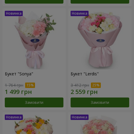
Букет "Sonya"
Букет "Lerdis"
1 764 грн
3 412 грн
Замовити
Замовити