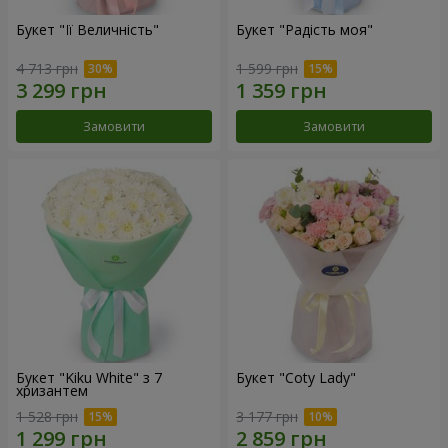
Букет "Її Величність"
Букет "Радість моя"
4 713 грн
1 599 грн
Замовити
Замовити
Букет "Kiku White" з 7
Букет "Coty Lady"
хризантем
1 528 грн
3 177 грн