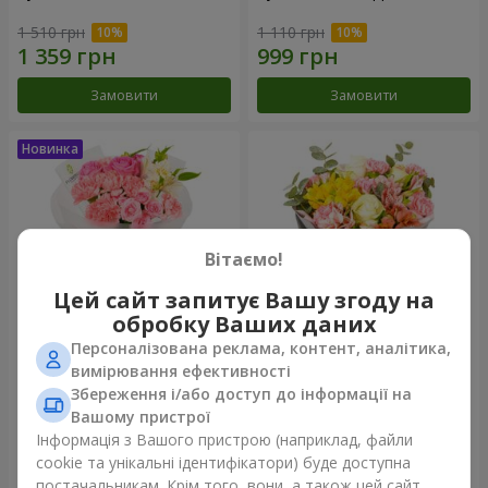
1 510 грн
1 110 грн
Замовити
Замовити
Вітаємо!
Цей сайт запитує Вашу згоду на
обробку Ваших даних
Персоналізована реклама, контент, аналітика,
Букет "Рожевий зефір"
Букет "Дзінтарс"
вимірювання ефективності
Збереження і/або доступ до інформації на
1 528 грн
2 116 грн
Вашому пристрої
Інформація з Вашого пристрою (наприклад, файли
cookie та унікальні ідентифікатори) буде доступна
Замовити
Замовити
постачальникам. Крім того, вони, а також цей сайт