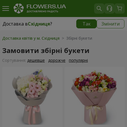
Доставка в
Східниця
?
Так
Змінити
Доставка в
Східниця
|
безкоштовно
Доставка квітів у м. Східниця
> Збірні букети
Замовити збірні букети
Сортування:
дешевше
дорожче
популярні