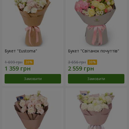
Букет "Eustoma"
Букет "Світанок почуттів"
1 699 грн
3 656 грн
Замовити
Замовити