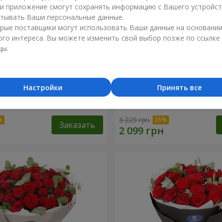
ли приложение смогут сохранять информацию с Вашего устройст
тывать Ваши персональные данные.
рые поставщики могут использовать Ваши данные на основани
ого интереса. Вы можете изменить свой выбор позже по ссылке
цы.
Настройки
Принять все
 роз с Пандой
19 красных роз с Мишкой
3 229 грн
Заказать