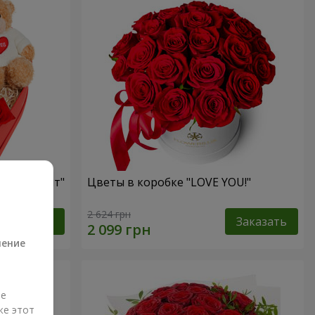
ый презент"
Цветы в коробке "LOVE YOU!"
а
2 624 грн
Заказать
Заказать
ление
ые
же этот