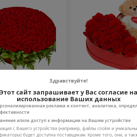
я роза
Композиция "Трогательн
Здравствуйте!
Этот сайт запрашивает у Вас согласие н
2 177 грн
Заказать
использование Ваших данных
рсонализированная реклама и контент, аналитика, опреде
фективности
анение и/или доступ к информации на Вашем устройстве
ация с Вашего устройства (например, файлы cookie и уникальн
фикаторы) будет доступна поставщикам. Кроме того, они, а так