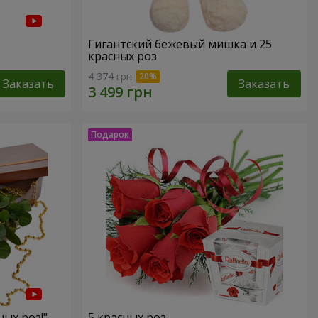
Гигантский бежевый мишка и 25
красных роз
4 374 грн
Заказать
Заказать
ных роз!"
5 красных роз