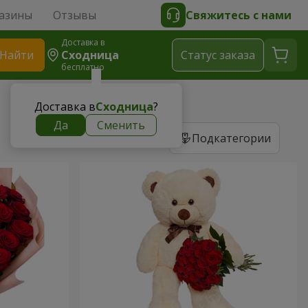
азины
Отзывы
Свяжитесь с нами
Доставка в
Найти
Сходница
Cтатус заказа
бесплатно
Доставка в
Сходница
?
Да
Сменить
Подкатегории