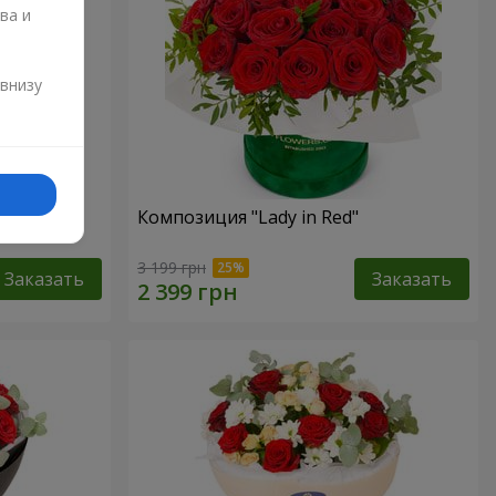
ва и
и
 внизу
Композиция "Lady in Red"
3 199 грн
Заказать
Заказать