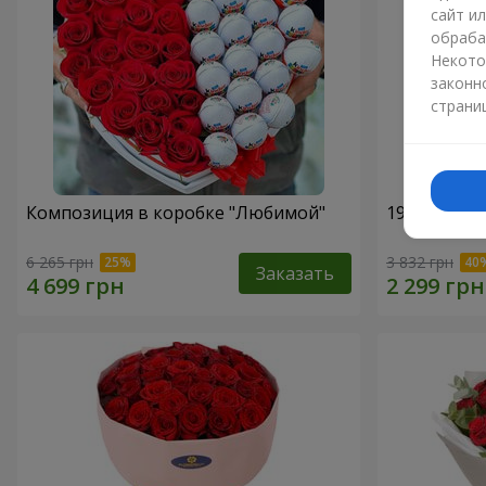
сайт и
обраба
Некото
законн
страни
Композиция в коробке "Любимой"
19 красных
6 265 грн
3 832 грн
Заказать