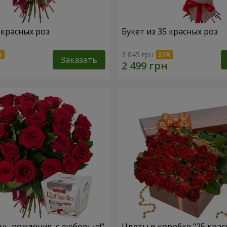
 красных роз
Букет из 35 красных роз
3 845 грн
Заказать
ень рождения, с любовью!"
Цветы в коробке "25 крас