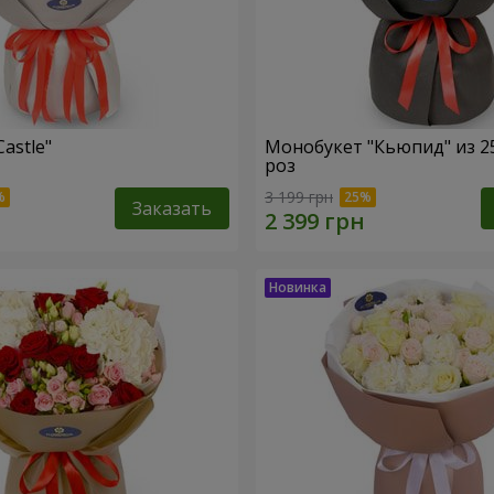
Castle"
Монобукет "Кьюпид" из 2
роз
3 199 грн
Заказать