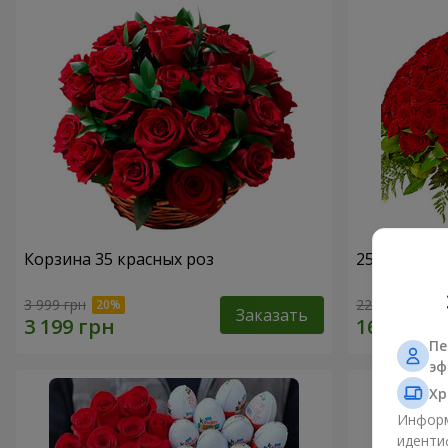
Корзина 35 красных роз
251 красна
3 999 грн
22 999 грн
Заказать
Пе
эф
Хр
Информ
иденти