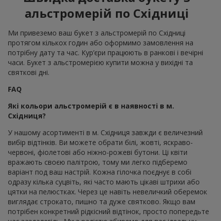
альстромерій по Східницi
Ми привеземо ваш букет з альстромерій по Східницi
протягом кількох годин або оформимо замовлення на
потрібну дату та час. Кур’єри працюють в ранкові і вечірні
часи. Букет з альстромерією купити можна у вихідні та
святкові дні.
FAQ
Які кольори альстромерій є в наявності в м.
Східниця?
У нашому асортименті в м. Східниця завжди є величезний
вибір відтінків. Ви можете обрати білі, жовті, яскраво-
червоні, фіолетові або ніжно-рожеві бутони. Ці квіти
вражають своєю палітрою, тому ми легко підберемо
варіант под ваш настрій. Кожна гілочка поєднує в собі
одразу кілька суцвіть, які часто мають цікаві штрихи або
цятки на пелюстках. Через це навіть невеличкий оберемок
виглядає строкато, пишно та дуже святково. Якщо вам
потрібен конкретний рідкісний відтінок, просто попередьте