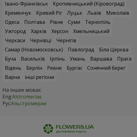
Івано-Франківськ
Кропивницький (Кіровоград)
Кременчук
Кривий Ріг
Луцьк
Львів
Миколаїв
Одеса
Полтава
Рівне
Суми
Тернопіль
Ужгород
Харків
Херсон
Хмельницький
Черкаси
Чернівці
Чернігів
Самар (Новомосковськ)
Павлоград
Біла Церква
Буча
Васильків
Ірпінь
Умань
Варшава
Прага
Відень
Берлін
Ревне
Бургас
Сонячний берег
Варна
інші регіони
На інших мовах:
Eng:
Alstromerias
Рус:
Альстромерии