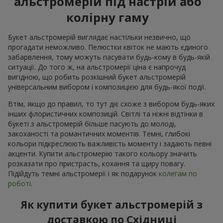
альстромерій під настрій або
колірну гаму
Букет альстромерій виглядає настільки незвично, що
прогадати неможливо. Пелюстки квіток не мають єдиного
забарвлення, тому можуть пасувати будь-кому в будь-якій
ситуації. До того ж, на альстромерії ціна є напрочуд
вигідною, що робить розкішний букет альстромерій
універсальним вибором і композицією для будь-якої події.
Втім, якщо до правил, то тут діє схоже з вибором будь-яких
інших флористичних композицій. Світлі та ніжні відтінки в
букеті з альстромерій більше пасують до молоді,
закоханості та романтичних моментів. Темні, глибокі
кольори підкреслюють важливість моменту і задають певні
акценти. Купити альстромерію такого кольору значить
розказати про пристрасть, кохання та щиру повагу.
Підійдуть темні альстромерії і як подарунок
колегам по
роботі
.
Як купити букет альстромерій з
доставкою по Східницi