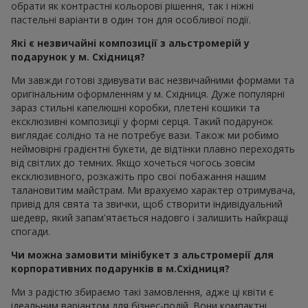
обрати як контрастні кольорові рішення, так і ніжні
пастельні варіанти в один тон для особливої події.
Які є незвичайні композиції з альстромерій у
подарунок у м. Східниця?
Ми завжди готові здивувати вас незвичайними формами та
оригінальним оформленням у м. Східниця. Дуже популярні
зараз стильні капелюшні коробки, плетені кошики та
ексклюзивні композиції у формі серця. Такий подарунок
виглядає солідно та не потребує вази. Також ми робимо
неймовірні градієнтні букети, де відтінки плавно переходять
від світлих до темних. Якщо хочеться чогось зовсім
ексклюзивного, розкажіть про свої побажання нашим
талановитим майстрам. Ми врахуємо характер отримувача,
привід для свята та звички, щоб створити індивідуальний
шедевр, який запам'ятається надовго і залишить найкращі
спогади.
Чи можна замовити мінібукет з альстромерії для
корпоративних подарунків в м.Східниця?
Ми з радістю збираємо такі замовлення, адже ці квіти є
ідеальним варіантом для бізнес-подій. Вони компактні,