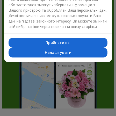
або застосунок зможуть зберігати інформацію з
Flowers.ua і отримуйте бонуси
Вашого пристрою та обробляти Ваші персональні дані.
Деякі постачальники можуть використовувати Ваші
дані на підставі законного інтересу. Ви можете змінити
свій вибір пізніше через посилання внизу сторінки.
Прийняти всі
Налаштувати