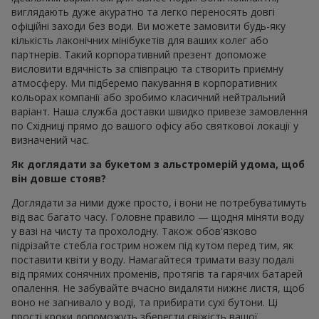
виглядають дуже акуратно та легко переносять довгі
офіційні заходи без води. Ви можете замовити будь-яку
кількість лаконічних мінібукетів для ваших колег або
партнерів. Такий корпоративний презент допоможе
висловити вдячність за співпрацю та створить приємну
атмосферу. Ми підберемо пакування в корпоративних
кольорах компанії або зробимо класичний нейтральний
варіант. Наша служба доставки швидко привезе замовлення
по Східницi прямо до вашого офісу або святкової локації у
визначений час.
Як доглядати за букетом з альстромерій удома, щоб
він довше стояв?
Доглядати за ними дуже просто, і вони не потребуватимуть
від вас багато часу. Головне правило — щодня міняти воду
у вазі на чисту та прохолодну. Також обов'язково
підрізайте стебла гострим ножем під кутом перед тим, як
поставити квіти у воду. Намагайтеся тримати вазу подалі
від прямих сонячних променів, протягів та гарячих батарей
опалення. Не забувайте вчасно видаляти нижнє листя, щоб
воно не загнивало у воді, та прибирати сухі бутони. Ці
прості кроки допоможуть зберегти свіжість вашої