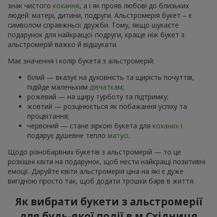
знак чистого
кохання
, а і як прояв любові до близьких
людей: матері, дитини, подруги. Альстромерія букет – є
символом справжньої дружби. Тому, якщо шукаєте
подарунок для найкращої подруги, краще ніж букет з
альстромерій важко й відшукати.
Має значення і колір букета з альстромерій:
білий — вказує на духовність та щирість почуттів,
підійде маленьким
дівчаткам
;
рожевий — на щиру турботу та підтримку;
жовтий — розцінюється як побажання успіху та
процвітання;
червоний — стане зіркою букета для
коханих
і
подарує душевне тепло
матусі
.
Щодо різнобарвних букетів з альстромерій — то це
розкішні квіти на подарунок, щоб нести найкращі позитивні
емоції. Даруйте квіти альстромерія ціна на які є дуже
вигідною просто так, щоб додати трошки барв в життя.
Як вибрати букети з альстромерії
для будь-якої події в м.Східниця