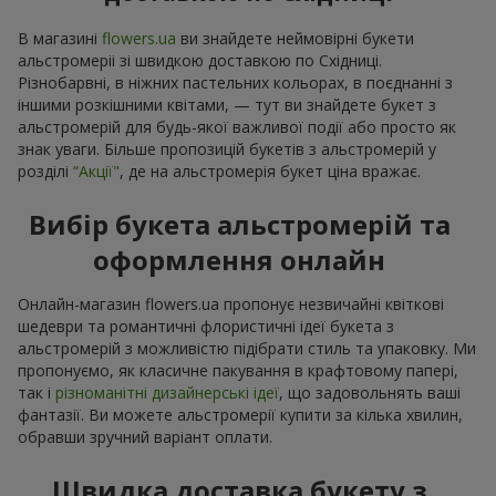
В магазині
flowers.ua
ви знайдете неймовірні букети
альстромеріі зі швидкою доставкою по Східницi.
Різнобарвні, в ніжних пастельних кольорах, в поєднанні з
іншими розкішними квітами, — тут ви знайдете букет з
альстромерій для будь-якої важливої події або просто як
знак уваги. Більше пропозицій букетів з альстромерій у
розділі
“Акції"
, де на альстромерія букет ціна вражає.
Вибір букета альстромерій та
оформлення онлайн
Онлайн-магазин flowers.ua пропонує незвичайні квіткові
шедеври та романтичні флористичні ідеї букета з
альстромерій з можливістю підібрати стиль та упаковку. Ми
пропонуємо, як класичне пакування в крафтовому папері,
так і
різноманітні дизайнерські ідеї
, що задовольнять ваші
фантазії. Ви можете альстромерії купити за кілька хвилин,
обравши зручний варіант оплати.
Швидка доставка букету з