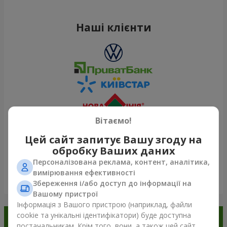
Наші клієнти
Вітаємо!
Цей сайт запитує Вашу згоду на
обробку Ваших даних
Персоналізована реклама, контент, аналітика,
вимірювання ефективності
Переглянути все
Збереження і/або доступ до інформації на
Вашому пристрої
Інформація з Вашого пристрою (наприклад, файли
cookie та унікальні ідентифікатори) буде доступна
Замовляйте в додатку
постачальникам. Крім того, вони, а також цей сайт