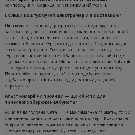
композиції в м. Східниця на максимальний термін.
Скільки коштує букет альстромерій з доставкою?
Ціна кожної композиції розраховується індивідуально і
залежить від кількості гілочок та складності оформлення. У
нас є як бюджетні невеликі компліменти, так і величезні
розкішні оберемки. Кур'єрська доставка по Східницi працює
чітко та оперативно. Точну вартість разом із послугами
кур'єра ви завжди можете побачити на нашому сайті під час
оформлення замовлення. Ми часто проводимо приємні акції
та даруємо знижки, тому красиві квіти доступні кожному.
Просто оберіть варіант, який вам сподобався, а ми
подбаємо про свіжість та швидку доставку до дверей
отримувача.
Альстромерії чи троянди — що обрати для
тривалого збереження букета?
Якщо ваша головна мета — це максимальна стійкість, то ми
однозначно радимо обрати саме альстромерії. Вони здатні
зберігати ідеальну свіжість у вазі до двох тижнів завдяки
почерговому розпусканню бутонів. Троянди теж