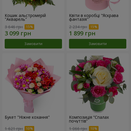
Кошик альстромерій
Квіти в коробці "Яскрава
"Акварель"
фантазія"
3 646 грн
2 234 грн
Замовити
Замовити
Букет "Ніжне кохання"
Композиція “Спалах
почуттів”
1 621 грн
1 066 грн