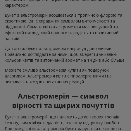
характером.
Букет з альстромерій асоціюється з тропічною флорою та
екзотикою. Він є справжнім символом витонченості та
відданості. Сама ж квітка астрометрія має вишуканий та
ефектний вигляд, який приносить радість та позитивний
настрій.
До того ж букет альстромерій напрочуд довговічний.
Правильно доглядайте за ними, щоб зберегти унікальні
кольори квітів та витончений аромат на 14 днів або більше.
Можете сміливо альстромерія купити як подарунок
алергикам. Альстромерія квіти є гіпоалергенними і не
викликають жодних негативних реакцій.
Альстромерія — символ
вірності та щирих почуттів
Букет з альстромерій, що належить до квіткових трендів
сезону, символізує відданість, взаємну підтримку і любов.
При чому, квіти альстромерія букет дарується не лише на