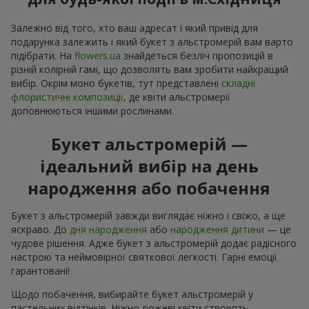
Залежно від того, хто ваш адресат і який привід для
подарунка залежить і який букет з альстромерій вам варто
підібрати. На
flowers.ua
знайдеться безліч пропозицій в
різній колірній гамі, що дозволять вам зробити найкращий
вибір. Окрім моно букетів, тут представлені
складні
флористичні композиції
, де квіти альстромерії
доповнюються іншими рослинами.
Букет альстромерій —
ідеальний вибір на день
народження або побачення
Букет з альстромерій завжди виглядає ніжно і свіжо, а ще
яскраво. До
дня народження
або
народження дитини
— це
чудове рішення. Адже букет з альстромерій додає радісного
настрою та неймовірної святкової легкості. Гарні емоції
гарантовані!
Щодо побачення, вибирайте букет альстромерій у
пастельних відтінків. Ніжно-рожеві квіти створять