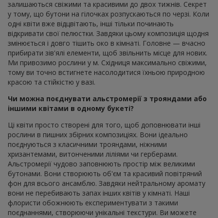
залишаються свіжими та красивими до двох тижнів. Секрет
у тому, що бутони на гілочках розпускаються по черзі. Коли
одні квіти вже відцвітають, інші тільки починають
відкривати свої пелюстки. Завдяки цьому композиція щодня
змінюється і довго тішить око в кімнаті. Головне — вчасно
прибирати зів'ялі елементи, щоб звільнить місце для нових.
Ми привозимо рослини у м. Східниця максимально свіжими,
тому ви точно встигнете насолодитися їхньою природною
красою та стійкістю у вазі.
Чи можна поєднувати альстромерії з трояндами або
іншими квітами в одному букеті?
Ці квіти просто створені для того, щоб доповнювати інші
рослини в пишних збірних композиціях. Вони ідеально
поєднуються з класичними трояндами, ніжними
хризантемами, витонченими ліліями чи герберами.
Альстромерії чудово заповнюють простір між великими
бутонами. Вони створюють об'єм та красивий повітряний
фон для всього ансамблю. Завдяки нейтральному аромату
вони не перебивають запах інших квітів у кімнаті. Наші
флористи обожнюють експериментувати з такими
поєднаннями, створюючи унікальні текстури. Ви можете