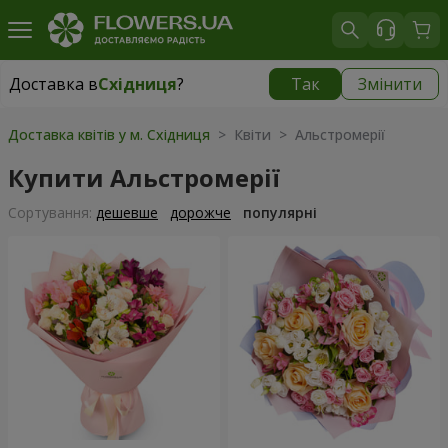
Доставка в
Східниця
?
Так
Змінити
Доставка в
Східниця
|
безкоштовно
Доставка квітів у м. Східниця
> Квіти > Альстромерії
Купити Альстромерії
Сортування:
дешевше
дорожче
популярні