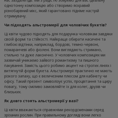
нас заздалегідь. Ми з радістю збиремо для вас ідеальну
однотонну композицію або створимо яскравий
різнобарвний мікс, який гарантовано підніме настрій
отримувачу.
Чи підходять альстромерії для чоловічих букетів?
Ці квіти чудово підходять для подарунка чоловікам завдяки
своїй формі та стійкості. Найкраще обирати насичені та
глибокі відтінки, наприклад, бордові, темно-червоні,
помаранчеві або фіолені. Вони виглядають стримано,
стильно та дуже лаконічно. У чоловічих композиціях ми
зазвичай уникаємо зайвого романтизму та пишного
пакування. Замість цього робимо акцент на строгих лініях і
витягнутій формі букета. Альстромерії практично не мають
різкого запаху, що є величезним плюсом для кабінету чи
офісу. Такий презент символізує успіх, процвітання та щиру
повагу, тому сміливо замовляйте їх для колег, друзів чи
близьких.
Як довго стоять альстромерії у вазі?
Ці квіти вважаються справжніми рекордсменами серед
зрізаних рослин. При правильному догляді вони легко