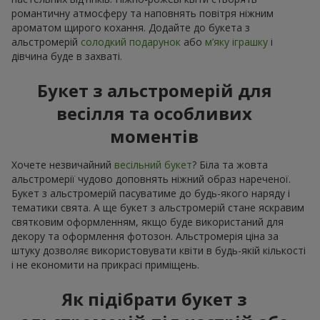
романтичну атмосферу та наповнять повітря ніжним
ароматом щирого кохання. Додайте до букета з
альстромерій
солодкий подарунок
або
м’яку іграшку
і
дівчина буде в захваті.
Букет з альстромерій для
весілля та особливих
моментів
Хочете незвичайний
весільний букет
? Біла та жовта
альстромерії чудово доповнять ніжний образ нареченої.
Букет з альстромерій пасуватиме до будь-якого наряду і
тематики свята. А ще букет з альстромерій стане яскравим
святковим оформленням, якщо буде використаний для
декору та оформлення фотозон. Альстромерія ціна за
штуку дозволяє використовувати квіти в будь-якій кількості
і не економити на прикрасі приміщень.
Як підібрати букет з