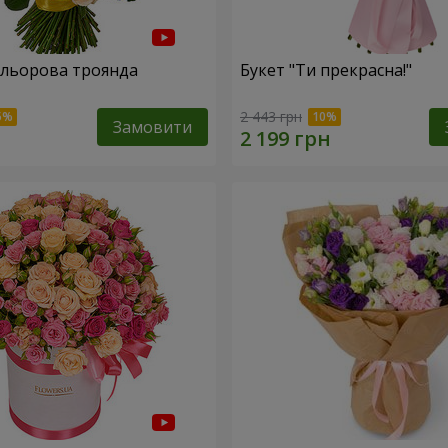
ольорова троянда
Букет "Ти прекрасна!"
2 443 грн
Замовити