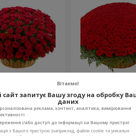
а троянда
501 червона троянда
Вітаємо!
51 998 грн
 сайт запитує Вашу згоду на обробку В
Замовити
даних
рсоналізована реклама, контент, аналітика, вимірювання
ективності
ереження і/або доступ до інформації на Вашому пристрої
ція з Вашого пристрою (наприклад, файли cookie та унікальні