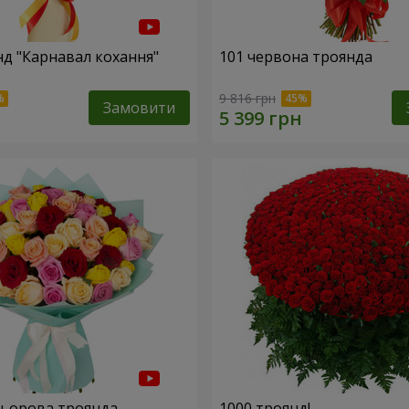
нд "Карнавал кохання"
101 червона троянда
9 816 грн
Замовити
льорова троянда
1000 троянд!