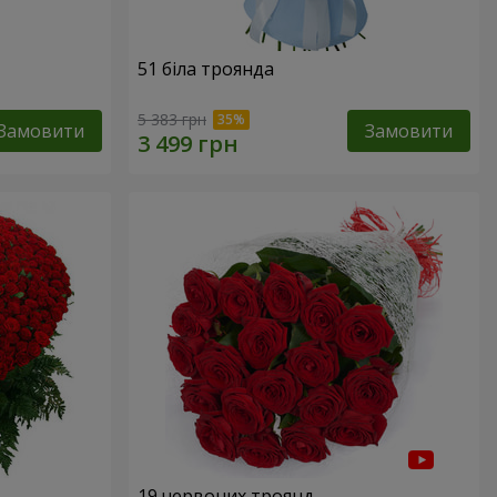
51 біла троянда
5 383 грн
Замовити
Замовити
19 червоних троянд