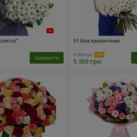
олятко"
51 біла хризантема
6 305 грн
Замовити