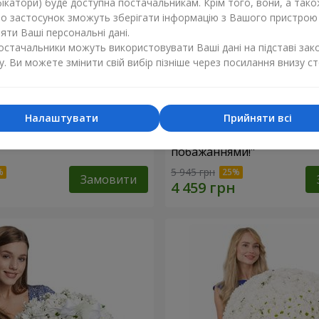
ікатори) буде доступна постачальникам. Крім того, вони, а тако
бо застосунок зможуть зберігати інформацію з Вашого пристрою
ти Ваші персональні дані.
постачальники можуть використовувати Ваші дані на підставі зак
у. Ви можете змінити свій вибір пізніше через посилання внизу ст
Налаштувати
Прийняти всі
троянда
Кошик "З найкращими
побажаннями!"
5 945 грн
Замовити