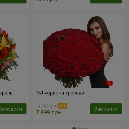
арель"
151 червона троянда
14 362 грн
Замовити
Замовити