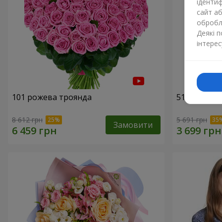
ідентиф
сайт а
обробля
Деякі 
інтерес
101 рожева троянда
51 рожева 
8 612 грн
5 691 грн
Замовити