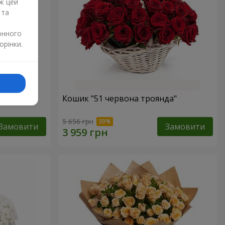
ж цей
 та
онного
орінки.
Кошик "51 червона троянда"
5 656 грн
Замовити
Замовити