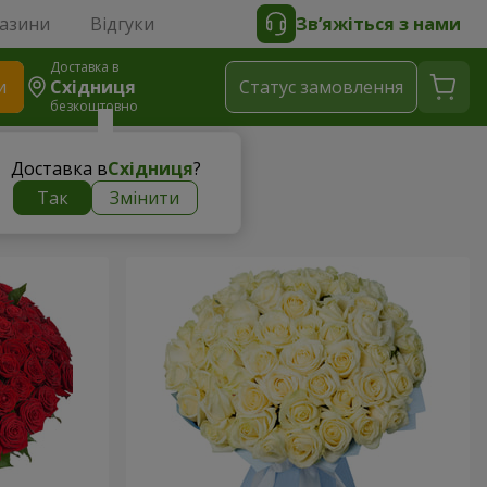
газини
Відгуки
Зв’яжіться з нами
Доставка в
и
Східниця
Статус замовлення
безкоштовно
Доставка в
Східниця
?
ни
Так
Змінити