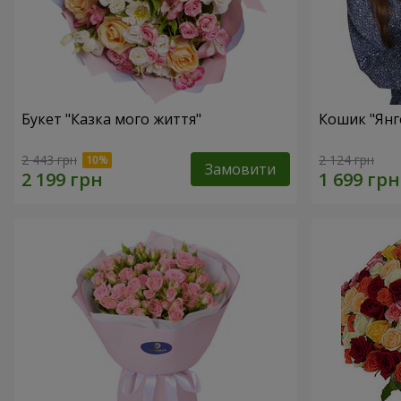
Букет "Казка мого життя"
Кошик "Янг
2 443 грн
2 124 грн
Замовити