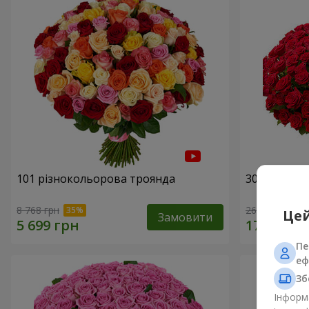
101 різнокольорова троянда
301 червон
8 768 грн
26 398 грн
Цей
Замовити
Пе
еф
Зб
Інформа