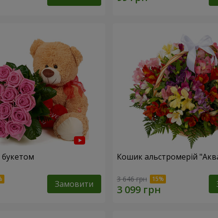
 букетом
Кошик альстромерій "Акв
3 646 грн
Замовити