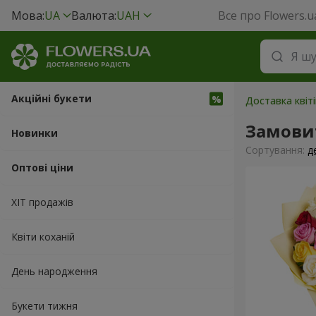
Мова:
UA
Валюта:
UAH
Все про Flowers.u
Акційні букети
Доставка квіті
Замови
Новинки
Сортування:
д
Оптові ціни
ХІТ продажів
Квіти коханій
День народження
Букети тижня