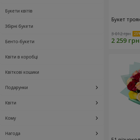
Букети квітів
Букет троя
Збірні букети
3 012 грн
Бенто-букети
Квіти в коробці
Квіткові кошики
Подарунки
Квіти
Кому
Нагода
51 різноко