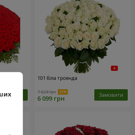
101 біла троянда
7 624 грн
аших
Замовити
Замовити