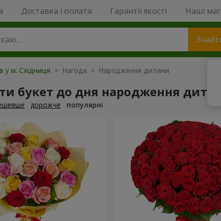
a
Доставка і оплата
Гарантії якості
Наші ма
Знайт
в у м. Східниця
> Нагода > Народження дитини
ти букет до дня народження дити
ешевше
дорожче
популярні