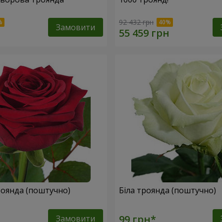
92 432 грн
Замовити
оянда (поштучно)
Біла троянда (поштучно)
Замовити