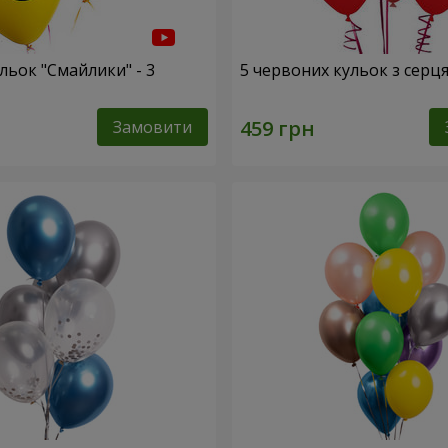
льок "Смайлики" - 3
5 червоних кульок з серц
Замовити