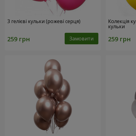
3 гелієві кульки (рожеві серця)
Колекція ку
кульки
Замовити