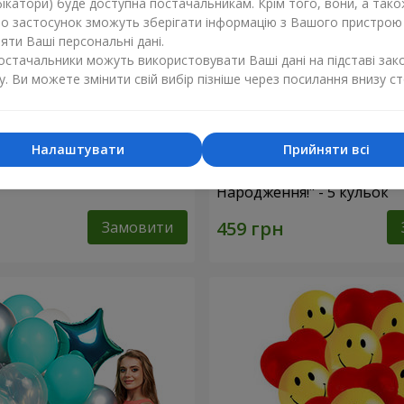
ікатори) буде доступна постачальникам. Крім того, вони, а тако
бо застосунок зможуть зберігати інформацію з Вашого пристрою
ти Ваші персональні дані.
постачальники можуть використовувати Ваші дані на підставі зак
у. Ви можете змінити свій вибір пізніше через посилання внизу ст
Налаштувати
Прийняти всі
фри"
Колекція кульок "З Днем
Народження!" - 5 кульок
Замовити