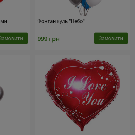
ями
Фонтан куль "Небо"
Замовити
Замовити