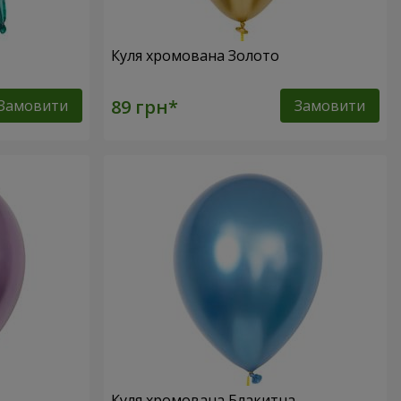
Куля хромована Золото
Замовити
Замовити
Куля хромована Блакитна