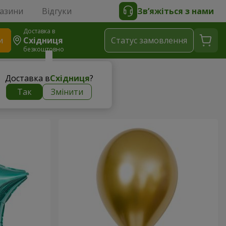
газини
Відгуки
Зв’яжіться з нами
Доставка в
и
Східниця
Статус замовлення
безкоштовно
Доставка в
Східниця
?
Так
Змінити