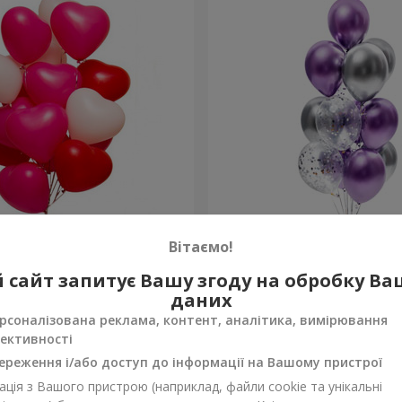
 кульок (у формі сердець)
Фонтан куль "Фантазія"
Вітаємо!
 сайт запитує Вашу згоду на обробку В
Замовити
даних
рсоналізована реклама, контент, аналітика, вимірювання
ективності
ереження і/або доступ до інформації на Вашому пристрої
ція з Вашого пристрою (наприклад, файли cookie та унікальні