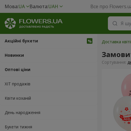
Мова:
UA
Валюта:
UAH
Все про Flowers.u
Акційні букети
Доставка квіті
Замовит
Новинки
Сортування:
д
Оптові ціни
ХІТ продажів
Квіти коханій
День народження
Букети тижня