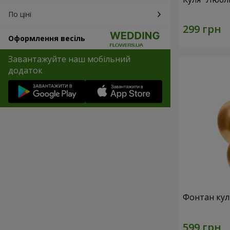
По ціні
Оформлення весіль
Завантажуйте наш мобільний
додаток
Фонтан куль