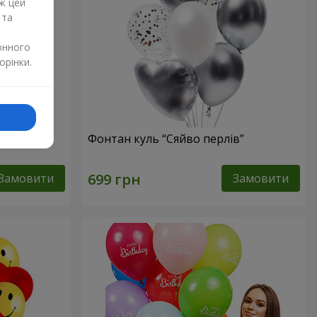
ж цей
 та
онного
орінки.
Фонтан куль “Сяйво перлів”
Замовити
Замовити