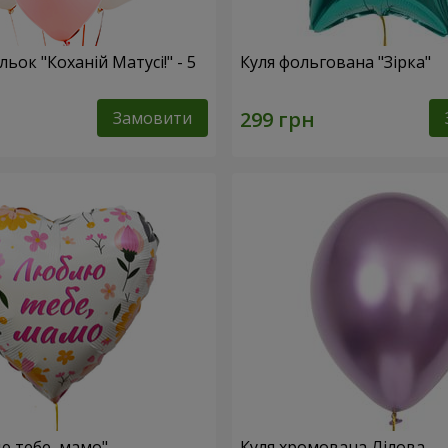
льок "Коханій Матусі!" - 5
Куля фольгована "Зірка"
Замовити
ю тебе, мамо"
Куля хромована Лілова