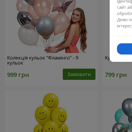
ідентиф
сайт а
обробля
Деякі 
інтерес
Колекція кульок "Фламінго" - 9
Кульки "Ци
кульок
Замовити