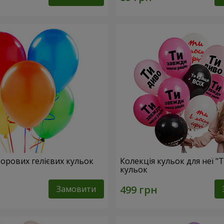
ьорових гелієвих кульок
Колекція кульок для неї "Т
кульок
Замовити