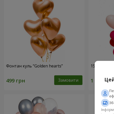
Фонтан куль “Golden hearts”
15 гелієвих
Цей
Замовити
Пе
еф
Зб
Інформа