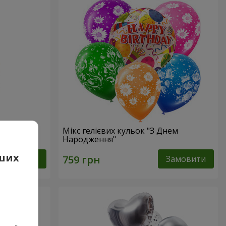
Мікс гелієвих кульок "З Днем
Народження"
аших
Замовити
Замовити