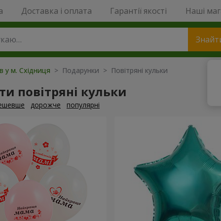
a
Доставка і оплата
Гарантії якості
Наші ма
Знайт
в у м. Східниця
> Подарунки > Повітряні кульки
и повітряні кульки
ешевше
дорожче
популярні