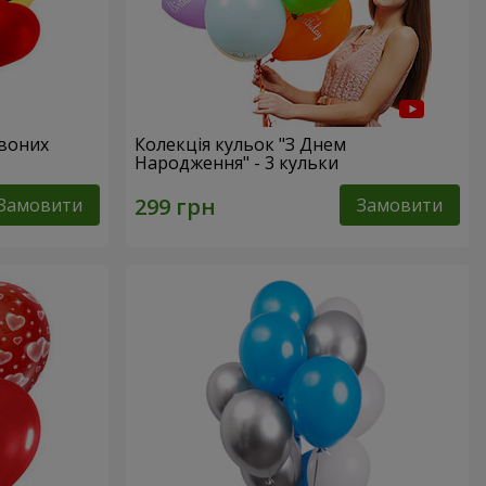
рвоних
Колекція кульок "З Днем
Народження" - 3 кульки
Замовити
Замовити