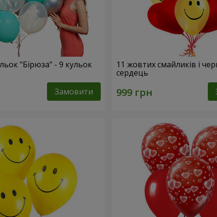
льок "Бірюза" - 9 кульок
11 жовтих смайликів і че
сердець
Замовити