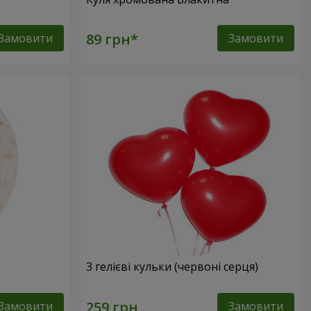
Замовити
Замовити
3 гелієві кульки (червоні серця)
Замовити
Замовити