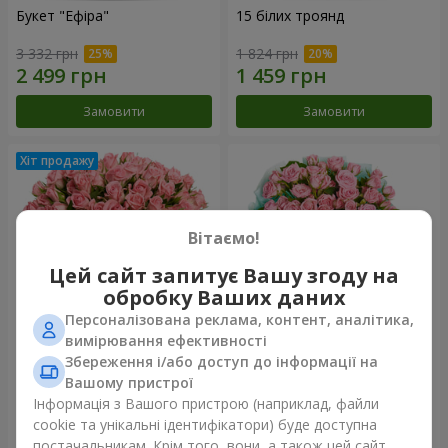
Букет "Ефіра"
15 білих троянд
3 332 грн
1 824 грн
Замовити
Замовити
Вітаємо!
Цей сайт запитує Вашу згоду на
обробку Ваших даних
Персоналізована реклама, контент, аналітика,
вимірювання ефективності
Збереження і/або доступ до інформації на
Квіти в коробці "Рожевий
Композиція "Балада про
оазис"
маму"
Вашому пристрої
2 824 грн
2 199 грн
Інформація з Вашого пристрою (наприклад, файли
cookie та унікальні ідентифікатори) буде доступна
постачальникам. Крім того, вони, а також цей сайт