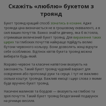
Скажіть «люблю» букетом з
троянд
Букет троянд кращий спосіб
зізнатись в коханні
. Адже
троянда ціна визначається не в грошовому еквіваленті, а в
силі ваших почуттів. Важко знайти дівчину, яка б встояла,
отримавши величезний букет троянд. Для
вираження таких
щирих
та глибоких почуттів найкраще підійдуть великі
бутони червоного кольору. Вони дозволять жінці відчути
себе особливою. Відтінок квітів букета троянд можна
вибирати будь-який.
Яскраво-червоні та класичні напівтони вказують на
закоханість. Такий букет троянд чудовий варіант для
освідчення або пропозиції руки та серця. І тут не важливо
скільки коштує троянда. Важливі емоції і щирі слова з якими
буде вручено букет троянд.
Насичені малинові та бордові — вказують на глибокі та
зрілі почуття. Такий букет троянд бездоганний подарунок
на річницю весілля.