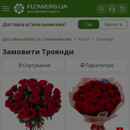
Доставка в
Синельникове
?
Так
Змінити
Доставка в
Синельникове
|
770 грн
Доставка квітів у м. Синельникове
> Квіти > Троянди
Замовити Троянди
Сортування
Підкатегорії