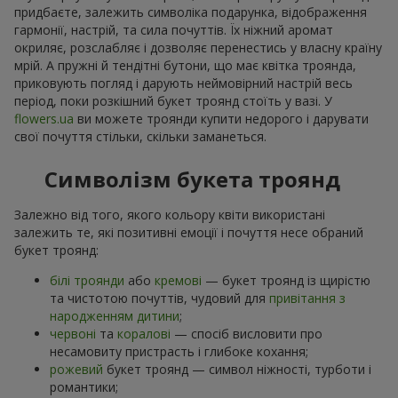
придбаєте, залежить символіка подарунка, відображення
гармонії, настрій, та сила почуттів. Їх ніжний аромат
окриляє, розслабляє і дозволяє перенестись у власну країну
мрій. А пружні й тендітні бутони, що має квітка троянда,
приковують погляд і дарують неймовірний настрій весь
період, поки розкішний букет троянд стоїть у вазі. У
flowers.ua
ви можете троянди купити недорого і дарувати
свої почуття стільки, скільки заманеться.
Символізм букета троянд
Залежно від того, якого кольору квіти використані
залежить те, які позитивні емоції і почуття несе обраний
букет троянд:
білі троянди
або
кремові
— букет троянд із щирістю
та чистотою почуттів, чудовий для
привітання з
народженням дитини
;
червоні
та
коралові
— спосіб висловити про
несамовиту пристрасть і глибоке кохання;
рожевий
букет троянд — символ ніжності, турботи і
романтики;