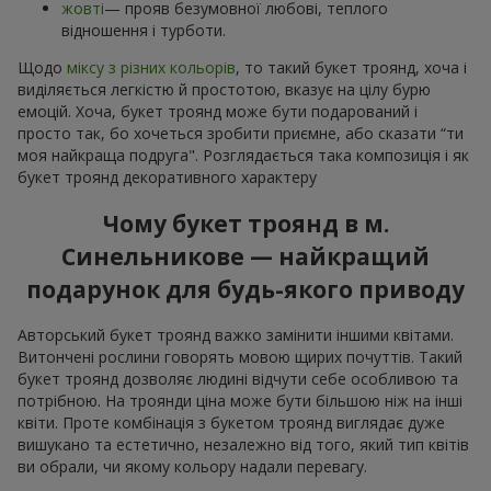
жовті
— прояв безумовної любові, теплого
відношення і турботи.
Щодо
міксу з різних кольорів
, то такий букет троянд, хоча і
виділяється легкістю й простотою, вказує на цілу бурю
емоцій. Хоча, букет троянд може бути подарований і
просто так, бо хочеться зробити приємне, або сказати “ти
моя найкраща подруга". Розглядається така композиція і як
букет троянд декоративного характеру
Чому букет троянд в м.
Синельникове — найкращий
подарунок для будь-якого приводу
Авторський букет троянд важко замінити іншими квітами.
Витончені рослини говорять мовою щирих почуттів. Такий
букет троянд дозволяє людині відчути себе особливою та
потрібною. На троянди ціна може бути більшою ніж на інші
квіти. Проте комбінація з букетом троянд виглядає дуже
вишукано та естетично, незалежно від того, який тип квітів
ви обрали, чи якому кольору надали перевагу.