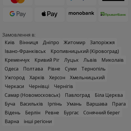
Замовлення в:
Київ
Вінниця
Дніпро
Житомир
Запоріжжя
Івано-Франківськ
Кропивницький (Кіровоград)
Кременчук
Кривий Ріг
Луцьк
Львів
Миколаїв
Одеса
Полтава
Рівне
Суми
Тернопіль
Ужгород
Харків
Херсон
Хмельницький
Черкаси
Чернівці
Чернігів
Самар (Новомосковськ)
Павлоград
Біла Церква
Буча
Васильків
Ірпінь
Умань
Варшава
Прага
Відень
Берлін
Ревне
Бургас
Сонячний берег
Варна
інші регіони