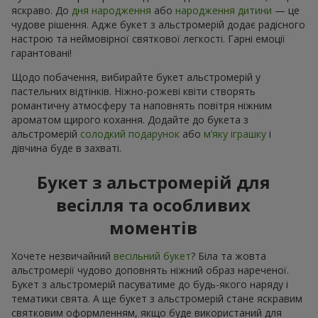
яскраво. До
дня народження
або
народження дитини
— це
чудове рішення. Адже букет з альстромерій додає радісного
настрою та неймовірної святкової легкості. Гарні емоції
гарантовані!
Щодо побачення, вибирайте букет альстромерій у
пастельних відтінків. Ніжно-рожеві квіти створять
романтичну атмосферу та наповнять повітря ніжним
ароматом щирого кохання. Додайте до букета з
альстромерій
солодкий подарунок
або
м’яку іграшку
і
дівчина буде в захваті.
Букет з альстромерій для
весілля та особливих
моментів
Хочете незвичайний
весільний букет
? Біла та жовта
альстромерії чудово доповнять ніжний образ нареченої.
Букет з альстромерій пасуватиме до будь-якого наряду і
тематики свята. А ще букет з альстромерій стане яскравим
святковим оформленням, якщо буде використаний для