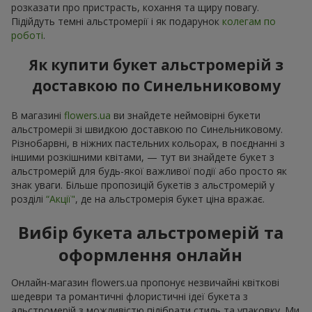
розказати про пристрасть, кохання та щиру повагу.
Підійдуть темні альстромерії і як подарунок
колегам по
роботі
.
Як купити букет альстромерій з
доставкою по Синельниковому
В магазині
flowers.ua
ви знайдете неймовірні букети
альстромеріі зі швидкою доставкою по Синельниковому.
Різнобарвні, в ніжних пастельних кольорах, в поєднанні з
іншими розкішними квітами, — тут ви знайдете букет з
альстромерій для будь-якої важливої події або просто як
знак уваги. Більше пропозицій букетів з альстромерій у
розділі
“Акції"
, де на альстромерія букет ціна вражає.
Вибір букета альстромерій та
оформлення онлайн
Онлайн-магазин flowers.ua пропонує незвичайні квіткові
шедеври та романтичні флористичні ідеї букета з
альстромерій з можливістю підібрати стиль та упаковку. Ми