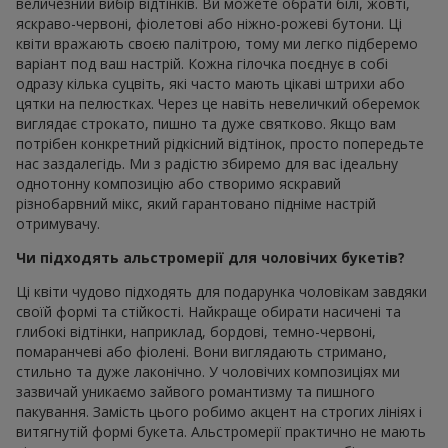
величезний вибір відтінків. Ви можете обрати білі, жовті,
яскраво-червоні, фіолетові або ніжно-рожеві бутони. Ці
квіти вражають своєю палітрою, тому ми легко підберемо
варіант под ваш настрій. Кожна гілочка поєднує в собі
одразу кілька суцвіть, які часто мають цікаві штрихи або
цятки на пелюстках. Через це навіть невеличкий оберемок
виглядає строкато, пишно та дуже святково. Якщо вам
потрібен конкретний рідкісний відтінок, просто попередьте
нас заздалегідь. Ми з радістю збиремо для вас ідеальну
однотонну композицію або створимо яскравий
різнобарвний мікс, який гарантовано підніме настрій
отримувачу.
Чи підходять альстромерії для чоловічих букетів?
Ці квіти чудово підходять для подарунка чоловікам завдяки
своїй формі та стійкості. Найкраще обирати насичені та
глибокі відтінки, наприклад, бордові, темно-червоні,
помаранчеві або фіолені. Вони виглядають стримано,
стильно та дуже лаконічно. У чоловічих композиціях ми
зазвичай уникаємо зайвого романтизму та пишного
пакування. Замість цього робимо акцент на строгих лініях і
витягнутій формі букета. Альстромерії практично не мають