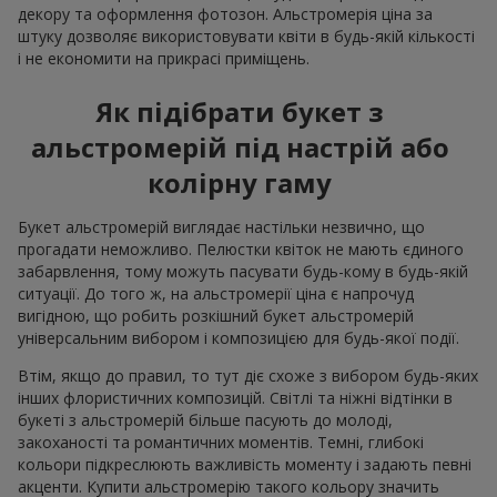
декору та оформлення фотозон. Альстромерія ціна за
штуку дозволяє використовувати квіти в будь-якій кількості
і не економити на прикрасі приміщень.
Як підібрати букет з
альстромерій під настрій або
колірну гаму
Букет альстромерій виглядає настільки незвично, що
прогадати неможливо. Пелюстки квіток не мають єдиного
забарвлення, тому можуть пасувати будь-кому в будь-якій
ситуації. До того ж, на альстромерії ціна є напрочуд
вигідною, що робить розкішний букет альстромерій
універсальним вибором і композицією для будь-якої події.
Втім, якщо до правил, то тут діє схоже з вибором будь-яких
інших флористичних композицій. Світлі та ніжні відтінки в
букеті з альстромерій більше пасують до молоді,
закоханості та романтичних моментів. Темні, глибокі
кольори підкреслюють важливість моменту і задають певні
акценти. Купити альстромерію такого кольору значить