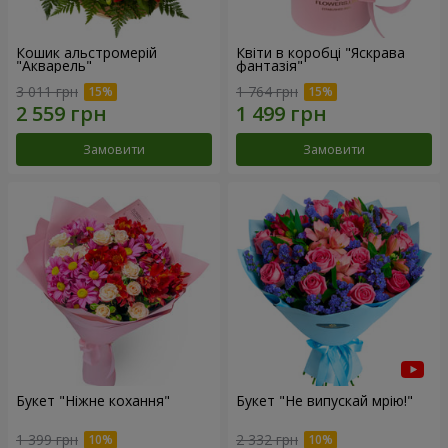
Кошик альстромерій
Квіти в коробці "Яскрава
"Акварель"
фантазія"
3 011 грн
1 764 грн
Замовити
Замовити
Букет "Ніжне кохання"
Букет "Не випускай мрію!"
1 399 грн
2 332 грн