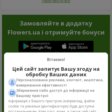
Переглянути все
Замовляйте в додатку
Flowers.ua і отримуйте бонуси
Вітаємо!
Цей сайт запитує Вашу згоду на
обробку Ваших даних
Персоналізована реклама, контент, аналітика,
вимірювання ефективності
Збереження і/або доступ до інформації на
Вашому пристрої
Інформація з Вашого пристрою (наприклад, файли
cookie та унікальні ідентифікатори) буде доступна
постачальникам. Крім того, вони, а також цей сайт