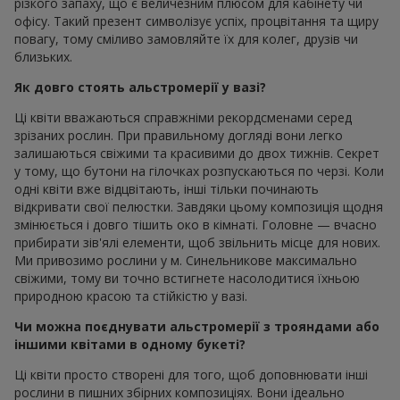
різкого запаху, що є величезним плюсом для кабінету чи
офісу. Такий презент символізує успіх, процвітання та щиру
повагу, тому сміливо замовляйте їх для колег, друзів чи
близьких.
Як довго стоять альстромерії у вазі?
Ці квіти вважаються справжніми рекордсменами серед
зрізаних рослин. При правильному догляді вони легко
залишаються свіжими та красивими до двох тижнів. Секрет
у тому, що бутони на гілочках розпускаються по черзі. Коли
одні квіти вже відцвітають, інші тільки починають
відкривати свої пелюстки. Завдяки цьому композиція щодня
змінюється і довго тішить око в кімнаті. Головне — вчасно
прибирати зів'ялі елементи, щоб звільнить місце для нових.
Ми привозимо рослини у м. Синельникове максимально
свіжими, тому ви точно встигнете насолодитися їхньою
природною красою та стійкістю у вазі.
Чи можна поєднувати альстромерії з трояндами або
іншими квітами в одному букеті?
Ці квіти просто створені для того, щоб доповнювати інші
рослини в пишних збірних композиціях. Вони ідеально