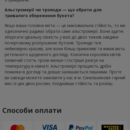
Альстромерії чи троянди — що обрати для
тривалого збереження букета?
Якщо ваша головна мета — це максимальна стійкість, то ми
однозначно радимо обрати саме альстромерії. Вони здатні
зберігати ідеальну свіжість у вазі до двох тижнів завдяки
почерговому розпусканню бутонів. Троянди теж
неймовірно красиві, але вони більш примхливі та вимагають
ретельного щоденного догляду. Класична королева квітів
зазвичай стоїть трохи менше і гостріше реагує на
температуру в кімнаті. Альстромерії прощають дрібні
помилки в догляді та довше залишаються пишними. Проте
ви завжди можете замовити у нас в м. Синельникове гарний
мікс із цих двох рослин, поєднавши стійкість та розкіш.
Способи оплати