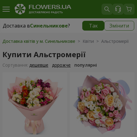
Доставка в
Синельникове
?
Так
Змінити
Доставка в
Синельникове
|
770 грн
Доставка квітів у м. Синельникове
> Квіти > Альстромерії
Купити Альстромерії
Сортування:
дешевше
дорожче
популярні