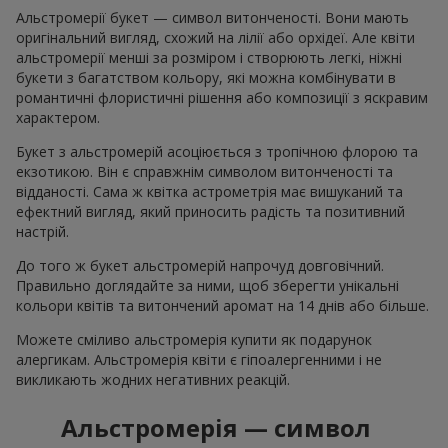
Альстромерії букет — символ витонченості. Вони мають
оригінальний вигляд, схожий на лілії або орхідеї. Але квіти
альстромерії менші за розміром і створюють легкі, ніжні
букети з багатством кольору, які можна комбінувати в
романтичні флористичні рішення або композиції з яскравим
характером.
Букет з альстромерій асоціюється з тропічною флорою та
екзотикою. Він є справжнім символом витонченості та
відданості. Сама ж квітка астрометрія має вишуканий та
ефектний вигляд, який приносить радість та позитивний
настрій.
До того ж букет альстромерій напрочуд довговічний.
Правильно доглядайте за ними, щоб зберегти унікальні
кольори квітів та витончений аромат на 14 днів або більше.
Можете сміливо альстромерія купити як подарунок
алергикам. Альстромерія квіти є гіпоалергенними і не
викликають жодних негативних реакцій.
Альстромерія — символ