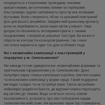
поєднуються з класичними трояндами, ніжними
хризантемами, витонченими ліліями чи герберами.
Альстромерії чудово заповнюють простір між великими
бутонами. Вони створюють об'єм та красивий повітряний
фон для всього ансамблю. Завдяки нейтральному аромату
вони не перебивають запах інших квітів у кімнаті. Наші
флористи обожнюють експериментувати з такими
поєднаннями, створюючи унікальні текстури. Ви можете
обрати як контрастні кольорові рішення, так і ніжні
пастельні варіанти в один тон для особливої події.
Які є незвичайні композиції з альстромерій у
подарунок у м. Синельникове?
Ми завжди готові здивувати вас незвичайними формами та
оригінальним оформленням у м. Синельникове. Дуже
популярні зараз стильні капелюшні коробки, плетені кошики
та ексклюзивні композиції у формі серця. Такий подарунок
виглядає солідно та не потребує вази. Також ми робимо
неймовірні градієнтні букети, де відтінки плавно переходять
від світлих до темних. Якщо хочеться чогось зовсім
ексклюзивного, розкажіть про свої побажання нашим
талановитим майстрам. Ми врахуємо характер отримувача,