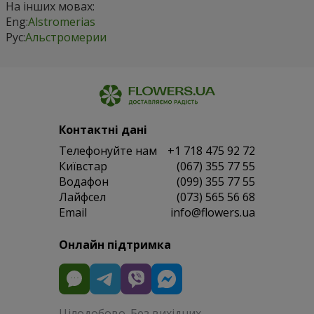
На інших мовах:
Eng:
Alstromerias
Рус:
Альстромерии
Контактні дані
Телефонуйте нам
+1 718 475 92 72
Київстар
(067) 355 77 55
Водафон
(099) 355 77 55
Лайфсел
(073) 565 56 68
Email
info@flowers.ua
Онлайн підтримка
Цілодобово. Без вихідних