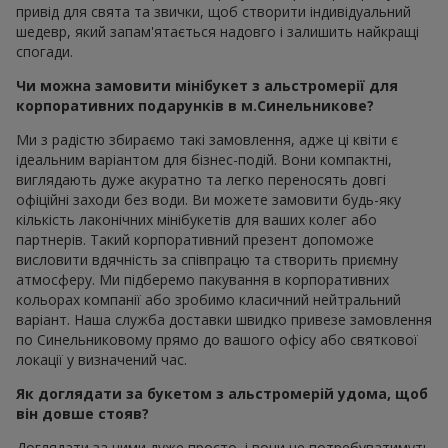
привід для свята та звички, щоб створити індивідуальний
шедевр, який запам'ятається надовго і залишить найкращі
спогади.
Чи можна замовити мінібукет з альстромерії для
корпоративних подарунків в м.Синельникове?
Ми з радістю збираємо такі замовлення, адже ці квіти є
ідеальним варіантом для бізнес-подій. Вони компактні,
виглядають дуже акуратно та легко переносять довгі
офіційні заходи без води. Ви можете замовити будь-яку
кількість лаконічних мінібукетів для ваших колег або
партнерів. Такий корпоративний презент допоможе
висловити вдячність за співпрацю та створить приємну
атмосферу. Ми підберемо пакування в корпоративних
кольорах компанії або зробимо класичний нейтральний
варіант. Наша служба доставки швидко привезе замовлення
по Синельниковому прямо до вашого офісу або святкової
локації у визначений час.
Як доглядати за букетом з альстромерій удома, щоб
він довше стояв?
Доглядати за ними дуже просто, і вони не потребуватимуть