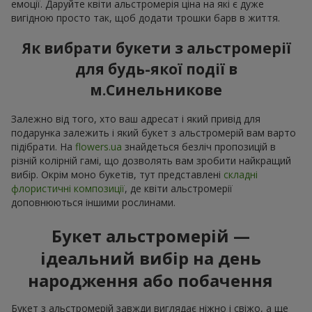
емоції. Даруйте квіти альстромерія ціна на які є дуже
вигідною просто так, щоб додати трошки барв в життя.
Як вибрати букети з альстромерії
для будь-якої події в
м.Синельникове
Залежно від того, хто ваш адресат і який привід для
подарунка залежить і який букет з альстромерій вам варто
підібрати. На
flowers.ua
знайдеться безліч пропозицій в
різній колірній гамі, що дозволять вам зробити найкращий
вибір. Окрім моно букетів, тут представлені
складні
флористичні композиції
, де квіти альстромерії
доповнюються іншими рослинами.
Букет альстромерій —
ідеальний вибір на день
народження або побачення
Букет з альстромерій завжди виглядає ніжно і свіжо, а ще