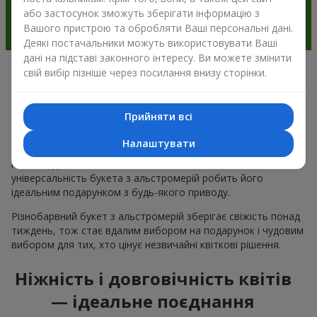
або застосунок зможуть зберігати інформацію з
Вашого пристрою та обробляти Ваші персональні дані.
Деякі постачальники можуть використовувати Ваші
дані на підставі законного інтересу. Ви можете змінити
свій вибір пізніше через посилання внизу сторінки.
Чому варто вибрати букет з
альстромерії в м.Синельникове
Прийняти всі
Альстромерія квітка — це ніжність і естетика в одному
Налаштувати
букеті. Чарівні кольори пелюсток і незвична форма ніжних
квітів подобається багатьом
жінкам
та
чоловікам
, а
універсальність букета з альстромерій робить його
ідеальним подарунком з будь-якого приводу.
Різнобарвний букет з альстромерій зберігає свіжість понад
тиждень, тож стає вдалим вибором на подарунок і чудовим
вибором для тих, хто цінує незвичайні квіткові рішення.
Ніжність і довговічність квітів
— ідеальне поєднання