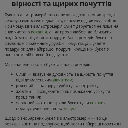
вірності та щирих почуттів
Букет з альстромерій, що належить до квіткових трендів
сезону, символізує відданість, взаємну підтримку і любов.
При чому, квіти альстромерія букет дарується не лише на
знак чистого
кохання
, а і як прояв любові до близьких
людей: матері, дитини, подруги. Альстромерія букет – є
символом справжньої дружби. Тому, якщо шукаєте
подарунок для найкращої подруги, краще ніж букет з
альстромерій важко й відшукати.
Має значення і колір букета з альстромерій:
білий — вказує на духовність та щирість почуттів,
підійде маленьким
дівчаткам
;
рожевий — на щиру турботу та підтримку;
жовтий — розцінюється як побажання успіху та
процвітання;
червоний — стане зіркою букета для
коханих
і
подарує душевне тепло
матусі
.
Щодо різнобарвних букетів з альстромерій — то це
розкішні квіти на подарунок, щоб нести найкращі позитивні