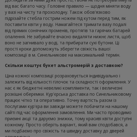
від вас багато часу. Головне правило — щодня міняти воду
у вазі на чисту та прохолодну. Також обов'язково
підрізайте стебла гострим ножем під кутом перед тим, як
поставити квіти у воду. Намагайтеся тримати вазу подалі
від прямих сонячних променів, протягів та гарячих батарей
опалення. Не забувайте вчасно видаляти нижнє листя, щоб
воно не загнивало у воді, та прибирати сухі бутони. Ці
прості кроки допоможуть зберегти свіжість вашої
композиції в м. Синельникове на максимальний термін.
Скільки коштує букет альстромерій з доставкою?
Ціна кожної композиції розраховується індивідуально і
залежить від кількості гілочок та складності оформлення. У
нас є як бюджетні невеликі компліменти, так і величезні
розкішні оберемки. Кур'єрська доставка по Синельниковому
працює чітко та оперативно. Точну вартість разом із
послугами кур'єра ви завжди можете побачити на нашому
сайті під час оформлення замовлення. Ми часто проводимо
приємні акції та даруємо знижки, тому красиві квіти доступні
кожному. Просто оберіть варіант, який вам сподобався, а
ми подбаємо про свіжість та швидку доставку до дверей
отримувача.