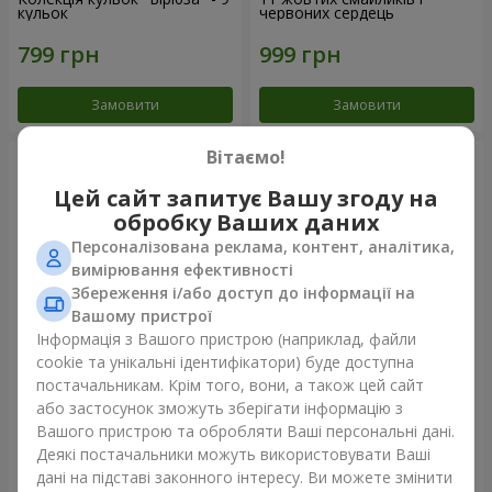
кульок
червоних сердець
Замовити
Замовити
Вітаємо!
Цей сайт запитує Вашу згоду на
обробку Ваших даних
Персоналізована реклама, контент, аналітика,
вимірювання ефективності
Збереження і/або доступ до інформації на
Вашому пристрої
Інформація з Вашого пристрою (наприклад, файли
cookie та унікальні ідентифікатори) буде доступна
Фонтан куль "Небо"
Фонтан куль "Рожеве
постачальникам. Крім того, вони, а також цей сайт
золото"
або застосунок зможуть зберігати інформацію з
Вашого пристрою та обробляти Ваші персональні дані.
Деякі постачальники можуть використовувати Ваші
дані на підставі законного інтересу. Ви можете змінити
Замовити
Замовити