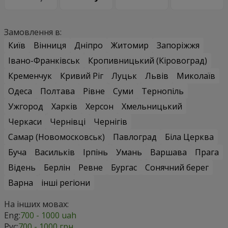
Замовлення в:
Київ
Вінниця
Дніпро
Житомир
Запоріжжя
Івано-Франківськ
Кропивницький (Кіровоград)
Кременчук
Кривий Ріг
Луцьк
Львів
Миколаїв
Одеса
Полтава
Рівне
Суми
Тернопіль
Ужгород
Харків
Херсон
Хмельницький
Черкаси
Чернівці
Чернігів
Самар (Новомосковськ)
Павлоград
Біла Церква
Буча
Васильків
Ірпінь
Умань
Варшава
Прага
Відень
Берлін
Ревне
Бургас
Сонячний берег
Варна
інші регіони
На інших мовах:
Eng:
700 - 1000 uah
Рус:
700 - 1000 грн