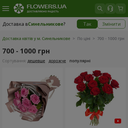
Доставка в
Синельникове
?
Так
Змінити
Доставка в
Синельникове
|
770 грн
Доставка квітів у м. Синельникове
> По ціні > 700 - 1000 грн
700 - 1000 грн
Сортування:
дешевше
дорожче
популярні