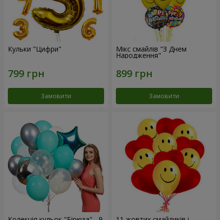
Кульки "Цифри"
Мікс смайлів "З Днем
Народження"
Замовити
Замовити
Колекція кульок "Бірюза" - 9
11 жовтих смайликів і