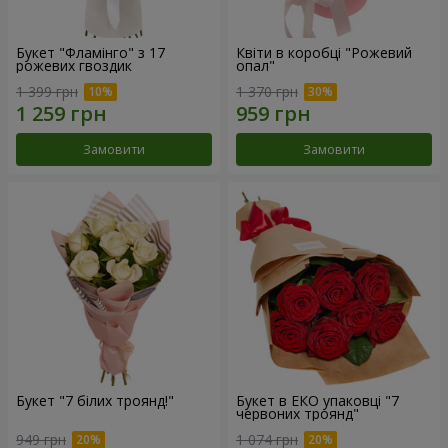
Букет "Фламінго" з 17
Квіти в коробці "Рожевий
рожевих гвоздик
опал"
1 399 грн
1 370 грн
Замовити
Замовити
Букет "7 білих троянд!"
Букет в ЕКО упаковці "7
червоних троянд"
949 грн
1 074 грн