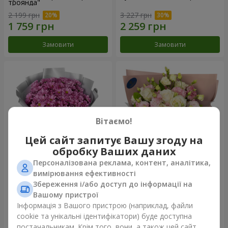
троянда"
2 199 грн
3 227 грн
Замовити
Замовити
Вітаємо!
Цей сайт запитує Вашу згоду на
обробку Ваших даних
Персоналізована реклама, контент, аналітика,
Букет "Твої хризантеми"
Букет "Пана Кота"
вимірювання ефективності
Збереження і/або доступ до інформації на
1 646 грн
2 199 грн
Вашому пристрої
Інформація з Вашого пристрою (наприклад, файли
cookie та унікальні ідентифікатори) буде доступна
Замовити
Замовити
постачальникам. Крім того, вони, а також цей сайт