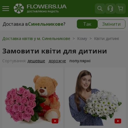
Доставка в
Синельникове
?
Так
Змінити
Доставка в
Синельникове
|
770 грн
Доставка квітів у м. Синельникове
> Кому > Квіти дитині
Замовити квіти для дитини
Сортування:
дешевше
дорожче
популярні