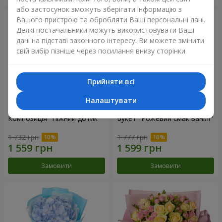
або застосунок зможуть зберігати інформацію з
Вашого пристрою та обробляти Ваші персональні дані.
Деякі постачальники можуть використовувати Ваші
дані на підставі законного інтересу. Ви можете змінити
свій вибір пізніше через посилання внизу сторінки.
Прийняти всі
Налаштувати
Композиція "Ніжний дотик"
Букет "Рожевий смак ванілі"
1 732 грн
1 777 грн
Замовити
Замовити