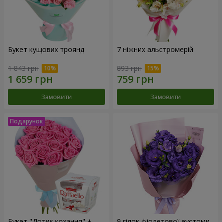
Букет кущових троянд
7 ніжних альстромерій
1 843 грн
893 грн
Замовити
Замовити
Букет "Дотик кохання" +
9 гілок фіолетової еустоми