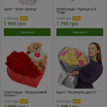
Букет "Алея троянд"
Композиція "Принцеса й
Тедді"
2 799 грн
1 999 грн
Замовити
Замовити
Композиція "Зворушливий
Букет "Молекули щастя"
презент"
2 332 грн
3 427 грн