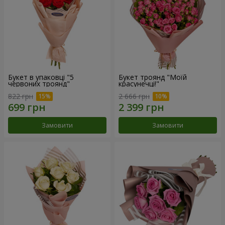
Букет в упаковці "5
Букет троянд "Моїй
червоних троянд"
красунечці!"
822 грн
2 666 грн
Замовити
Замовити