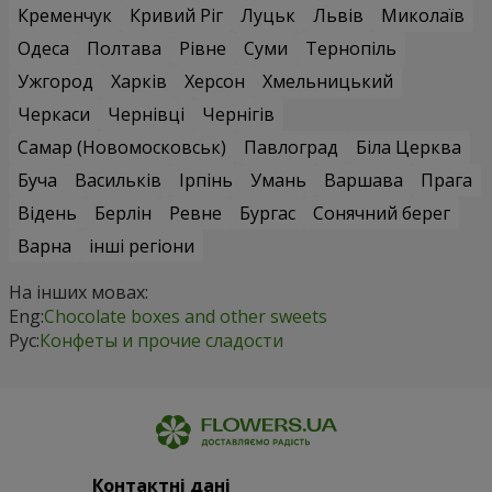
Кременчук
Кривий Ріг
Луцьк
Львів
Миколаїв
Одеса
Полтава
Рівне
Суми
Тернопіль
Ужгород
Харків
Херсон
Хмельницький
Черкаси
Чернівці
Чернігів
Самар (Новомосковськ)
Павлоград
Біла Церква
Буча
Васильків
Ірпінь
Умань
Варшава
Прага
Відень
Берлін
Ревне
Бургас
Сонячний берег
Варна
інші регіони
На інших мовах:
Eng:
Chocolate boxes and other sweets
Рус:
Конфеты и прочие сладости
Контактні дані