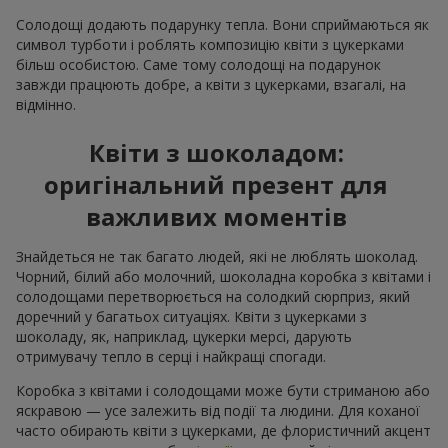
Солодощі додають подарунку тепла. Вони сприймаються як
символ турботи і роблять композицію квіти з цукерками
більш особистою. Саме тому солодощі на подарунок
завжди працюють добре, а квіти з цукерками, взагалі, на
відмінно.
Квіти з шоколадом:
оригінальний презент для
важливих моментів
Знайдеться не так багато людей, які не люблять шоколад.
Чорний, білий або молочний, шоколадна коробка з квітами і
солодощами перетворюється на солодкий сюрприз, який
доречний у багатьох ситуаціях. Квіти з цукерками з
шоколаду, як, наприклад, цукерки мерсі, дарують
отримувачу тепло в серці і найкращі спогади.
Коробка з квітами і солодощами може бути стриманою або
яскравою — усе залежить від події та людини. Для коханої
часто обирають квіти з цукерками, де флористичний акцент