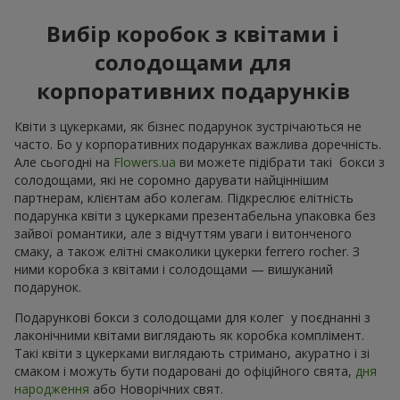
Вибір коробок з квітами і
солодощами для
корпоративних подарунків
Квіти з цукерками, як бізнес подарунок зустрічаються не
часто. Бо у корпоративних подарунках важлива доречність.
Але сьогодні на
Flowers.ua
ви можете підібрати такі бокси з
солодощами, які не соромно дарувати найціннішим
партнерам, клієнтам або колегам. Підкреслює елітність
подарунка квіти з цукерками презентабельна упаковка без
зайвої романтики, але з відчуттям уваги і витонченого
смаку, а також елітні смаколики цукерки ferrero rocher. З
ними коробка з квітами і солодощами — вишуканий
подарунок.
Подарункові бокси з солодощами для колег у поєднанні з
лаконічними квітами виглядають як коробка комплімент.
Такі квіти з цукерками виглядають стримано, акуратно і зі
смаком і можуть бути подаровані до офіційного свята,
дня
народження
або Новорічних свят.