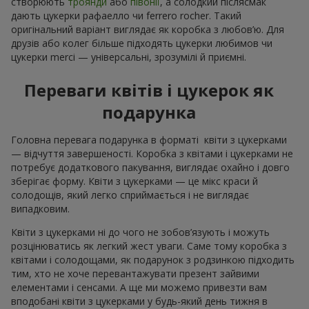
створюють
троянди
або
півонії
, а солодкий післясмак
дають цукерки рафаелло чи ferrero rocher. Такий
оригінальний варіант виглядає як коробка з любов’ю. Для
друзів або колег більше підходять цукерки любимов чи
цукерки merci — універсальні, зрозумілі й приємні.
Переваги квітів і цукерок як
подарунка
Головна перевага подарунка в форматі квіти з цукерками
— відчуття завершеності. Коробка з квітами і цукерками не
потребує додаткового пакування, виглядає охайно і довго
зберігає форму. Квіти з цукерками — це мікс краси й
солодощів, який легко сприймається і не виглядає
випадковим.
Квіти з цукерками ні до чого не зобов’язують і можуть
розцінюватись як легкий жест уваги. Саме тому коробка з
квітами і солодощами, як подарунок з родзинкою підходить
тим, хто не хоче перевантажувати презент зайвими
елементами і сенсами. А ще ми можемо привезти вам
вподобані квіти з цукерками у будь-який день тижня в