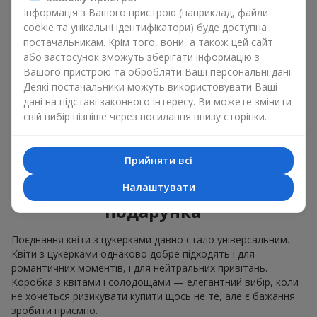
Інформація з Вашого пристрою (наприклад, файли
ніжні букети з
еустоми
,
тюльпанів
або
альстромерій
cookie та унікальні ідентифікатори) буде доступна
добре поєднуються з цукерками merci, підтримуючи
постачальникам. Крім того, вони, а також цей сайт
ніжну подачу і легкий настрій як
вітання з
або застосунок зможуть зберігати інформацію з
народженням дитини
або день Всіх закоханих.
Вашого пристрою та обробляти Ваші персональні дані.
Ми допоможемо вам підібрати найкраще поєднання
Деякі постачальники можуть використовувати Ваші
квіткового міксу із ласощами до вашого приводу і
дані на підставі законного інтересу. Ви можете змінити
оформимо подарунок квіти з цукерками належним чином.
свій вибір пізніше через посилання внизу сторінки.
Коробка з квітами і
Прийняти всі
солодощами — ваш
найкращий вибір для
Налаштувати
подарунка
Поєднання квіти з цукерками давно стало універсальним.
Квіти з цукерками однаково добре підходять і для
романтичних моментів, і для нейтральних привітань.
Коробка з квітами і солодощами — елегантний вибір, коли
не хочеться ризикувати купити щось не те, але є бажання
зробити приємно.