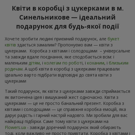
Квіти в коробці з цукерками в м.
Синельникове — ідеальний
подарунок для будь-якої події
Хочете зробити людині приємний подарунок, але
букет
квітів
здається замалим? Пропонуємо вам — квіти з
цукерками. Коробка з квітами і солодощами – універсальне
та завжди вдале поєднання, яке сподобається всім: і
маленьким
дітям
, і
колегам по робот
і, і
коханим
, і
близьким
родичам
. А щоб квіти в коробці з цукерками працювали
ідеально варто підібрати відповідні до свята квіти з
цукерками
Такий подарунок, як квіти з цукерками завжди сприймається
як витончена ідея і вишуканий жест одночасно. Квіти з
цукерками — це не просто банальний презент. Коробка з
квітами і солодощами — це справжня коробка емоцій, яка
дарує радість і гарний настрій надовго. Ми зробили для вас
найкращі підбірки. Саме тому квіти з цукерками на
Flowers.ua
- завжди доречний подарунок який обирають
тоді, коли важливо не просто привітати. Коробка з квітами і