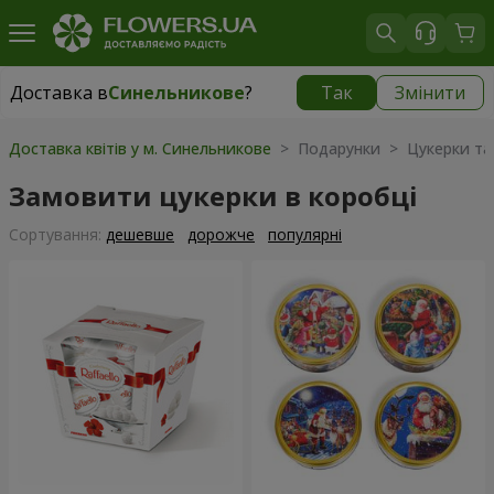
Доставка в
Синельникове
?
Так
Змінити
Доставка в
Синельникове
|
770 грн
Доставка квітів у м. Синельникове
> Подарунки > Цукерки та 
Замовити цукерки в коробці
Сортування:
дешевше
дорожче
популярні