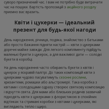
суворо призначений час. І вам не потрібно буде витрачати
час на пошуки. Вартість пропозицій з
акційного розділу
приємно вас вразить.
Квіти і цукерки — ідеальний
презент для будь-якої нагоди
День народження, річниця, подяка, знайомство з батьками
або просто бажання підняти настрій — квіти з цукерками
доречні майже завжди. Для легкого компліменту підійдуть
маленькі букети з цукерок, а для важливої дати — солодкі
букети в коробці.
На день народження часто обирають букети з квітів і
цукерок у яскравій палітрі. До таких композицій квіти з
цукерками чудово пасуватимуть
сезонні рослини
,
хризантеми, ромашки або альстромерії. Така коробка з
квітами і солодощами одразу створює святкову композицію
і відчуття свята. Для мами або близьких родичів зазвичай
підходять квіти з цукерками з флористикою в спокійних
відтінках та стримані коробки з квітами і цукерками, які
виглядають тепло і щиро.