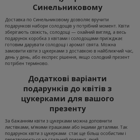
Синельниковому
Доставка по Синельниковому дозволяє вручити
подарункові набори солодощів у потрібний момент. Квіти
зберігають свіжість, солодощі — охайний вигляд, а весь
подарунок коробка з квітами і солодощами приїжджає
готовим дарувати солодощі і аромат свята. Можна
замовити квіти з цукерками з доставкою в найближчий час,
день у день, або експрес рішення, якщо солодкий презент
потрібен терміново.
Додаткові варіанти
подарунків до квітів з
цукерками для вашого
презенту
За бажанням квіти з цукерками можна доповнити
листівками, м’якими іграшками або іншими деталями. Так
подарунок квіти з цукерками стає ще більш особистим і
перетворюється на стильний презент, який