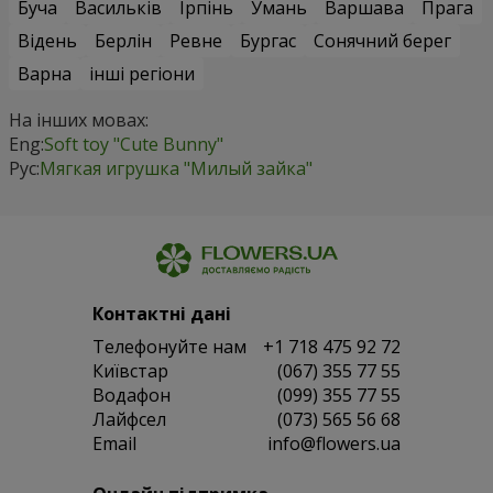
Буча
Васильків
Ірпінь
Умань
Варшава
Прага
Відень
Берлін
Ревне
Бургас
Сонячний берег
Варна
інші регіони
На інших мовах:
Eng:
Soft toy "Cute Bunny"
Рус:
Мягкая игрушка "Милый зайка"
Контактні дані
Телефонуйте нам
+1 718 475 92 72
Київстар
(067) 355 77 55
Водафон
(099) 355 77 55
Лайфсел
(073) 565 56 68
Email
info@flowers.ua