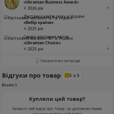
«Ukrainian Business Award»
2026 рік
Доставка квітів року в Україні
«Вибір країни»
2025 рік
Сервіс доставки квітів
«Ukrainian Choice»
2025 рік
Відгуки про товар
5
з
5
Всього
1
Купляли цей товар?
Залиште свій відгук про товар. Це допоможе іншим
клієнтам зробити свій вибір!