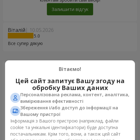
Залишити відгук
Віталій
10.05.2026
5
Все супер дякую
Вітаємо!
Щойно доставили
Цей сайт запитує Вашу згоду на
обробку Ваших даних
Персоналізована реклама, контент, аналітика,
вимірювання ефективності
Збереження і/або доступ до інформації на
Вашому пристрої
Інформація з Вашого пристрою (наприклад, файли
cookie та унікальні ідентифікатори) буде доступна
постачальникам. Крім того, вони, а також цей сайт