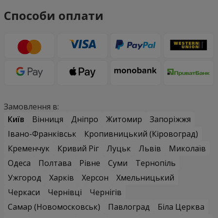
Способи оплати
Замовлення в:
Київ
Вінниця
Дніпро
Житомир
Запоріжжя
Івано-Франківськ
Кропивницький (Кіровоград)
Кременчук
Кривий Ріг
Луцьк
Львів
Миколаїв
Одеса
Полтава
Рівне
Суми
Тернопіль
Ужгород
Харків
Херсон
Хмельницький
Черкаси
Чернівці
Чернігів
Самар (Новомосковськ)
Павлоград
Біла Церква