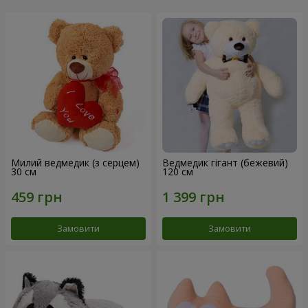
Милий ведмедик (з серцем)
Ведмедик гігант (бежевий)
30 см
120 см
Замовити
Замовити