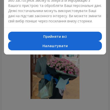
або застосунок зможуть зберігати інформацію з
Вашого пристрою та обробляти Ваші персональні дані.
Романтичний букет "Чарівність"
Деякі постачальники можуть використовувати Ваші
Харків
дані на підставі законного інтересу. Ви можете змінити
свій вибір пізніше через посилання внизу сторінки.
Фотогалерея
Прийняти всі
Налаштувати