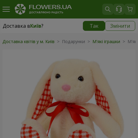
Доставка в
Київ
?
Так
Змінити
Доставка в
Київ
|
безкоштовно
Доставка квітів у м. Київ
>
Подарунки
>
М'які іграшки
>
М'як