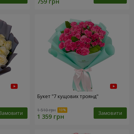
Букет "7 кущових троянд"
1 510 грн
Замовити
Замовити