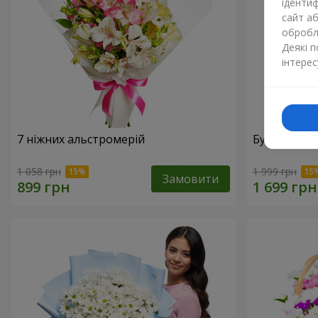
ідентиф
сайт а
обробля
Деякі 
інтерес
7 ніжних альстромерій
Букет "Доти
1 058 грн
1 999 грн
Замовити