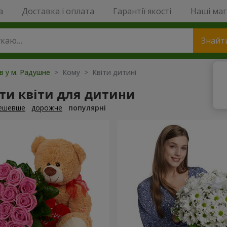
a
Доставка і оплата
Гарантії якості
Наші ма
Знайт
ів у м. Радушне
> Кому > Квіти дитині
ти квіти для дитини
ешевше
дорожче
популярні