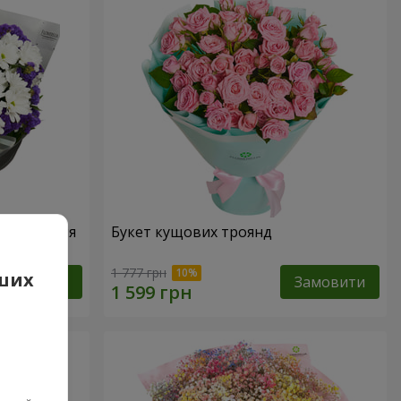
народження
Букет кущових троянд
1 777 грн
аших
Замовити
Замовити