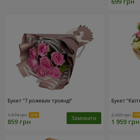
Букет "7 рожевих троянд!"
Букет "Квітк
1 074 грн
2 305 грн
Замовити