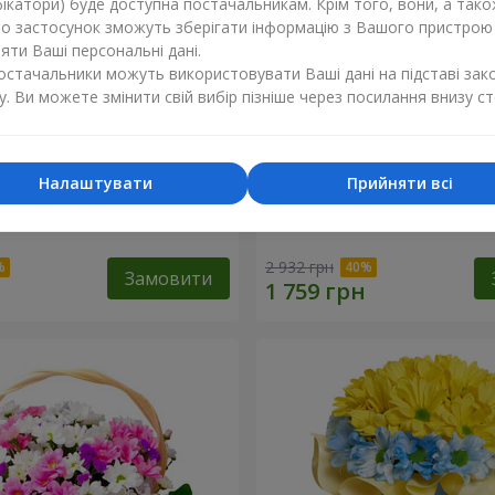
ікатори) буде доступна постачальникам. Крім того, вони, а тако
бо застосунок зможуть зберігати інформацію з Вашого пристрою
ти Ваші персональні дані.
постачальники можуть використовувати Ваші дані на підставі зак
у. Ви можете змінити свій вибір пізніше через посилання внизу ст
Налаштувати
Прийняти всі
к кохання" + Raffaello
9 гілок фіолетової еустом
2 932 грн
Замовити