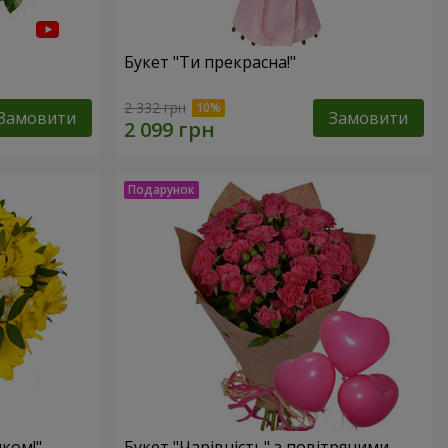
Букет "Ти прекрасна!"
2 332 грн
Замовити
Замовити
ком!"
Букет "Чарівність" з повітряними