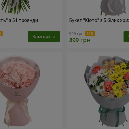
сть" з 51 троянди
Букет "Кіото" з 5 білих хр
999 грн
Замовити