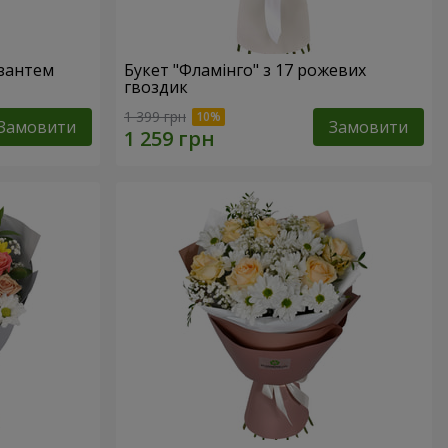
изантем
Букет "Фламінго" з 17 рожевих
гвоздик
1 399 грн
Замовити
Замовити