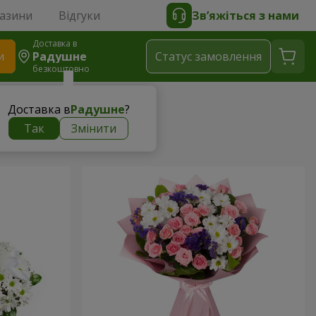
газини
Відгуки
Зв’яжіться з нами
Доставка в
и
Радушне
Статус замовлення
безкоштовно
Доставка в
Радушне
?
Так
Змінити