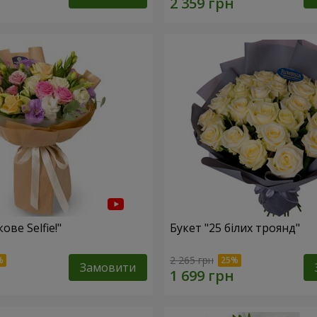
ове Selfie!"
Букет "25 білих троянд"
2 265 грн
Замовити