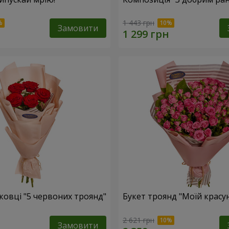
1 443 грн
Замовити
ковці "5 червоних троянд"
Букет троянд "Моїй красун
2 621 грн
Замовити