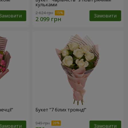
кульками
2 624 грн
Замовити
Замовити
ечці!"
Букет "7 білих троянд!"
949 грн
Замовити
Замовити