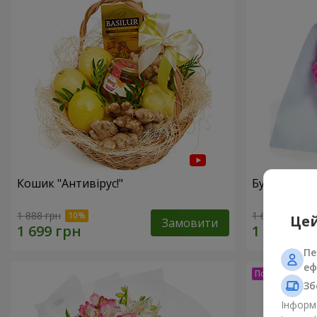
Кошик "Антивірус!"
Букет "15 
1 888 грн
1 646 грн
Цей
Замовити
Пе
еф
Зб
Інформа