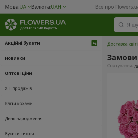
Мова:
UA
Валюта:
UAH
Все про Flowers.u
Акційні букети
Доставка квіт
Замови
Новинки
Сортування:
д
Оптові ціни
ХІТ продажів
Квіти коханій
День народження
Букети тижня