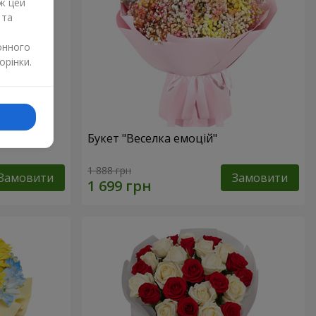
ж цей
 та
онного
орінки.
и
Букет "Веселка емоцій"
1 888 грн
Замовити
Замовити