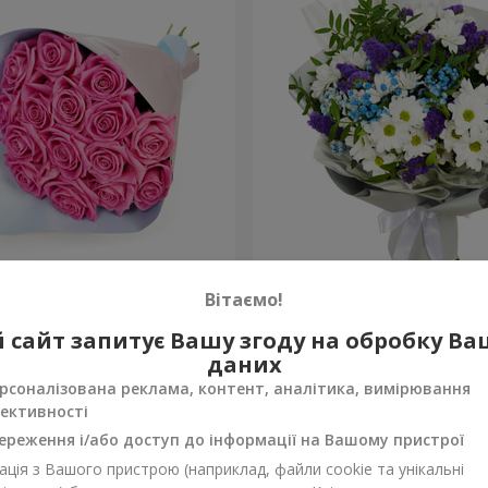
рожевих троянд"
Яскравий букет на День 
Вітаємо!
1 399 грн
 сайт запитує Вашу згоду на обробку В
Замовити
даних
рсоналізована реклама, контент, аналітика, вимірювання
ективності
ереження і/або доступ до інформації на Вашому пристрої
ція з Вашого пристрою (наприклад, файли cookie та унікальні