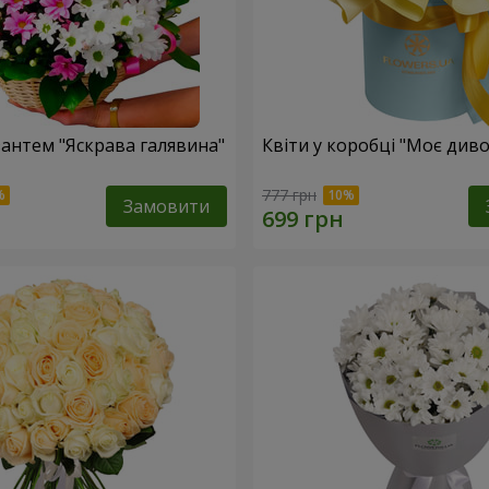
антем "Яскрава галявина"
Квіти у коробці "Моє диво
777 грн
Замовити