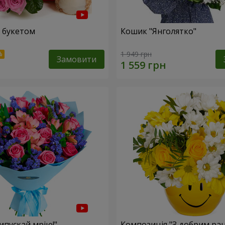
 букетом
Кошик "Янголятко"
1 949 грн
Замовити
ипускай мрію!"
Композиція "З добрим ран