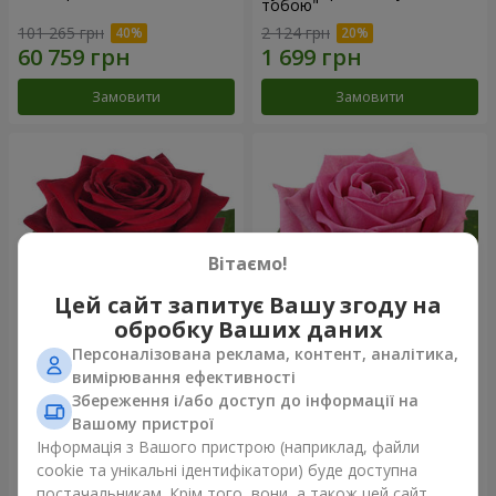
тобою"
101 265 грн
2 124 грн
Замовити
Замовити
Вітаємо!
Цей сайт запитує Вашу згоду на
обробку Ваших даних
Персоналізована реклама, контент, аналітика,
Червона троянда
Рожева троянда (поштучно)
вимірювання ефективності
(поштучно)
Збереження і/або доступ до інформації на
Вашому пристрої
Інформація з Вашого пристрою (наприклад, файли
cookie та унікальні ідентифікатори) буде доступна
Замовити
Замовити
постачальникам. Крім того, вони, а також цей сайт