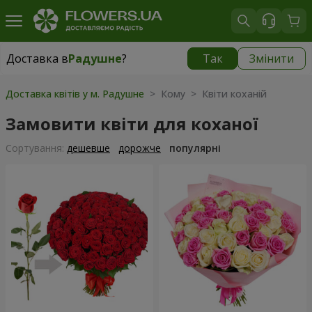
Доставка в
Радушне
?
Так
Змінити
Доставка в
Радушне
|
безкоштовно
Доставка квітів у м. Радушне
> Кому > Квіти коханій
Замовити квіти для коханої
Сортування:
дешевше
дорожче
популярні