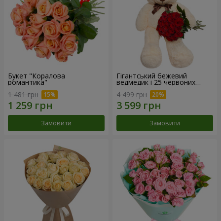
Букет "Коралова
Гігантський бежевий
романтика"
ведмедик і 25 червоних
троянд
1 481 грн
4 499 грн
Замовити
Замовити