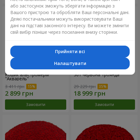
або застосунок зможуть зберігати інформацію з
Вашого пристрою та обробляти Ваші персональні дані.
Деякі постачальники можуть використовувати Ваші
дані на підставі законного інтересу. Ви можете змінити
свій вибір пізніше через посилання внизу сторінки.
Прийняти всі
Налаштувати
Кошик альстромерій
301 червона троянда
"Акварель"
3 411 грн
29 229 грн
Замовити
Замовити