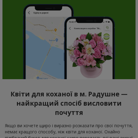
Квіти для коханої в м. Радушне —
найкращий спосіб висловити
почуття
Якщо ви хочете щиро і виразно розказати про свої почуття,
немає кращого способу, ніж квіти для коханої. Охайно
підібраний букет для коханої щиро передасть всі ваші емоції