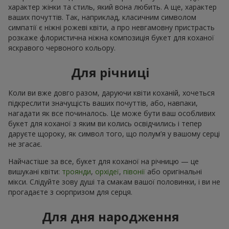
характер жінки та стиль, який вона любить. А ще, характер
ваших почуттів. Так, наприклад, класичним символом
симпатії є ніжні рожеві квіти, а про невгамовну пристрасть
розкаже флористична ніжна композиція букет для коханої
яскравого червоного кольору.
Для річниці
Коли ви вже довго разом, даруючи квіти коханій, хочеться
підкреслити значущість ваших почуттів, або, навпаки,
нагадати як все починалось. Це може бути ваш особливих
букет для коханої з яким ви колись освідчились і тепер
даруєте щороку, як символ того, що полум’я у вашому серці
не згасає.
Найчастіше за все, букет для коханої на річницю — це
вишукані квіти:
троянди
,
орхідеї
,
півонії
або оригінальні
мікси. Слідуйте зову душі та смакам вашої половинки, і ви не
прогадаєте з сюрпризом для серця.
Для дня народження