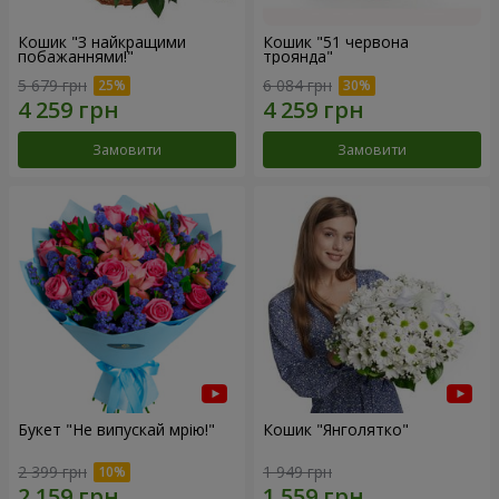
Кошик "З найкращими
Кошик "51 червона
побажаннями!"
троянда"
5 679 грн
6 084 грн
Замовити
Замовити
Букет "Не випускай мрію!"
Кошик "Янголятко"
2 399 грн
1 949 грн