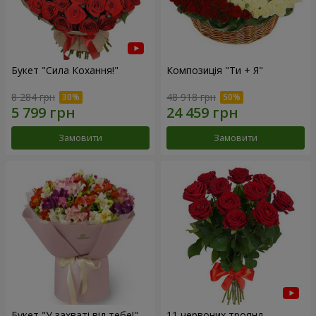
Букет "Сила Кохання!"
Композиція "Ти + Я"
8 284 грн
48 918 грн
Замовити
Замовити
Букет "У захваті від тебе!"
11 червоних троянд