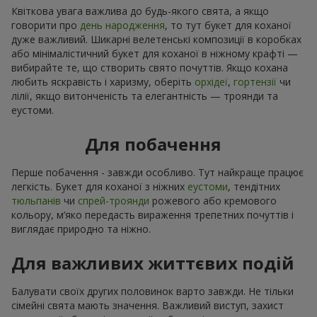
Квіткова увага важлива до будь-якого свята, а якщо
говорити про
день народження
, то тут букет для коханої
дуже важливий. Шикарні велетенські композиції в коробках
або мінімалістичний букет для коханої в ніжному крафті —
вибирайте те, що створить свято почуттів. Якщо кохана
любить яскравість і харизму, оберіть
орхідеї
,
гортензії
чи
лілії, якщо витонченість та елегантність — троянди та
еустоми.
Для побачення
Перше побачення - завжди особливо. Тут найкраще працює
легкість. Букет для коханої з ніжних
еустоми
, тендітних
тюльпанів
чи
спрей-троянди
рожевого або кремового
кольору, м’яко передасть вираження трепетних почуттів і
виглядає природно та ніжно.
Для важливих життєвих подій
Балувати своїх других половинок варто завжди. Не тільки
сімейні свята мають значення. Важливий виступ, захист