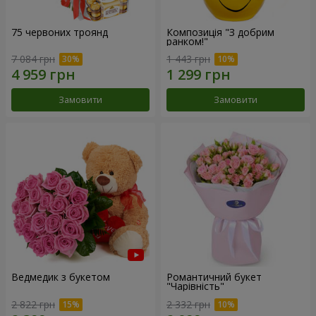
75 червоних троянд
Композиція "З добрим
ранком!"
7 084 грн
1 443 грн
Замовити
Замовити
Ведмедик з букетом
Романтичний букет
"Чарівність"
2 822 грн
2 332 грн