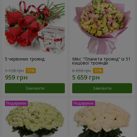
5 червоних троянд
Мікс "Планета троянд" із 51
кущової троянди
1 128 грн
6 658 грн
Замовити
Замовити