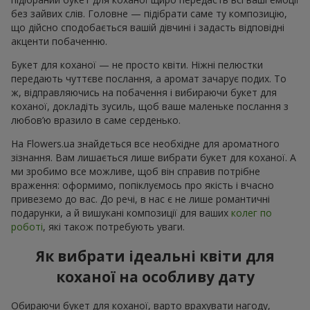
без зайвих слів. Головне — підібрати саме ту композицію,
що дійсно сподобається вашій дівчині і задасть відповідні
акценти побаченню.
Букет для коханої — не просто квіти. Ніжні пелюстки
передають чуттєве послання, а аромат зачарує подих. То
ж, відправляючись на побачення і вибираючи букет для
коханої, докладіть зусиль, щоб ваше маленьке послання з
любов’ю вразило в саме серденько.
На Flowers.ua знайдеться все необхідне для ароматного
зізнання. Вам лишається лише вибрати букет для коханої. А
ми зробимо все можливе, щоб він справив потрібне
враження: оформимо, попіклуємось про якість і вчасно
привеземо до вас. До речі, в нас є не лише романтичні
подарунки, а й вишукані композиції для ваших
колег по
роботі
, які також потребують уваги.
Як вибрати ідеальні квіти для
коханої на особливу дату
Обираючи букет для коханої, варто врахувати нагоду,