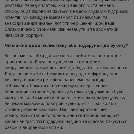
доставки перед оплатою. Якщо вашого міста немає у
списку, обов'язково зв'яжіться з нашою службою підтримки
клієнтів. Ми завжди намагаємося йти назустріч та
знаходити індивідуальні логістичні рішення, щоб ваші
близькі вчасно отримали свій незабутній та ароматний
квітковий сюрприз.
Чи можна додати листівку або подарунок до букету?
Звісно, ми залюбки допоможемо зробити ваше квіткове
привітання по Радушному ще більш емоційним,
зворушливим та комплексним. До будь-якого замовлення в
Радушне ви можете безкоштовно додати фірмову міні-
листівку, в якій ми ретельно напишемо ваші щирі
побажання. Крім того, на нашому сайті доступний
величезний каталог чудових супутніх подарунків для будь-
якого свята. Ви можете обрати смачні шоколадні цукерки,
вишукані макаруни, повітряні кульки, м'які іграшки або
стильні дизайнерські вази. Наші демократичні ціни
дозволяють створити повноцінний святковий набір без
зайвих витрат. Усі подарунки надійно та красиво пакуються
разом із вибраними квітами.