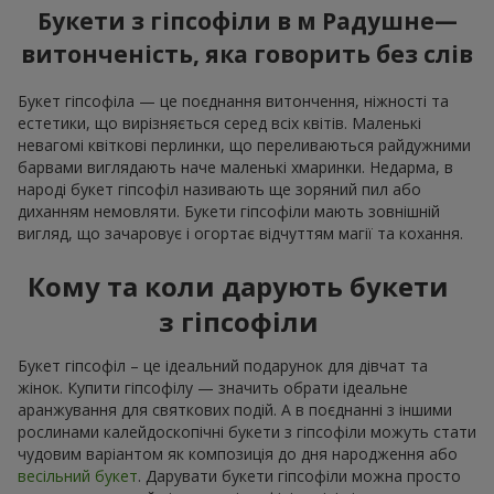
Букети з гіпсофіли в м Радушне—
витонченість, яка говорить без слів
Букет гіпсофіла — це поєднання витончення, ніжності та
естетики, що вирізняється серед всіх квітів. Маленькі
невагомі квіткові перлинки, що переливаються райдужними
барвами виглядають наче маленькі хмаринки. Недарма, в
народі букет гіпсофіл називають ще зоряний пил або
диханням немовляти. Букети гіпсофіли мають зовнішній
вигляд, що зачаровує і огортає відчуттям магії та кохання.
Кому та коли дарують букети
з гіпсофіли
Букет гіпсофіл – це ідеальний подарунок для дівчат та
жінок. Купити гіпсофілу — значить обрати ідеальне
аранжування для святкових подій. А в поєднанні з іншими
рослинами калейдоскопічні букети з гіпсофіли можуть стати
чудовим варіантом як композиція до дня народження або
весільний букет
. Дарувати букети гіпсофіли можна просто