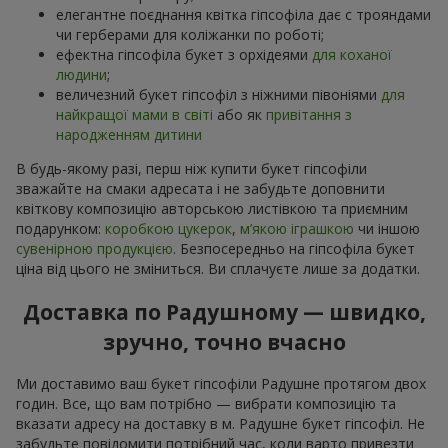
елегантне поєднання квітка гіпсофіла дає с трояндами
чи герберами для коліжанки по роботі;
ефектна гіпсофіла букет з орхідеями
для коханої
людини
;
величезний букет гіпсофіл з ніжними півоніями
для
найкращої мами в світі
або як
привітання з
народженням дитини
В будь-якому разі, перш ніж купити букет гіпсофіли
зважайте на смаки адресата і не забудьте доповнити
квіткову композицію авторською листівкою та приємним
подарунком:
коробкою цукерок
,
м’якою іграшкою
чи іншою
сувенірною продукцією
. Безпосередньо на гіпсофіла букет
ціна від цього не зміниться. Ви сплачуєте лише за додатки.
Доставка по Радушному — швидко,
зручно, точно вчасно
Ми доставимо ваш букет гіпсофіли Радушне протягом двох
годин. Все, що вам потрібно — вибрати композицію та
вказати адресу на доставку в м. Радушне букет гіпсофіл. Не
забудьте повідомити потрібний час, коли варто привезти