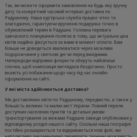
Так, ви можете оформити замовлення на будь-яку зручну
дату та конкретний часовий інтервал доставки по
Радушному. Наша кур'єрська служба працює чітко та
злагоджено, гарантуючи вручення подарунка точно в
обумовлений термін в Радушне. Головна перевага
завчасного планування полягає в тому, що актуальна ціна
квітів надійно фіксується за вами в момент оплати. Вам
більше не доведеться хвилюватися через можливе
подорожчання у святкові дні чи перед вихідними.
Напередодні відправки флористи зберуть найсвіжіші
гілочки, щоб композиція виглядала бездоганно. Просто
вкажіть усі побажання щодо часу під час онлайн-
оформлення на сайті.
У які міста здійснюється доставка?
Ми доставляємо квіти по Радушному, передмістю, а також у
більшість великих та малих міст України. Повний перелік
доступних населених пунктів та детальні умови
транспортування за межами Радушне завжди опубліковані у
відповідному розділі нашого сайту. Оскільки наша географія
постійно розширюється та відкриваються нові філії, ми
наполегливо рекомендуємо перевіряти технічну можливість