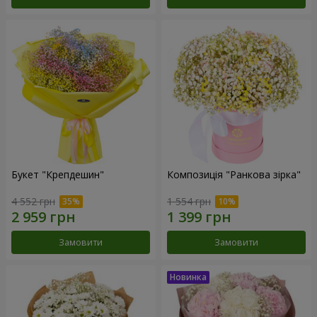
Букет "Крепдешин"
Композиція "Ранкова зірка"
4 552 грн
1 554 грн
Замовити
Замовити