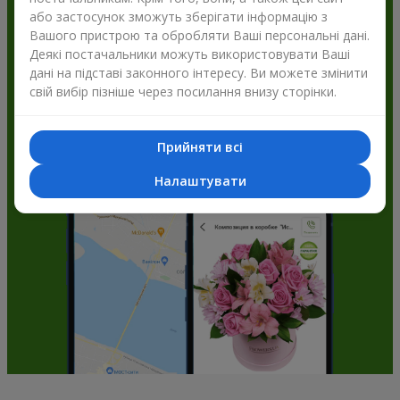
або застосунок зможуть зберігати інформацію з
Flowers.ua і отримуйте бонуси
Вашого пристрою та обробляти Ваші персональні дані.
Деякі постачальники можуть використовувати Ваші
дані на підставі законного інтересу. Ви можете змінити
свій вибір пізніше через посилання внизу сторінки.
Прийняти всі
Налаштувати