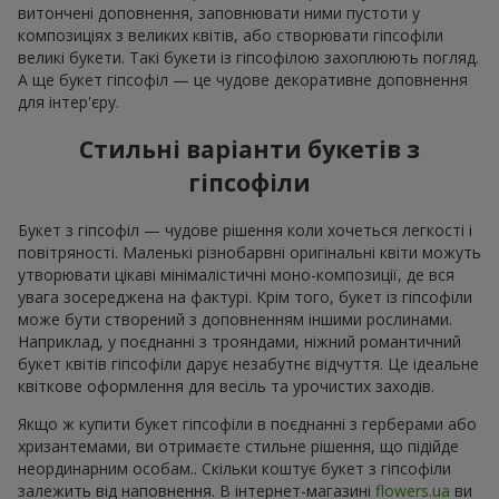
витончені доповнення, заповнювати ними пустоти у
композиціях з великих квітів, або створювати гіпсофіли
великі букети. Такі букети із гіпсофілою захоплюють погляд.
А ще букет гіпсофіл — це чудове декоративне доповнення
для інтер'єру.
Стильні варіанти букетів з
гіпсофіли
Букет з гіпсофіл — чудове рішення коли хочеться легкості і
повітряності. Маленькі різнобарвні оригінальні квіти можуть
утворювати цікаві мінімалістичні моно-композиції, де вся
увага зосереджена на фактурі. Крім того, букет із гіпсофіли
може бути створений з доповненням іншими рослинами.
Наприклад, у поєднанні з трояндами, ніжний романтичний
букет квітів гіпсофіли дарує незабутнє відчуття. Це ідеальне
квіткове оформлення для весіль та урочистих заходів.
Якщо ж купити букет гіпсофіли в поєднанні з герберами або
хризантемами, ви отримаєте стильне рішення, що підійде
неординарним особам.. Скільки коштує букет з гіпсофіли
залежить від наповнення. В інтернет-магазині
flowers.ua
ви