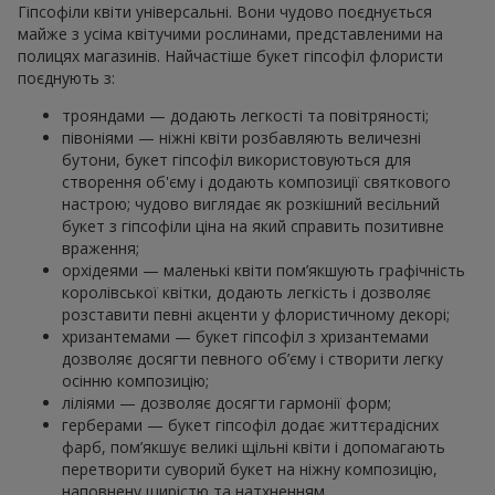
Гіпсофіли квіти універсальні. Вони чудово поєднується
майже з усіма квітучими рослинами, представленими на
полицях магазинів. Найчастіше букет гіпсофіл флористи
поєднують з:
трояндами — додають легкості та повітряності;
півоніями — ніжні квіти розбавляють величезні
бутони, букет гіпсофіл використовуються для
створення об'єму і додають композиції святкового
настрою; чудово виглядає як розкішний весільний
букет з гіпсофіли ціна на який справить позитивне
враження;
орхідеями — маленькі квіти пом’якшують графічність
королівської квітки, додають легкість і дозволяє
розставити певні акценти у флористичному декорі;
хризантемами — букет гіпсофіл з хризантемами
дозволяє досягти певного об’єму і створити легку
осінню композицію;
ліліями — дозволяє досягти гармонії форм;
герберами — букет гіпсофіл додає життєрадісних
фарб, пом’якшує великі щільні квіти і допомагають
перетворити суворий букет на ніжну композицію,
наповнену щирістю та натхненням.