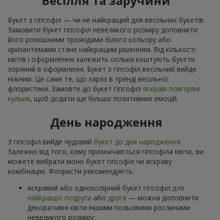
Весілля та заручини
Букет з гіпсофіл — чи не найкращий для весільних букетів.
Замовити букет гіпсофіл невеликого розміру доповнити
його розкішними трояндами білого кольору або
хризантемами стане найкращим рішенням. Від кількості
квітів і оформлення залежить скільки коштують букети
зоряний в оформленні. Букет з гіпсофіл весільний вийде
ніжним. Це саме те, що зараз в тренді весільної
флористики. Замовте до букет гіпсофіл
яскраві повітряні
кульки
, щоб додати ще більше позитивних емоцій.
День народження
З гіпсофіл вийде чудовий
букет до дня народження
.
Залежно від того, кому призначаються гіпсофіла квіти, ви
можете вибрати моно букет гіпсофіл чи яскраву
комбінацію. Флористи рекомендують:
яскравий або одноколірний букет гіпсофіл
для
найкращої подруги
або
друга
— можна доповнити
декоративні квіти іншими польовими рослинами
невеликого розміру;