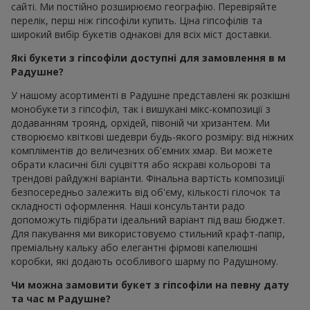
сайті. Ми постійно розширюємо географію. Перевіряйте
перелік, перш ніж гіпсофіли купить. Ціна гіпсофілів та
широкий вибір букетів однакові для всіх міст доставки.
Які букети з гіпсофіли доступні для замовлення в м
Радушне?
У нашому асортименті в Радушне представлені як розкішні
монобукети з гіпсофіл, так і вишукані мікс-композиції з
додаванням троянд, орхідей, півоній чи хризантем. Ми
створюємо квіткові шедеври будь-якого розміру: від ніжних
компліментів до величезних об'ємних хмар. Ви можете
обрати класичні білі суцвіття або яскраві кольорові та
трендові райдужні варіанти. Фінальна вартість композиції
безпосередньо залежить від об'єму, кількості гілочок та
складності оформлення. Наші консультанти радо
допоможуть підібрати ідеальний варіант під ваш бюджет.
Для пакування ми використовуємо стильний крафт-папір,
преміальну кальку або елегантні фірмові капелюшні
коробки, які додають особливого шарму по Радушному.
Чи можна замовити букет з гіпсофіли на певну дату
та час м Радушне?