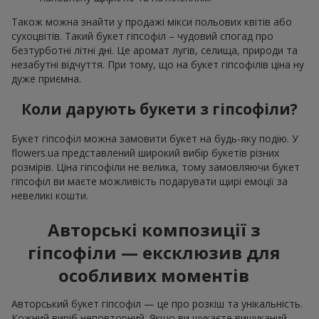
Також можна знайти у продажі мікси польових квітів або
сухоцвітів. Такий букет гіпсофіл – чудовий спогад про
безтурботні літні дні. Це аромат лугів, селища, природи та
незабутні відчуття. При тому, що на букет гіпсофілів ціна ну
дуже приємна.
Коли дарують букети з гіпсофіли?
Букет гіпсофіл можна замовити букет на будь-яку подію. У
flowers.ua представлений широкий вибір букетів різних
розмірів. Ціна гіпсофіли не велика, тому замовляючи букет
гіпсофіл ви маєте можливість подарувати щирі емоції за
невеликі кошти.
Авторські композиції з
гіпсофіли — ексклюзив для
особливих моментів
Авторський букет гіпсофіл — це про розкіш та унікальність.
Кожний виріб неповторний. Якщо ви шукаєте вишуканий