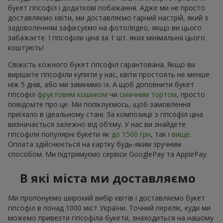
букет гіпсофіл і додаткові побажання. Адже ми не просто
доставляємо квіти, ми доставляємо гарний настрій, який з
задоволенням зафіксуємо на фото/відео, якщо ви цього
забажаєте. І гіпсофіли ціна за 1 шт. яких мінімальна цього
коштують!
Свіжість кожного букет гіпсофіл гарантована. Якщо ви
вирішите гіпсофіли купити у нас, квіти простоять не менше
ніж 5 днів, або ми замінимо їх. А щоб доповнити букет
гіпсофіл
фруктовим кошиком
чи
смачним тортом
, просто
повідомте про це. Ми попіклуємось, щоб замовлення
приїхало в ідеальному стані. За композиції з гіпсофіл ціна
визначається залежно від об’єму. У нас ви знайдете
гіпсофіли популярні букети як
до 1500 грн
, так і
вище
.
Оплата здійснюється на картку будь-яким зручним
способом. Ми підтримуємо сервіси GooglePay та ApplePay.
В які міста ми доставляємо
Ми пропонуємо широкий вибір квітів і доставляємо букет
гіпсофіл в понад 1000 міст України. Точний перелік, куди ми
можемо привезти гіпсофіла букети, знаходиться на нашому