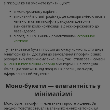
з гіпсофіл квітів зможете купити букет:
в монохромному варіанті;
виконаний в стилі градієнту, де кольори змінюються; а
наявність квітів гіпсофіла райдужна дозволяє
змінювати колір композиції від ніжно-рожевого до
лавандового;
в поєднанні з ніжними романтичними
сезонними
квітками
.
Тут знайдеться букет гіпсофіл до смаку кожного, хто цінує
мініатюрні квіти. Доступні до замовлення гіпсофіли різних
розмірів як у класичному виконанні, так і стилізовані сучасні
рішення в капелюшній коробці
або корзині. На гіпсофіла
букет ціна залежить від поєднання рослин, кольорів,
оформлення і обсягу пучка.
Моно-букети — елегантність у
мінімалізмі
Моно букет гіпсофіл — елегантне і просте рішення. За
рахунок товстих стебел і маленьких ніжних квіточок, ця