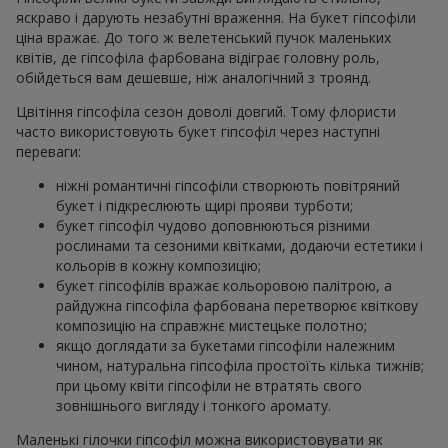
яскраво і дарують незабутні враження. На букет гіпсофіли
ціна вражає. До того ж велетенський пучок маленьких
квітів, де гіпсофіла фарбована відіграє головну роль,
обійдеться вам дешевше, ніж аналогічний з троянд.
Цвітіння гіпсофіла сезон доволі довгий. Тому флористи
часто використовують букет гіпсофіл через наступні
переваги:
ніжні романтичні гіпсофіли створюють повітряний
букет і підкреслюють щирі прояви турботи;
букет гіпсофіл чудово доповнюються різними
рослинами та сезоними квітками, додаючи естетики і
кольорів в кожну композицію;
букет гіпсофілів вражає кольоровою палітрою, а
райдужна гіпсофіла фарбована перетворює квіткову
композицію на справжнє мистецьке полотно;
якщо доглядати за букетами гіпсофіли належним
чином, натуральна гіпсофіла простоїть кілька тижнів;
при цьому квіти гіпсофіли не втратять свого
зовнішнього вигляду і тонкого аромату.
Маленькі гілочки гіпсофіл можна використовувати як