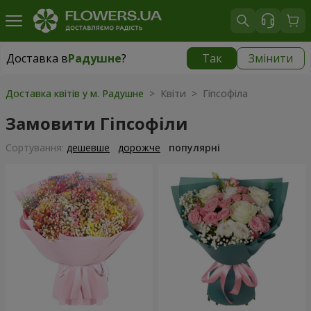
Доставка в
Радушне
?
Так
Змінити
Доставка в
Радушне
|
безкоштовно
Доставка квітів у м. Радушне
> Квіти > Гіпсофіла
Замовити Гіпсофіли
Сортування:
дешевше
дорожче
популярні