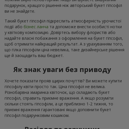
подарунок, кращого рішення ніж авторський букет гіпсофіл
ви не знайдете.
Такий букет гіпсофіл підкреслить атмосферність урочистої
події або
бізнес ланча
та допоможе внести особисті нотки
у квіткову композицію. Довіртесь вибору флористів або
надайте власні побажання з оформлення на букет гіпсофіл,
щоб отримати найкращий результат. А з урахуванням того,
що гілка гіпсофіли ціна невелика, таке дизайнерське рішення
ще й заощадить ваш бюджет.
Як знак уваги без приводу
Хочете показати прояв щирих почуттів? Ви можете купити
гіпсофілу квіти просто так. Ціна гіпсофіл не велика.
Різнобарвна хмаринка квіточок, що складають букет
гіпсофіл, справить приємне враження. А якщо розуміти
скільки стоять гіпсофіли, а це приблизно 1-2 тижня, то
приємні враження гарантовані якщо доповнити букет
гіпсофіл подарунковим кошиком.