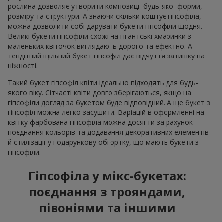
рослина дозволяє утворити композиції будь-якої форми,
розміру та структури. А знаючи скільки коштує гіпсофіла,
можна дозволити собі дарувати букети гіпсофіли щодня.
Великі букети гіпсофіли схожі на гігантські хмаринки з
маленьких квіточок виглядають дорого та ефектно. А
тендітний щільний букет гіпсофіл дає відчуття затишку на
ніжності.
Такий букет гіпсофіл квіти ідеально підходять для будь-
якого віку. Сітчасті квіти довго зберігаються, якщо на
гіпсофіли догляд за букетом буде відповідний. А ще букет з
гіпсофіл можна легко засушити. Варіацій в оформленні на
квітку фарбована гіпсофіла можна досягти за рахунок
поєднання кольорів та додавання декоративних елементів
й стилізації у подарункову обгортку, що мають букети з
гіпсофіли.
Гіпсофіла у мікс-букетах:
поєднання з трояндами,
півоніями та іншими