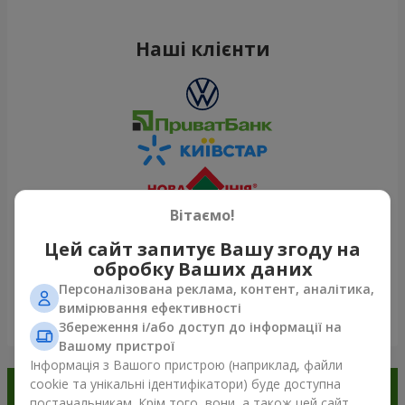
Наші клієнти
Вітаємо!
Цей сайт запитує Вашу згоду на
обробку Ваших даних
Персоналізована реклама, контент, аналітика,
вимірювання ефективності
Переглянути все
Збереження і/або доступ до інформації на
Вашому пристрої
Інформація з Вашого пристрою (наприклад, файли
cookie та унікальні ідентифікатори) буде доступна
Замовляйте в додатку
постачальникам. Крім того, вони, а також цей сайт