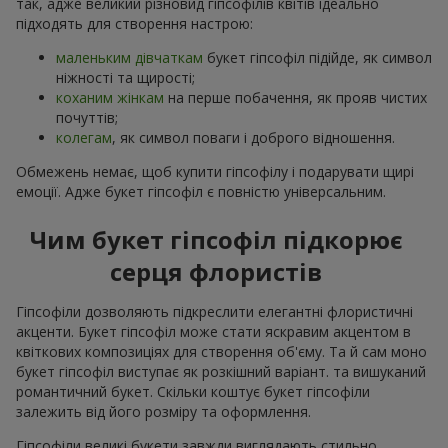
так, адже великий різновид гіпсофілів квітів ідеально
підходять для створення настрою:
маленьким дівчаткам
букет гіпсофіл підійде, як символ
ніжності та щирості;
коханим жінкам
на перше побачення, як прояв чистих
почуттів;
колегам
, як символ поваги і доброго відношення.
Обмежень немає, щоб купити гіпсофілу і подарувати щирі
емоції. Адже букет гіпсофіл є повністю універсальним.
Чим букет гіпсофіл підкорює
серця флористів
Гіпсофіли дозволяють підкреслити елегантні флористичні
акценти. Букет гіпсофіл може стати яскравим акцентом в
квіткових композиціях для створення об'єму. Та й сам моно
букет гіпсофіл виступає як розкішний варіант. та вишуканий
романтичний букет. Скільки коштує букет гіпсофіли
залежить від його розміру та оформлення.
Гіпсофіли великі букети завжди виглядають стильно,