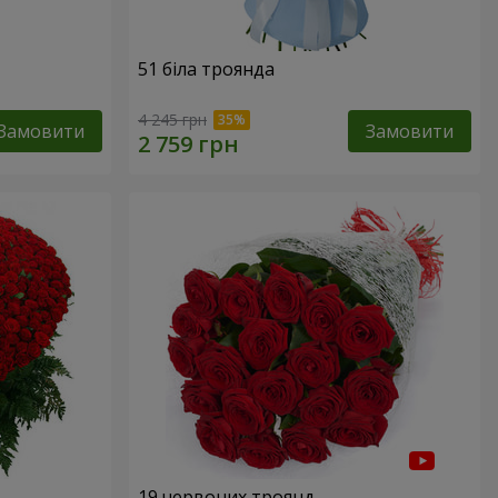
51 біла троянда
4 245 грн
Замовити
Замовити
19 червоних троянд