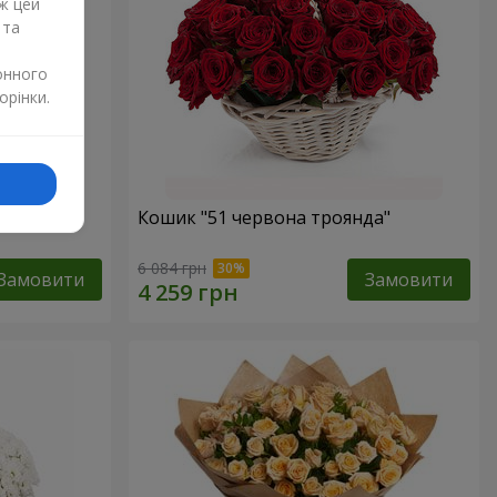
ж цей
 та
онного
орінки.
Кошик "51 червона троянда"
6 084 грн
Замовити
Замовити