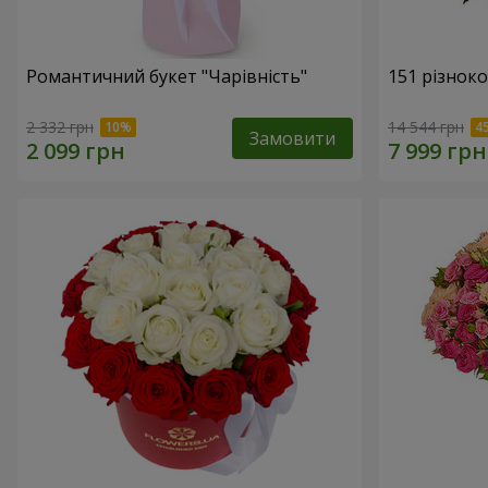
Романтичний букет "Чарівність"
151 різнок
2 332 грн
14 544 грн
Замовити