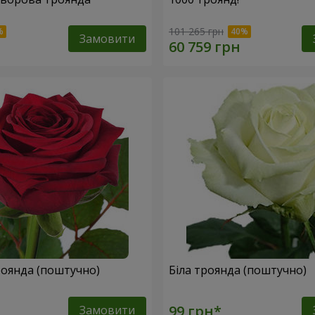
101 265 грн
Замовити
оянда (поштучно)
Біла троянда (поштучно)
Замовити