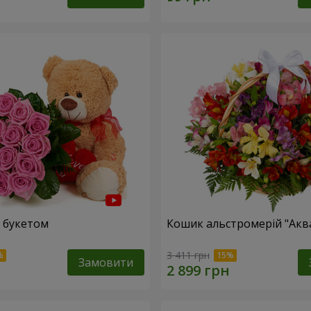
 букетом
Кошик альстромерій "Акв
3 411 грн
Замовити