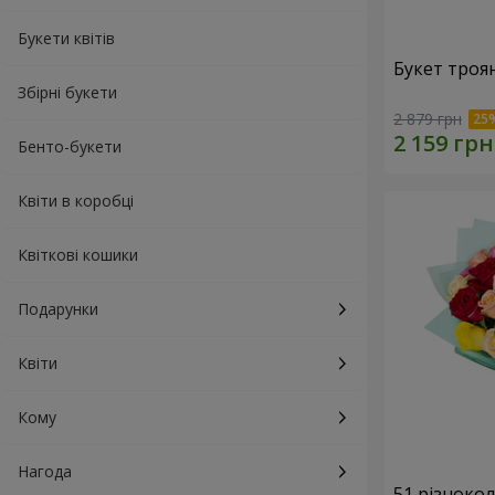
Букети квітів
Букет троя
Збірні букети
2 879 грн
Бенто-букети
Квіти в коробці
Квіткові кошики
Подарунки
Квіти
Кому
Нагода
51 різноко