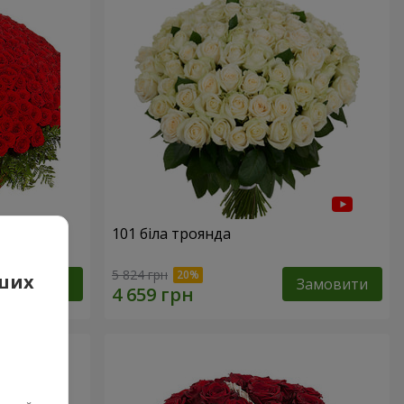
101 біла троянда
5 824 грн
аших
Замовити
Замовити