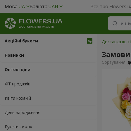
Мова:
UA
Валюта:
UAH
Все про Flowers.u
Акційні букети
Доставка квіт
Замови
Новинки
Сортування:
д
Оптові ціни
ХІТ продажів
Квіти коханій
День народження
Букети тижня