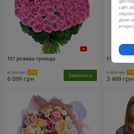
ідентиф
сайт а
обробля
Деякі 
інтерес
101 рожева троянда
51 рожева 
8 132 грн
5 383 грн
Замовити