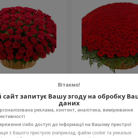
а троянда
501 червона троянда
Вітаємо!
58 362 грн
 сайт запитує Вашу згоду на обробку В
Замовити
даних
рсоналізована реклама, контент, аналітика, вимірювання
ективності
ереження і/або доступ до інформації на Вашому пристрої
ція з Вашого пристрою (наприклад, файли cookie та унікальні