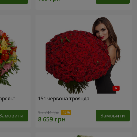
арель"
151 червона троянда
15 744 грн
Замовити
Замовити