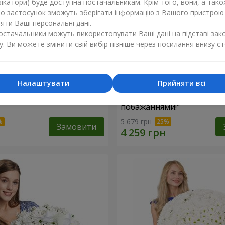
ікатори) буде доступна постачальникам. Крім того, вони, а тако
бо застосунок зможуть зберігати інформацію з Вашого пристрою
ти Ваші персональні дані.
постачальники можуть використовувати Ваші дані на підставі зак
у. Ви можете змінити свій вибір пізніше через посилання внизу ст
Налаштувати
Прийняти всі
троянда
Кошик "З найкращими
побажаннями!"
5 679 грн
Замовити