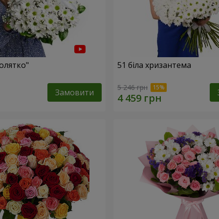
олятко"
51 біла хризантема
5 246 грн
Замовити