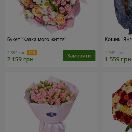
Букет "Казка мого життя"
Кошик "Янг
2 399 грн
1 949 грн
Замовити