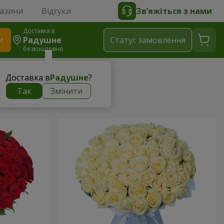
газини
Відгуки
Зв’яжіться з нами
Доставка в
и
Радушне
Статус замовлення
безкоштовно
Доставка в
Радушне
?
ни
Так
Змінити