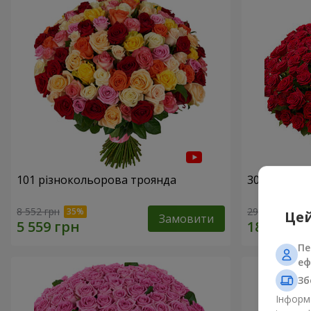
101 різнокольорова троянда
301 червон
8 552 грн
29 229 грн
Цей
Замовити
Пе
еф
Зб
Інформа