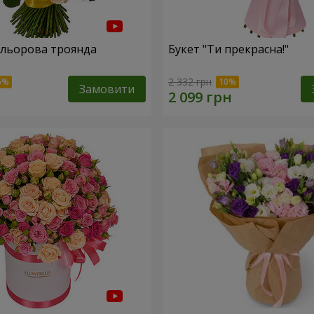
ольорова троянда
Букет "Ти прекрасна!"
2 332 грн
Замовити