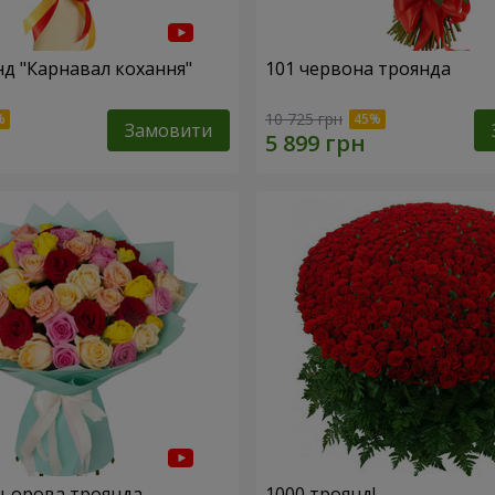
нд "Карнавал кохання"
101 червона троянда
10 725 грн
Замовити
льорова троянда
1000 троянд!