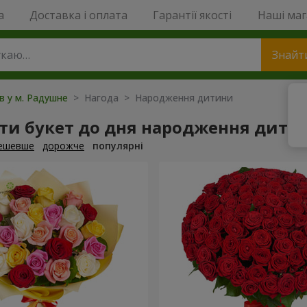
a
Доставка і оплата
Гарантії якості
Наші ма
Знайт
ів у м. Радушне
> Нагода > Народження дитини
ти букет до дня народження дити
ешевше
дорожче
популярні