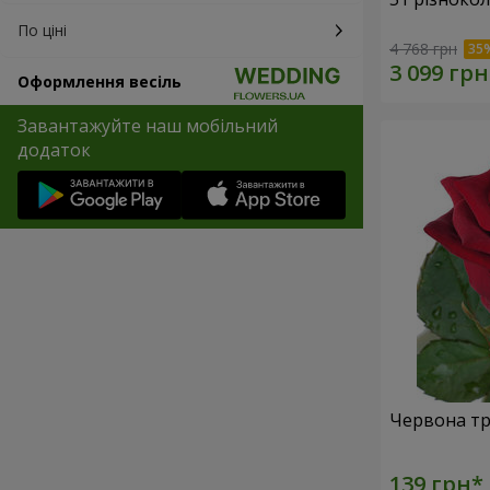
По ціні
4 768 грн
Оформлення весіль
Завантажуйте наш мобільний
додаток
Червона тр