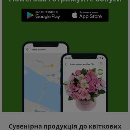
Сувенірна продукція до квіткових