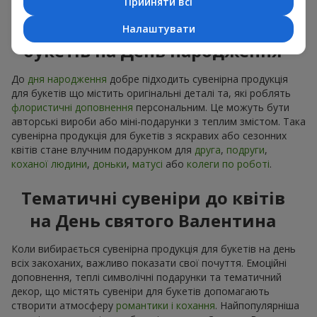
Прийняти всі
Сувенірна продукція до
Налаштувати
букетів на День народження
До
дня народження
добре підходить сувенірна продукція
для букетів що містить оригінальні деталі та, які роблять
флористичні доповнення
персональним. Це можуть бути
авторські вироби або міні-подарунки з теплим змістом. Така
сувенірна продукція для букетів з яскравих або сезонних
квітів стане влучним подарунком для
друга
,
подруги
,
коханої людини
,
доньки
,
матусі
або
колеги по роботі
.
Тематичні сувеніри до квітів
на День святого Валентина
Коли вибирається сувенірна продукція для букетів на день
всіх закоханих, важливо показати свої почуття. Емоційні
доповнення, теплі символічні подарунки та тематичний
декор, що містять сувеніри для букетів допомагають
створити атмосферу
романтики і кохання
. Найпопулярніша