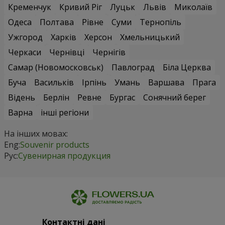
Кременчук
Кривий Ріг
Луцьк
Львів
Миколаїв
Одеса
Полтава
Рівне
Суми
Тернопіль
Ужгород
Харків
Херсон
Хмельницький
Черкаси
Чернівці
Чернігів
Самар (Новомосковськ)
Павлоград
Біла Церква
Буча
Васильків
Ірпінь
Умань
Варшава
Прага
Відень
Берлін
Ревне
Бургас
Сонячний берег
Варна
інші регіони
На інших мовах:
Eng:
Souvenir products
Рус:
Сувенирная продукция
Контактні дані