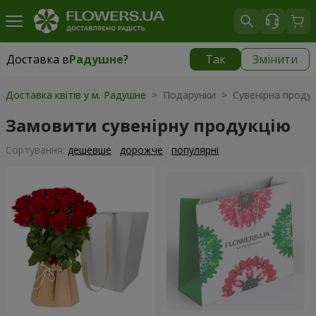
Доставка в
Радушне
?
Так
Змінити
Доставка в
Радушне
|
безкоштовно
Доставка квітів у м. Радушне
> Подарунки > Сувенірна продук
Замовити сувенірну продукцію
Сортування:
дешевше
дорожче
популярні