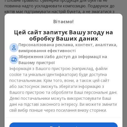
Головне правило: сувенірна продукція для букетів не
повинна надто ускладнювати композицію. Подарунок до
квітів має підтримувати настрій букета, а не змагатися з
ним. Для ніжних композицій підійде сувенірна продукція для
Вітаємо!
букетів, як легкі символічні додатки та легкі елементи
декору. Це може бути
тортик
або
маленька м’яка іграшка
.
Цей сайт запитує Вашу згоду на
Для яскравих є сенс використати більш сміливі додаткові
обробку Ваших даних
акценти, як вишукані
цукерки
чи дорогі сувеніри.
Персоналізована реклама, контент, аналітика,
Сувенірна продукція для букетів повинна вибиратись,
вимірювання ефективності
враховуючи й привід, і людину, якій адресований подарунок.
Збереження і/або доступ до інформації на
Якщо сумніваєтесь, яка сувенірна продукція для букетів вам
Вашому пристрої
потрібна — обирайте універсальні маленькі приємності,
Інформація з Вашого пристрою (наприклад, файли
широкий вибір яких знайдеться у нашому каталозі.
cookie та унікальні ідентифікатори) буде доступна
постачальникам. Крім того, вони, а також цей сайт
Сувеніри до букетів на різні свята
або застосунок зможуть зберігати інформацію з
Вашого пристрою та обробляти Ваші персональні дані.
Свято задає настрій, а сувенірна продукція для букетів його
Деякі постачальники можуть використовувати Ваші
підкреслює. Саме тому сувеніри для квітів часто обирають з
дані на підставі законного інтересу. Ви можете змінити
урахуванням дати та події. В нашому асортименті
свій вибір пізніше через посилання внизу сторінки.
знайдеться сувенірна продукція для букетів, що підійде до
будь-якого свята і може бути розрахована на будь-який
бюджет.