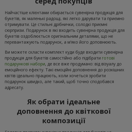
серед покупців
Найчастіше клієнтами обирається сувенірна продукція для
букетів, як маленькі радощі, які легко дарувати та приємно
отримувати. Це стильні дрібнички, солодкі приємні
сюрпризи. Подарунок в які входить сувенірна продукція для
букетів оздоблюється оригінальним деталями, що не
перевантажують подарунок, а м’яко його доповнюють.
Ви можете скласти комплект куди буде входити сувенірна
продукція для букетів самостійно або підібрати
готові
подарункові набори
, де все вже продумано: від візуалу до
емоційного ефекту. Такі емоційні доповнення до розкішних
квітів ідеально працюють, коли хочеться зробити
подарунок швидко, але такий, щоб точно сподобався
адресату.
Як обрати ідеальне
доповнення до квіткової
композиції