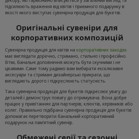
декору, які гармонійно вписуються у загальний вигляд та
підсилюють враження від квітів і приємного подарунку в
якості якого виступає сувенірна продукція для букетів.
Оригінальні сувеніри для
корпоративних композицій
Сувенірна продукція для квітів на
корпоративних заходах
має виглядати доречно, стримано, стильно і професійно.
Втім, банальні доповнення можуть бути скучними і не
цікавими. Саме тому радимо вам вибирати ексклюзивні
аксесуари та стримані дизайнерські прикраси, що
виглядають дорого і підкреслюють статусність.
Така сувенірна продукція для букетів підкреслює увагу до
деталей і демонструє повагу до отримувача. Вона добре
працює у привітаннях для партнерів, клієнтів, керівників або
колег. Правильно підібрана сувенірна продукція для букетів
допомагає перетворити банальний корпоративний
подарунок на пам’ятний сувенір.
Обмежені серії та сезонні