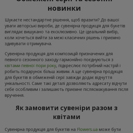
новинки
Шукаєте нестандартне рішення, щоб вразити? До вашої
уваги авторські вироби, де сувенірна продукція для букетів
виглядає вишукано та ексклюзивно. Це ідеальний вибір,
коли хочеться вийти за межі класичних рішень і приємно
здивувати отримувача.
Сувенірна продукція для композицій призначених для
певного сезонного заходу гармонійно поєднуються з
квітами певної пори року
, підкреслює потрібний настрій і
робить подарунок більш живим. А ще сувенірна продукція
для букетів в обмеженій серії завжди додає відчуття
унікальності. Саме такі деталі дозволяють адресату відчути
себе особливим і залишають приємне післясмакування після
вручення.
Як замовити сувеніри разом з
квітами
Сувенірна продукція для букетів на
Flowers.ua
може бути