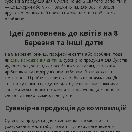
сувенірна продукція для букетів на день Святого Валентина
— це цукерки або м’які іграшки. Втім, для вас та вашої
другої половинки цей презент може нести в собі щось
особливе.
Ідеї доповнень до квітів на 8
Березня та інші дати
На 8 Березня, річниці, професійні свята або особливі події,
як
день народження дитини
, сувенірна продукція для букетів
чудово працює завдяки особливим деталям, стильним
дрібничкам та подарунковим наборам. Вони додають
святковості і роблять привітання більш продуманим. До
того ж сувенірна продукція для букетів разом з ніжними
квітами може повністю замінити подарунок до жіночого
свята чи певної символічної дати.
Сувенірна продукція до композицій
Сувенірна продукція для композицій створюється з
урахуванням масштабу і подачі. Тут важливі елементи