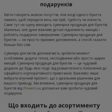
подарунків
Квіти говорять мовою почуттів. Але іноді одного букета
замало, щоб передати весь настрій, турботу чи ніжність.
Саме тут на сцену виходить сувенірна продукція для букетів.
Маленькі, але дуже важливі деталі підсилюють емоцію і
роблять подарунок завершеним. Сувенірна продукція для
букетів — не просто приємне доповнення, а спосіб сказати
більше без слів.
Сувеніри для квітів допомагають зробити момент
особливим: додати тепла, несподіванки або просто щирих
емоцій. Сувенірна продукція для букетів — це чудовий
доданок до будь-якої події: від романтичного побачення до
офіційного корпоративного привітання. Важливо лише
вибрати влучний презент, що є ідеальним рішенням для
вашого приводу. Ми впевнені, сувенірна продукція для
букетів від
Flowers.ua
допоможе вам зробити чудовий
подарунок.
Що входить до асортименту