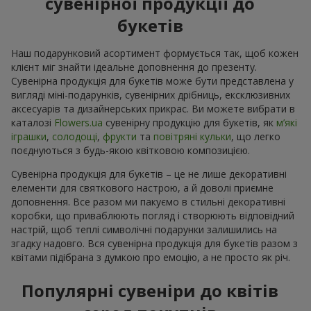
сувенірної продукції до
букетів
Наш подарунковий асортимент формується так, щоб кожен
клієнт міг знайти ідеальне доповнення до презенту.
Сувенірна продукція для букетів може бути представлена у
вигляді міні-подарунків, сувенірних дрібниць, ексклюзивних
аксесуарів та дизайнерських прикрас. Ви можете вибрати в
каталозі
Flowers.ua
cувенірну продукцію для букетів, як
м’які
іграшки
,
солодощі
,
фрукти
та
повітряні кульки
, що легко
поєднуються з будь-якою квітковою композицією.
Сувенірна продукція для букетів – це не лише декоративні
елементи для святкового настрою, а й доволі приємне
доповнення. Все разом ми пакуємо в стильні декоративні
коробки, що приваблюють погляд і створюють відповідний
настрій, щоб теплі символічні подарунки залишились на
згадку надовго. Вся сувенірна продукція для букетів разом з
квітами підібрана з думкою про емоцію, а не просто як річ.
Популярні сувеніри до квітів