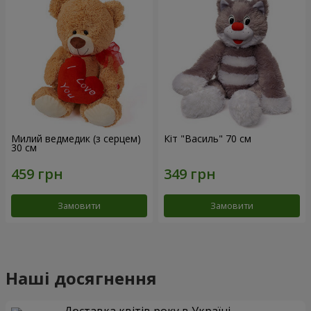
Милий ведмедик (з серцем)
Кіт "Василь" 70 см
30 см
Замовити
Замовити
Наші досягнення
Доставка квітів року в Україні