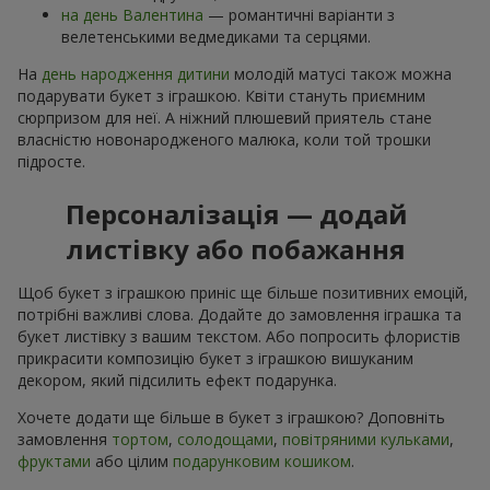
на день Валентина
— романтичні варіанти з
велетенськими ведмедиками та серцями.
На
день народження дитини
молодій матусі також можна
подарувати букет з іграшкою. Квіти стануть приємним
сюрпризом для неї. А ніжний плюшевий приятель стане
власністю новонародженого малюка, коли той трошки
підросте.
Персоналізація — додай
листівку або побажання
Щоб букет з іграшкою приніс ще більше позитивних емоцій,
потрібні важливі слова. Додайте до замовлення іграшка та
букет листівку з вашим текстом. Або попросить флористів
прикрасити композицію букет з іграшкою вишуканим
декором, який підсилить ефект подарунка.
Хочете додати ще більше в букет з іграшкою? Доповніть
замовлення
тортом
,
солодощами
,
повітряними кульками
,
фруктами
або цілим
подарунковим кошиком
.