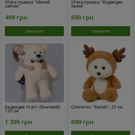
М'яка іграшка "Милий
М'яка іграшка "Ведмедик
зайчик"
Кремі"
Замовити
Замовити
Ведмедик гігант (бежевий)
Оленятко "Bambi", 23 см
120 см