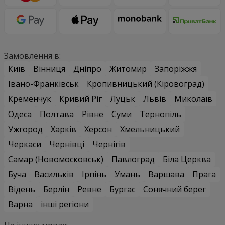
Замовлення в:
Київ
Вінниця
Дніпро
Житомир
Запоріжжя
Івано-Франківськ
Кропивницький (Кіровоград)
Кременчук
Кривий Ріг
Луцьк
Львів
Миколаїв
Одеса
Полтава
Рівне
Суми
Тернопіль
Ужгород
Харків
Херсон
Хмельницький
Черкаси
Чернівці
Чернігів
Самар (Новомосковськ)
Павлоград
Біла Церква
Буча
Васильків
Ірпінь
Умань
Варшава
Прага
Відень
Берлін
Ревне
Бургас
Сонячний берег
Варна
інші регіони