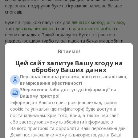
персонаж, подарунок букет з іграшкою залишає більше
спогадів.
Букет з іграшкою пасує і як для
дівчаток молодшого віку
,
так і
для коханих жінок
, і навіть
для колег по роботі
в
певних випадках. Такий подарунок букет з іграшкою
підкреслює щиру турботу, затишок та бажання зробити
людині приємно. На
flowers.ua
можна знайти різноманітні
Вітаємо!
пропозиції на будь-який смак та бюджет, щоб зробити
подарунок в м. Радушне незабутнім.
Цей сайт запитує Вашу згоду на
обробку Ваших даних
Як м’яка іграшка підкреслює
Персоналізована реклама, контент, аналітика,
емоції разом із квітами
вимірювання ефективності
Збереження і/або доступ до інформації на
Вашому пристрої
Букет з іграшкою — універсальне і завжди влучне рішення.
Таке поєднання подвоює емоції та дає можливість
Інформація з Вашого пристрою (наприклад, файли
оновлювати їх в пам’яті, кожен раз, коли плюшевий
cookie та унікальні ідентифікатори) буде доступна
приятель потрапляє у поле зору Разом букет з іграшкою
постачальникам. Крім того, вони, а також цей сайт
працюють ідеально. Квіти та іграшка створюють баланс між
або застосунок зможуть зберігати інформацію з
красою і ніжністю, а ще залишають приємний подарунок на
Вашого пристрою та обробляти Ваші персональні дані.
довгі роки.
Деякі постачальники можуть використовувати Ваші