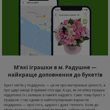
М’які іграшки в м. Радушне —
найкраще доповнення до букетів
Букет квітів у подарунок — це не про матеріальні цінності, а
про щирі емоції й приємні спогади. А що, як не м’яка іграшка
підкріплює їх і залишає в пам’яті надовго. Саме тому букет з
іграшкою став одним із найпопулярніших варіантів
подарунка — простого, щирого і дуже теплого. Коли до
квітів додається плюшевий ведмедик, зайчик чи інший