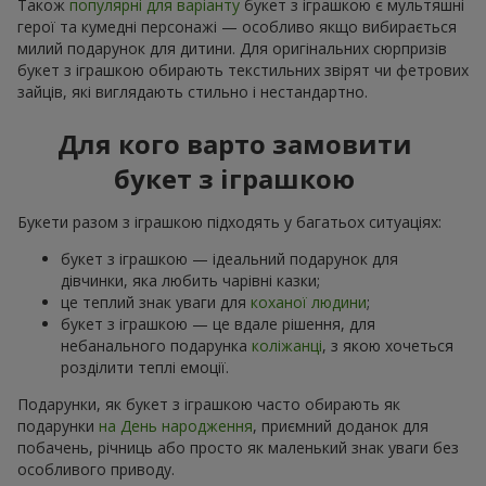
Також
популярні для варіанту
букет з іграшкою є мультяшні
герої та кумедні персонажі — особливо якщо вибирається
милий подарунок для дитини. Для оригінальних сюрпризів
букет з іграшкою обирають текстильних звірят чи фетрових
зайців, які виглядають стильно і нестандартно.
Для кого варто замовити
букет з іграшкою
Букети разом з іграшкою підходять у багатьох ситуаціях:
букет з іграшкою — ідеальний подарунок для
дівчинки, яка любить чарівні казки;
це теплий знак уваги для
коханої людини
;
букет з іграшкою — це вдале рішення, для
небанального подарунка
коліжанці
, з якою хочеться
розділити теплі емоції.
Подарунки, як букет з іграшкою часто обирають як
подарунки
на День народження
, приємний доданок для
побачень, річниць або просто як маленький знак уваги без
особливого приводу.