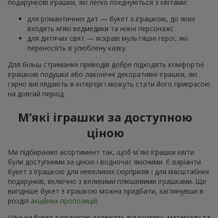
подарункові іграшки, які легко поєднуються з квітами:
для романтичних дат — букет з іграшкою, до яких
входять м’які ведмедики та ніжні персонажі;
для дитячих свят — яскраві мультяшні герої, які
переносять в улюблену казку.
Для більш стриманих приводів добре підходять комфортні
іграшкові подушки або лаконічні декоративні іграшки, які
гарно виглядають в інтер’єрі і можуть стати його прикрасою
на довгий період.
М’які іграшки за доступною
ціною
Ми підбираємо асортимент так, щоб м`які іграшки квіти
були доступними за ціною і водночас якісними. Є варіанти
букет з іграшкою для невеликих сюрпризів і для масштабних
подарунків, включно з великими плюшевими іграшками. Ще
вигідніше букет з іграшкою можна придбати, заглянувши в
розділ
акційних пропозицій
.
Ціна на букет з іграшкою залежить від розміру, матеріалу та