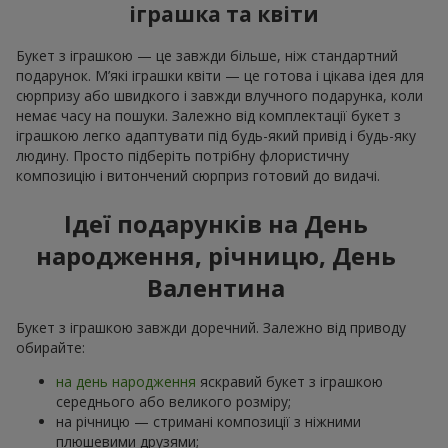
іграшка та квіти
Букет з іграшкою — це завжди більше, ніж стандартний
подарунок. М’які іграшки квіти — це готова і цікава ідея для
сюрпризу або швидкого і завжди влучного подарунка, коли
немає часу на пошуки. Залежно від комплектації букет з
іграшкою легко адаптувати під будь-який привід і будь-яку
людину. Просто підберіть потрібну флористичну
композицію і витончений сюрприз готовий до видачі.
Ідеї подарунків на День
народження, річницю, День
Валентина
Букет з іграшкою завжди доречний. Залежно від приводу
обирайте:
на день народження
яскравий букет з іграшкою
середнього або великого розміру;
на річницю — стримані композиції з ніжними
плюшевими друзями;