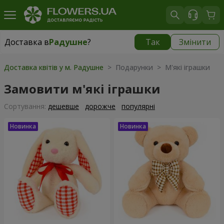
Доставка в
Радушне
?
Так
Змінити
Доставка в
Радушне
|
безкоштовно
Доставка квітів у м. Радушне
> Подарунки > М'які іграшки
Замовити м'які іграшки
Сортування:
дешевше
дорожче
популярні