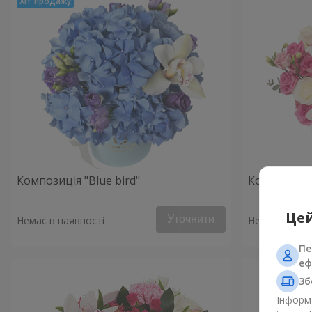
Композиція "Blue bird"
Композиція 
Цей
Уточнити
Немає в наявності
Немає в наяв
Пе
еф
Зб
Інформа