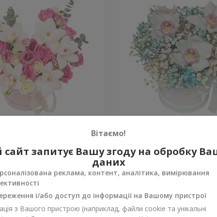
"Квітка Цісик"
Квіти в коробці "Райдужн
Вітаємо!
 сайт запитує Вашу згоду на обробку В
Уточнити
ності
Немає в наявності
даних
рсоналізована реклама, контент, аналітика, вимірювання
ективності
ереження і/або доступ до інформації на Вашому пристрої
ція з Вашого пристрою (наприклад, файли cookie та унікальні