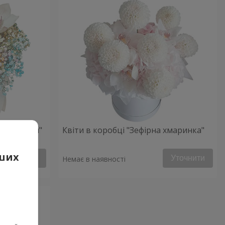
ий настрій"
Квіти в коробці "Зефірна хмаринка"
аших
Уточнити
Уточнити
Немає в наявності