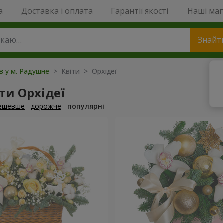
a
Доставка і оплата
Гарантії якості
Наші ма
Знайт
ів у м. Радушне
> Квіти > Орхідеї
ти Орхідеї
ешевше
дорожче
популярні