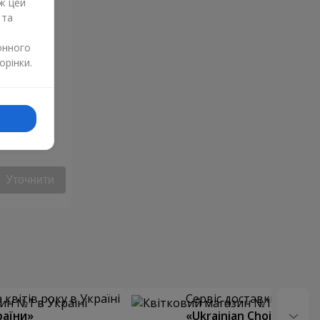
ж цей
 та
онного
орінки.
Уточнити
квітів року в Україні
Сервіс доставки квітів
раїни»
«Ukrainian Choice»