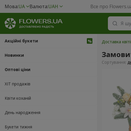
Мова:
UA
Валюта:
UAH
Все про Flowers.u
Акційні букети
Доставка квіт
Замови
Новинки
Сортування:
д
Оптові ціни
ХІТ продажів
Квіти коханій
День народження
Букети тижня