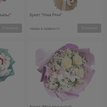
вальс"
Букет "Ніна Річчі"
Уточнити
Уточнити
Немає в наявності
Букет "Мрії принцеси"