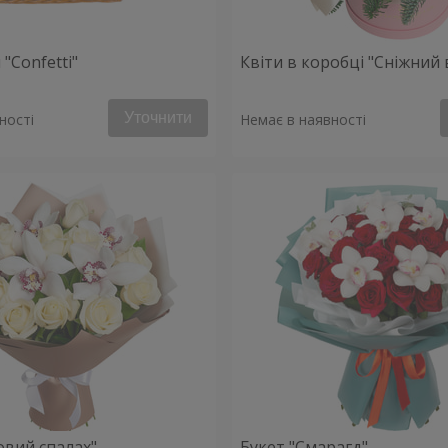
"Confetti"
Квіти в коробці "Сніжний 
Уточнити
ності
Немає в наявності
овий спалах"
Букет "Смарагд"