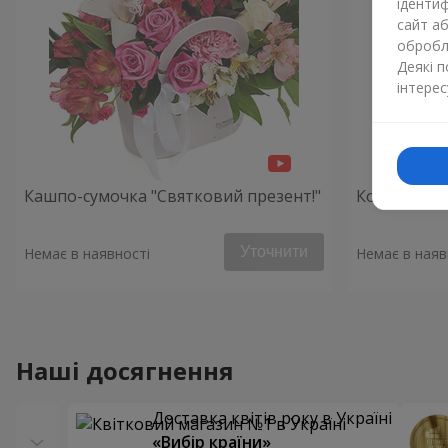
ідентиф
сайт а
обробля
Деякі 
інтерес
Кашпо-сумочка "Святковий презент!"
Композиція
Уточнити
Немає в наявності
Немає в наяв
Наші досягнення
Доставка квітів року в Україні
«Вибір країни»