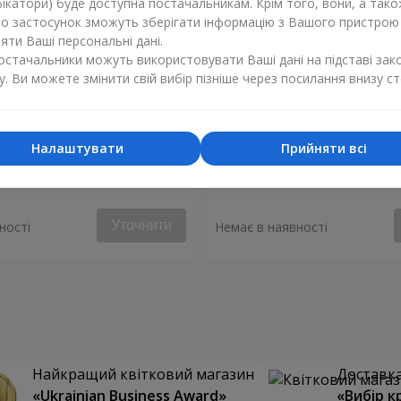
ікатори) буде доступна постачальникам. Крім того, вони, а тако
бо застосунок зможуть зберігати інформацію з Вашого пристрою
ти Ваші персональні дані.
постачальники можуть використовувати Ваші дані на підставі зак
у. Ви можете змінити свій вибір пізніше через посилання внизу ст
Налаштувати
Прийняти всі
 "Монако"
Композиція "Стукіт серця"
Уточнити
ності
Немає в наявності
Найкращий квітковий магазин
Доставка 
«Ukrainian Business Award»
«Вибір к