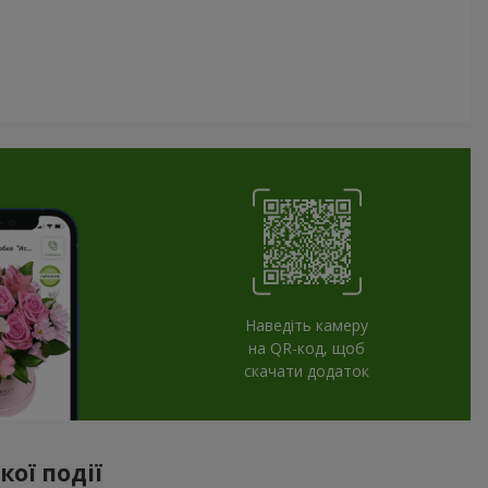
Наведіть камеру
на QR-код, щоб
скачати додаток
ої події