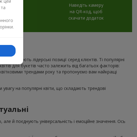
ж цей
Наведіть камеру
 та
на QR-код, щоб
скачати додаток
онного
орінки.
рік утримують лідерські позиції серед клієнтів. Ті популярні
 квітів для букетів часто залежить від багатьох факторів:
квітковими трендами року та пропонуємо вам найкращі
 увагу на популярні квіти, що складають трендові
туальні
о, але й поєднують універсальність і емоційне значення. Ось