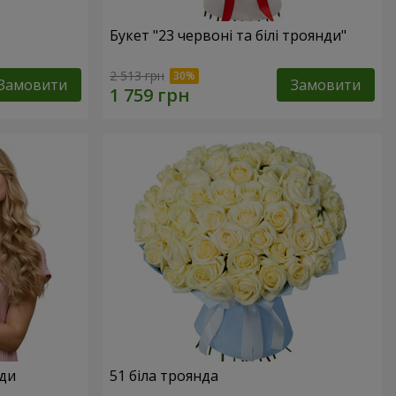
Букет "23 червоні та білі троянди"
2 513 грн
Замовити
Замовити
нди
51 біла троянда