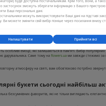
ікатори) буде доступна постачальникам. Крім того, вони, а тако
бо застосунок зможуть зберігати інформацію з Вашого пристрою
ти Ваші персональні дані.
постачальники можуть використовувати Ваші дані на підставі зак
у. Ви можете змінити свій вибір пізніше через посилання внизу ст
Популярні букети — тренди сезону
Налаштувати
Прийняти всі
ку з'являються нові популярні букети, а деякі композиції з року в 
ють особливі емоції, які залишаються в пам'яті. Вибір популярних
рою дарувальника. Саме тому на
flowers.ua
ми завжди стежимо за 
овторну атмосферу на святі, вам обов'язково потрібно звернути
лярні букети сьогодні найбільш ак
кілька безсумнівних фаворитів, які не тільки виглядають елегантн