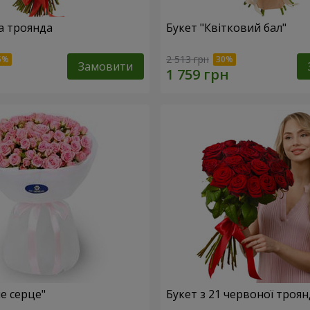
а троянда
Букет "Квітковий бал"
2 513 грн
Замовити
е серце"
Букет з 21 червоної троя