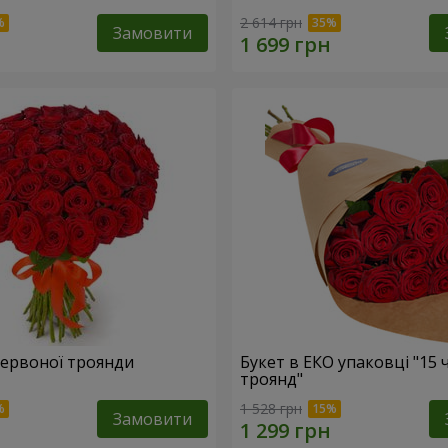
2 614 грн
Замовити
 червоної троянди
Букет в ЕКО упаковці "15
троянд"
1 528 грн
Замовити