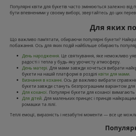
Популярні квіти для букетів часто змінюються залежно від 
бути впевненими у своєму виборі, звертайтесь до цих переві
Для яких п
Що важливо пам’ятати, обираючи популярні букети? Найкращ
побажання. Ось для яких подій найбільше обирають популярн
День народження
. Це святкування, яке неможливо уяви
радості і тепла у будь-яку урочисту атмосферу.
День матері
. Для мами завжди хочеться вибрати найк
букети на нашій платформі в розділі
квіти для мами
.
Визнання в коханні
. Ось де важливо вибрати справжній
букети завжди стануть безпрограшним варіантом для к
Для коханої
. Популярні букети для коханої вимагають 
Для дітей
. Для маленьких принцес і принців найкращи
ромашки та лілії.
Теплі емоції, виразність і незабутні моменти — все це мож
Популярн