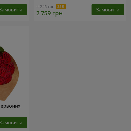
4 245 грн
Замовити
Замовити
 червоних
Замовити