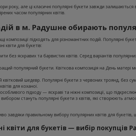
пори року, але ці класичні популярні букети завжди залишаються
рених часом популярних квітів.
одій в м. Радушне обирають популя
і композиції підходять для різноманітних подій. Популярні буке
і квіти для букетів:
ти без яскравих та барвистих квітів. Серед варіантів популярних 
ращий популярний букети. Квіткова композиція на День матері мо
 квітковий шедевр. Популярні букети з червоних троянд, без сумн
вітів для коханої.
особливого підходу — яскраві та ніжні композиції, що підкреслю
м вибором стануть популярні букети з квітів, які створюють атм
ливо завдяки правильному вибору популярних квітів для букетів,
і квіти для букетів — вибір покупців 