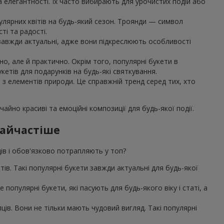
та елегантності. Їх часто вибирають для урочистих подій або
улярних квітів на будь-який сезон. Троянди — символ
ті та радості.
, завжди актуальні, адже вони підкреслюють особливості
о, але й практично. Окрім того, популярні букети в
етів для подарунків на будь-які святкування.
я з елементів природи. Це справжній тренд серед тих, хто
айно красиві та емоційні композиції для будь-якої події.
найчастіше
дів і обов'язково потрапляють у топ?
єнтів. Такі популярні букети завжди актуальні для будь-якої
популярні букети, які пасують для будь-якого віку і статі, а
ів. Вони не тільки мають чудовий вигляд. Такі популярні