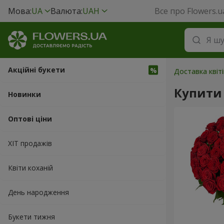
Мова:
UA
Валюта:
UAH
Все про Flowers.u
Акційні букети
Доставка квіт
Купити 
Новинки
Оптові ціни
ХІТ продажів
Квіти коханій
День народження
Букети тижня