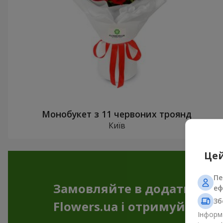
Монобукет з 11 червоних троянд
Київ
Цей
Пе
Замовляйте в додатку
еф
Зб
Flowers.ua і отримуйте бо
Інформа