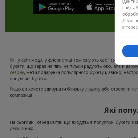
ідентиф
сайт а
обробля
Деякі 
інтерес
Як і у світі моди, у флористиці теж існують свої тренди. Щоро
букети, що зараз на піку, не тільки радують око, але й дару
сезону
, мети подарунка популярного букету і, звісно, наст
популярні букети.
Якщо ви хочете здивувати близьку людину або створити неп
композиції.
Які попу
На сьогодні, серед квітів, що входять в популярні букети є 
деякі з них: