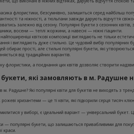
укети, що виконані в ніжних відтінках, дарують відчуття спокою 
класика флористики, безсумнівно, залишиться серед найбільш поп
гантності та ніжності, а тюльпани завжди дарують відчуття свіжос
юватись залежно від сезону. Популярні букети з сезонних квітів
шники, восени — теплі жоржини, а навесні — ніжні гіацинти.
айпоширеніші квіткові композиції виглядають не тільки естетичн
ння і виглядають дуже стильно. Це чудовий вибір популярних бук
дей обирає прості, але стильні популярні букети, які утворюютьс
зняється від традиційних варіантів.
ку флористики, а поєднання цих квітів дозволяє створити надзвич
 букети, які замовляють в м. Радушне 
в м. Радушне? Які популярні квіти для букетів не виходять з трен
ї, рожеві хризантеми — це ті квіти, які підкорили серця тисяч клі
милитися у виборі, є ідеальний варіант — універсальний букет. Це 
шки — популярні букети, що залишаються привабливими для покупц
ї краси.