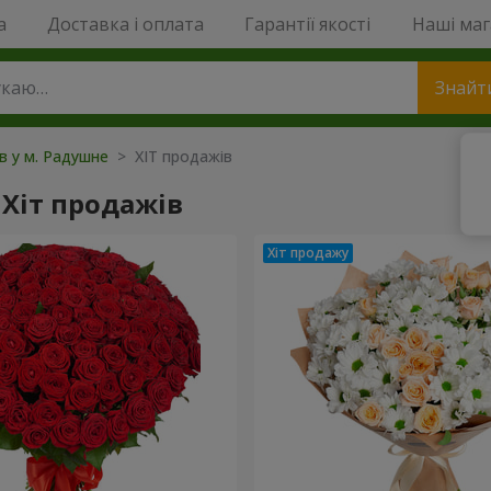
a
Доставка і оплата
Гарантії якості
Наші ма
Знайт
ів у м. Радушне
> ХІТ продажів
Хіт продажів