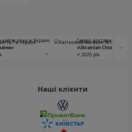
квітів року в Україні
Сервіс доставки квітів
раїни»
«Ukrainian Choice»
к
2025 рік
Наші клієнти