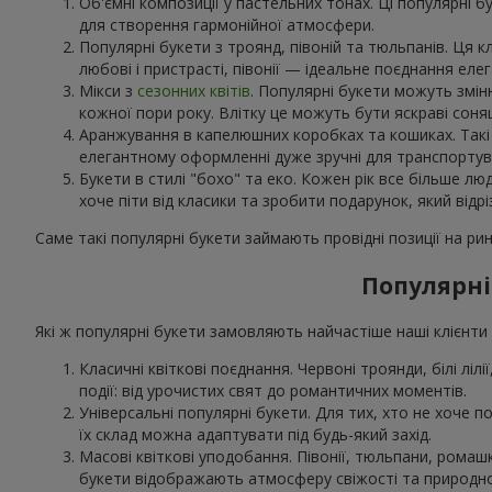
Об'ємні композиції у пастельних тонах. Ці популярні б
для створення гармонійної атмосфери.
Популярні букети з троянд, півоній та тюльпанів. Ця 
любові і пристрасті, півонії — ідеальне поєднання еле
Мікси з
сезонних квітів
. Популярні букети можуть змін
кожної пори року. Влітку це можуть бути яскраві соня
Аранжування в капелюшних коробках та кошиках. Такі н
елегантному оформленні дуже зручні для транспортува
Букети в стилі "бохо" та еко. Кожен рік все більше лю
хоче піти від класики та зробити подарунок, який відрі
Саме такі популярні букети займають провідні позиції на рин
Популярні
Які ж популярні букети замовляють найчастіше наші клієнти 
Класичні квіткові поєднання. Червоні троянди, білі лілі
події: від урочистих свят до романтичних моментів.
Універсальні популярні букети. Для тих, хто не хоче по
їх склад можна адаптувати під будь-який захід.
Масові квіткові уподобання. Півонії, тюльпани, рома
букети відображають атмосферу свіжості та природно