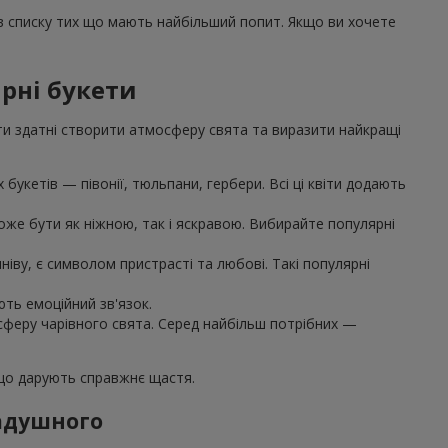
 в списку тих що мають найбільший попит. Якщо ви хочете
рні букети
ти здатні створити атмосферу свята та виразити найкращі
букетів — півонії, тюльпани, гербери. Всі ці квіти додають
же бути як ніжною, так і яскравою. Вибирайте популярні
іву, є символом пристрасті та любові. Такі популярні
ють емоційний зв'язок.
осферу чарівного свята. Серед найбільш потрібних —
 що дарують справжнє щастя.
Радушного