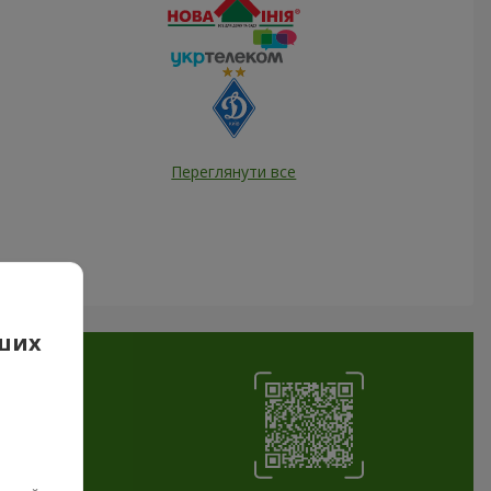
Переглянути все
аших