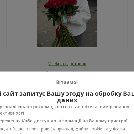
Усі фото доставок
Замовити цей товар
Вітаємо!
 сайт запитує Вашу згоду на обробку В
даних
рсоналізована реклама, контент, аналітика, вимірювання
ективності
ереження і/або доступ до інформації на Вашому пристрої
нуси
ція з Вашого пристрою (наприклад, файли cookie та унікальні