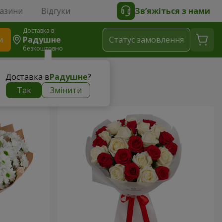
газини
Відгуки
Зв’яжіться з нами
Доставка в
и
Радушне
Статус замовлення
безкоштовно
Доставка в
Радушне
?
Так
Змінити