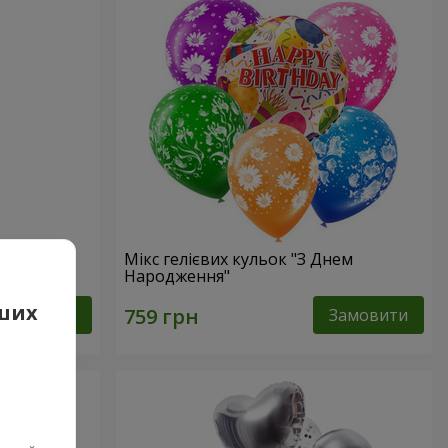
Мікс гелієвих кульок "З Днем
Народження"
аших
Замовити
Замовити