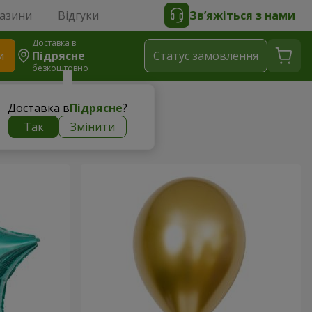
газини
Відгуки
Зв’яжіться з нами
Доставка в
и
Підрясне
Статус замовлення
безкоштовно
Доставка в
Підрясне
?
Так
Змінити