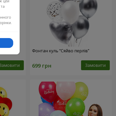
ж цей
 та
онного
орінки.
Фонтан куль “Сяйво перлів”
Замовити
Замовити