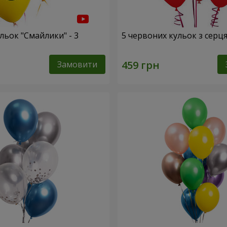
льок "Смайлики" - 3
5 червоних кульок з серц
Замовити