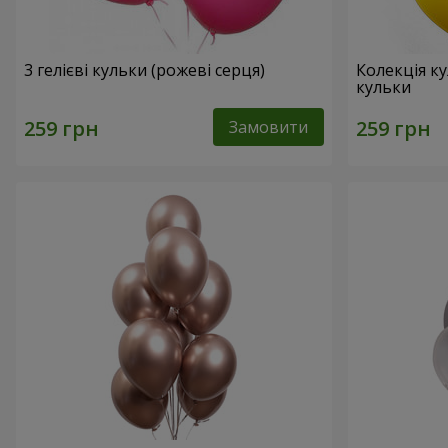
3 гелієві кульки (рожеві серця)
Колекція ку
кульки
Замовити