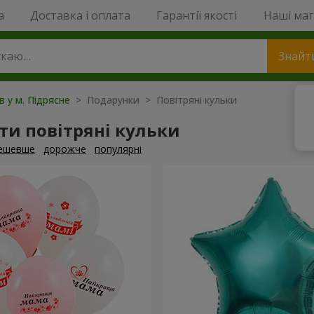
a
Доставка і оплата
Гарантії якості
Наші ма
Знайт
в у м. Підрясне
> Подарунки > Повітряні кульки
и повітряні кульки
ешевше
дорожче
популярні