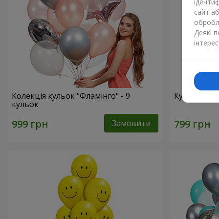
ідентиф
сайт а
обробля
Деякі 
інтерес
Колекція кульок "Фламінго" - 9
Кульки "Ци
кульок
Замовити