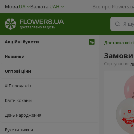
Мова:
UA
Валюта:
UAH
Все про Flowers.u
Акційні букети
Доставка квіті
Замовит
Новинки
Сортування:
д
Оптові ціни
ХІТ продажів
Квіти коханій
День народження
Букети тижня