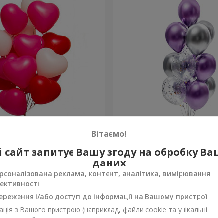
 кульок (у формі сердець)
Фонтан куль "Фантазія"
Вітаємо!
 сайт запитує Вашу згоду на обробку В
Замовити
даних
рсоналізована реклама, контент, аналітика, вимірювання
ективності
ереження і/або доступ до інформації на Вашому пристрої
ція з Вашого пристрою (наприклад, файли cookie та унікальні