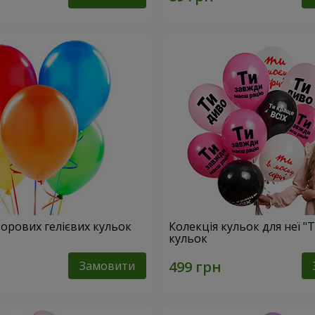
ьорових гелієвих кульок
Колекція кульок для неї "Т
кульок
Замовити