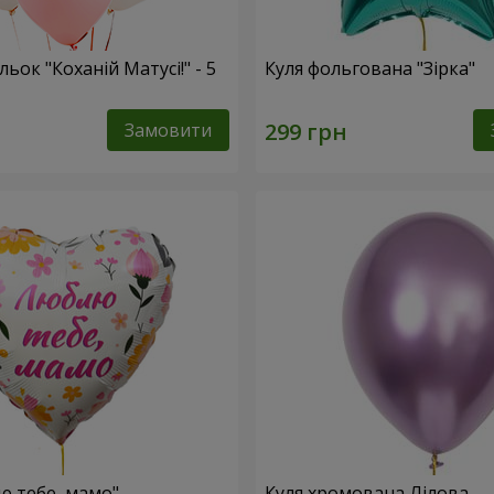
льок "Коханій Матусі!" - 5
Куля фольгована "Зірка"
Замовити
ю тебе, мамо"
Куля хромована Лілова