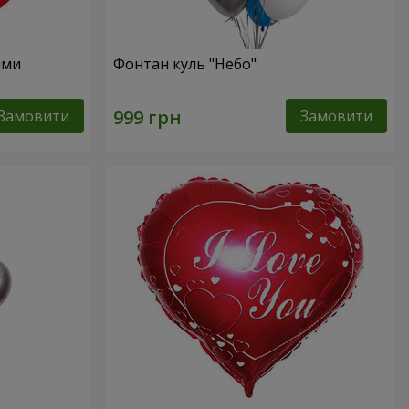
ями
Фонтан куль "Небо"
Замовити
Замовити