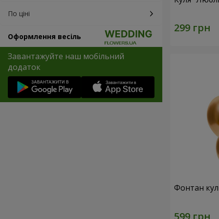
По ціні
Оформлення весіль
Завантажуйте наш мобільний
додаток
Фонтан куль