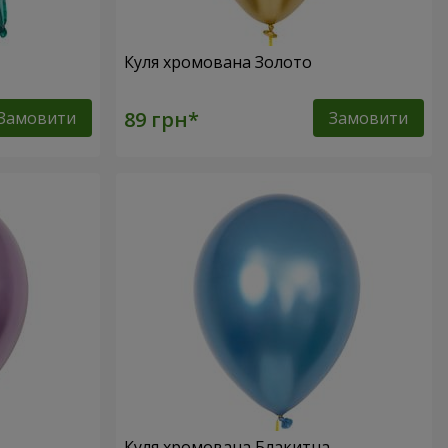
Куля хромована Золото
Замовити
Замовити
Куля хромована Блакитна