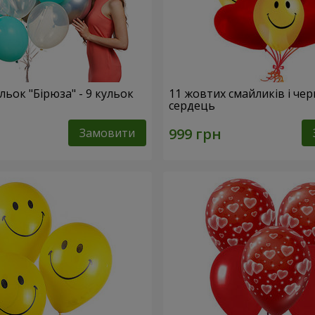
льок "Бірюза" - 9 кульок
11 жовтих смайликів і че
сердець
Замовити