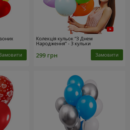
рвоних
Колекція кульок "З Днем
Народження" - 3 кульки
Замовити
Замовити