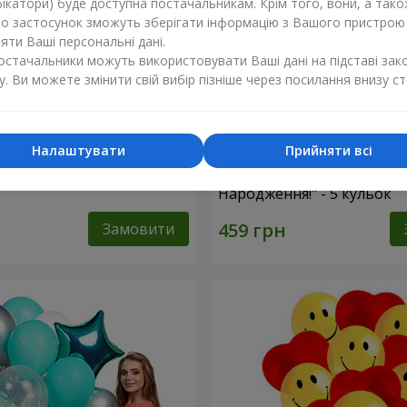
ікатори) буде доступна постачальникам. Крім того, вони, а тако
бо застосунок зможуть зберігати інформацію з Вашого пристрою
ти Ваші персональні дані.
постачальники можуть використовувати Ваші дані на підставі зак
у. Ви можете змінити свій вибір пізніше через посилання внизу ст
Налаштувати
Прийняти всі
фри"
Колекція кульок "З Днем
Народження!" - 5 кульок
Замовити