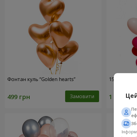
Фонтан куль “Golden hearts”
15 гелієвих
Цей
Замовити
Пе
еф
Зб
Інформа