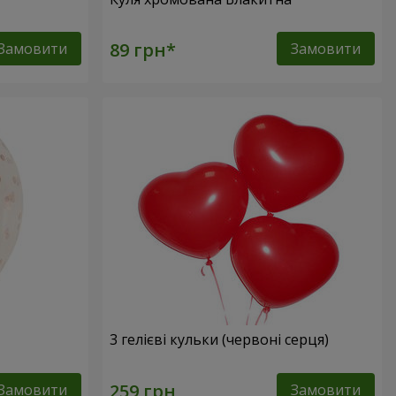
Замовити
Замовити
3 гелієві кульки (червоні серця)
Замовити
Замовити