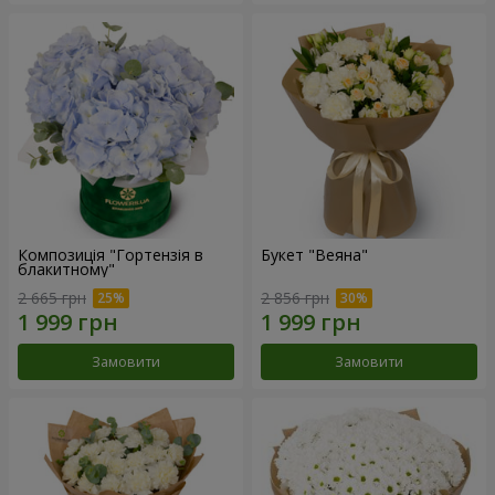
Композиція "Гортензія в
Букет "Веяна"
блакитному"
2 665 грн
2 856 грн
Замовити
Замовити