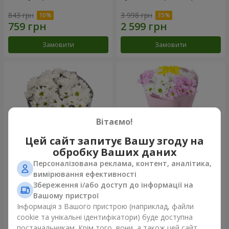
843 грн
3 998 грн
Замовити
Замовити
Вітаємо!
Цей сайт запитує Вашу згоду на
обробку Ваших даних
Персоналізована реклама, контент, аналітика,
Букет "Кіото" з 5 білих
Букет "Пори року"
вимірювання ефективності
хризантем
Збереження і/або доступ до інформації на
1 066 грн
1 199 грн
Вашому пристрої
Інформація з Вашого пристрою (наприклад, файли
cookie та унікальні ідентифікатори) буде доступна
Замовити
Замовити
постачальникам. Крім того, вони, а також цей сайт