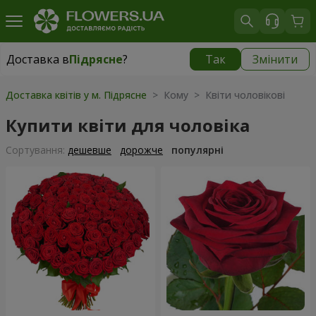
Доставка в
Підрясне
?
Так
Змінити
Доставка в
Підрясне
|
безкоштовно
Доставка квітів у м. Підрясне
> Кому > Квіти чоловікові
Купити квіти для чоловіка
Сортування:
дешевше
дорожче
популярні