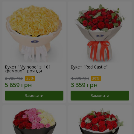
Букет "My hope" зі 101
Букет "Red Castle"
кремової троянди
8 706 грн
4 799 грн
Замовити
Замовити