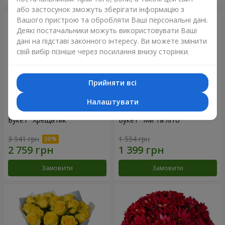
або застосунок зможуть зберігати інформацію з
Вашого пристрою та обробляти Ваші персональні дані.
Деякі постачальники можуть використовувати Ваші
дані на підставі законного інтересу. Ви можете змінити
свій вибір пізніше через посилання внизу сторінки.
Прийняти всі
Налаштувати
Букет "Хрещатик"
Букет "Ми та літо"
3 941 грн
1 554 грн
Замовити
Замовити