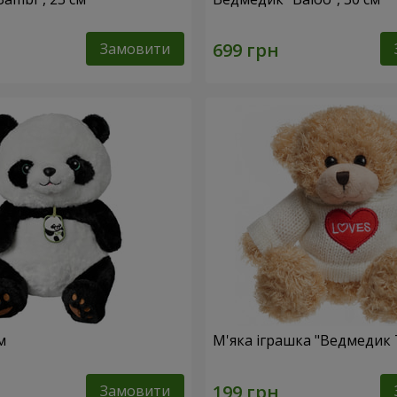
Замовити
м
М'яка іграшка "Ведмедик 
Замовити