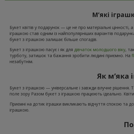
М’які іграш
Букет квітів у подарунок — це не про матеріальні цінності, а
іграшкою став одним із найпопулярніших варіантів подарунк
букет з іграшкою залишає більше спогадів.
Букет з іграшкою пасує і як для
дівчаток молодшого віку
, та
турботу, затишок та бажання зробити людині приємно. На
f
незабутнім.
Як м’яка 
Букет з іграшкою — універсальне і завжди влучне рішення. 
поле зору Разом букет з іграшкою працюють ідеально. Квіти
Приємні на дотик іграшки викликають відчуття спокою та до
іграшкою.
По