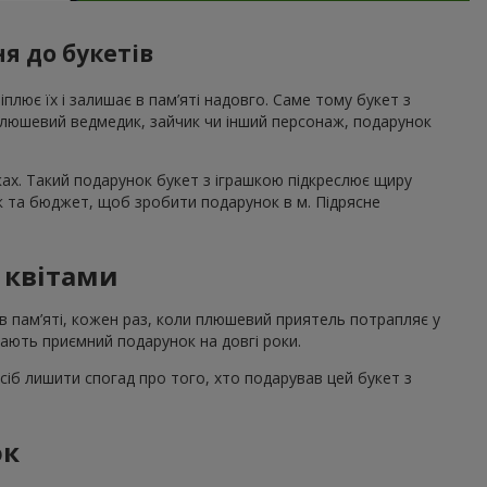
я до букетів
ріплює їх і залишає в пам’яті надовго. Саме тому букет з
 плюшевий ведмедик, зайчик чи інший персонаж, подарунок
ах. Такий подарунок букет з іграшкою підкреслює щиру
к та бюджет, щоб зробити подарунок в м. Підрясне
з квітами
в пам’яті, кожен раз, коли плюшевий приятель потрапляє у
шають приємний подарунок на довгі роки.
сіб лишити спогад про того, хто подарував цей букет з
ок