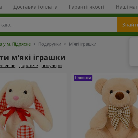
a
Доставка і оплата
Гарантії якості
Наші ма
Знайт
в у м. Підрясне
> Подарунки > М'які іграшки
и м'які іграшки
ешевше
дорожче
популярні