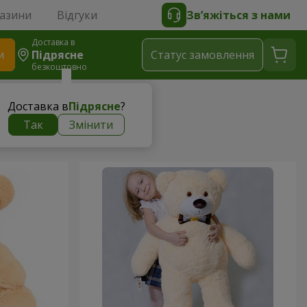
газини
Відгуки
Зв’яжіться з нами
Доставка в
и
Підрясне
Статус замовлення
безкоштовно
Доставка в
Підрясне
?
Так
Змінити