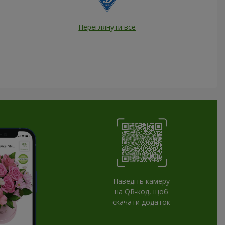
Переглянути все
Наведіть камеру
на QR-код, щоб
скачати додаток