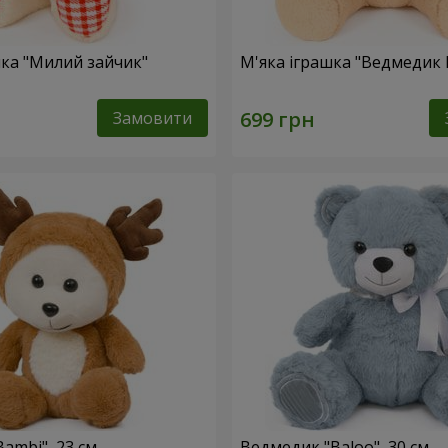
шка "Милий зайчик"
М'яка іграшка "Ведмедик 
Замовити
ambi", 23 см
Ведмедик "Baloo", 30 см