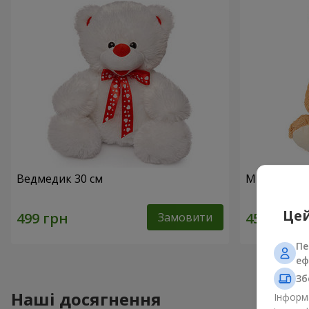
Ведмедик 30 см
Милий ведм
Цей
Замовити
Пе
еф
Зб
Наші досягнення
Інформа