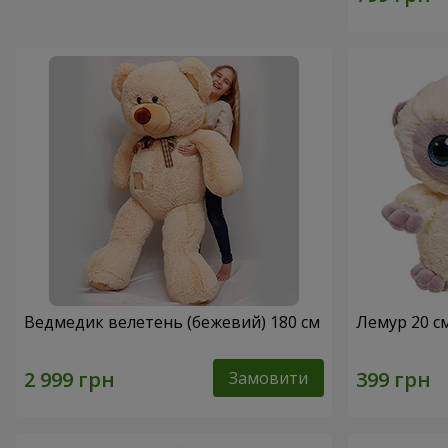
Ведмедик велетень (бежевий) 180 см
Лемур 20 с
Замовити