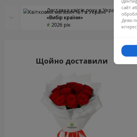
ідентиф
сайт а
Доставка квітів року в Україні
обробля
«Вибір країни»
Деякі 
2026 рік
інтерес
Щойно доставили