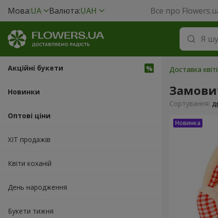
Мова:
UA
Валюта:
UAH
Все про Flowers.u
Акційні букети
Доставка квіті
Замовит
Новинки
Сортування:
д
Оптові ціни
ХІТ продажів
Квіти коханій
День народження
Букети тижня