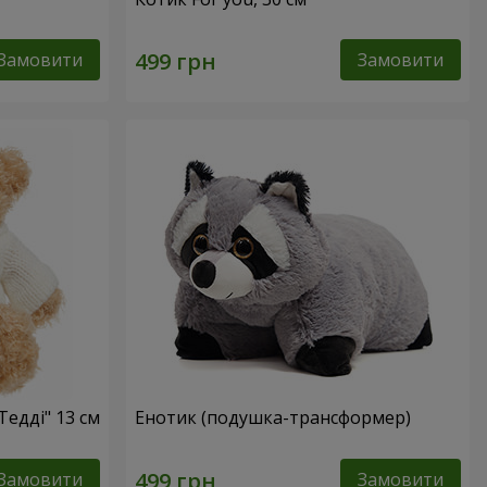
Замовити
Замовити
Тедді" 13 см
Енотик (подушка-трансформер)
Замовити
Замовити