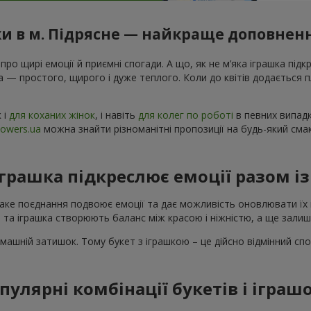
ки в м. Підрясне — найкраще доповненн
 про щирі емоції й приємні спогади. А що, як не м’яка іграшка підк
а — простого, щирого і дуже теплого. Коли до квітів додається
к і
для коханих жінок
, і навіть
для колег по роботі
в певних випадк
lowers.ua
можна знайти різноманітні пропозиції на будь-який сма
іграшка підкреслює емоції разом і
Таке поєднання подвоює емоції та дає можливість оновлювати їх 
 та іграшка створюють баланс між красою і ніжністю, а ще зали
машній затишок. Тому букет з іграшкою – це дійсно відмінний спо
пулярні комбінації букетів і іграш