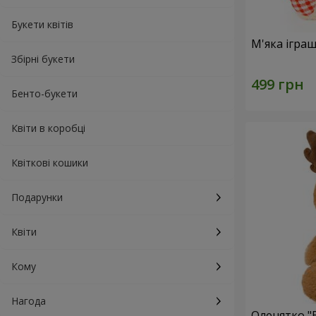
Букети квітів
М'яка ігра
Збірні букети
Бенто-букети
Квіти в коробці
Квіткові кошики
Подарунки
Квіти
Кому
Нагода
Оленятко "B