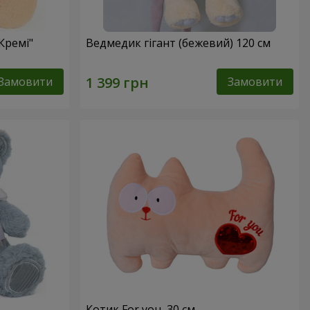
Кремі"
Ведмедик гігант (бежевий) 120 см
Замовити
Замовити
Котик For you, 30 см