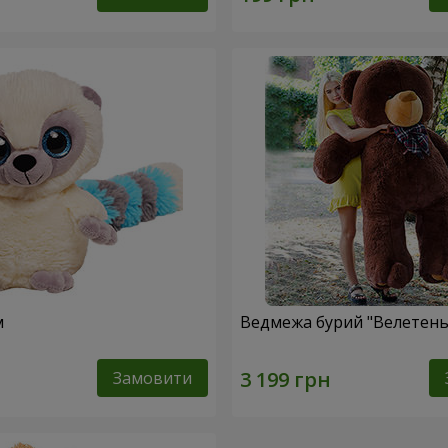
м
Ведмежа бурий "Велетень"
Замовити