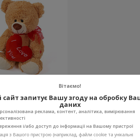
едик (з серцем) 30 см
Вітаємо!
 сайт запитує Вашу згоду на обробку В
Замовити
даних
рсоналізована реклама, контент, аналітика, вимірювання
ективності
ереження і/або доступ до інформації на Вашому пристрої
ція з Вашого пристрою (наприклад, файли cookie та унікальні