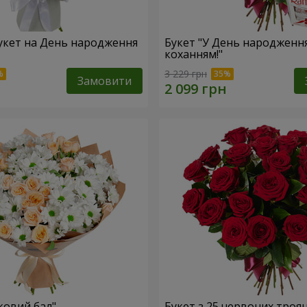
укет на День народження
Букет "У День народження
коханням!"
3 229 грн
Замовити
ковий бал"
Букет з 25 червоних троя