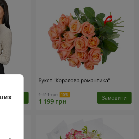
вона
Букет "Коралова романтика"
1 411 грн
аших
Замовити
Замовити