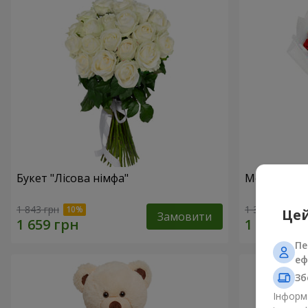
Букет "Лісова німфа"
Монобукет 
1 843 грн
1 374 грн
Цей
Замовити
Пе
еф
Зб
Інформа