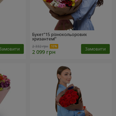
Букет"15 різнокольорових
хризантем!"
2 332 грн
Замовити
Замовити