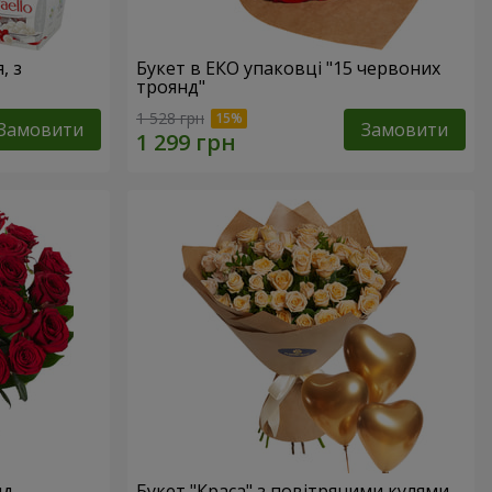
, з
Букет в ЕКО упаковці "15 червоних
троянд"
1 528 грн
Замовити
Замовити
нд
Букет "Краса" з повітряними кулями