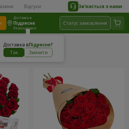
газини
Відгуки
Зв’яжіться з нами
Доставка в
и
Підрясне
Статус замовлення
безкоштовно
Доставка в
Підрясне
?
Так
Змінити