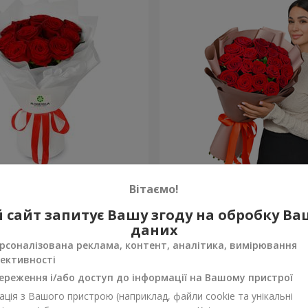
з 11 червоних троянд
Букет в упаковці "21 чер
Вітаємо!
троянда!"
2 374 грн
 сайт запитує Вашу згоду на обробку В
Замовити
даних
рсоналізована реклама, контент, аналітика, вимірювання
ективності
ереження і/або доступ до інформації на Вашому пристрої
ція з Вашого пристрою (наприклад, файли cookie та унікальні