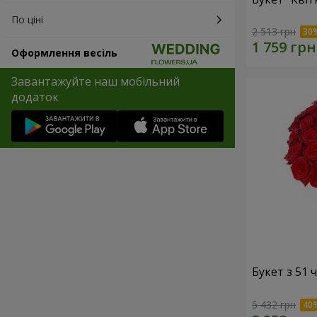
По ціні
2 513 грн
Оформлення весіль
Завантажуйте наш мобільний
додаток
Букет з 51
5 432 грн