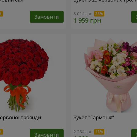
3 014 грн
Замовити
 червоної троянди
Букет "Гармонія"
2 234 грн
Замовити