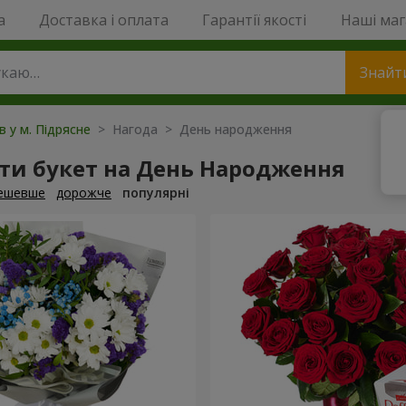
a
Доставка і оплата
Гарантії якості
Наші ма
Знайт
в у м. Підрясне
> Нагода > День народження
ти букет на День Народження
ешевше
дорожче
популярні