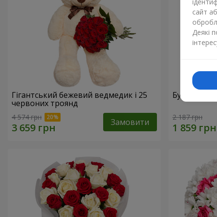
ідентиф
сайт а
обробля
Деякі 
інтерес
Гігантський бежевий ведмедик і 25
Букет з 21
червоних троянд
4 574 грн
2 187 грн
Замовити