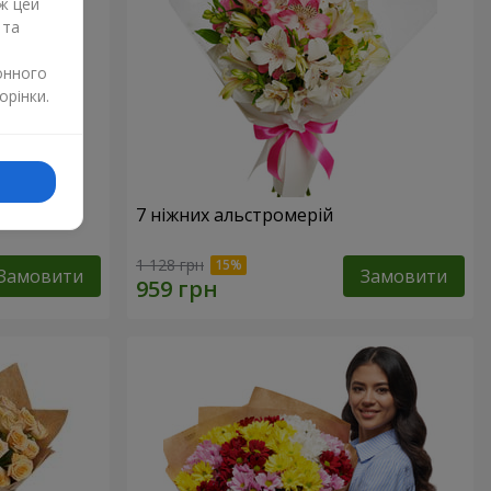
ж цей
 та
онного
орінки.
7 ніжних альстромерій
1 128 грн
Замовити
Замовити