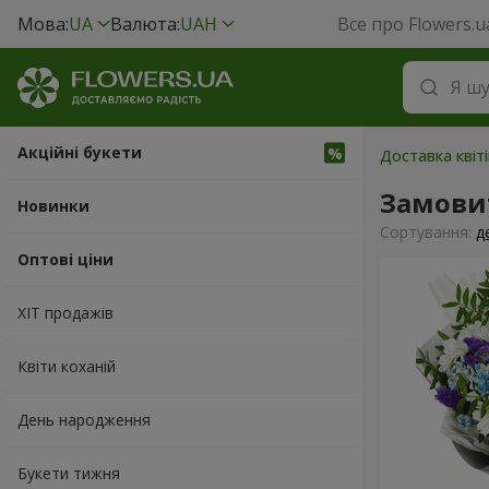
Мова:
UA
Валюта:
UAH
Все про Flowers.u
Акційні букети
Доставка квіті
Замови
Новинки
Сортування:
д
Оптові ціни
ХІТ продажів
Квіти коханій
День народження
Букети тижня