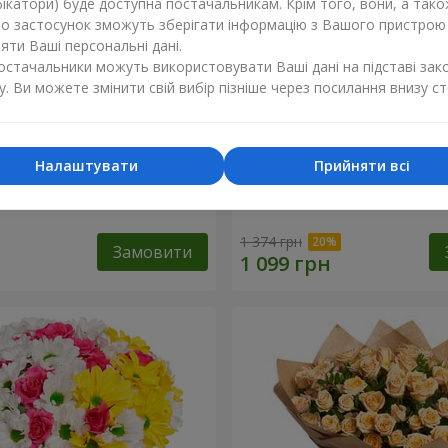
ікатори) буде доступна постачальникам. Крім того, вони, а тако
бо застосунок зможуть зберігати інформацію з Вашого пристрою
ти Ваші персональні дані.
постачальники можуть використовувати Ваші дані на підставі зак
у. Ви можете змінити свій вибір пізніше через посилання внизу ст
Налаштувати
Прийняти всі
 кремової троянди
Букет "Яскраві сонечка!"
1 374 грн
Замовити