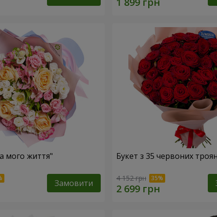
ка мого життя"
Букет з 35 червоних троя
4 152 грн
Замовити