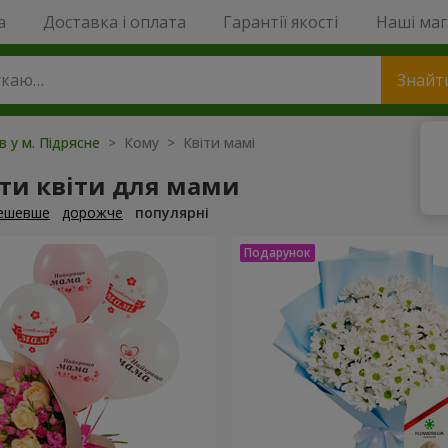
a
Доставка і оплата
Гарантії якості
Наші ма
Знайт
в у м. Підрясне
> Кому > Квіти мамі
ти квіти для мами
ешевше
дорожче
популярні