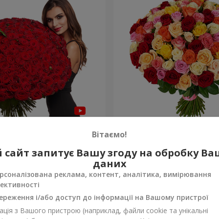
а троянда
101 різнокольорова троя
Вітаємо!
9 168 грн
 сайт запитує Вашу згоду на обробку В
Замовити
даних
рсоналізована реклама, контент, аналітика, вимірювання
ективності
ереження і/або доступ до інформації на Вашому пристрої
ція з Вашого пристрою (наприклад, файли cookie та унікальні