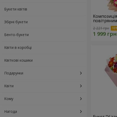
Букети квітів
Композиція
повітряним
Збірні букети
2 221 грн
Бенто-букети
Квіти в коробці
Квіткові кошики
Подарунки
Квіти
Кому
Нагода
Букет "У зах