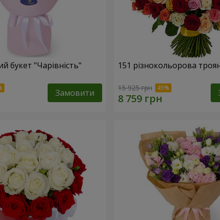
й букет "Чарівність"
151 різнокольорова троя
15 925 грн
Замовити