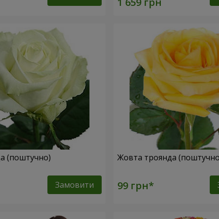
да (поштучно)
Жовта троянда (поштучн
Замовити