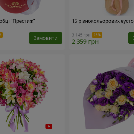
обці "Престиж"
15 різнокольорових еуст
3 145 грн
Замовити