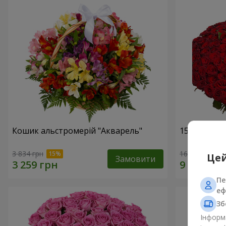
Кошик альстромерій "Акварель"
151 червон
3 834 грн
16 653 грн
Цей
Замовити
Пе
еф
Зб
Інформа