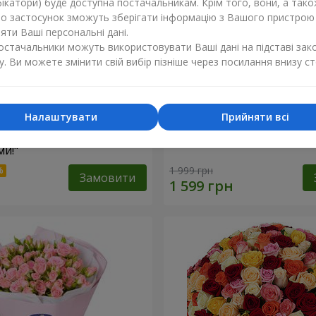
ікатори) буде доступна постачальникам. Крім того, вони, а тако
бо застосунок зможуть зберігати інформацію з Вашого пристрою
ти Ваші персональні дані.
постачальники можуть використовувати Ваші дані на підставі зак
у. Ви можете змінити свій вибір пізніше через посилання внизу ст
Налаштувати
Прийняти всі
найкращими
Кошик "Янголятко"
и!"
1 999 грн
Замовити