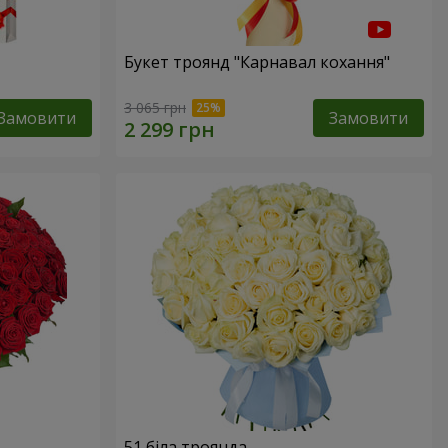
Букет троянд "Карнавал кохання"
3 065 грн
Замовити
Замовити
51 біла троянда