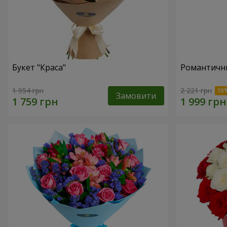
Букет "Краса"
Романтични
1 954 грн
2 221 грн
Замовити