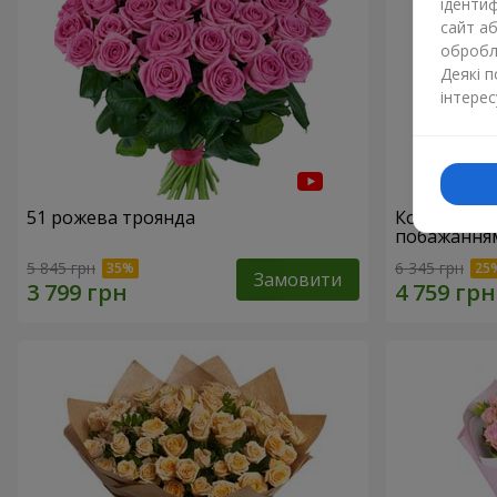
ідентиф
сайт а
обробля
Деякі 
інтерес
51 рожева троянда
Кошик "З 
побажанням
5 845 грн
6 345 грн
Замовити