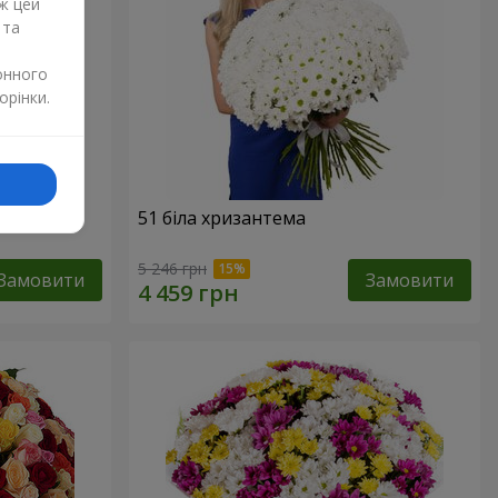
ж цей
 та
онного
орінки.
51 біла хризантема
5 246 грн
Замовити
Замовити