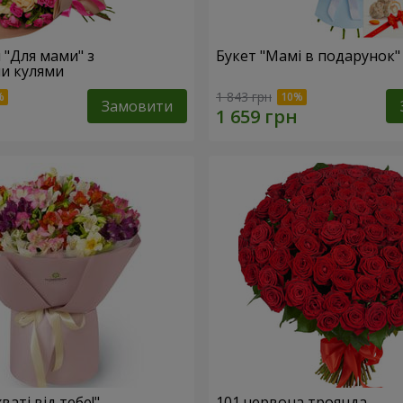
 "Для мами" з
Букет "Мамі в подарунок"
и кулями
1 843 грн
Замовити
ваті від тебе!"
101 червона троянда