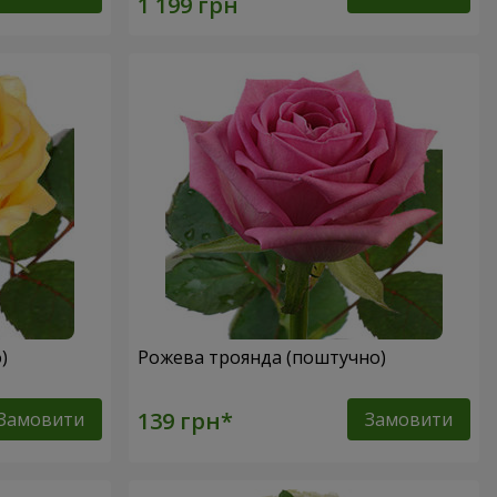
о)
Рожева троянда (поштучно)
Замовити
Замовити