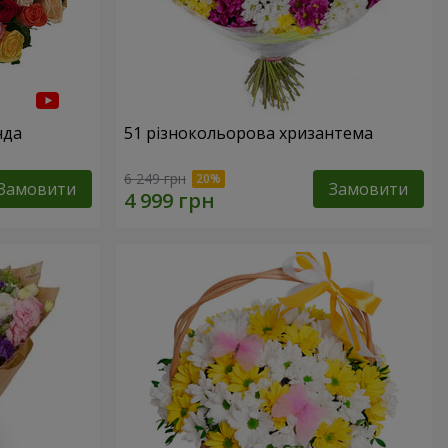
нда
51 різнокольорова хризантема
6 249 грн
Замовити
Замовити