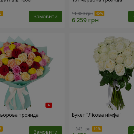
11 380 грн
Замовити
льорова троянда
Букет "Лісова німфа"
1 843 грн
Замовити