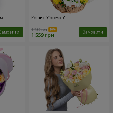
ом
Кошик "Сонечко"
1 732 грн
Замовити
Замовити