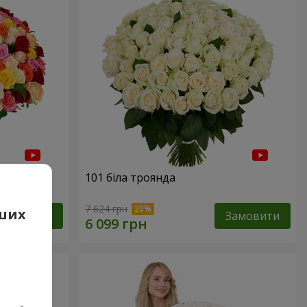
нда
101 біла троянда
7 624 грн
аших
Замовити
Замовити