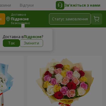
газини
Відгуки
Зв’яжіться з нами
Доставка в
и
Підрясне
Статус замовлення
безкоштовно
Доставка в
Підрясне
?
Так
Змінити