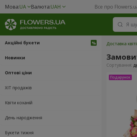
Мова:
UA
Валюта:
UAH
Все про Flowers.u
Акційні букети
Доставка квіті
Замови
Новинки
Сортування:
д
Оптові ціни
ХІТ продажів
Квіти коханій
День народження
Букети тижня