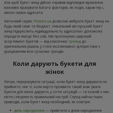
Але щоб букет жінці дійсно справив відповідне враження,
важливо врахувати багато факторів, як подія, характер і,
звісно смаки адресата.
Квітковий сервіс
Flowers.ua
дозволяє вибрати букет жінці на
будь-який смак та бюджет. Унікальний авторський букет
жінці підкреслить індивідуальність адресатки і допоможе
передати емоції без слів. Ми пропонуємо широкий
асортимент букетів — від класичних
троянд
до
оригінальних рішень у стилі ексклюзивної флористики з
урахуванням всіх сучасних трендів.
Коли дарують букети для
жінок
Легше, перерахувати ситуації, коли букет жінці дарувати не
прийнято, ніж ті, коли варто проявити такий знак уваги.
Букети для жінок дарують у сотні ситуацій — і в кожній з них
квіти створюють правильний настрій. Серед найчастіших
приводів, коли букет жінці необхідний, як повітря:
день народження
— привітати з днем народження