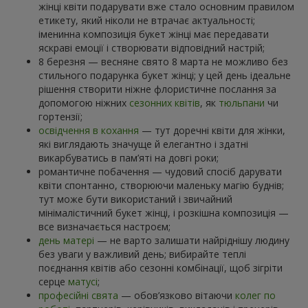
жінці квіти подарувати вже стало основним правилом
етикету, який ніколи не втрачає актуальності;
іменинна композиція букет жінці має передавати
яскраві емоції і створювати відповідний настрій;
8 березня — весняне свято 8 марта не можливо без
стильного подарунка букет жінці; у цей день ідеальне
рішення створити ніжне флористичне послання за
допомогою ніжних
сезонних квітів
, як
тюльпани
чи
гортензії;
освідчення в кохання
— тут доречні квіти для жінки,
які виглядають значуще й елегантно і здатні
викарбуватись в пам’яті на довгі роки;
романтичне побачення — чудовий спосіб дарувати
квіти спонтанно, створюючи маленьку магію буднів;
тут може бути використаний і звичайний
мінімалістичний букет жінці, і розкішна композиція —
все визначається настроєм;
день матері
— не варто залишати найріднішу людину
без уваги у важливий день; вибирайте теплі
поєднання квітів або сезонні комбінації, щоб зігріти
серце
матусі
;
професійні свята
— обов’язково вітаючи
колег по