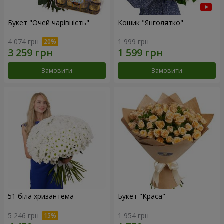
Букет "Очей чарівність"
Кошик "Янголятко"
4 074 грн
1 999 грн
Замовити
Замовити
51 біла хризантема
Букет "Краса"
5 246 грн
1 954 грн