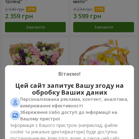
троянд"
милої"
2 949 грн
4 234 грн
Замовити
Замовити
Вітаємо!
Цей сайт запитує Вашу згоду на
обробку Ваших даних
Персоналізована реклама, контент, аналітика,
15 різнокольорових еустом
Кошик "Сонечко"
вимірювання ефективності
Збереження і/або доступ до інформації на
3 145 грн
1 732 грн
Вашому пристрої
Інформація з Вашого пристрою (наприклад, файли
cookie та унікальні ідентифікатори) буде доступна
Замовити
Замовити
постачальникам. Крім того, вони, а також цей сайт