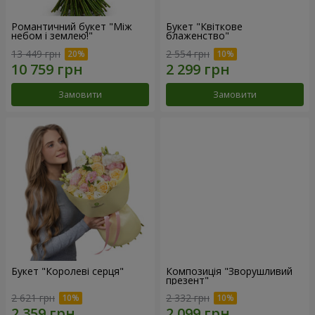
Романтичний букет "Між
Букет "Квіткове
небом і землею!"
блаженство"
13 449 грн
2 554 грн
Замовити
Замовити
Букет "Королеві серця"
Композиція "Зворушливий
презент"
2 621 грн
2 332 грн