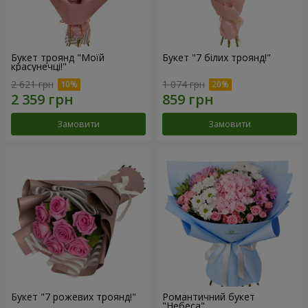
Букет троянд "Моїй
Букет "7 білих троянд!"
красунечці!"
2 621 грн
1 074 грн
Замовити
Замовити
Букет "7 рожевих троянд!"
Романтичний букет
"Небеса"