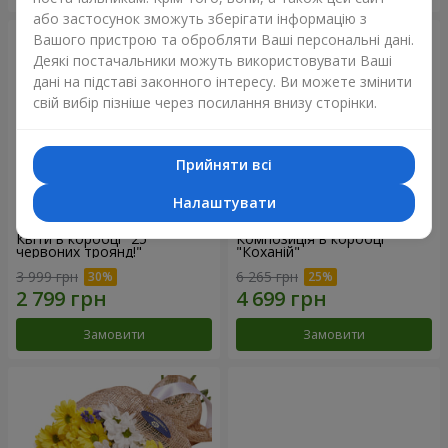
або застосунок зможуть зберігати інформацію з
Вашого пристрою та обробляти Ваші персональні дані.
Деякі постачальники можуть використовувати Ваші
дані на підставі законного інтересу. Ви можете змінити
свій вибір пізніше через посилання внизу сторінки.
Прийняти всі
Налаштувати
Квіти в коробці "25
Композиція в коробці
червоних троянд!"
"Коханій"
3 999 грн
6 265 грн
Замовити
Замовити