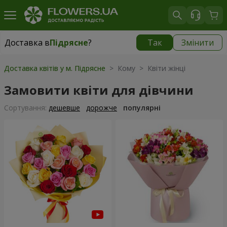
Доставка в
Підрясне
?
Так
Змінити
Доставка в
Підрясне
|
безкоштовно
Доставка квітів у м. Підрясне
> Кому > Квіти жінці
Замовити квіти для дівчини
Сортування:
дешевше
дорожче
популярні