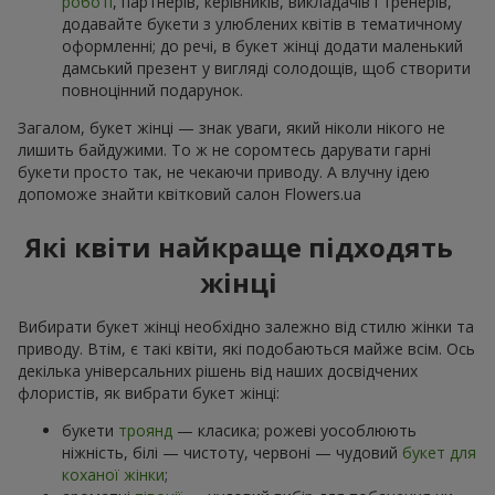
роботі
, партнерів, керівників, викладачів і тренерів,
додавайте букети з улюблених квітів в тематичному
оформленні; до речі, в букет жінці додати маленький
дамський презент у вигляді солодощів, щоб створити
повноцінний подарунок.
Загалом, букет жінці — знак уваги, який ніколи нікого не
лишить байдужими. То ж не соромтесь дарувати гарні
букети просто так, не чекаючи приводу. А влучну ідею
допоможе знайти квітковий салон Flowers.ua
Які квіти найкраще підходять
жінці
Вибирати букет жінці необхідно залежно від стилю жінки та
приводу. Втім, є такі квіти, які подобаються майже всім. Ось
декілька універсальних рішень від наших досвідчених
флористів, як вибрати букет жінці:
букети
троянд
— класика; рожеві уособлюють
ніжність, білі — чистоту, червоні — чудовий
букет для
коханої жінки
;