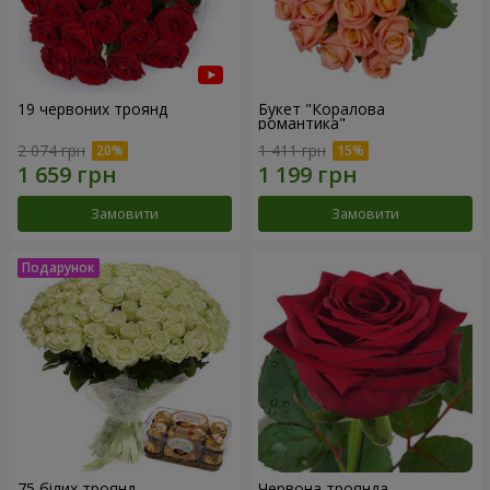
19 червоних троянд
Букет "Коралова
романтика"
2 074 грн
1 411 грн
Замовити
Замовити
75 білих троянд
Червона троянда