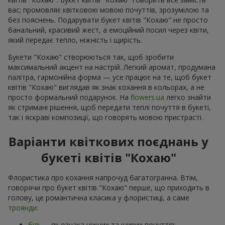
вас; промовляє квітковою мовою почуттів, зрозумілою та
без пояснень. Подарувати букет квітів "Кохаю" не просто
банальний, красивий жест, а емоційний посил через квіти,
який передає тепло, ніжність і щирість.
Букети "Кохаю" створюються так, щоб зробити
максимальний акцент на настрій. Легкий аромат, продумана
палітра, гармонійна форма — усе працює на те, щоб букет
квітів "Кохаю" виглядав як знак кохання в кольорах, а не
просто формальний подарунок. На
flowers.ua
легко знайти
як стримані рішення, щоб передати теплі почуття в букеті,
так і яскраві композиції, що говорять мовою пристрасті.
Варіанти квіткових поєднань у
букеті квітів "Кохаю"
Флористика про кохання напрочуд багатогранна. Втім,
говорячи про букет квітів "Кохаю" перше, що приходить в
голову, це романтична класика у флористиці, а саме
троянди
:
білі
— як ознака ніжних та щирих почуттів;