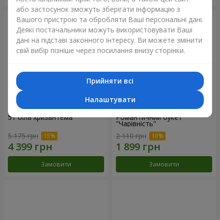
або застосунок зможуть зберігати інформацію з
Вашого пристрою та обробляти Ваші персональні дані.
Деякі постачальники можуть використовувати Ваші
дані на підставі законного інтересу. Ви можете змінити
свій вибір пізніше через посилання внизу сторінки.
Прийняти всі
Налаштувати
51 біла хризантема
Романтичний букет
"Чарівність"
5 175 грн
2 110 грн
Замовити
Замовити