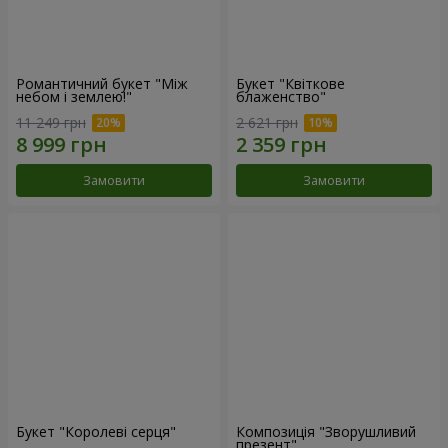
Романтичний букет "Між
Букет "Квіткове
небом і землею!"
блаженство"
11 249 грн
2 621 грн
Замовити
Замовити
Букет "Королеві серця"
Композиція "Зворушливий
презент"