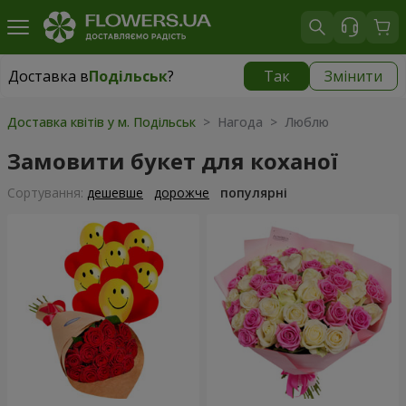
Доставка в
Подільськ
?
Так
Змінити
Доставка в
Подільськ
|
2470 грн
Доставка квітів у м. Подільськ
> Нагода > Люблю
Замовити букет для коханої
Сортування:
дешевше
дорожче
популярні