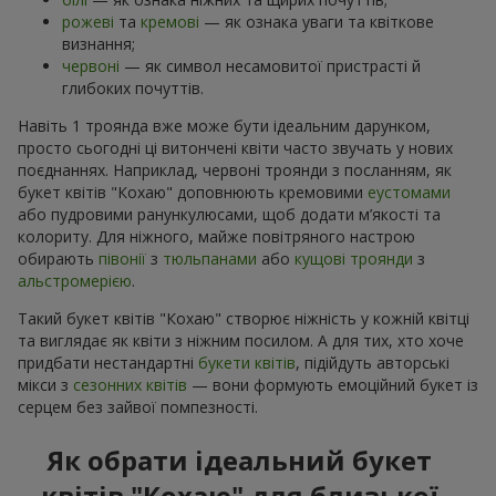
рожеві
та
кремові
— як ознака уваги та квіткове
визнання;
червоні
— як символ несамовитої пристрасті й
глибоких почуттів.
Навіть 1 троянда вже може бути ідеальним дарунком,
просто сьогодні ці витончені квіти часто звучать у нових
поєднаннях. Наприклад, червоні троянди з посланням, як
букет квітів "Кохаю" доповнюють кремовими
еустомами
або пудровими ранункулюсами, щоб додати м’якості та
колориту. Для ніжного, майже повітряного настрою
обирають
півонії
з
тюльпанами
або
кущові троянди
з
альстромерією
.
Такий букет квітів "Кохаю" створює ніжність у кожній квітці
та виглядає як квіти з ніжним посилом. А для тих, хто хоче
придбати нестандартні
букети квітів
, підійдуть авторські
мікси з
сезонних квітів
— вони формують емоційний букет із
серцем без зайвої помпезності.
Як обрати ідеальний букет
квітів "Кохаю" для близької