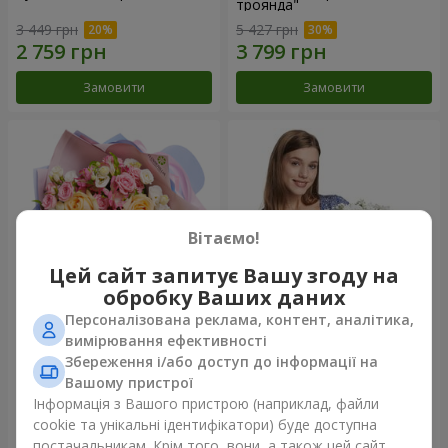
троянда"
3 449 грн
5 427 грн
Замовити
Замовити
Вітаємо!
Цей сайт запитує Вашу згоду на
обробку Ваших даних
Персоналізована реклама, контент, аналітика,
Букет "Казка мого життя"
Кошик "Янголятко"
вимірювання ефективності
Збереження і/або доступ до інформації на
2 221 грн
1 949 грн
Вашому пристрої
Інформація з Вашого пристрою (наприклад, файли
cookie та унікальні ідентифікатори) буде доступна
Замовити
Замовити
постачальникам. Крім того, вони, а також цей сайт