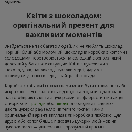
відмінно.
Квіти з шоколадом:
оригінальний презент для
важливих моментів
Знайдеться не так багато людей, які не люблять шоколад.
Чорний, білий або молочний, шоколадна коробка з квітами і
солодощами перетворюється на солодкий сюрприз, який
доречний у багатьох ситуаціях. Квіти з цукерками з
шоколаду, як, наприклад, цукерки мерсі, дарують
отримувачу тепло в серці і найкращі спогади.
Коробка з квітами і солодощами може бути стриманою або
яскравою — усе залежить від події та людини. Для коханої
часто обирають квіти з цукерками, де флористичний акцент
створюють
троянди
або
півонії
, а солодкий післясмак
дають цукерки рафаелло чи ferrero rocher. Такий
оригінальний варіант виглядає як коробка з любов’ю. Для
друзів або колег більше підходять цукерки любимов чи
цукерки merci — універсальні, зрозумілі й приємні.