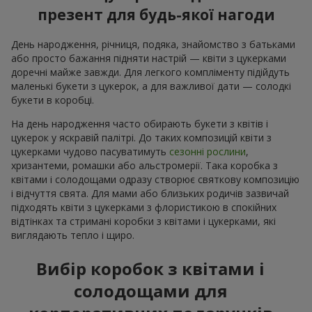
презент для будь-якої нагоди
День народження, річниця, подяка, знайомство з батьками
або просто бажання підняти настрій — квіти з цукерками
доречні майже завжди. Для легкого компліменту підійдуть
маленькі букети з цукерок, а для важливої дати — солодкі
букети в коробці.
На день народження часто обирають букети з квітів і
цукерок у яскравій палітрі. До таких композицій квіти з
цукерками чудово пасуватимуть
сезонні рослини
,
хризантеми, ромашки або альстромерії. Така коробка з
квітами і солодощами одразу створює святкову композицію
і відчуття свята. Для мами або близьких родичів зазвичай
підходять квіти з цукерками з флористикою в спокійних
відтінках та стримані коробки з квітами і цукерками, які
виглядають тепло і щиро.
Вибір коробок з квітами і
солодощами для