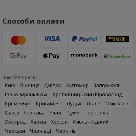
Способи оплати
Замовлення в:
Київ
Вінниця
Дніпро
Житомир
Запоріжжя
Івано-Франківськ
Кропивницький (Кіровоград)
Кременчук
Кривий Ріг
Луцьк
Львів
Миколаїв
Одеса
Полтава
Рівне
Суми
Тернопіль
Ужгород
Харків
Херсон
Хмельницький
Черкаси
Чернівці
Чернігів