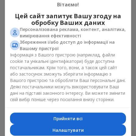
Вітаємо!
свята
Цей сайт запитує Вашу згоду на
Квіти з цукерками — це приклад того, як проста ідея може
обробку Ваших даних
виглядати дуже ефектно. Квіти дарують емоцію тут і зараз,
Персоналізована реклама, контент, аналітика,
а коробка з квітами і солодощами залишає маленьке
вимірювання ефективності
продовження радості. Разом квіти з цукерками створюють
Збереження і/або доступ до інформації на
гармонію кольору й смаку, яка завжди працює. Головне —
Вашому пристрої
правильно вибрати композицію десерт і квітка:
Інформація з Вашого пристрою (наприклад, файли
як романтичне поєднання чудово підійде
сюрприз для
cookie та унікальні ідентифікатори) буде доступна
коханої
, в якому класичні
троянди
доповнені
постачальникам. Крім того, вони, а також цей сайт
цукерками ferrero rocher або цукерками рафаелло;
або застосунок зможуть зберігати інформацію з
Вашого пристрою та обробляти Ваші персональні дані.
до
корпоративного заходу
посуватиме подарунок
Деякі постачальники можуть використовувати Ваші
преміум, тут коробка з квітами і солодощами
дані на підставі законного інтересу. Ви можете змінити
доповнюється вишуканими калами,
герберами
або
свій вибір пізніше через посилання внизу сторінки.
орхідеями
і елітними солодощами;
ніжні букети з
еустоми
,
тюльпанів
або
альстромерій
добре поєднуються з цукерками merci, підтримуючи
Прийняти всі
ніжну подачу і легкий настрій як
вітання з
Налаштувати
народженням дитини
або день Всіх закоханих.