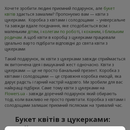
Хочете зробити людині приємний подарунок, але
букет
квітів
здається замалим? Пропонуємо вам — квіти з
цукерками. Коробка з квітами і солодощами – універсальне
та завжди вдале поєднання, яке сподобається всім: і
маленьким
дітям
, і
колегам по робот
і, і
коханим
, і
близьким
родичам
. А щоб квіти в коробці з цукерками працювали
ідеально варто підібрати відповідні до свята квіти з
цукерками
Такий подарунок, як квіти з цукерками завжди сприймається
як витончена ідея і вишуканий жест одночасно. Квіти з
цукерками — це не просто банальний презент. Коробка з
квітами і солодощами — це справжня коробка емоцій, яка
дарує радість і гарний настрій надовго. Ми зробили для вас
найкращі підбірки. Саме тому квіти з цукерками на
Flowers.ua
- завжди доречний подарунок який обирають
тоді, коли важливо не просто привітати. Коробка з квітами і
солодощами залишає приємний післясмак на тривалий час.
Букет квітів з цукерками:
найкраще поєднання для