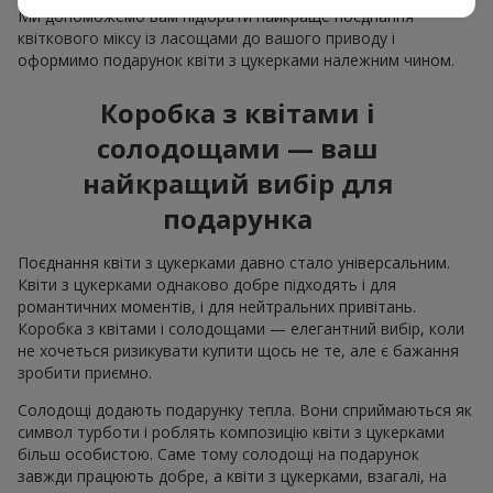
Ми допоможемо вам підібрати найкраще поєднання
квіткового міксу із ласощами до вашого приводу і
оформимо подарунок квіти з цукерками належним чином.
Коробка з квітами і
солодощами — ваш
найкращий вибір для
подарунка
Поєднання квіти з цукерками давно стало універсальним.
Квіти з цукерками однаково добре підходять і для
романтичних моментів, і для нейтральних привітань.
Коробка з квітами і солодощами — елегантний вибір, коли
не хочеться ризикувати купити щось не те, але є бажання
зробити приємно.
Солодощі додають подарунку тепла. Вони сприймаються як
символ турботи і роблять композицію квіти з цукерками
більш особистою. Саме тому солодощі на подарунок
завжди працюють добре, а квіти з цукерками, взагалі, на