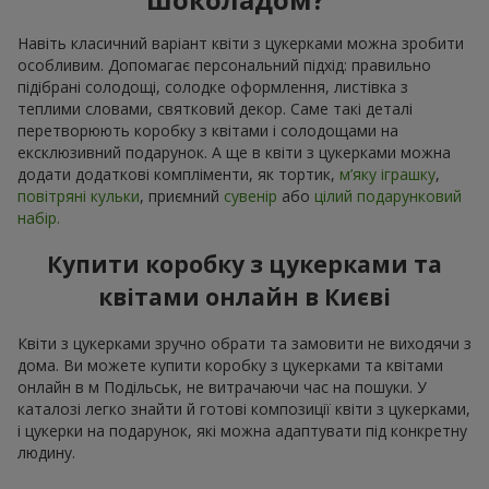
Навіть класичний варіант квіти з цукерками можна зробити
особливим. Допомагає персональний підхід: правильно
підібрані солодощі, солодке оформлення, листівка з
теплими словами, святковий декор. Саме такі деталі
перетворюють коробку з квітами і солодощами на
ексклюзивний подарунок. А ще в квіти з цукерками можна
додати додаткові компліменти, як тортик,
м’яку іграшку
,
повітряні кульки
, приємний
сувенір
або
цілий подарунковий
набір.
Купити коробку з цукерками та
квітами онлайн в Києві
Квіти з цукерками зручно обрати та замовити не виходячи з
дома. Ви можете купити коробку з цукерками та квітами
онлайн в м Подільськ, не витрачаючи час на пошуки. У
каталозі легко знайти й готові композиції квіти з цукерками,
і цукерки на подарунок, які можна адаптувати під конкретну
людину.