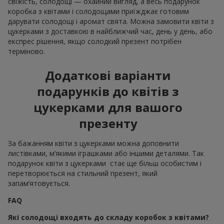
свіжість, солодощі — охайний вигляд, а весь подарунок
коробка з квітами і солодощами приїжджає готовим
дарувати солодощі і аромат свята. Можна замовити квіти з
цукерками з доставкою в найближчий час, день у день, або
експрес рішення, якщо солодкий презент потрібен
терміново.
Додаткові варіанти
подарунків до квітів з
цукерками для вашого
презенту
За бажанням квіти з цукерками можна доповнити
листівками, м’якими іграшками або іншими деталями. Так
подарунок квіти з цукерками стає ще більш особистим і
перетворюється на стильний презент, який
запам’ятовується.
FAQ
Які солодощі входять до складу коробок з квітами?