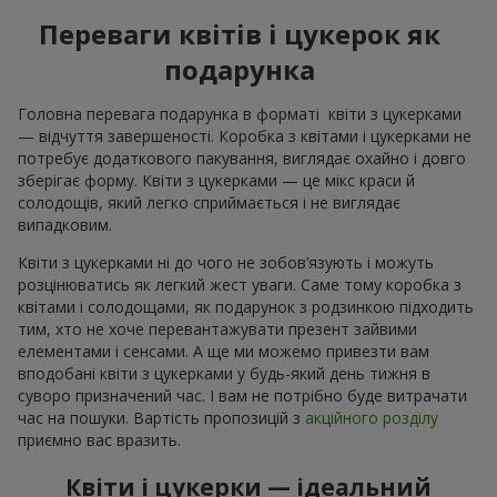
Переваги квітів і цукерок як
подарунка
Головна перевага подарунка в форматі квіти з цукерками
— відчуття завершеності. Коробка з квітами і цукерками не
потребує додаткового пакування, виглядає охайно і довго
зберігає форму. Квіти з цукерками — це мікс краси й
солодощів, який легко сприймається і не виглядає
випадковим.
Квіти з цукерками ні до чого не зобов’язують і можуть
розцінюватись як легкий жест уваги. Саме тому коробка з
квітами і солодощами, як подарунок з родзинкою підходить
тим, хто не хоче перевантажувати презент зайвими
елементами і сенсами. А ще ми можемо привезти вам
вподобані квіти з цукерками у будь-який день тижня в
суворо призначений час. І вам не потрібно буде витрачати
час на пошуки. Вартість пропозицій з
акційного розділу
приємно вас вразить.
Квіти і цукерки — ідеальний