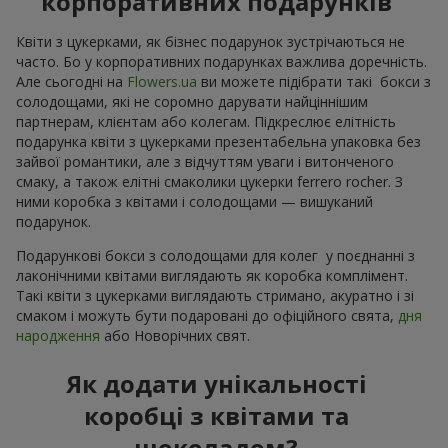
корпоративних подарунків
Квіти з цукерками, як бізнес подарунок зустрічаються не
часто. Бо у корпоративних подарунках важлива доречність.
Але сьогодні на
Flowers.ua
ви можете підібрати такі бокси з
солодощами, які не соромно дарувати найціннішим
партнерам, клієнтам або колегам. Підкреслює елітність
подарунка квіти з цукерками презентабельна упаковка без
зайвої романтики, але з відчуттям уваги і витонченого
смаку, а також елітні смаколики цукерки ferrero rocher. З
ними коробка з квітами і солодощами — вишуканий
подарунок.
Подарункові бокси з солодощами для колег у поєднанні з
лаконічними квітами виглядають як коробка комплімент.
Такі квіти з цукерками виглядають стримано, акуратно і зі
смаком і можуть бути подаровані до офіційного свята,
дня
народження
або Новорічних свят.
Як додати унікальності
коробці з квітами та
шоколадом?