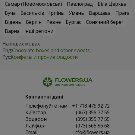
Самар (Новомосковськ)
Павлоград
Біла Церква
Буча
Васильків
Ірпінь
Умань
Варшава
Прага
Відень
Берлін
Ревне
Бургас
Сонячний берег
Варна
інші регіони
На інших мовах:
Eng:
Chocolate boxes and other sweets
Рус:
Конфеты и прочие сладости
Контактні дані
Телефонуйте нам
+1 718 475 92 72
Київстар
(067) 355 77 55
Водафон
(099) 355 77 55
Лайфсел
(073) 565 56 68
Email
info@flowers.ua