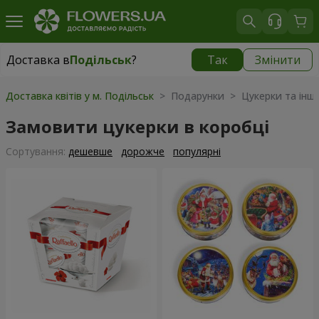
Доставка в
Подільськ
?
Так
Змінити
Доставка в
Подільськ
|
2470 грн
Доставка квітів у м. Подільськ
> Подарунки > Цукерки та інші
Замовити цукерки в коробці
Сортування:
дешевше
дорожче
популярні