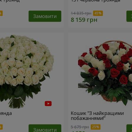
14 835 грн
Замовити
оянда
Кошик "З найкращими
побажаннями!"
5 679 грн
Замовити