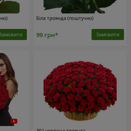
но)
Біла троянда (поштучно)
Замовити
Замовити
301 червона троянда