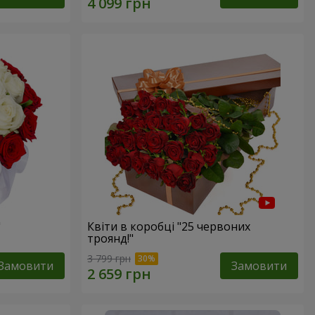
"
Квіти в коробці "25 червоних
троянд!"
3 799 грн
Замовити
Замовити