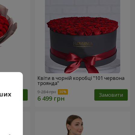
вона
Квіти в чорній коробці "101 червона
троянда"
9 284 грн
аших
Замовити
Замовити