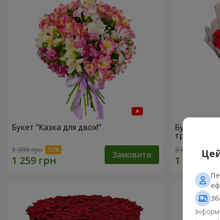
Букет "Казка для двох!"
Букет з уп
троянд"
1 399 грн
3 075 грн
Цей
Замовити
Пе
еф
Зб
Інформа