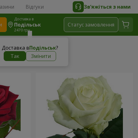
газини
Відгуки
Зв’яжіться з нами
Доставка в
и
Подільськ
Статус замовлення
2470 грн
Доставка в
Подільськ
?
Так
Змінити