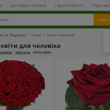
a
Доставка і оплата
Гарантії якості
Наші ма
Знайт
в у м. Подільськ
> Кому > Квіти чоловікові
квіти для чоловіка
ешевше
дорожче
популярні