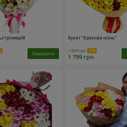
льстромерій
Букет "Казкова осінь"
1 999 грн
Замовити