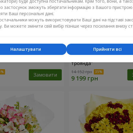
ікатори) буде доступна постачальникам. Крім того, вони, а тако
бо застосунок зможуть зберігати інформацію з Вашого пристрою
ти Ваші персональні дані.
постачальники можуть використовувати Ваші дані на підставі зак
у. Ви можете змінити свій вибір пізніше через посилання внизу ст
Налаштувати
Прийняти всі
ій коробці "151 червона
Квіти в чорній коробці "1
троянда"
14 152 грн
Замовити