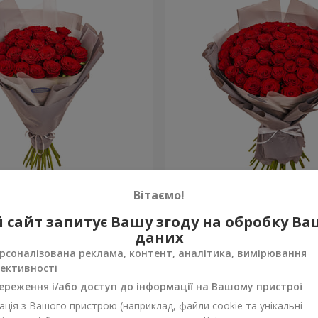
аковкою "25 червоних
Букет в упаковці "51 чер
Вітаємо!
троянда"
4 922 грн
 сайт запитує Вашу згоду на обробку В
Замовити
даних
рсоналізована реклама, контент, аналітика, вимірювання
ективності
ереження і/або доступ до інформації на Вашому пристрої
ція з Вашого пристрою (наприклад, файли cookie та унікальні