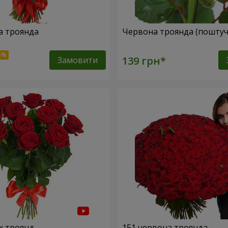
а троянда
Червона троянда (поштуч
Замовити
х троянд
151 червона троянда