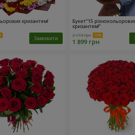
льорових хризантем!
Букет"15 різнокольорови
хризантем!"
2 110 грн
Замовити