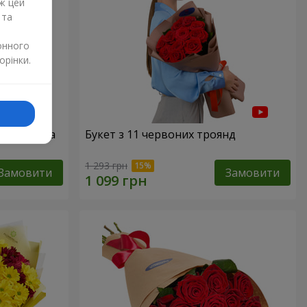
ж цей
 та
онного
орінки.
51 червона
Букет з 11 червоних троянд
1 293 грн
Замовити
Замовити