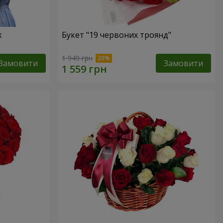
х
Букет "19 червоних троянд"
1 949 грн
Замовити
Замовити