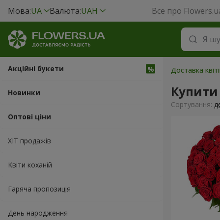
Мова:
UA
Валюта:
UAH
Все про Flowers.u
Акційні букети
Доставка квіті
Купити 
Новинки
Сортування:
д
Оптові ціни
ХІТ продажів
Квіти коханій
Гаряча пропозиція
День народження