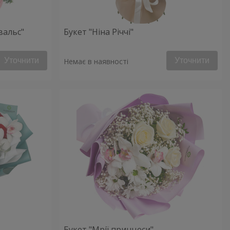
вальс"
Букет "Ніна Річчі"
Уточнити
Уточнити
Немає в наявності
Букет "Мрії принцеси"