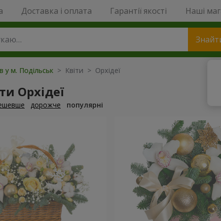
a
Доставка і оплата
Гарантії якості
Наші ма
Знайт
в у м. Подільськ
> Квіти > Орхідеї
ти Орхідеї
ешевше
дорожче
популярні