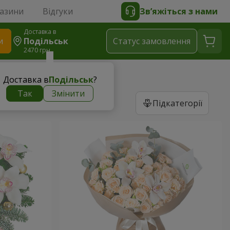
газини
Відгуки
Зв’яжіться з нами
Доставка в
и
Подільськ
Статус замовлення
2470 грн
Доставка в
Подільськ
?
Так
Змінити
Підкатегорії