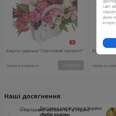
ідентиф
сайт а
обробля
Деякі 
інтерес
Кашпо-сумочка "Святковий презент!"
Композиція
Уточнити
Немає в наявності
Немає в наяв
Наші досягнення
Доставка квітів року в Україні
«Вибір країни»