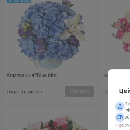
Композиція "Blue bird"
Композиція 
Цей
Уточнити
Немає в наявності
Немає в наяв
Пе
еф
Зб
Інформа