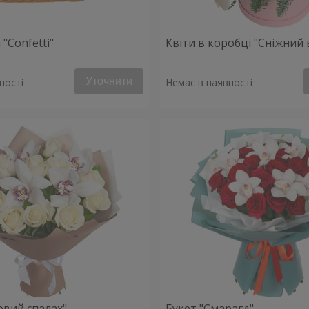
"Confetti"
Квіти в коробці "Сніжний 
Уточнити
ності
Немає в наявності
овий спалах"
Букет "Смарагд"