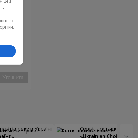
ж цей
 та
онного
орінки.
Уточнити
квітів року в Україні
Сервіс доставки квітів
раїни»
«Ukrainian Choice»