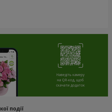
Наведіть камеру
на QR-код, щоб
скачати додаток
ої події