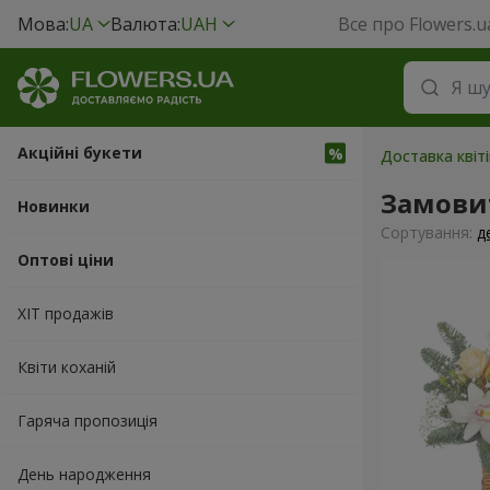
Мова:
UA
Валюта:
UAH
Все про Flowers.u
Акційні букети
Доставка квіті
Замови
Новинки
Сортування:
д
Оптові ціни
ХІТ продажів
Квіти коханій
Гаряча пропозиція
День народження