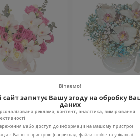
"Квітка Цісик"
Квіти в коробці "Райдужн
Вітаємо!
 сайт запитує Вашу згоду на обробку В
Уточнити
ності
Немає в наявності
даних
рсоналізована реклама, контент, аналітика, вимірювання
ективності
ереження і/або доступ до інформації на Вашому пристрої
ція з Вашого пристрою (наприклад, файли cookie та унікальні