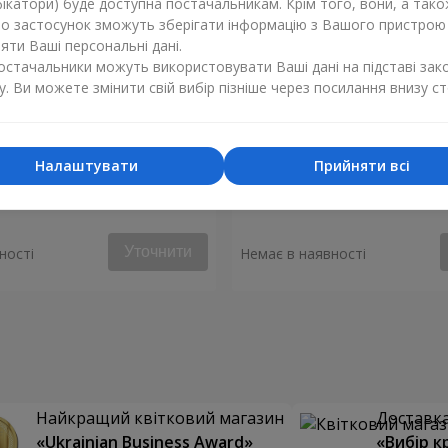
ікатори) буде доступна постачальникам. Крім того, вони, а тако
бо застосунок зможуть зберігати інформацію з Вашого пристрою
ти Ваші персональні дані.
постачальники можуть використовувати Ваші дані на підставі зак
у. Ви можете змінити свій вибір пізніше через посилання внизу ст
Налаштувати
Прийняти всі
 "Монако"
Композиція "Стукіт серця"
Уточнити
ності
Немає в наявності
Найкращий квітковий магазин
Доставка 
«Ukrainian Business Award»
«Вибір к