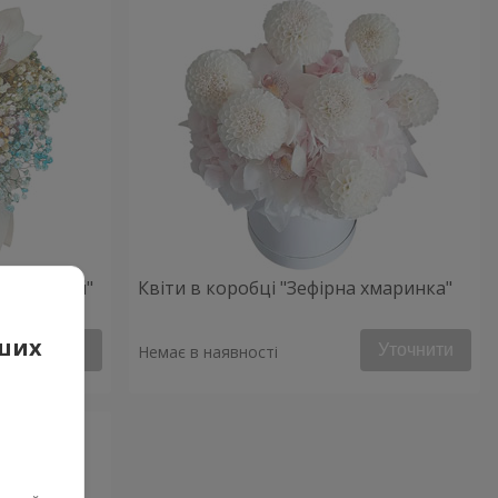
ий настрій"
Квіти в коробці "Зефірна хмаринка"
аших
Уточнити
Уточнити
Немає в наявності