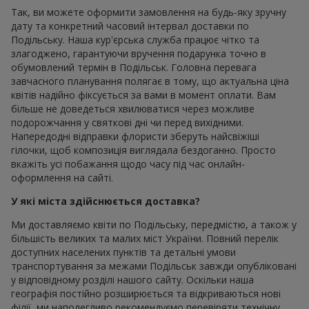
Так, ви можете оформити замовлення на будь-яку зручну
дату та конкретний часовий інтервал доставки по
Подільську. Наша кур'єрська служба працює чітко та
злагоджено, гарантуючи вручення подарунка точно в
обумовлений термін в Подільськ. Головна перевага
завчасного планування полягає в тому, що актуальна ціна
квітів надійно фіксується за вами в момент оплати. Вам
більше не доведеться хвилюватися через можливе
подорожчання у святкові дні чи перед вихідними.
Напередодні відправки флористи зберуть найсвіжіші
гілочки, щоб композиція виглядала бездоганно. Просто
вкажіть усі побажання щодо часу під час онлайн-
оформлення на сайті.
У які міста здійснюється доставка?
Ми доставляємо квіти по Подільську, передмістю, а також у
більшість великих та малих міст України. Повний перелік
доступних населених пунктів та детальні умови
транспортування за межами Подільськ завжди опубліковані
у відповідному розділі нашого сайту. Оскільки наша
географія постійно розширюється та відкриваються нові
філії, ми наполегливо рекомендуємо перевіряти технічну