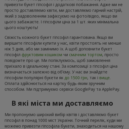
привезти букет гіпсофіл і додаткові побажання. Адже ми не
просто доставляємо квіти, ми доставляємо гарний настрій,
який з задоволенням зафіксуємо на фото/відео, якщо ви
цього забажаєте. І гіпсофіли ціна за 1 шт. яких мінімальна
цього коштують!
Свіжість кожного букет гіпсофіл гарантована. Якщо ви
вирішите гіпсофіли купити у нас, квіти простоять не менше
ніж 5 днів, або ми замінимо їх. А щоб доповнити букет
гіпсофіл
фруктовим кошиком
чи
смачним тортом
, просто
повідомте про це. Ми попіклуємось, щоб замовлення
приїхало в ідеальному стані. За композиції з гіпсофіл ціна
визначається залежно від об’єму. У нас ви знайдете
гіпсофіли популярні букети як
до 1500 грн
, так і
вище
.
Оплата здійснюється на картку будь-яким зручним
способом. Ми підтримуємо сервіси GooglePay та ApplePay.
В які міста ми доставляємо
Ми пропонуємо широкий вибір квітів і доставляємо букет
гіпсофіл в понад 1000 міст України. Точний перелік, куди ми
можемо привезти гіпсофіла букети, знаходиться на нашому