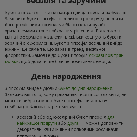
Весілля та заручини
Букет з гіпсофіл — чи не найкращий для весільних букетів.
Замовити букет гіпсофіл невеликого розміру доповнити
його розкішними трояндами білого кольору або
хризантемами стане найкращим рішенням. Від кількості
квітів і оформлення залежить скільки коштують букети
зоряний в оформленні. Букет з гіпсофіл весільний вийде
ніжним. Це саме те, що зараз в тренді весільної
флористики. Замовте до букет гіпсофіл
яскраві повітряні
кульки
, щоб додати ще більше позитивних емоцій.
День народження
З гіпсофіл вийде чудовий
букет до дня народження
.
Залежно від того, кому призначаються гіпсофіла квіти, ви
можете вибрати моно букет гіпсофіл чи яскраву
комбінацію. Флористи рекомендують:
яскравий або одноколірний букет гіпсофіл
для
найкращої подруги
або
друга
— можна доповнити
декоративні квіти іншими польовими рослинами
невеликого розміру;