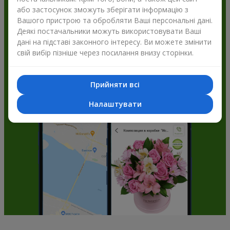
або застосунок зможуть зберігати інформацію з
Flowers.ua і отримуйте бонуси
Вашого пристрою та обробляти Ваші персональні дані.
Деякі постачальники можуть використовувати Ваші
дані на підставі законного інтересу. Ви можете змінити
свій вибір пізніше через посилання внизу сторінки.
Прийняти всі
Налаштувати