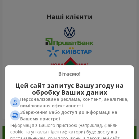
Наші клієнти
Вітаємо!
Цей сайт запитує Вашу згоду на
обробку Ваших даних
Персоналізована реклама, контент, аналітика,
вимірювання ефективності
Переглянути все
Збереження і/або доступ до інформації на
Вашому пристрої
Інформація з Вашого пристрою (наприклад, файли
cookie та унікальні ідентифікатори) буде доступна
Замовляйте в додатку
постачальникам. Крім того, вони, а також цей сайт