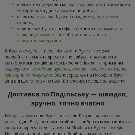
елегантне поєднання квітка гіпсофіла дає с трояндами
чи герберами для коліжанки по роботі;
ефектна гіпсофіла букет з орхідеями
для коханої
людини
;
величезний букет гіпсофіл з ніжними півоніями
для
найкращої мами в світі
або як
привітання з
народженням дитини
В будь-якому разі, перш ніж купити букет гіпсофіли
зважайте на смаки адресата і не забудьте доповнити
квіткову композицію авторською листівкою та приємним
подарунком:
коробкою цукерок
,
м’якою іграшкою
чи іншою
сувенірною продукцією
. Безпосередньо на гіпсофіла букет
ціна від цього не зміниться. Ви сплачуєте лише за додатки.
Доставка по Подільську — швидко,
зручно, точно вчасно
Ми доставимо ваш букет гіпсофіли Подільськ протягом
двох годин. Все, що вам потрібно — вибрати композицію та
вказати адресу на доставку в м. Подільськ букет гіпсофіл.
Не забудьте повідомити потрібний час, коли варто