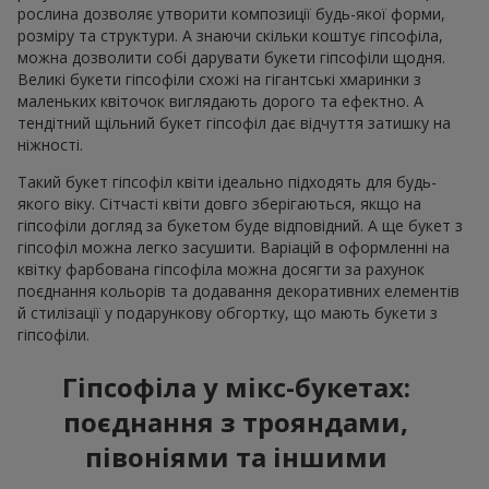
рослина дозволяє утворити композиції будь-якої форми,
розміру та структури. А знаючи скільки коштує гіпсофіла,
можна дозволити собі дарувати букети гіпсофіли щодня.
Великі букети гіпсофіли схожі на гігантські хмаринки з
маленьких квіточок виглядають дорого та ефектно. А
тендітний щільний букет гіпсофіл дає відчуття затишку на
ніжності.
Такий букет гіпсофіл квіти ідеально підходять для будь-
якого віку. Сітчасті квіти довго зберігаються, якщо на
гіпсофіли догляд за букетом буде відповідний. А ще букет з
гіпсофіл можна легко засушити. Варіацій в оформленні на
квітку фарбована гіпсофіла можна досягти за рахунок
поєднання кольорів та додавання декоративних елементів
й стилізації у подарункову обгортку, що мають букети з
гіпсофіли.
Гіпсофіла у мікс-букетах:
поєднання з трояндами,
півоніями та іншими