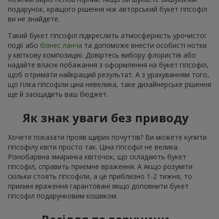
подарунок, кращого рішення ніж авторський букет гіпсофіл
ви не знайдете.
Такий букет гіпсофіл підкреслить атмосферність урочистої
події або
бізнес ланча
та допоможе внести особисті нотки
у квіткову композицію. Довіртесь вибору флористів або
надайте власні побажання з оформлення на букет гіпсофіл,
щоб отримати найкращий результат. А з урахуванням того,
що гілка гіпсофіли ціна невелика, таке дизайнерське рішення
ще й заощадить ваш бюджет.
Як знак уваги без приводу
Хочете показати прояв щирих почуттів? Ви можете купити
гіпсофілу квіти просто так. Ціна гіпсофіл не велика.
Різнобарвна хмаринка квіточок, що складають букет
гіпсофіл, справить приємне враження. А якщо розуміти
скільки стоять гіпсофіли, а це приблизно 1-2 тижня, то
приємні враження гарантовані якщо доповнити букет
гіпсофіл подарунковим кошиком.