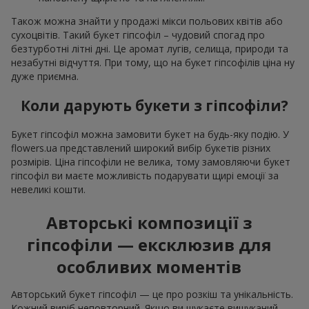
Також можна знайти у продажі мікси польових квітів або
сухоцвітів. Такий букет гіпсофіл – чудовий спогад про
безтурботні літні дні. Це аромат лугів, селища, природи та
незабутні відчуття. При тому, що на букет гіпсофілів ціна ну
дуже приємна.
Коли дарують букети з гіпсофіли?
Букет гіпсофіл можна замовити букет на будь-яку подію. У
flowers.ua представлений широкий вибір букетів різних
розмірів. Ціна гіпсофіли не велика, тому замовляючи букет
гіпсофіл ви маєте можливість подарувати щирі емоції за
невеликі кошти.
Авторські композиції з
гіпсофіли — ексклюзив для
особливих моментів
Авторський букет гіпсофіл — це про розкіш та унікальність.
Кожний виріб неповторний. Якщо ви шукаєте вишуканий