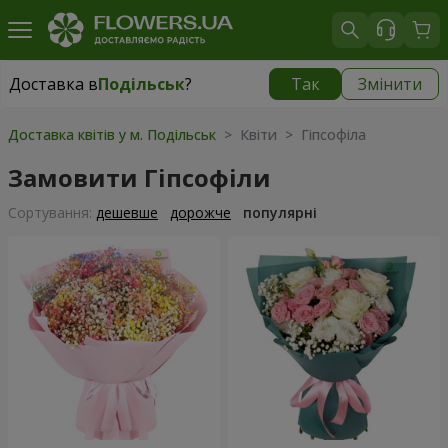
Доставка в
Подільськ
?
Так
Змінити
Доставка в
Подільськ
|
2470 грн
Доставка квітів у м. Подільськ
> Квіти > Гіпсофіла
Замовити Гіпсофіли
Сортування:
дешевше
дорожче
популярні