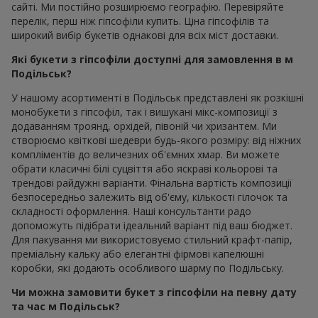
сайті. Ми постійно розширюємо географію. Перевіряйте
перелік, перш ніж гіпсофіли купить. Ціна гіпсофілів та
широкий вибір букетів однакові для всіх міст доставки.
Які букети з гіпсофіли доступні для замовлення в м
Подільськ?
У нашому асортименті в Подільськ представлені як розкішні
монобукети з гіпсофіл, так і вишукані мікс-композиції з
додаванням троянд, орхідей, півоній чи хризантем. Ми
створюємо квіткові шедеври будь-якого розміру: від ніжних
компліментів до величезних об'ємних хмар. Ви можете
обрати класичні білі суцвіття або яскраві кольорові та
трендові райдужні варіанти. Фінальна вартість композиції
безпосередньо залежить від об'єму, кількості гілочок та
складності оформлення. Наші консультанти радо
допоможуть підібрати ідеальний варіант під ваш бюджет.
Для пакування ми використовуємо стильний крафт-папір,
преміальну кальку або елегантні фірмові капелюшні
коробки, які додають особливого шарму по Подільську.
Чи можна замовити букет з гіпсофіли на певну дату
та час м Подільськ?