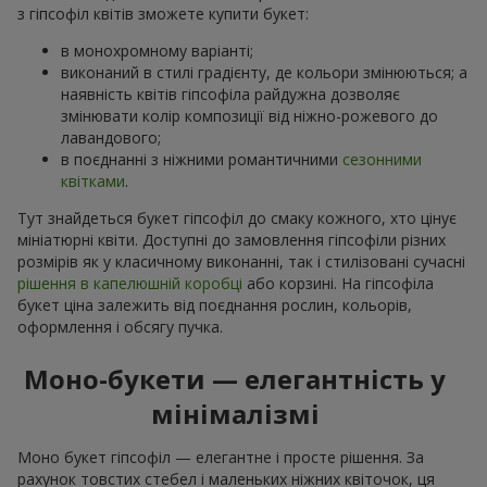
з гіпсофіл квітів зможете купити букет:
в монохромному варіанті;
виконаний в стилі градієнту, де кольори змінюються; а
наявність квітів гіпсофіла райдужна дозволяє
змінювати колір композиції від ніжно-рожевого до
лавандового;
в поєднанні з ніжними романтичними
сезонними
квітками
.
Тут знайдеться букет гіпсофіл до смаку кожного, хто цінує
мініатюрні квіти. Доступні до замовлення гіпсофіли різних
розмірів як у класичному виконанні, так і стилізовані сучасні
рішення в капелюшній коробці
або корзині. На гіпсофіла
букет ціна залежить від поєднання рослин, кольорів,
оформлення і обсягу пучка.
Моно-букети — елегантність у
мінімалізмі
Моно букет гіпсофіл — елегантне і просте рішення. За
рахунок товстих стебел і маленьких ніжних квіточок, ця