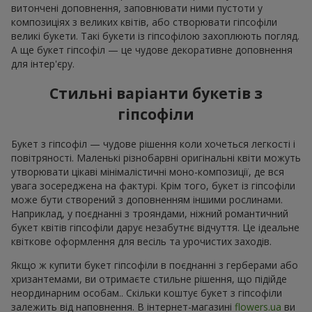
витончені доповнення, заповнювати ними пустоти у
композиціях з великих квітів, або створювати гіпсофіли
великі букети. Такі букети із гіпсофілою захоплюють погляд.
А ще букет гіпсофіл — це чудове декоративне доповнення
для інтер'єру.
Стильні варіанти букетів з
гіпсофіли
Букет з гіпсофіл — чудове рішення коли хочеться легкості і
повітряності. Маленькі різнобарвні оригінальні квіти можуть
утворювати цікаві мінімалістичні моно-композиції, де вся
увага зосереджена на фактурі. Крім того, букет із гіпсофіли
може бути створений з доповненням іншими рослинами.
Наприклад, у поєднанні з трояндами, ніжний романтичний
букет квітів гіпсофіли дарує незабутнє відчуття. Це ідеальне
квіткове оформлення для весіль та урочистих заходів.
Якщо ж купити букет гіпсофіли в поєднанні з герберами або
хризантемами, ви отримаєте стильне рішення, що підійде
неординарним особам.. Скільки коштує букет з гіпсофіли
залежить від наповнення. В інтернет-магазині
flowers.ua
ви