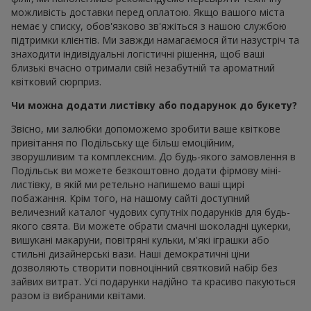
можливість доставки перед оплатою. Якщо вашого міста
немає у списку, обов'язково зв'яжіться з нашою службою
підтримки клієнтів. Ми завжди намагаємося йти назустріч та
знаходити індивідуальні логістичні рішення, щоб ваші
близькі вчасно отримали свій незабутній та ароматний
квітковий сюрприз.
Чи можна додати листівку або подарунок до букету?
Звісно, ми залюбки допоможемо зробити ваше квіткове
привітання по Подільську ще більш емоційним,
зворушливим та комплексним. До будь-якого замовлення в
Подільськ ви можете безкоштовно додати фірмову міні-
листівку, в якій ми ретельно напишемо ваші щирі
побажання. Крім того, на нашому сайті доступний
величезний каталог чудових супутніх подарунків для будь-
якого свята. Ви можете обрати смачні шоколадні цукерки,
вишукані макаруни, повітряні кульки, м'які іграшки або
стильні дизайнерські вази. Наші демократичні ціни
дозволяють створити повноцінний святковий набір без
зайвих витрат. Усі подарунки надійно та красиво пакуються
разом із вибраними квітами.