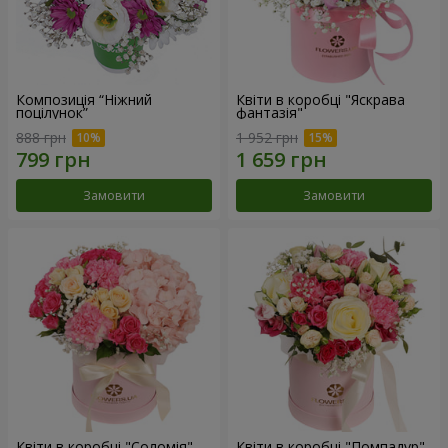
Композиція “Ніжний
Квіти в коробці "Яскрава
поцілунок”
фантазія"
888 грн
1 952 грн
Замовити
Замовити
Квіти в коробці "Соломія"
Квіти в коробці "Помпадур"