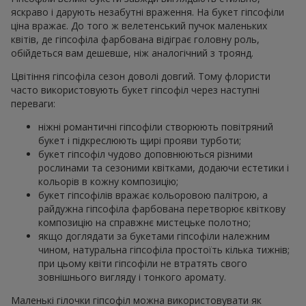
яскраво і дарують незабутні враження. На букет гіпсофіли
ціна вражає. До того ж велетенський пучок маленьких
квітів, де гіпсофіла фарбована відіграє головну роль,
обійдеться вам дешевше, ніж аналогічний з троянд.
Цвітіння гіпсофіла сезон доволі довгий. Тому флористи
часто використовують букет гіпсофіл через наступні
переваги:
ніжні романтичні гіпсофіли створюють повітряний
букет і підкреслюють щирі прояви турботи;
букет гіпсофіл чудово доповнюються різними
рослинами та сезоними квітками, додаючи естетики і
кольорів в кожну композицію;
букет гіпсофілів вражає кольоровою палітрою, а
райдужна гіпсофіла фарбована перетворює квіткову
композицію на справжнє мистецьке полотно;
якщо доглядати за букетами гіпсофіли належним
чином, натуральна гіпсофіла простоїть кілька тижнів;
при цьому квіти гіпсофіли не втратять свого
зовнішнього вигляду і тонкого аромату.
Маленькі гілочки гіпсофіл можна використовувати як