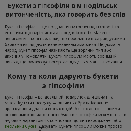
Букети з гіпсофіли в м Подільськ—
витонченість, яка говорить без слів
Букет гіпсофіла — це поєднання витончення, ніжності та
естетики, що вирізняється серед всіх квітів. Маленькі
невагомі квіткові перлинки, що переливаються райдужними
барвами виглядають наче маленькі хмаринки. Недарма, в
народі букет гіпсофіл називають ще зоряний пил або
диханням немовляти. Букети гіпсофіли мають зовнішній
вигляд, що зачаровує і огортає відчуттям магії та кохання.
Кому та коли дарують букети
з гіпсофіли
Букет гіпсофіл – це ідеальний подарунок для дівчат та
жінок. Купити гіпсофілу — значить обрати ідеальне
аранжування для святкових подій. А в поєднанні з іншими
рослинами калейдоскопічні букети з гіпсофіли можуть стати
чудовим варіантом як композиція до дня народження або
весільний букет
. Дарувати букети гіпсофіли можна просто