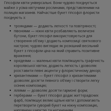
Гіпсофіли квіти універсальні. Вони чудово поєднується
майже з усіма квітучими рослинами, представленими на
полицях магазинів. Найчастіше букет гіпсофіл флористи
поєднують з:
трояндами — додають легкості та повітряності;
півоніями — ніжні квіти розбавляють величезні
бутони, букет гіпсофіл використовуються для
створення об'єму і додають композиції святкового
настрою; чудово виглядає як розкішний весільний
букет з гіпсофіли ціна на який справить позитивне
враження;
орхідеями — маленькі квіти пом’якшують графічність
королівської квітки, додають легкість і дозволяє
розставити певні акценти у флористичному декорі;
хризантемами — букет гіпсофіл з хризантемами
дозволяє досягти певного об’єму і створити легку
осінню композицію;
ліліями — дозволяє досягти гармонії форм;
герберами — букет гіпсофіл додає життєрадісних
фарб, пом’якшує великі щільні квіти і допомагають
перетворити суворий букет на ніжну композицію,
наповнену щирістю та натхненням.