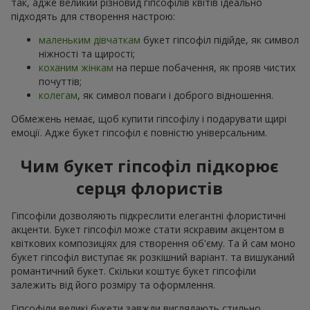
так, адже великий різновид гіпсофілів квітів ідеально
підходять для створення настрою:
маленьким дівчаткам
букет гіпсофіл підійде, як символ
ніжності та щирості;
коханим жінкам
на перше побачення, як прояв чистих
почуттів;
колегам
, як символ поваги і доброго відношення.
Обмежень немає, щоб купити гіпсофілу і подарувати щирі
емоції. Адже букет гіпсофіл є повністю універсальним.
Чим букет гіпсофіл підкорює
серця флористів
Гіпсофіли дозволяють підкреслити елегантні флористичні
акценти. Букет гіпсофіл може стати яскравим акцентом в
квіткових композиціях для створення об'єму. Та й сам моно
букет гіпсофіл виступає як розкішний варіант. та вишуканий
романтичний букет. Скільки коштує букет гіпсофіли
залежить від його розміру та оформлення.
Гіпсофіли великі букети завжди виглядають стильно,