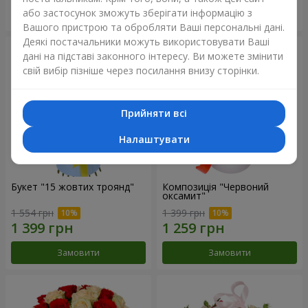
або застосунок зможуть зберігати інформацію з
Замовити
Замовити
Вашого пристрою та обробляти Ваші персональні дані.
Деякі постачальники можуть використовувати Ваші
дані на підставі законного інтересу. Ви можете змінити
свій вибір пізніше через посилання внизу сторінки.
Прийняти всі
Налаштувати
Букет "15 жовтих троянд"
Композиція "Червоний
оксамит"
1 554 грн
1 399 грн
Замовити
Замовити