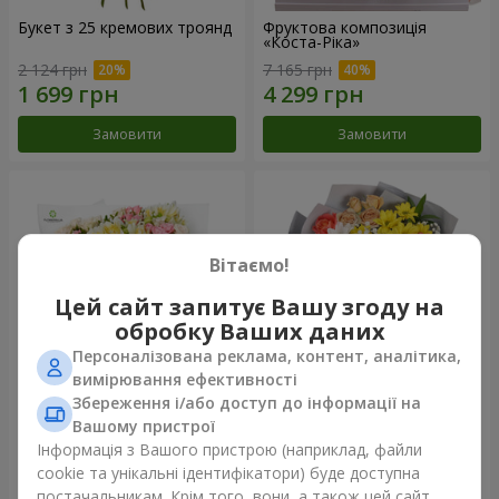
Букет з 25 кремових троянд
Фруктова композиція
«Коста-Ріка»
2 124 грн
7 165 грн
Замовити
Замовити
Вітаємо!
Цей сайт запитує Вашу згоду на
обробку Ваших даних
Персоналізована реклама, контент, аналітика,
вимірювання ефективності
Збереження і/або доступ до інформації на
Букет "Хрещатик"
Букет "Ми та літо"
Вашому пристрої
Інформація з Вашого пристрою (наприклад, файли
3 799 грн
1 554 грн
cookie та унікальні ідентифікатори) буде доступна
постачальникам. Крім того, вони, а також цей сайт