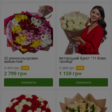
25 різнокольорових
Авторський букет "11 білих
хризантем!
троянд!"
3 499 грн
1 288 грн
Замовити
Замовити