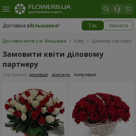
Доставка в
Вільшанка
?
Так
Змінити
Доставка в
Вільшанка
|
1490 грн
Доставка квітів у м. Вільшанка
> Кому > Діловому партнеру
Замовити квіти діловому
партнеру
Сортування:
дешевше
дорожче
популярні