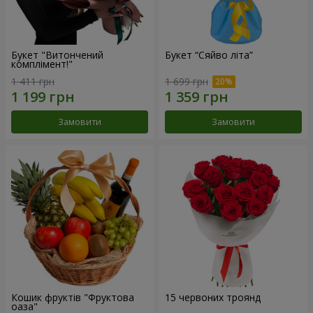
Букет "Витончений
Букет “Сяйво літа”
комплімент!"
1 411 грн
1 699 грн
Замовити
Замовити
Кошик фруктів "Фруктова
15 червоних троянд
оаза"