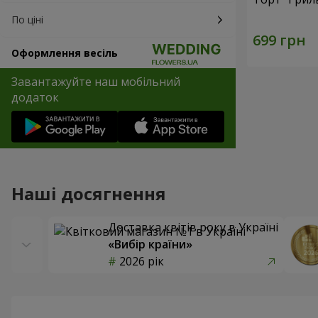
По ціні
Оформлення весіль
Завантажуйте наш мобільний
додаток
Наші досягнення
Доставка квітів року в Україні
«Вибір країни»
2026 рік