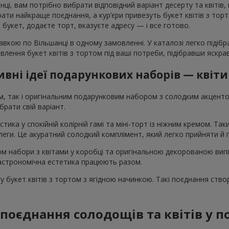
і, вам потрібно вибрати відповідний варіант десерту та квітів,
и найкраще поєднання, а кур’єри привезуть букет квітів з тортом
те букет, додаєте торт, вказуєте адресу — і все готово.
вкою по Вільшанці в одному замовленні. У каталозі легко підібр
овлення букет квітів з тортом під ваші потреби, підібравши яскр
вні ідеї подарункових наборів — квіти
ом, так і оригінальним подарунковим набором з солодким акцен
рати свій варіант.
стика у спокійній колірній гамі та міні-торт із ніжним кремом. Т
колеги. Це акуратний солодкий комплімент, який легко прийняти й
том набори з квітами у коробці та оригінальною декорованою вип
 гастрономічна естетика працюють разом.
 букет квітів з тортом з ягідною начинкою. Такі поєднання ство
поєднання солодощів та квітів у 