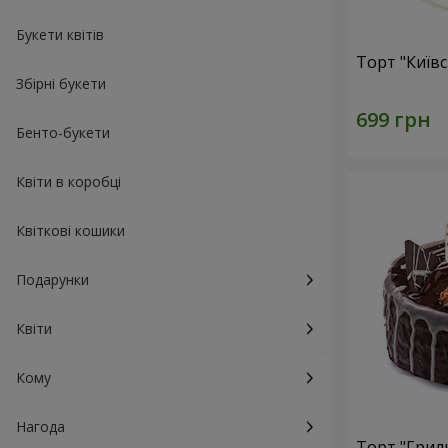
Букети квітів
Торт "Київ
Збірні букети
Бенто-букети
Квіти в коробці
Квіткові кошики
Подарунки
Квіти
Кому
Нагода
Торт "Грил