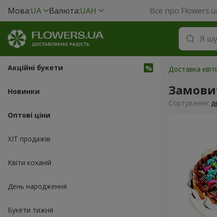
Мова:
UA
Валюта:
UAH
Все про Flowers.u
Акційні букети
Доставка квіті
Замови
Новинки
Сортування:
д
Оптові ціни
ХІТ продажів
Квіти коханій
День народження
Букети тижня