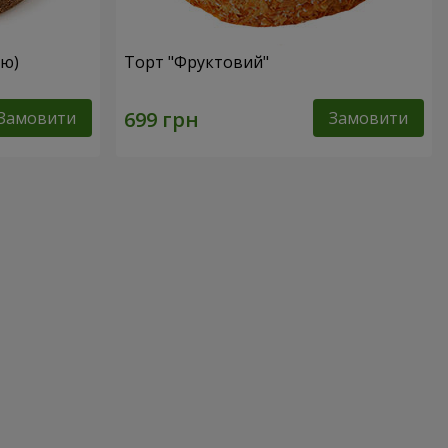
ею)
Торт "Фруктовий"
Замовити
Замовити