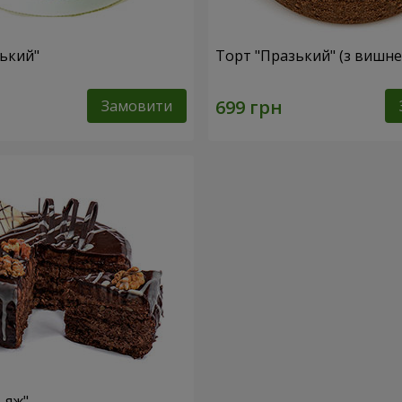
ський"
Торт "Празький" (з вишн
Замовити
ьяж"