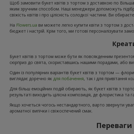
Щоб замовити букет квітів з тортом з доставкою по Вільшанц
яким зручним способом. Наші менеджери допоможуть підібрат
свіжість квітів і про цілісність солодкої частини. Ви обирає
На
Flowers.ua
ви можете легко купити квіти з тортом з доста
бюджет і настрій. Крім того, ми готові персоналізувати зам
Креати
Букет квітів з тортом може бути як повсякденним презент
сюрприз до свята, скориставшись нашими порадами, або виб
Один із популярних варіантів букет квітів з тортом — флори
виглядає доречно як
для побачення
, так і для привітання 
Для більш емоційних подій обирають, як букет квітів з тор
результаті виходить цілісна композиція, де флористика та
Якщо хочеться чогось нестандартного, варто звернути увагу
ароматної випічки і свіжоспечений смак.
Переваги 