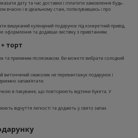
 вказати дату та час доставки і сплатити замовлення будь-
 вчасно і в ідеальному стані, попіклувавшись і про
ати вишуканий кулінарний подарунок під конкретний привід,
аве оформлення та додавши листівку з привітанням.
 + торт
том та приємним післясмаком. Ви можете вибрати солодкий
акий витончений смаколик не перевантажує подарунок і
 приємно запам’ятати.
ічкою в пакуванні, що повторюють відтінки букета. У
рюють відчуття легкості та додають у свято запах
подарунку