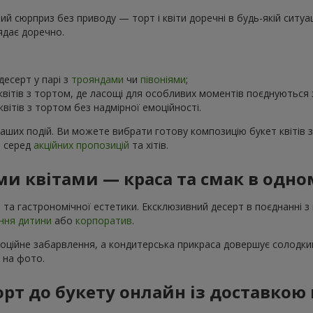
 сюрприз без приводу — торт і квіти доречні в будь-якій ситуаці
ядає доречно.
есерт у парі з
трояндами
чи
півоніями
;
вітів з тортом, де ласощі для особливих моментів поєднуються
вітів з тортом без надмірної емоційності.
ваших подій. Ви можете вибрати готову композицію букет квітів 
в серед
акційних пропозицій
та хітів.
и квітами — краса та смак в одно
 та гастрономічної естетики. Ексклюзивний десерт в поєднанні з
ння дитини
або
корпоратив
.
моційне забарвлення, а кондитерська прикраса довершує солодкий
і на фото.
рт до букету онлайн із доставкою