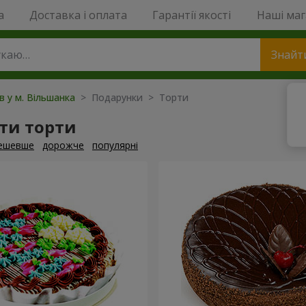
a
Доставка і оплата
Гарантії якості
Наші ма
Знайт
в у м. Вільшанка
> Подарунки > Торти
ти торти
ешевше
дорожче
популярні