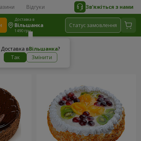
газини
Відгуки
Зв’яжіться з нами
Доставка в
и
Вільшанка
Статус замовлення
1490 грн
Доставка в
Вільшанка
?
Так
Змінити