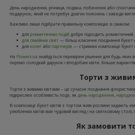
День народження, річниця, подяка, побачення або спонтанний
подарунок, який не потребує довгих пояснень і завжди вигл
Важливо лише підібрати правильну композицію зі смаком:
для
романтичних подій
добре підходить романтичний д
для сімейних свят
— більш класичне поєднання букет к
для
колег
або
партнерів
— стримані композиції букет к
На
Flowers.ua
знайдуться перевірені рішення для будь-яких 
окремо солодкий дарунок і вподобані квіти. Більше варіанті
Торти з живим
Торти з живими квітами – це сучасне поєднання флористики
підкреслює особливість події, як
день народження
,
народже
В композиції букет квітів з тортом живі рослини задають е
улюблених квітів має чудовий вигляд і на святковому столі, 
Як замовити то