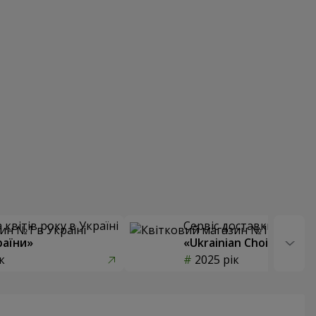
квітів року в Україні
Сервіс доставки квітів
раїни»
«Ukrainian Choice»
к
2025 рік