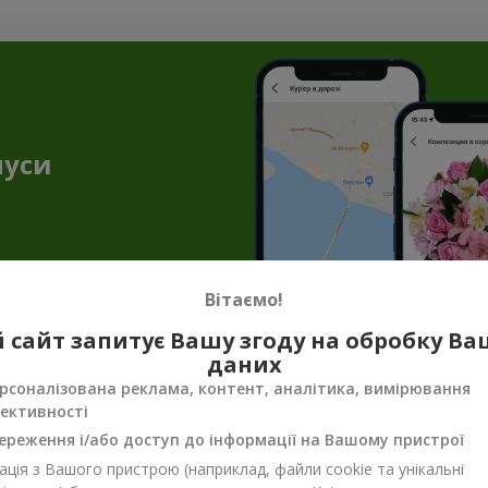
нуси
Вітаємо!
 сайт запитує Вашу згоду на обробку В
даних
нення до квітів — торт як подарунок в
рсоналізована реклама, контент, аналітика, вимірювання
ективності
і створюють незабутню атмосферу. Але букет квітів з тортом доз
ішення, якщо ви збираєтесь в гості, готуєтесь до побачення або
ереження і/або доступ до інформації на Вашому пристрої
уття свята.
ція з Вашого пристрою (наприклад, файли cookie та унікальні