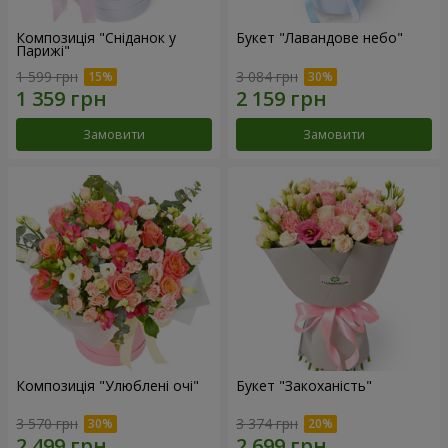
Композиція "Сніданок у
Букет "Лавандове небо"
Парижі"
1 599 грн
3 084 грн
Замовити
Замовити
Композиція "Улюблені очі"
Букет "Закоханість"
3 570 грн
3 374 грн