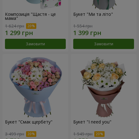
Композиція "Щастя - це
Букет "Ми та літо"
мама"
1 624 грн
1 554 грн
Замовити
Замовити
Букет "Смак щербету"
Букет "I need you"
3 499 грн
1 949 грн