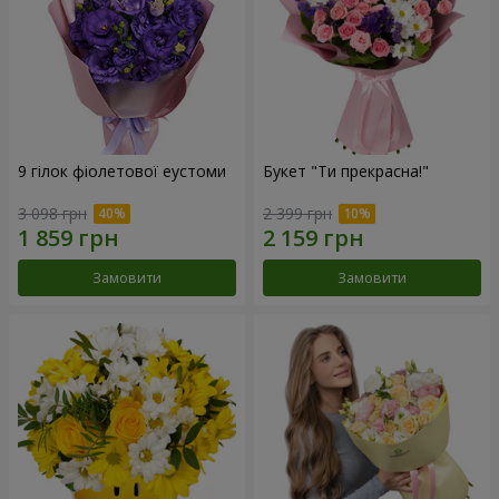
9 гілок фіолетової еустоми
Букет "Ти прекрасна!"
3 098 грн
2 399 грн
Замовити
Замовити