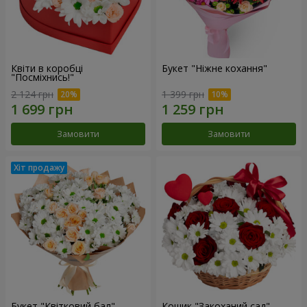
Квіти в коробці
Букет "Ніжне кохання"
"Посміхнись!"
2 124 грн
1 399 грн
Замовити
Замовити
Букет "Квітковий бал"
Кошик "Закоханий сад"