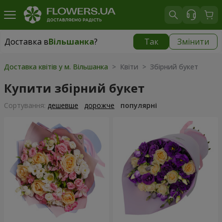
Доставка в
Вільшанка
?
Так
Змінити
Доставка в
Вільшанка
|
1490 грн
Доставка квітів у м. Вільшанка
> Квіти > Збірний букет
Купити збірний букет
Сортування:
дешевше
дорожче
популярні