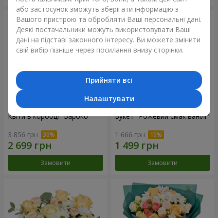
або застосунок зможуть зберігати інформацію з
Вашого пристрою та обробляти Ваші персональні дані.
Деякі постачальники можуть використовувати Ваші
дані на підставі законного інтересу. Ви можете змінити
свій вибір пізніше через посилання внизу сторінки.
Прийняти всі
Налаштувати
Квіти в коробці "Бароко"
Букет "Рожевий смак ванілі"
3 856 грн
1 666 грн
Замовити
Замовити