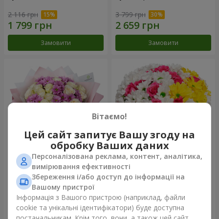
2 116 грн
3 799 грн
Замовити
Замовити
Вітаємо!
Цей сайт запитує Вашу згоду на
обробку Ваших даних
Персоналізована реклама, контент, аналітика,
Букет "Дежавю"
Квіти в коробці "Моє серце"
вимірювання ефективності
Збереження і/або доступ до інформації на
2 658 грн
1 364 грн
Вашому пристрої
Інформація з Вашого пристрою (наприклад, файли
cookie та унікальні ідентифікатори) буде доступна
Замовити
Замовити
постачальникам. Крім того, вони, а також цей сайт