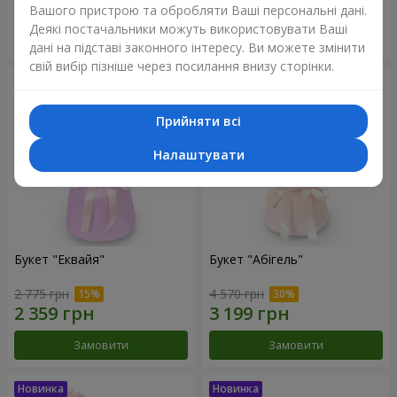
Вашого пристрою та обробляти Ваші персональні дані.
Деякі постачальники можуть використовувати Ваші
Замовити
Замовити
дані на підставі законного інтересу. Ви можете змінити
свій вибір пізніше через посилання внизу сторінки.
Прийняти всі
Налаштувати
Букет "Еквайя"
Букет "Абігель"
2 775 грн
4 570 грн
Замовити
Замовити