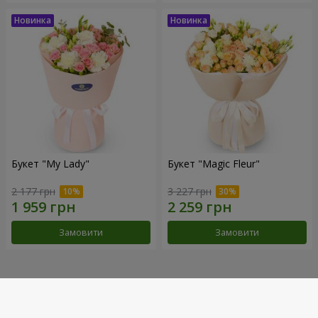
Букет "My Lady"
Букет "Magic Fleur"
2 177 грн
3 227 грн
Замовити
Замовити
Наші досягнення