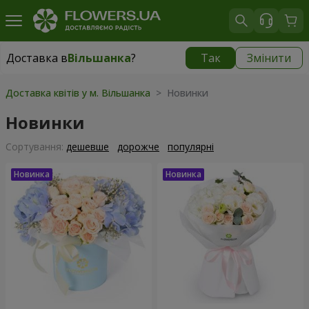
Доставка в
Вільшанка
?
Так
Змінити
Доставка в
Вільшанка
|
1490 грн
Доставка квітів у м. Вільшанка
> Новинки
Новинки
Сортування:
дешевше
дорожче
популярні