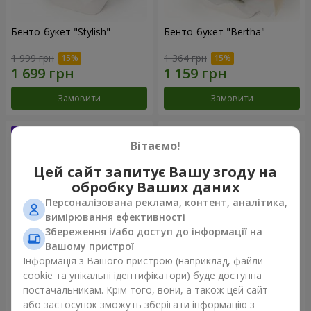
Бенто-букет "Stylish"
Бенто-букет "Bertha"
1 999 грн
1 364 грн
Замовити
Замовити
Вітаємо!
Цей сайт запитує Вашу згоду на
обробку Ваших даних
Персоналізована реклама, контент, аналітика,
вимірювання ефективності
Збереження і/або доступ до інформації на
Вашому пристрої
Інформація з Вашого пристрою (наприклад, файли
Букет "Kamaliya"
Букет "Moon Dance"
cookie та унікальні ідентифікатори) буде доступна
постачальникам. Крім того, вони, а також цей сайт
3 145 грн
2 570 грн
або застосунок зможуть зберігати інформацію з